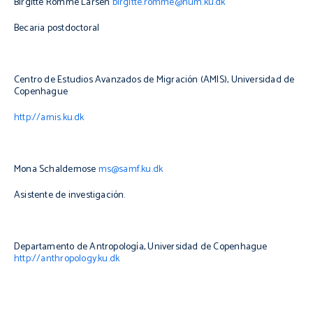
Birgitte Romme Larsen
birgitte.romme@hum.ku.dk
Becaria postdoctoral
Centro de Estudios Avanzados de Migración (AMIS), Universidad de
Copenhague
http://amis.ku.dk
Mona Schaldemose
ms@samf.ku.dk
Asistente de investigación.
Departamento de Antropología, Universidad de Copenhague
http://anthropology.ku.dk