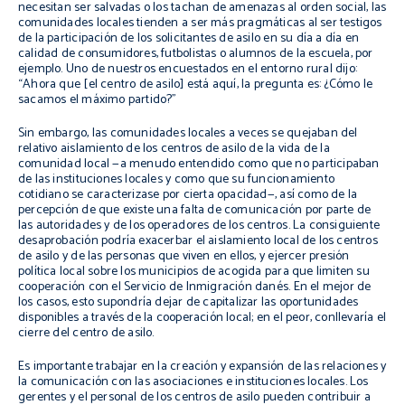
necesitan ser salvadas o los tachan de amenazas al orden social, las
comunidades locales tienden a ser más pragmáticas al ser testigos
de la participación de los solicitantes de asilo en su día a día en
calidad de consumidores, futbolistas o alumnos de la escuela, por
ejemplo. Uno de nuestros encuestados en el entorno rural dijo:
“Ahora que [el centro de asilo] está aquí, la pregunta es: ¿Cómo le
sacamos el máximo partido?”
Sin embargo, las comunidades locales a veces se quejaban del
relativo aislamiento de los centros de asilo de la vida de la
comunidad local —a menudo entendido como que no participaban
de las instituciones locales y como que su funcionamiento
cotidiano se caracterizase por cierta opacidad—, así como de la
percepción de que existe una falta de comunicación por parte de
las autoridades y de los operadores de los centros. La consiguiente
desaprobación podría exacerbar el aislamiento local de los centros
de asilo y de las personas que viven en ellos, y ejercer presión
política local sobre los municipios de acogida para que limiten su
cooperación con el Servicio de Inmigración danés. En el mejor de
los casos, esto supondría dejar de capitalizar las oportunidades
disponibles a través de la cooperación local; en el peor, conllevaría el
cierre del centro de asilo.
Es importante trabajar en la creación y expansión de las relaciones y
la comunicación con las asociaciones e instituciones locales. Los
gerentes y el personal de los centros de asilo pueden contribuir a