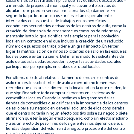
social en las zonas rurales implica que hay edificios desocupados —
a menudo de propiedad municipal y relativamente baratos de
alquilar— que pueden ser reacondicionados rápidamente. En
segundo lugar, los municipios rurales están especialmente
interesados en los puestos de trabajo y en los beneficios
económicos secundarios derivados de los centros de asilo, como la
creación de demanda de otros servicios como los de reformas y
mantenimiento, lo que significa más empleos para la población
local en un contexto en el que incluso la creación de un reducido
número de puestos de trabajo tiene un gran impacto. En tercer
lugar, la matriculación de niños solicitantes de asilo en las escuelas
locales puede evitar su cierre. Del mismo modo, los solicitantes de
asilo de todas las edades pueden apoyar las actividades sociales
participando, por ejemplo, en clubes de fútbol locales.
Por último, debido al relativo aislamiento de muchos centros de
asilo rurales, los solicitantes de asilo a menudo no tienen más
remedio que gastarse el dinero en la localidad en la que residen, lo
que significa sobre todo comprar alimentos en las tiendas de
comestibles locales. Cuando le pedimos a los gerentes de las
tiendas de comestibles que calificaran la importancia de los centros
de asilo para su negocio en general, solo uno de ellos consideraba
que el centro no tenía ningún efecto positivo sobre su negocio; siete
afirmaron que tenía algún efecto pequeño, ocho un efecto mediano
y tres un efecto de peso. Tres de los gerentes nos dijeron que sus
tiendas dependían del volumen de negocio procedente del centro
de asilo para su supervivencia.