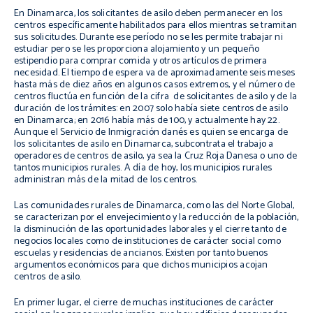
En Dinamarca, los solicitantes de asilo deben permanecer en los
centros específicamente habilitados para ellos mientras se tramitan
sus solicitudes. Durante ese período no se les permite trabajar ni
estudiar pero se les proporciona alojamiento y un pequeño
estipendio para comprar comida y otros artículos de primera
necesidad. El tiempo de espera va de aproximadamente seis meses
hasta más de diez años en algunos casos extremos, y el número de
centros fluctúa en función de la cifra de solicitantes de asilo y de la
duración de los trámites: en 2007 solo había siete centros de asilo
en Dinamarca; en 2016 había más de 100, y actualmente hay 22.
Aunque el Servicio de Inmigración danés es quien se encarga de
los solicitantes de asilo en Dinamarca, subcontrata el trabajo a
operadores de centros de asilo, ya sea la Cruz Roja Danesa o uno de
tantos municipios rurales. A día de hoy, los municipios rurales
administran más de la mitad de los centros.
Las comunidades rurales de Dinamarca, como las del Norte Global,
se caracterizan por el envejecimiento y la reducción de la población,
la disminución de las oportunidades laborales y el cierre tanto de
negocios locales como de instituciones de carácter social como
escuelas y residencias de ancianos. Existen por tanto buenos
argumentos económicos para que dichos municipios acojan
centros de asilo.
En primer lugar, el cierre de muchas instituciones de carácter