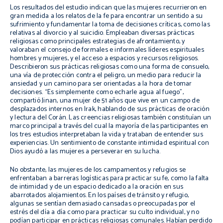
Los resultados del estudio indican que las mujeres recurrieron en
gran medida a los relatos de la fe para encontrar un sentido a su
sufrimiento y fundamentar la toma de decisiones críticas, como las
relativas al divorcio y al suicidio. Empleaban diversas prácticas
religiosas como principales estrategias de afrontamiento, y
valoraban el consejo de formales e informales líderes espirituales
hombres y mujeres, y el acceso a espacios y recursos religiosos.
Describieron sus prácticas religiosas como una forma de consuelo,
una vía de protección contra el peligro, un medio para reducir la
ansiedad y un camino para ser orientadas a la hora de tomar
decisiones. “Es simplemente como echarle agua al fuego”,
compartió Jinan, una mujer de 51 años que vive en un campo de
desplazados internos en Irak, hablando de sus prácticas de oración
y lectura del Corán. Las creencias religiosas también constituían un
marco principal a través del cual la mayoría de las participantes en
los tres estudios interpretaban la vida y trataban de entender sus
experiencias. Un sentimiento de constante intimidad espiritual con
Dios ayudó a las mujeres a perseverar en su lucha.
No obstante, las mujeres de los campamentos y refugios se
enfrentaban a barreras logísticas para practicar su fe, como la falta
de intimidad y de un espacio dedicado a la oración en sus
abarrotados alojamientos. En los países de tránsito y refugio,
algunas se sentían demasiado cansadas o preocupadas por el
estrés del día a día como para practicar su culto individual, y no
podían participar en prácticas religiosas comunales. Habían perdido