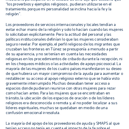
“los proverbios y ejemplos religiosos… pudieran utilizarse en el
tratamiento, porque mi personalidad se inclina hacia la fe y la
religión”.
Los proveedores de servicios internacionales y locales tendían a
evitar echar mano de la religión y solo lo hacían cuando las mujeres
lo solicitaban explícitamente. Pero la actitud del personal y las
políticas institucionales definían lo que las mujeres consideraban
seguro revelar. Por ejemplo, el perfil religioso de los migrantes que
cruzaban las fronteras en Túnez se presuponía a menudo a partir
de su apariencia, y no se tenían en cuenta las necesidades
religiosas en los procedimientos de cribado durante la recepción, ni
en los chequeos médicos o las actividades de apoyo psicosocial. La
mayoría de las mujeres de los cuatro países manifestaron su deseo
de que hubiera un mayor compromiso de la ayuda para aumentar o
restablecer su acceso al apoyo religioso externo que se había visto
gravemente interrumpido. Muchas deseaban tener acceso a
espacios donde pudieran reunirse con otras mujeres para rezar
como hacían antes. Para las mujeres que se encontraban en
tránsito, la ubicación de los espacios de oración o de los líderes
religiosos era desconocida o remota y, al no poder localizar a sus
líderes espirituales, muchas se quedaban en medio de una
confusión emocional irresoluta.
La mayoría del apoyo de los proveedores de ayuda y SMAPS al que
tenían acceso no tenía en cuenta el impacto de la fe sobre el