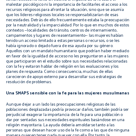
malestar psicológico ni la importancia de facilitarles el acceso a los
recursos religiosos para afrontar la situación, sino que se asumía
que los líderes religiosos locales se responsabilizarían de esas
necesidades. Detrás de ello frecuentemente estaba la preocupación
por la neutralidad y la imparcialidad. Por lo que en muchos de estos
contextos —localidades de tránsito, centros de internamiento,
campamentos y lugares de reasentamiento— las mujeres habían
tenido un acceso limitado a estas personas o recursos, o se les
había ignorado o dejado fuera de esa ayuda por su género.
Aquellos con un mandato humanitario que podrían haber mediado
en favor de la igualdad de acceso no les preguntaron a las mujeres
que participaron en el estudio sobre sus necesidades relacionadas
con la fe y evitaron hablar de religión en las evaluaciones y los
planes de respuesta. Como consecuencia, muchas de ellas
carecieron de apoyo externo para desarrollar sus estrategias de
resolución de problemas.
Una SMAPS sensible con la fe para las mujeres musulmanas
Aunque dejar a un lado las preocupaciones religiosas de las
poblaciones desplazadas podría provocar daños, también podría ser
perjudicial exagerar la importancia de la fe para una población o
dar por sentadas sus necesidades espirituales basándose en una
religión mayoritaria. La ayuda debería amoldarse tanto a las
personas que desean hacer uso de la fe como a las que de ninguna
manera quieren tener nada que ver con ella. Por tanto, la