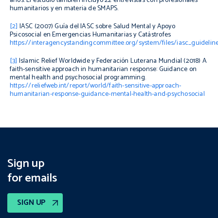
años. El estudio también incluyó 22 entrevistas con profesionales
humanitarios y en materia de SMAPS.
[2]
IASC (2007)
Guía del IASC sobre Salud Mental y Apoyo
Psicosocial en Emergencias Humanitarias y Catástrofes
https://interagencystandingcommittee.org/system/files/iasc_guideli
[3]
Islamic Relief Worldwide y Federación Luterana Mundial (2018)
A
faith-sensitive approach in humanitarian response: Guidance on
mental health and psychosocial programming
.
https://reliefweb.int/report/world/faith-sensitive-approach-
humanitarian-response-guidance-mental-health-and-psychosocial
Sign up
for emails
SIGN UP