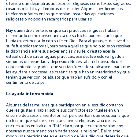
o tenido que dejar atrás accesorios religiosos como textos sagrados,
rosarios o
tasbih
, y alfombras de oración. Algunas perdieron sus
teléfonos móviles en los que tenían instaladas aplicaciones
religiosas o no podían recargarlos para usarlas.
Hay quien dio a entender que sus prácticas religiosas habían
disminuido como consecuencia de su lucha por encajar lo que
había experimentado con su fe en Dios. Para algunas, el declive de
su fe fue solo temporal
,
pero para aquellas que no pudieron resolver
la disonancia entre sus experiencias y su fe, o restablecer la
estabilidad de sus antiguas prácticas, ese declive estuvo ligado a
síntomas de ansiedad y depresión. Necesitaban el consuelo del
conocimiento sagrado —que sentían fuera de su alcance— para que
les ayudara a procesar las creencias que habían interiorizado y que
tenían que ver con los abusos que habían sufrido, y con el
sentimiento de culpa.
La ayuda interrumpida
Algunas de las mujeres que participaron en el estudio contaron
que les gustaría hablar sobre sus conflictos espirituales en un
entorno de asesoramiento formal, pero sentían que se suponía que
no tenían que hablar sobre cuestiones religiosas. Una de las
encuestadas en Irak dijo: “Está claro, porque cuando hablan con
nosotras nunca mencionan nada sobre la religión”. Del mismo
modo, una participante en el estudio de Siria dijo que desearía que