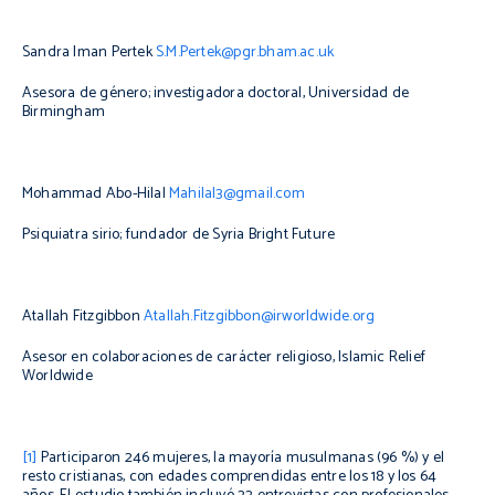
Sandra Iman Pertek
S.M.Pertek@pgr.bham.ac.uk
Asesora de género; investigadora doctoral, Universidad de
Birmingham
Mohammad Abo-Hilal
Mahilal3@gmail.com
Psiquiatra sirio; fundador de Syria Bright Future
Atallah Fitzgibbon
Atallah.Fitzgibbon@irworldwide.org
Asesor en colaboraciones de carácter religioso, Islamic Relief
Worldwide
[1]
Participaron 246 mujeres, la mayoría musulmanas (96 %) y el
resto cristianas, con edades comprendidas entre los 18 y los 64