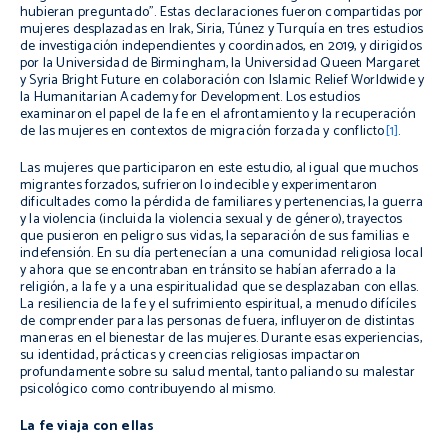
hubieran preguntado”. Estas declaraciones fueron compartidas por
mujeres desplazadas en Irak, Siria, Túnez y Turquía en tres estudios
de investigación independientes y coordinados, en 2019, y dirigidos
por la Universidad de Birmingham, la Universidad Queen Margaret
y Syria Bright Future en colaboración con Islamic Relief Worldwide y
la Humanitarian Academy for Development. Los estudios
examinaron el papel de la fe en el afrontamiento y la recuperación
de las mujeres en contextos de migración forzada y conflicto
[1]
.
Las mujeres que participaron en este estudio, al igual que muchos
migrantes forzados, sufrieron lo indecible y experimentaron
dificultades como la pérdida de familiares y pertenencias, la guerra
y la violencia (incluida la violencia sexual y de género), trayectos
que pusieron en peligro sus vidas, la separación de sus familias e
indefensión. En su día pertenecían a una comunidad religiosa local
y ahora que se encontraban en tránsito se habían aferrado a la
religión, a la fe y a una espiritualidad que se desplazaban con ellas.
La resiliencia de la fe y el sufrimiento espiritual, a menudo difíciles
de comprender para las personas de fuera, influyeron de distintas
maneras en el bienestar de las mujeres. Durante esas experiencias,
su identidad, prácticas y creencias religiosas impactaron
profundamente sobre su salud mental, tanto paliando su malestar
psicológico como contribuyendo al mismo.
La fe viaja con ellas