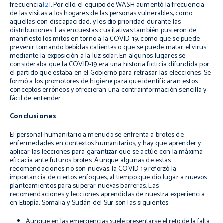
frecuencia
[2]
. Por ello, el equipo de WASH aumentó la frecuencia
de las visitas a los hogares de las personas vulnerables, como
aquellas con discapacidad, y les dio prioridad durante las
distribuciones. Las encuestas cualitativas también pusieron de
manifiesto los mitos en torno a la COVID-19, como que se puede
prevenir tomando bebidas calientes o que se puede matar el virus
mediante la exposición a la luz solar. En algunos lugares se
consideraba que la COVID-19 era una historia ficticia difundida por
el partido que estaba en el Gobierno para retrasar las elecciones. Se
formó a los promotores de higiene para que identificaran estos
conceptos erróneos y ofrecieran una contrainformación sencilla y
fácil de entender.
Conclusiones
El
personal humanitario a menudo se enfrenta a brotes de
enfermedades en contextos humanitarios, y hay que aprender y
aplicar las lecciones
para garantizar que se actúe con la máxima
eficacia ante futuros brotes. Aunque algunas de estas
recomendaciones no son nuevas, la COVID-19 reforzó la
importancia de ciertos enfoques, al tiempo que dio lugar a nuevos
planteamientos para superar nuevas barreras. Las
recomendaciones y lecciones aprendidas de nuestra experiencia
en Etiopía, Somalia y Sudán del Sur son las siguientes.
Aunque en las emergencias suele presentarse el reto de la falta