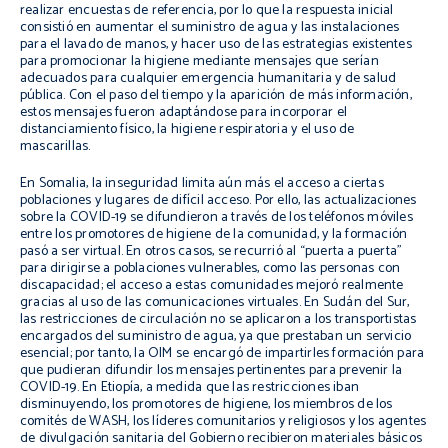
realizar encuestas de referencia, por lo que la respuesta inicial
consistió en aumentar el suministro de agua y las instalaciones
para el lavado de manos, y hacer uso de las estrategias existentes
para promocionar la higiene mediante mensajes que serían
adecuados para cualquier emergencia humanitaria y de salud
pública. Con el paso del tiempo y la aparición de más información,
estos mensajes fueron adaptándose para incorporar el
distanciamiento físico, la higiene respiratoria y el uso de
mascarillas.
En Somalia, la inseguridad limita aún más el acceso a ciertas
poblaciones y lugares de difícil acceso. Por ello, las actualizaciones
sobre la COVID-19 se difundieron a través de los teléfonos móviles
entre los promotores de higiene de la comunidad, y la formación
pasó a ser virtual. En otros casos, se recurrió al “puerta a puerta”
para dirigirse a poblaciones vulnerables, como las personas con
discapacidad; el acceso a estas comunidades mejoró realmente
gracias al uso de las comunicaciones virtuales. En Sudán del Sur,
las restricciones de circulación no se aplicaron a los transportistas
encargados del suministro de agua, ya que prestaban un servicio
esencial; por tanto, la OIM se encargó de impartirles formación para
que pudieran difundir los mensajes pertinentes para prevenir la
COVID-19. En Etiopía, a medida que las restricciones iban
disminuyendo, los promotores de higiene, los miembros de los
comités de WASH, los líderes comunitarios y religiosos y los agentes
de divulgación sanitaria del Gobierno recibieron materiales básicos