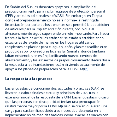
En Sudán del Sur, los donantes apoyaron la ampliación del
preposicionamiento para incluir equipos de protección personal
(EPP) y artículos adicionales de WASH. Sin embargo, en Etiopía —
donde el preposicionamiento no es la norma— la restringida
financiación por parte de los donantes solo permitió la adquisición
de artículos para la implementación directa, por lo que el
almacenamiento sigue suponiendo un reto importante. Para hacer
frente a la falta de artículos estándar, se estaban estableciendo
estaciones de lavado de manos en los hogares utilizando
recipientes de plástico para el agua y jabón, y las mascarillas eran
producidas por proveedores locales. En Somalia, donde también
faltan existencias, se están planificando nuevos centros de
abastecimiento, y los esfuerzos de preposicionamiento dedicados a
la respuesta a las inundaciones están sirviendo actualmente de
apoyo a los planes de preparación para la COVID-19
[1]
.
La respuesta a las pruebas
Las encuestas de conocimientos, actitudes y prácticas (CAP) se
llevaron a cabo a finales de 2020 y principios de 2021, tras la
extensión inicial de la respuesta de la OIM. Las encuestas indicaron
que las personas con discapacidad tenían una preocupación
relativamente mayor por la COVID-19, ya que creían que eran una
carga para sus familias debido a su necesidad de ayuda en la
implementación de medidas básicas, como lavarse las manos con