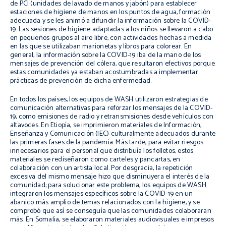
de PCI (unidades de lavado de manos y jabón) para establecer
estaciones de higiene de manos en los puntos de agua, formación
adecuada y se les animó a difundir la información sobre la COVID-
19. Las sesiones de higiene adaptadas a los niños se llevaron a cabo
en pequeños grupos al aire libre, con actividades hechas a medida
en las que se utilizaban marionetas y libros para colorear. En
general, la información sobre la COVID-19 iba de la mano de los
mensajes de prevención del cólera, que resultaron efectivos porque
estas comunidades ya estaban acostumbradas a implementar
prácticas de prevención de dicha enfermedad.
En todos los países, los equipos de WASH utilizaron estrategias de
comunicación alternativas para reforzar los mensajes de la COVID-
19, como emisiones de radio y retransmisiones desde vehículos con
altavoces. En Etiopía, se imprimieron materiales de Información,
Enseñanza y Comunicación (IEC) culturalmente adecuados durante
las primeras fases de la pandemia. Más tarde, para evitar riesgos
innecesarios para el personal que distribuía los folletos, estos
materiales se rediseñaron como carteles y pancartas, en
colaboración con un artista local. Por desgracia, la repetición
excesiva del mismo mensaje hizo que disminuyera el interés de la
comunidad; para solucionar este problema, los equipos de WASH
integraron los mensajes específicos sobre la COVID-19 en un
abanico más amplio de temas relacionados con la higiene, y se
comprobó que así se conseguía que las comunidades colaboraran
más. En Somalia, se elaboraron materiales audiovisuales e impresos