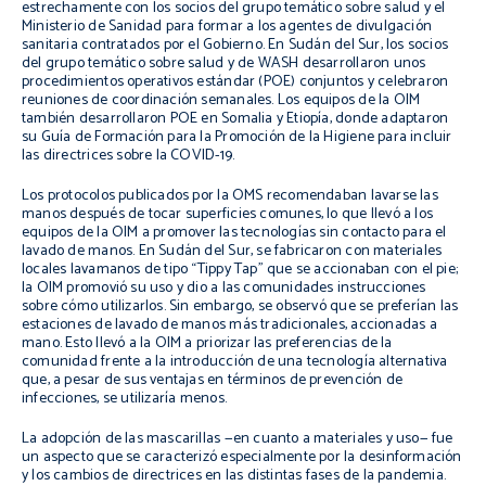
estrechamente con los socios del grupo temático sobre salud y el
Ministerio de Sanidad para formar a los agentes de divulgación
sanitaria contratados por el Gobierno. En Sudán del Sur, los socios
del grupo temático sobre salud y de WASH desarrollaron unos
procedimientos operativos estándar (POE) conjuntos y celebraron
reuniones de coordinación semanales. Los equipos de la OIM
también desarrollaron POE en Somalia y Etiopía, donde adaptaron
su Guía de Formación para la Promoción de la Higiene para incluir
las directrices sobre la COVID-19.
Los protocolos publicados por la OMS recomendaban lavarse las
manos después de tocar superficies comunes, lo que llevó a los
equipos de la OIM a promover las tecnologías sin contacto para el
lavado de manos. En Sudán del Sur, se fabricaron con materiales
locales lavamanos de tipo “Tippy Tap” que se accionaban con el pie;
la OIM promovió su uso y dio a las comunidades instrucciones
sobre cómo utilizarlos. Sin embargo, se observó que se preferían las
estaciones de lavado de manos más tradicionales, accionadas a
mano. Esto llevó a la OIM a priorizar las preferencias de la
comunidad frente a la introducción de una tecnología alternativa
que, a pesar de sus ventajas en términos de prevención de
infecciones, se utilizaría menos.
La adopción de las mascarillas
—en cuanto a materiales y uso— fue
un aspecto que se caracterizó especialmente por la desinformación
y los cambios de directrices en las distintas fases de la pandemia.