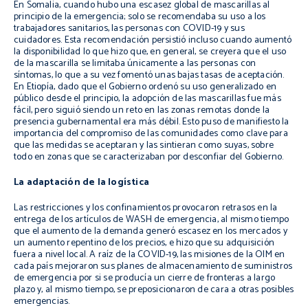
En Somalia, cuando hubo una escasez global de mascarillas al
principio de la emergencia; solo se recomendaba su uso a los
trabajadores sanitarios, las personas con COVID-19 y sus
cuidadores. Esta recomendación persistió incluso cuando aumentó
la disponibilidad lo que hizo que, en general, se creyera que el uso
de la mascarilla se limitaba únicamente a las personas con
síntomas, lo que a su vez fomentó unas bajas tasas de aceptación.
En Etiopía, dado que el Gobierno ordenó su uso generalizado en
público desde el principio, la adopción de las mascarillas fue más
fácil, pero siguió siendo un reto en las zonas remotas donde la
presencia gubernamental era más débil. Esto puso de manifiesto la
importancia del compromiso de las comunidades como clave para
que las medidas se aceptaran y las sintieran como suyas, sobre
todo en zonas que se caracterizaban por desconfiar del Gobierno.
La adaptación de la logística
Las restricciones y los confinamientos provocaron retrasos en la
entrega de los artículos de WASH de emergencia, al mismo tiempo
que el aumento de la demanda generó escasez en los mercados y
un aumento repentino de los precios, e hizo que su adquisición
fuera a nivel local. A raíz de la COVID-19, las misiones de la OIM en
cada país mejoraron sus planes de almacenamiento de suministros
de emergencia por si se producía un cierre de fronteras a largo
plazo y, al mismo tiempo, se preposicionaron de cara a otras posibles
emergencias.