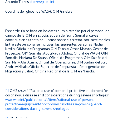
Antonio Torres
atorres@iom.int
Coordinador global de WASH, OIM Ginebra
Este artículo se basa en los datos suministrados por el personal de
campo de la OIM en Etiopía, Sudán del Sur y Somalia, cuyas
contribuciones, tanto aquí como sobre el terreno, son inestimables.
Entre este personal se incluyen las siguientes personas: Nadia
Kevlin, Oficial de Programas OIM Etiopía; Omar Khayre, Gestor de
Proyectos, OIM Somalia; Abdulkadir Abdow, Oficial de WASH, OIM
Somalia; Mariana De Sousa, Oficial de Programas, OIM Sudán del
Sur; Mary Alai Auma, Oficial de Operaciones, OIM Sudán del Sur;
Andrew Mbala, Oficial Superior de Respuesta a Emergencias de
Migración y Salud, Oficina Regional de la OIM en Nairobi.
[1]
OMS (2020) “Rational use of personal protective equipment for
coronavirus disease and considerations during severe shortages”
www.who.int/publications/i/item/rational-use-of-personal-
protective-equipment-for-coronavirus-disease-(covid-19)-and-
considerations-during-severe-shortages