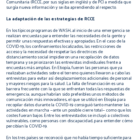
Comunitaria (RCCE, por sus siglas en inglés) y de PCI a medida que
surgía nueva información y se iba aprendiendo al respecto.
La adaptación de las estrategias de RCCE
En los típicos programas de WASH, al inicio de una emergencia se
realizan encuestas para entender las necesidades de la gente y
permitir unas respuestas efectivas y apropiadas. En el caso de la
COVID-19, los confinamientos localizados, las restricciones de
acceso y la necesidad de respetar las directrices de
distanciamiento social impidieron una recopilación de datos
temprana y se priorizaron las entrevistas individuales frente a
encuestas más amplias. En Etiopía, fueron las personas que ya
realizaban actividades sobre el terreno quienes llevaron a cabo las
entrevistas para evitar así desplazamientos adicionales de personal
y mayores riesgos para la salud. La falta de financiación es una
barrera frecuente con la que se enfrentan todas las respuestas de
emergencia; aunque habrían sido preferibles unos métodos de
comunicación más innovadores, el que se utilizó en Etiopía para
recopilar datos durante la COVID-19 consiguió tanto mantener las
actividades en marcha —ante un posible cierre total— como que los
costes fueran bajos. Entre los entrevistados se incluyó a colectivos
vulnerables, como personas con discapacidad, para entender cómo
percibían la COVID-19.
En los tres países se reconoció que no había tiempo suficiente para