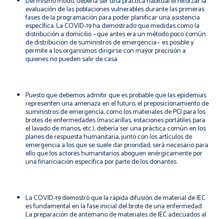
Del mismo modo, debería ser una práctica habitual el reforzar la
evaluación de las poblaciones vulnerables durante las primeras
fases de la programación para poder planificar una asistencia
específica. La COVID-19 ha demostrado que medidas como la
distribución a domicilio —que antes era un método poco común
de distribución de suministros de emergencia— es posible y
permite a los organismos dirigirse con mayor precisión a
quienes no pueden salir de casa.
Puesto que debemos admitir que es probable que las epidemias
representen una amenaza en el futuro, el preposicionamiento de
suministros de emergencia, como los materiales de PCI para los
brotes de enfermedades (mascarillas, estaciones portátiles para
el lavado de manos, etc.), debería ser una práctica común en los
planes de respuesta humanitaria, junto con los artículos de
emergencia a los que se suele dar prioridad; será necesario para
ello que los actores humanitarios aboguen enérgicamente por
una financiación específica por parte de los donantes.
La COVID-19 demostró que la rápida difusión de material de IEC
es fundamental en la fase inicial del brote de una enfermedad.
La
preparación de
antemano de
materiales
de IEC
adecuados al