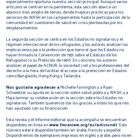
especialmente oportuna nuestra sección principal. Aunque varios
artículos se centran en la pandemia, esta sección abarca un
abanico más amplio de temas, desde mejoras prácticas para los
servicios de WASH en los campamentos hasta la participación de la
comunidad en cuestiones de salud en crisis planteadas por los
desplazamientos.
La segunda sección se centra en los Estados no signatarios y el
régimen internacional de los refugiados, y los autores analizan las
implicaciones para la protección que tiene el que los Estados no
hayan firmado la Convención de 1951 sobre el Estatuto de los
Refugiados (o su Protocolo de 1967). En concreto, los autores
analizan el papel de ACNUR, la sociedad civil y los profesionales del
derecho a la hora de facilitar el acceso a la protección en Estados
como Bangladés, Hong Kong y Tailandia.
Nos gustaría agradecer a
Michelle Farrington y a Ryan
Schweitzer su ayuda en la sección sobre salud pública y WASH, y a
Maja Janmyr su colaboración en la sección sobre los Estados no
signatarios. También queremos dar las gracias a todos los que nos
han ayudado con su financiación.
Esta revista y el Informe editorial que la acompaña se encuentran
disponibles en línea en
www.fmreview.org/es/edicion67
. Este
número estará disponible también en árabe, francés y español.
Dispondremos de ejemplares impresos en inglés y árabe, pero no en