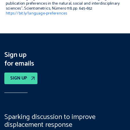
publication preferences in the natural, social and interdisciplinary
sciences”,
Scientometrics,
Número 118, pp.
645-652
https://bit.ly/language-preferences
Sign up
for emails
SIGN UP
Sparking discussion to improve
displacement response