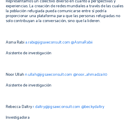
Representamos un colectivo diverso en cuanto a perspectivas y
experiencias. La creación de redes mundiales a través de las cuales
la población refugiada pueda comunicarse entre sí podría
proporcionar una plataforma para que las personas refugiadas no
solo contribuyan a la conversación, sino que la lideren.
Asma Rabi
a.rabi@jigsawconsult.com
@AsmaRabii
Asistente de investigación
Noor Ullah
n.ullah@jigsawconsult.com
@noor_ahmadzai10
Asistente de investigación
Rebecca Daltry
r.daltry@jigsawconsult.com
@beckydaltry
Investigadora