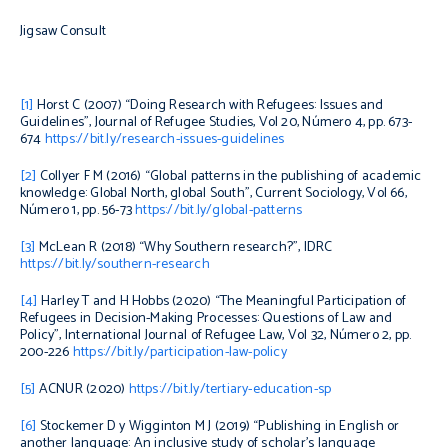
Jigsaw Consult
[1]
Horst C (2007) “Doing Research with Refugees: Issues and
Guidelines”,
Journal of Refugee Studies
, Vol 20, Número 4, pp. 673-
674
https://bit.ly/research-issues-guidelines
[2]
Collyer F M (2016) “Global patterns in the publishing of academic
knowledge: Global North, global South”,
Current Sociology
, Vol 66,
Número 1, pp. 56-73
https://bit.ly/global-patterns
[3]
McLean R (2018) “Why Southern research?”, IDRC
https://bit.ly/southern-research
[4]
Harley T and H Hobbs (2020) “The Meaningful Participation of
Refugees in Decision-Making Processes: Questions of Law and
Policy”,
International Journal of Refugee Law
, Vol 32, Número 2, pp.
200-226
https://bit.ly/participation-law-policy
[5]
ACNUR (2020)
https://bit.ly/tertiary-education-sp
[6]
Stockemer D y Wigginton M J (2019) “Publishing in English or
another language: An inclusive study of scholar’s language