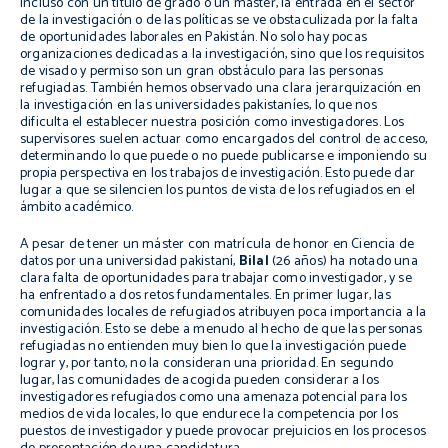
Incluso con un título de grado o un máster, la entrada en el sector
de la investigación o de las políticas se ve obstaculizada por la falta
de oportunidades laborales en Pakistán. No solo hay pocas
organizaciones dedicadas a la investigación, sino que los requisitos
de visado y permiso son un gran obstáculo para las personas
refugiadas. También hemos observado una clara jerarquización en
la investigación en las universidades pakistaníes, lo que nos
dificulta el establecer nuestra posición como investigadores. Los
supervisores suelen actuar como encargados del control de acceso,
determinando lo que puede o no puede publicarse e imponiendo su
propia perspectiva en los trabajos de investigación. Esto puede dar
lugar a que se silencien los puntos de vista de los refugiados en el
ámbito académico.
A pesar de tener un máster con matrícula de honor en Ciencia de
datos por una universidad pakistaní,
Bilal
(26 años) ha notado una
clara falta de oportunidades para trabajar como investigador, y se
ha enfrentado a dos retos fundamentales. En primer lugar, las
comunidades locales de refugiados atribuyen poca importancia a la
investigación. Esto se debe a menudo al hecho de que las personas
refugiadas no entienden muy bien lo que la investigación puede
lograr y, por tanto, no la consideran una prioridad. En segundo
lugar, las comunidades de acogida pueden considerar a los
investigadores refugiados como una amenaza potencial para los
medios de vida locales, lo que endurece la competencia por los
puestos de investigador y puede provocar prejuicios en los procesos