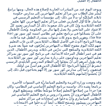
الأطفال إلا القليل.
ويوجد اليومَ عدد من المبادرات الجارية لإصلاح هذه الحال، ومنها برامجُ
تُيسِّر نقل الطلاب من مراكز تعليم المهاجرين إلى مدارس حكومة
تايلاند الملكيَّة أو -بدلاً من ذلك- إلى مؤسسات التعليم الرسمي في
ميانمار. فأمَّا أوَّل الخيارين فعلى مراكز تعليم المهاجرين كلها تعليم
اللغة التايلاندية وإنْ كان في ذلك صعوبة؛ ذلك أنَّ المدارس تعتمد كلَّ
الاعتماد على المانحين ولا يصل إليها مال من الحكومة. ويُحثُّ الأطفال
على أنْ يتسجَّلوا في برنامجِ تعليمٍ غير نظامي اسمه كور سور نور (
Kor
Sor Nor
)، وهو برنامج يدوم ثلاث سنوات يستدرك الطفل فيه ما فاته،
وهذا البرنامج أُحْدِثَ في الأصل للطلاب التايلانديين الذين غاب التعليم
عنهم لكنَّه اليومَ مفتوح للطلاب المهاجرين يُعرَّفون فيه شيئاً بعد شيءٍ
اللغة التايلاندية والمناهج التي تدرَّس في تايلاند. ويدرس الأطفال، الذين
هم في عمر أطفال المرحلة الابتدائية، في برنامج كور سور نور بمراكز
تعليم المهاجرين ويداومون على زيارة مدارس كور سور نور التايلاندية
وقد يؤول أمرهم إلى أنْ ينتقلوا إلى النظام المدرسي التايلندي الرسمي
(بشرطِ أنْ يُتِمُّوا البرنامج). أمَّا الأطفال الذين هم أسنُّ من أولئك
فيذهبون رأساً إلى مدارس كور سور نور إلا أنَّهم يحتاجون قبل ذلك إلى
أنْ يُحسِّنوا إلمامهم باللغة التايلاندية.
وقد وضعت وزارة التربية والتعليم الميانماريَّة في السنوات الأخيرة
برنامجاً يشبه ذاك -واسمه برنامج التعليم الأساسي غير النظامي- وكان
هذا جزءاً من إصلاحها التعليمَ إصلاحاً موسَّعاً نطاقه. ويستطيع اليومَ
الأطفال المهاجرون أنْ يحضروا دروس برنامج التعليم الأساسي غير
النظامي الميانماري وأنْ يدخلوا في امتحاناته في مراكز تعليم
المهاجرين بِمِيسُوو. ويُسمَح للطلاب أيضاً أن يدخلوا في الامتحانات