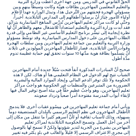
الحقَّ القانوني في التدريس. ومن جهة أخرى أعطت وزارة التربية
والتعليم المعلِّمين المهاجرين بطاقات هويَّة وكانت وسيطاً بينهم وبين
مسؤولي الهجرة فحمَتهم من التَّرحيل. هذا، وتبذل الوزارة جهداً لإعلام
أولياء الأمور خِيَارَ أنْ يرسلوا أطفالهم إلى المدارس التايلاندية. أخيراً،
وحتَّى لو كانت مراكز تعليم المهاجرين تُدرِّس المناهج الميانمارية بتزايُدٍ،
فقد أبدت وزارة التربية والتعليم استعداداً للاشتغال معهم والظاهر أنَّ لها
نظرة إيجابية إلى تيسُّر برنامج التعليم الأساسي غير النظامي وإلى قدرة
الطلاب المهاجرين على دخول المدارس الميانمارية. وقد توسَّط مسؤولو
وزارة التربية والتعليم بين جماعة تعليم المهاجرين وبين سلطات الهجرة
وقوات الأمن التايلاندية، فصار للأطفال المهاجرين المولودين في تايلاند
أنْ يتسلَّموا بطاقة هوية مدَّتها 10 سنوات تحقق لهم حماية عظيمة تدوم
مدَّة أطول.
صحيح أنَّ المبادرات المذكورة آنفاً فتحت سُبُلاً جديدة أمام المهاجرين
الشباب تتيح لهم الدخول في النظام التعليمي هنا أو هناك، لكن لا هذه
الحكومة ولا تلك توفر الدعم المالي. وإيجاد الموارد المالية والبشرية
الضرورية من المتبرعين والمنظمات غير الحكومية هو واجبُ مراكز
تعليم المهاجرين، وهو واجبٌ عظيم حقَّاً في بيئة أصبح توفير المال فيها
لإبقاء أبواب المدرسة مفتوحة أمراً صعباً وتزداد صعوبته.
ويأتي أمام جماعة تعليم المهاجرين في مِيسُوو عقبات أخرى. فلا يندمج
الأطفال المهاجرون في نظم التعليم الرسمي بالبلدان المستضيفة دوماً
بسهولة، وذلك لأسباب ثقافية أو لأنَّ أسرهم كثيراً ما تنتقل من مكان إلى
آخر من أجل العمل. وتسمح الحكومية التايلاندية لمراكز تعليم
المهاجرين بشيءٍ من الحرية لتدير شؤونها ولكنْ لا تسمح لها بالوصول
إلى مجرى الاعتراف الرسمي إلا قليلاً. والغالب في بلدٍ يكثر فيه تغيير