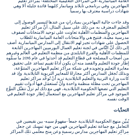
العامَّة الميانمارية -في المراحل التعليمية المختلفة- بمراكز تعليم
المهاجرين. وفي برنامجي تايلاند وميانمار كليهما فائدة جليلة ألا وهي
شهادات دراسية معترف بها رسمياً.
وقد جاءت جالية المهاجرين بمبادراتٍ من عندها لتيسير الوصول إلى
التعليم المعترف به. من ذلك على سبيل المثال، أنَّ مراكز تعليم
المهاجرين والمنظمات الأهلية تعاونت على توحيد الامتحانات لصفوف
مدرسية معيَّنة، فتتيح هي والامتحانات العامة الميانمارية للطلاب
الحصول على شهادات تجيز لهم الانتقال إلى المدارس الميانمارية. أضف
إلى ذلك أنَّ النَّاس في لجنة تعليم العمال البورميين المهاجرين التابعة
للمنظمات الأهلية والفرع التايلندي من منظمة التعليم في العالم وغيرهم
من أصحاب المصلحة في قطاع التعليم قد أحدثوا في عام 2016 ما سمَّوه
إطار جودة التعليم والقصد منه أن يكون أداةً تقييم تساعد على تحقيق
معايرة التعليم وتجويده في شبكة مراكز تعليم المهاجرين المتنوِّعة،
وبذلك تُجعَل المدارس أكثر مجاراةً للمعايير التربوية التايلاندية. وإذ قد
كانت وزارة التربية والتعليم التايلاندية تريد أنْ تُوحَّد مراكز تعليم
المهاجرين تحت مظلة منظمة واحدة وأنْ تُستعمَل فيها أدوات تقييم
التعليم التي تضعها الحكومية التايلاندية، فهي مع ذلك لم تزلْ تتقبَّل التنوُّع
الموجود في مراكز تعليم المهاجرين مع استعمال إطار جودة التعليم في
الوقت نفسه.
التحدِّيات
يُبيِّن منهج الحكومية التايلاندية جمعاً -مفهومٌ سببه- بين نقيضين في
التعامل مع جماعة تعليم المهاجرين. فهي من جهة تمسك عن جعل
مراكز تعليم المهاجرين مدارس رسمية وعن منح معلِّمي تلك المراكز