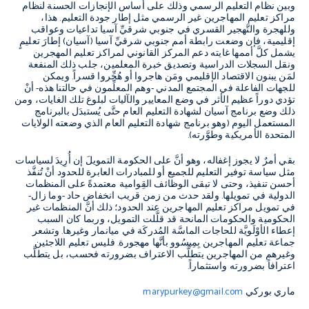
وبين نظام التعليم الرسمي وذلك على أساس الإنجازات الحسنة لنظام
مراكز تعليم المهاجرين غير الرسمي مثل إطار جودة التعليم. هذا،
وللهجرة والتَّهجير القسري في جنوبي شرقيِّ آسيا تداعيات وعواقب
إقليمية، فإن وضعت رابطة أمم جنوبي شرقيِّ آسيا (آسيان) إطارَ تعليمٍ
يشمل كلَّ أممها غايته دعم المركز القانوني لمراكز تعليم المهجرين
ونقل السجلات الدراسية وتصديق خبرة المعلمين، جلب ذلك المنفعة
لمَن يبنون الاقتصاد الإقليمي ومَن هاجروا أو هُجِّروا قسراً. ويمكن
للجهات الفاعلة في المجتمع المدني -وهم المعلِّمون في حالتنا هذه- أنْ
تؤدي دوراً عظيم الأثر في وضع المعايير والآليات لبلوغ تلك الغايات، ومن
ذلك وضع برنامج آسيان لشهادة التعليم العام حتَّى يُستبدَل بالبرنامج
المستعمل اليوم (وهو برنامج شهادة التعليم العام الذي وضعته الولايات
المتحدة الأمريكية وطوَّرته).
بقي أمرٌ لا يجوز إغفاله، وهو أنَّ على الحكومة التمويلَ إن أُرِيدَ لسياسات
مثل سياسة توفير التعليم للجميع أو للمبادرات العابرة للحدود أنْ تُنفَّذ
أحسن تنفيذ، وحتى لا تبقى الوظائف القِوامية معتمدةً على المنظمات
الدولية في تمويلها. ولقد حدث من زمن قريب انخفاض حاد -وما زال-
في تمويل مراكز تعليم المهاجرين عند الحدود؛ ذلك أنَّ المنظمات غير
الحكومية والحكومات المانحة قد قلَّلت التمويل، وربما كان السبب
إعطاء الأوْلَويَّة للحاجات الماسَّة المُدركَة في ميانمار وغيرها. وتشعر
جماعة تعليم المهاجرين بِمِيسُوو بأنَّها مهجورة. فليس تعليم اللاجئين
وغيرهم من المهاجرين يتطلَّب الاعتراف بضرورته فحسب، بل يتطلَّب
اعترافاً بضرورته واستثماراً.
ماري بوركي
marypurkey@gmail.com