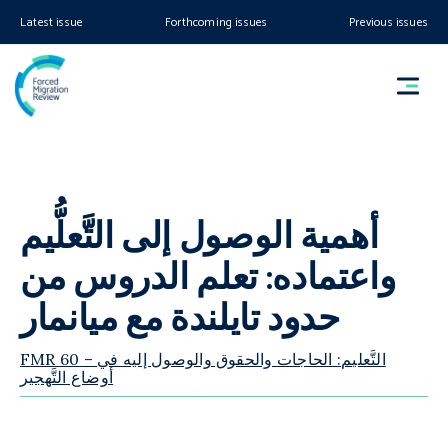
Latest issue
Forthcoming issues
Previous issues
أهمية الوصول إلى التَّعلُّيم
واعتماده: تعلم الدروس من
حدود تايلندة مع ميانمار
FMR 60 – التَّعليم: الحاجات والحقوق والوصول إليه في
أوضاع التَّهجير