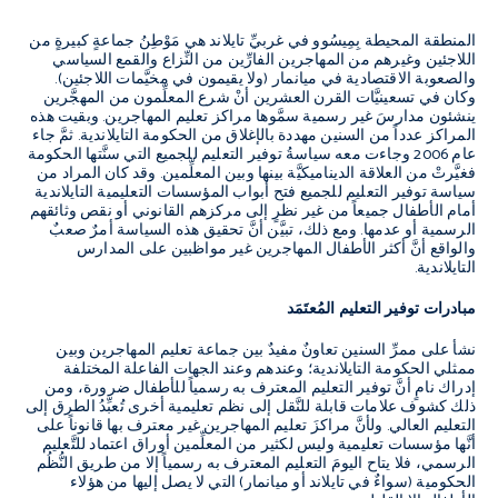
المنطقة المحيطة بِمِيسُوو في غربيِّ تايلاند هي مَوْطِنُ جماعةٍ كبيرةٍ من
اللاجئين وغيرهم من المهاجرين الفارِّين من النِّزاع والقمع السياسي
والصعوبة الاقتصادية في ميانمار (ولا يقيمون في مخيَّمات اللاجئين).
وكان في تسعينيَّات القرن العشرين أنْ شرع المعلِّمون من المهجَّرين
ينشئون مدارسَ غير رسمية سمَّوها مراكز تعليم المهاجرين. وبقيت هذه
المراكز عدداً من السنين مهددة بالإغلاق من الحكومة التايلاندية. ثمَّ جاء
عام 2006 وجاءت معه سياسةُ توفير التعليم للجميع التي سنَّتها الحكومة
فغيَّرتْ من العلاقة الديناميكيَّة بينها وبين المعلِّمين. وقد كان المراد من
سياسة توفير التعليم للجميع فتح أبواب المؤسسات التعليمية التايلاندية
أمام الأطفال جميعاً من غير نظرٍ إلى مركزهم القانوني أو نقص وثائقهم
الرسمية أو عدمها. ومع ذلك، تبيَّن أنَّ تحقيق هذه السياسة أمرٌ صعبٌ
والواقع أنَّ أكثر الأطفال المهاجرين غير مواظبين على المدارس
التايلاندية.
مبادرات توفير التعليم المُعتَمَد
نشأ على ممرِّ السنين تعاونٌ مفيدٌ بين جماعة تعليم المهاجرين وبين
ممثلي الحكومة التايلاندية؛ وعندهم وعند الجهات الفاعلة المختلفة
إدراك نامٍ أنَّ توفير التعليم المعترف به رسمياً للأطفال ضرورة، ومن
ذلك كشوف علامات قابلة للنَّقل إلى نظم تعليمية أخرى تُعبِّدُ الطرق إلى
التعليم العالي. ولأنَّ مراكزَ تعليم المهاجرين غير معترف بها قانوناً على
أنَّها مؤسسات تعليمية وليس لكثير من المعلِّمين أوراق اعتماد للتَّعليم
الرسمي، فلا يتاح اليومَ التعليم المعترف به رسمياً إلا من طريق النُّظُم
الحكومية (سواءٌ في تايلاند أو ميانمار) التي لا يصل إليها من هؤلاء