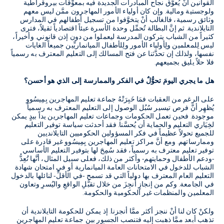
القوانين أنْ يُعوَّق نجاح المبادرات الجديدة فيه بمعوِّقات بيروقراطية
ولوجستية ومالية. وإن كان أولياء الأمور المهاجرون ممَّن ليس معهم
وثائق رسمية، فالغالب أنْ يتخوَّفوا من تسجيل أطفالهم في المدارس
التايلاندية. ثم إنَّ البطالة تُحمِّل وحدة الأسرة عبئاً اقتصادياً ثقيلاً، فترى
كثيراً من الشباب يتركون المدرسة ليعملوا من دون إذن قانوني. وأخيراً،
ليس لِلمعلمين ولِأولياء الأمور ولِلأطفال الميانماريِّين جميعاً الغايات
نفسها، ولذلك إن تحدَّثنا عن فتح المسالك إلى التعليم المعترف به رسمياً
فلا حلاً يليق بجميعهم.
هل ما يجري اليومَ تحوُّلٌ في الفكر والممارسة إلى الذي هو أحسن؟
على الرغم من العقبات فمَا خَبِرَتْهُ جماعة تعليم المهاجرين بِمِيسُوو
يُظهِر أنَّ فرص تيسير سُبُل الوصول إلى التعليم المعترف به رسمياً
موجودة. فحين تعمل الحكومات وجماعات تعليم المهاجرين يداً بيدٍ يمكن
لخِيَاري التعليم والحماية أن يُحسَّنا. فقد أحدثت سياسة توفير التعليم
للجميع تحولاً عظيماً في فكر المسؤولين الحكوميين التايلانديين
وممارساتهم. ومع أنَّ مراكز تعليم المهاجرين بِمِيسُوو غير قادرة على
توفير تعليم معترف به رسمياً، فقد سُمِحَ لها بتوفير التعليم الأساسي
-ودعم الأطفال وحمايتهم- وأكثر من ذلك، فعلى سبيل المثال، أنَّها تُعِدُّ
الشباب للدخول في الامتحانات العامة الميانمارية أو في امتحان شهادة
التعليم العام المعترف بها دولياً التي قد تسمح -في الأقلِّ- لنائلها بالدخول
في الجامعة. وكم من إنجازٍ أُنجِزَ من خلال تقبُّلِ الواقعِ واليُسرِ وتعاون
المعلمين والمنظمات غير الحكومية والحكومة.
ولكنْ كان لنا أنْ ننجز أكثر ممَّا أنجزنا. إذ يمكن للحكومة التايلاندية أن
تذهب أبعد ممَّا ذهبت إليه فتنصب الجسور بين جماعة تعليم المهاجرين