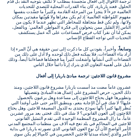
ترجمة الأقوال إلى أفعال متجسدة بمطلب
:
لا تكتفِ بتوجيه النقد بل قدِّم
الحلول
.
فعند باربارة، كان بناء القدرات المحلية للتصدي للتحديات
العالمية جزءاً لا يتجزأ من المرحلة القادمة
.
وكثيراً ما جسَّدت بنفسها
مفهوم
‘
المُواطِنَة العالمية
’
إذ لم يكن مغزاها ولا هُويَّتها مقيدتين بمكان
ولاتها، ولم تكن قط متجاهلة للمخاطر التي تظهر عندما لا يكون من
الناس إلا القليل ممن يتحولون إلى فكرة
‘
المواطن العالمي
’.
وبالفعل،
يمكن لنا أن نقرأ كتاب
فرض المساعدات
على أنَّه عمل يستكشف
التحديات التي تواجه القطاع الإنساني
.
وسابعاً،
وأخيراً، يقودني كل ما ذكرت إلى تبين حقيقة هي أنَّ المرء إذا
أراد بناء الفضاءات، فلا يمكنه فعل ذلك لوحده
.
ولا أدل على ذلك من
الفضاءات التي أنشأتها وأشغلت كثيراً منا فجعلناها فضاءاتنا أيضاً، وذلك
دليل على أهمية التعاون الذي يترك إرثاً دائماً خلال الناس
.
مشروع قانون اللاجئين
:
ترجمة مبادئ باربارا إلى أفعال
عشرون عاماً مضت مذ أسست باربارا مشروع قانون اللاجئين، ومنذ
ذلك الحين، حرص المشروع على إعمال هذه المبادئ وتفصيلها
وتطويرها
.
فهل يحتاج اللاجئون إلى مساعدة وهل يرغبون بالحصول
عليها؟ لا شك في أنَّ الإجابة بنعم، وينطبق الأمر حتى على أوغندا التي
يُنظَر إليها كثيراً بأنّها نموذج يحتذى به للدول المضيفة للاجئين
.
وهل يحتاج
اللاجئون إلى العون القانوني؟ لا شك في ذلك
.
فحتى بعد مرور عشرين
عاماً، ما زال المشروع المنظمة الوحيدة التي تقدم التمثيل القانوني
للاجئين في المحاكم في بلد تعج فيه آلاف من منظمات المجتمع المدني
.
الأمر الواضح الآن أنَّ نوع العون القانوني الذي تصورته باربارا في بداية
الأمر والذي أتحناه مبدئياً للاجئين الحضريين في كامپالا لم يكن سوى