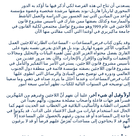
يسعدني أن تتاح لي هذه الفرصة لكي أذكر فيها ما أؤكد به الدور
المحوري لباربارا هاريل
–
بوند بصفتها مرشدة شخصية وعضوة مؤسسة
لواحد من الميادين التي تمد الجسور بين الدراسة والعمل الناشط
والممارسة وكذلك بصفتها ممن شارك في تأسيس مشروع قانون
اللاجئين في عام
1999
وهو مشروع تواصل مجتمعي لكلية القانون في
جامعة ماكيريري في أوغندا التي أكتب مقالتي منها الآن
.
وقد يكون كتاب
فرض المساعدات
–
المساعدات الطارئة للاجئين
العمل
المكتوب الأكثر شهرة لهاريل بوند بل هو الذي يفرض نفسه بقوة على
القارئ بفضل محتواه الغزير الذي يُبيِّن أهمية البيانات والتحليل ومجالات
التعقيدات والتعاون والإقرار بالإنجازات
.
والآن بعد مرور عقدين من
تأسيس مشروع قانون اللاجئين، يسترعي الأمر منا التفكير والتأمل في
مشروع قانون اللاجئين بصفته مؤسسة قائمة في منطقة دول الجنوب
العالمي ودوره في توضيح بعض المبادئ والرسائل التي انطوى عليها
كتاب
فرض المساعدات
.
وعندما أحلل ما يتردد صداه في ذهني وما سعينا
إلى توضيحه في السنوات التالية للكتاب، تظهر أمامي سبعة أمور
.
أولاً وقبل أي شيء آخر،
علينا أن نفهم أنَّ اللاجئين وغيرهم من المُهجَّرين
قسراً هم جهات فاعلة وأصحاب مصلحة معنيون، وأنَّهم بعيداً عن
التعبيرات الطنانة والأساليب البلاغية في الخطاب عند الحديث عنهم كما
الحال عند استخدام عبارات من قبيل
‘
الاعتماد على الذات
’
، قد يكونوا في
حاجة إلى المساعدة أو قد يبدون رغبتهم بالحصول على المساعدة إلاَّ
أنَّهم قد لا يحتاجون إلى مساعدات تُفرَضُ عليهم فرضاً أو قد لا يرغبون
فيها
.