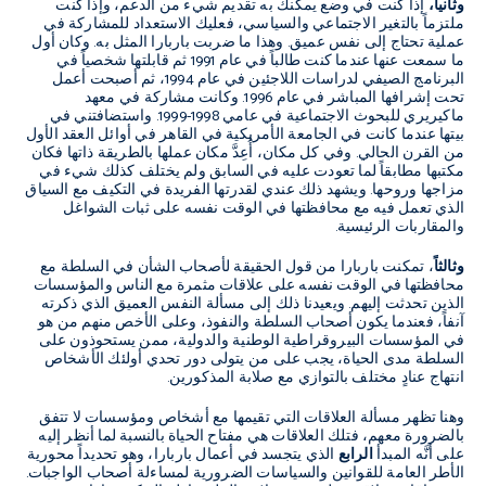
وثانياً،
إذا كنت في وضع يمكنك به تقديم شيء من الدعم، وإذا كنت
ملتزماً بالتغير الاجتماعي والسياسي، فعليك الاستعداد للمشاركة في
عملية تحتاج إلى نفس عميق
.
وهذا ما ضربت باربارا المثل به
.
وكان أول
ما سمعت عنها عندما كنت طالباً في عام
1991
ثم قابلتها شخصياً في
البرنامج الصيفي لدراسات اللاجئين في عام
1994
، ثم أصبحت أعمل
تحت إشرافها المباشر في عام
1996.
وكانت مشاركة في معهد
ماكيريري للبحوث الاجتماعية في عامي
1998-1999.
واستضافتني في
بيتها عندما كانت في الجامعة الأمريكية في القاهر في أوائل العقد الأول
من القرن الحالي
.
وفي كل مكان، أُعِدَّ مكان عملها بالطريقة ذاتها فكان
مكتبها مطابقاً لما تعودت عليه في السابق ولم يختلف كذلك شيء في
مزاجها وروحها
.
ويشهد ذلك عندي لقدرتها الفريدة في التكيف مع السياق
الذي تعمل فيه مع محافظتها في الوقت نفسه على ثبات الشواغل
والمقاربات الرئيسية
.
وثالثاً
، تمكنت باربارا من قول الحقيقة لأصحاب الشأن في السلطة مع
محافظتها في الوقت نفسه على علاقات مثمرة مع الناس والمؤسسات
الذين تحدثت إليهم
.
ويعيدنا ذلك إلى مسألة النفس العميق الذي ذكرته
آنفاً، فعندما يكون أصحاب السلطة والنفوذ، وعلى الأخص منهم من هو
في المؤسسات البيروقراطية الوطنية والدولية، ممن يستحوذون على
السلطة مدى الحياة، يجب على من يتولى دور تحدي أولئك الأشخاص
انتهاج عنادٍ مختلف بالتوازي مع صلابة المذكورين
.
وهنا تظهر مسألة العلاقات التي تقيمها مع أشخاص ومؤسسات لا تتفق
بالضرورة معهم، فتلك العلاقات هي مفتاح الحياة بالنسبة لما أنظر إليه
على أنَّه المبدأ
الرابع
الذي يتجسد في أعمال باربارا، وهو تحديداً محورية
الأطر العامة للقوانين والسياسات الضرورية لمساءلة أصحاب الواجبات
.