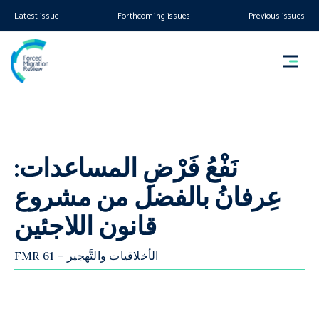
Latest issue
Forthcoming issues
Previous issues
نَفْعُ فَرْضِ المساعدات:
عِرفانُ بالفضل من مشروع
قانون اللاجئين
FMR 61 – الأخلاقيات والتَّهجير