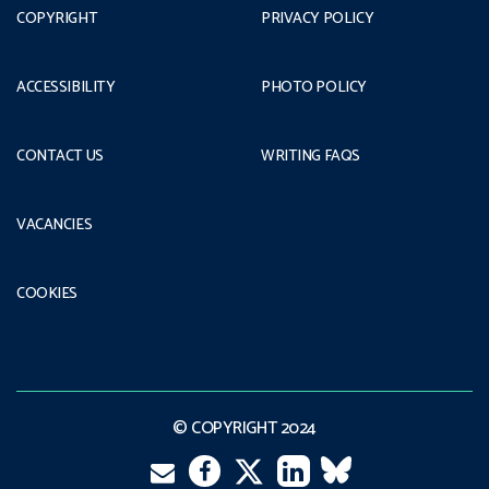
COPYRIGHT
PRIVACY POLICY
ACCESSIBILITY
PHOTO POLICY
CONTACT US
WRITING FAQS
VACANCIES
COOKIES
© COPYRIGHT 2024
Email
Twitter
Facebook
LinkedIn
VK