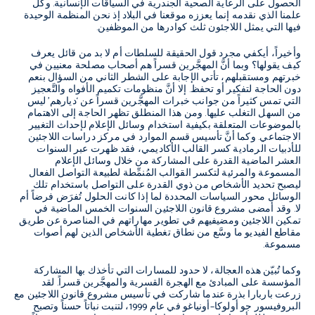
الحصول على الرعاية الصحية الجندرية في السياقات الإنسانية
.
وكل
علمنا الذي نقدمه إنما يعززه موقعنا في البلاد إذ نحن المنظمة الوحيدة
فيها التي يمثل اللاجئون ثلث كوادرها من الموظفين
.
وأخيراً، أيكفي مجرد قول الحقيقة للسلطات أم لا بد من قائل يعرف
كيف يقولها؟ وبما أنَّ المهجَّرين قسراً هم أصحاب مصلحة معنيين في
خبرتهم ومستقبلهم، تأتي الإجابة على الشطر الثاني من السؤال بنعم
دون الحاجة لتفكير أو تحفظ
.
إلا أنَّ منظومات تكميم الأفواه والتَّعجيز
التي تمس كثيراً من جوانب خبرات المهجَّرين قسراً عن
‘
ديارهم
’
ليس
من السهل التغلب عليها
.
ومن هذا المنطلق تظهر الحاجة إلى الاهتمام
بالموضوعات المتعلقة بكيفية استخدام وسائل الإعلام لإحداث التغيير
الاجتماعي
.
وكما أنَّ تأسيس قسم الموارد في مركز دراسات اللاجئين
للأدبيات الرمادية كسر القالب الأكاديمي، فقد ظهرت عبر السنوات
العشر الماضية القدرة على المشاركة من خلال وسائل الإعلام
المسموعة والمرئية لتكسر القوالب المُنمِّطة لطبيعة التواصل الفعال
ليصبح تحديد الأشخاص من ذوي القدرة على التواصل باستخدام تلك
الوسائل محور السياسات المحددة لما إذا كانت الحلول تُفرَض فرضاً أم
لا
.
وقد أمضى مشروع قانون اللاجئين السنوات الخمس الماضية في
تمكين اللاجئين ومضيفيهم في تطوير مهاراتهم في المناصرة عن طريق
مقاطع الفيديو ما وسَّع من نطاق تغطية الأشخاص الذين لهم أصوات
مسموعة
.
وكما تُبيّن هذه العجالة، لا حدود للمسارات التي تأخذك بها المشاركة
المؤسسة على المبادئ مع الهجرة القسرية والمهجَّرين قسراً
.
لقد
زرعت باربارا بذرة عندما شاركت في تأسيس مشروع قانون اللاجئين مع
البروفيسور جو أولوكا
–
أونياغو في عام
1999
، لتنبت نباتاً حسناً وتصبح