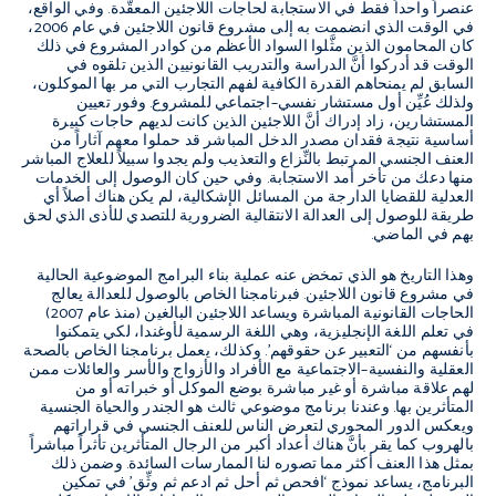
عنصراً واحداً فقط في الاستجابة لحاجات اللاجئين المعقَّدة
.
وفي الواقع،
في الوقت الذي انضممت به إلى مشروع قانون اللاجئين في عام
2006
،
كان المحامون الذين مثَّلوا السواد الأعظم من كوادر المشروع في ذلك
الوقت قد أدركوا أنَّ الدراسة والتدريب القانونيين الذين تلقوه في
السابق لم يمنحاهم القدرة الكافية لفهم التجارب التي مر بها الموكلون،
ولذلك عُيِّن أول مستشار نفسي
–
اجتماعي للمشروع
.
وفور تعيين
المستشارين، زاد إدراك أنَّ اللاجئين الذين كانت لديهم حاجات كبيرة
أساسية نتيجة فقدان مصدر الدخل المباشر قد حملوا معهم آثاراً من
العنف الجنسي المرتبط بالنِّزاع والتعذيب ولم يجدوا سبيلاً للعلاج المباشر
منها دعك من تأخر أمد الاستجابة
.
وفي حين كان الوصول إلى الخدمات
العدلية للقضايا الدارجة من المسائل الإشكالية، لم يكن هناك أصلاً أي
طريقة للوصول إلى العدالة الانتقالية الضرورية للتصدي للأذى الذي لحق
بهم في الماضي
.
وهذا التاريخ هو الذي تمخض عنه عملية بناء البرامج الموضوعية الحالية
في مشروع قانون اللاجئين
.
فبرنامجنا الخاص بالوصول للعدالة يعالج
الحاجات القانونية المباشرة ويساعد اللاجئين البالغين
(
منذ عام
2007)
في تعلم اللغة الإنجليزية، وهي اللغة الرسمية لأوغندا، لكي يتمكنوا
بأنفسهم من
‘
التعبير عن حقوقهم
’.
وكذلك، يعمل برنامجنا الخاص بالصحة
العقلية والنفسية
–
الاجتماعية مع الأفراد والأزواج والأسر والعائلات ممن
لهم علاقة مباشرة أو غير مباشرة بوضع الموكل أو خبراته أو من
المتأثرين بها
.
وعندنا برنامج موضوعي ثالث هو الجندر والحياة الجنسية
ويعكس الدور المحوري لتعرض الناس للعنف الجنسي في قراراتهم
بالهروب كما يقر بأنَّ هناك أعداد أكبر من الرجال المتأثرين تأثراً مباشراً
بمثل هذا العنف أكثر مما تصوره لنا الممارسات السائدة
.
وضمن ذلك
البرنامج، يساعد نموذج
‘
افحص ثم أحل ثم ادعم ثم وثِّق
’
في تمكين