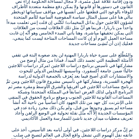
ودون إقامة علاقة عمل مثمرة، لا مجال لمساءلة الحكومة إزاء نص
القانون في دستورها أو قانونها ولا يمكن دفع منظمة متعددة الأطراف
للوفاء بالوعود التي قطعتها على أنفسها في مواقف سياساتها
(
ويخطر
ببالي هنا على سبيل المثال سياسة المفوضية السامية للأمم المتحدة
لشؤون اللاجئين حول بدائل المخيمات
).
لكنَّني إن قلت إنني تعلمت مبدءاً
واحداً من باربارا، فربما هو أنَّ مثل تلك العلاقات ليست من العلاقات
التي يمكن تحقيقها مباشرة، وهنا يأتي المبدء الخامس وهو أنَّه إن غابت
مساحة العمل اليوم أو إن كانت المساحات المتاحة ليست كما ينبغي،
فعليك إذن أن تُنشِئ مساحات جديدة
.
والمُطَّلع على سيرة حياة باربارا المهنية لن يجد صعوبة البتة في تقفي
الأمثلة العظيمة التي تجسد ذلك المبدأ، فماذا من مثال أوضح من
مشاركتها في تأسيس برنامج دراسات اللاجئين
(
مركز دراسات اللاجئين
حالياً
)
ضمن جامعة أكسفورد، وتأسيسها للمجلس الدولي للبحوث
والاستشارات الذي أصبح فيما بعد يُعرَف بالجمعية الدولية لدراسة
الهجرة القسرية، ومشاركتها في تأسيس مشروع قانون اللاجئين ومن ثمَّ
برنامج مساعدات اللاجئين في أفريقيا والشرق الأوسط ومقره مصر ثم
البرنامج الدولي لذلك الغرض
(
سابقاً في المملكة المتحدة
)
وشبكة
المساعدات القانونية للاجئين الجنوب وموقع برنامج الحقوق في المنفى
على الإنترنت
.
كل جهد من تلك الجهود كان أساسياً من ناحية أنَّه أنشأ
مساحة لم يسبق وجودها من قبل، ولم يكن ذلك مجرد زيادة عدد في
المؤسسات الجديدة إلاَّ أنَّه مثَّل نقلة تحولية في الوضع الراهن وأعاد
تعريف معطيات ميدان جديد ناشئ للممارسة والعمل الأكاديمي
.
ثم إنَّ مركز دراسات اللاجئين، في أولى أيامه بعد التأسيس، أخذ على
عاتقه نقل الهموم التي تشغل واقع الحال في العالم لتصبح في صلب