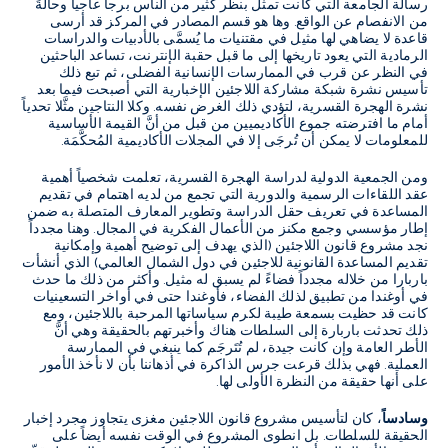
رسالة الجامعة التي كانت تمثل بنظر كثير من الناس برجاً عاجياً وحالةً
من الانفصام عن الواقع
.
وها هو قسم المصادر في المركز قد أرسى
قاعدة لا يضاهي لها مثيل في مقتنيات ما يُسمَّى بالأدبيات والدراسات
الرمادية التي يعود تاريخها إلى ما قبل حقبة الإنترنت، تساعد الباحثين
في النظر عن قرب في الممارسات الإنسانية الفضلى، ثم تبع ذلك
تأسيس نشرة شبكة مشاركة اللاجئين الإخبارية التي أصبحت فيما بعد
نشرة الهجرة القسرية، لتؤدي ذلك الغرض نفسه
.
وكلا النتاجين مثَّلا تحدياً
أمام ما افترضته جموع الأكاديميين من قبل من أنَّ القيمة الأساسية
للمعلومات لا يمكن أن تُرجَى إلا في المجلات الأكاديمية المُحكَّمَة
.
ومن الجمعية الدولية لدراسة الهجرة القسرية، تعلمت شخصياً أهمية
عقد اللقاءات الرسمية والدورية التي تجمع من لديه اهتمام في تقديم
المساعدة في تعريف حقل الدراسة وتطوير المعارف المتصلة به ضمن
إطار مؤسسي وجمع مكنز من الأعمال الفكرية في المجال
.
وهنا مجدداً
نجد مشروع قانون اللاجئين
(
الذي يهدف إلى توضيح أهمية وإمكانية
تقديم المساعدة القانونية للاجئين في دول الشمال العالمي
)
الذي أنشأت
باربارا من خلاله مجدداً فضاءً لم يسبق له مثيل
.
وأكثر من ذلك ما حدث
في أوغندا من تطبيق لذلك الفضاء، فأوغندا حتى في أواخر التسعينيات
كانت قد حظيت بسمعة طيبة لكرم سياساتها المرحبة باللاجئين، ومع
ذلك تحدثت باربارة إلى السلطات هناك وأخبرتهم بالحقيقة وهي أنَّ
الأطر العامة وإن كانت جيدة، لم تُتَرجَم كما ينبغي في الممارسة
العملية
.
فهي بذلك قرعت جرس الذاكرة في أذهاننا بأن لا نأخذ الأمور
على أنها حقيقة من النظرة الأولى لها
.
وسادساً
، كان لتأسيس مشروع قانون اللاجئين مغزى يتجاوز مجرد إخبار
الحقيقة للسلطات
.
بل انطوى المشروع في الوقت نفسه أيضاً على