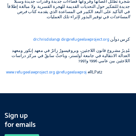
شجرة تظلل أغصانها وفروعها فضاءات جديدة وقدرات جديدة وسبلاً
جديدة للتفكير حول التحديات القديمة للهجرة القسرية
.
ولا مبالغة إطلاقاً
في التأكيد على البعد الكبير في المساعدة الذي يقدمه كتاب
فرض
المساعدات
في توفير البذور لإثراء تلك العمليات
.
كرِس دولَن
dir@refugeelawproject.org
@drchrisdolan
مُدِيرُ مشروع قانون اللاجئين، وبروفيسورٌ زائرٌ في معهد إنكور ومعهد
العدالة الانتقالية في جامعة أولستر، وباحثٌ سابقٌ في مركز دراسات
اللاجئين بين عامي
1996
و
1997.
www.refugeelawproject.org
@refugeelawproj
#RLPat2
Sign up
for emails