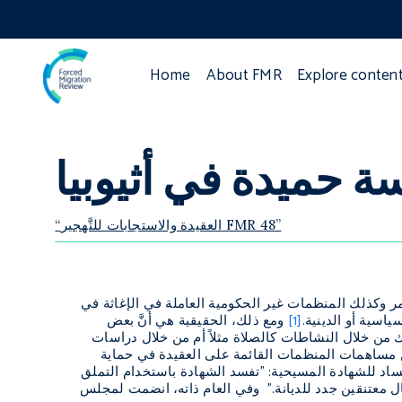
Home
About FMR
Explore conten
سة حميدة في أثيوبيا
“العقيدة والاستجابات للتَّهجير FMR 48”
ر وكذلك المنظمات غير الحكومية العاملة في الإغاثة في
اسية أو الدينية.
[1]
ومع ذلك، الحقيقية هي أنَّ بعض
 من خلال النشاطات كالصلاة مثلاً أم من خلال دراسات
من مساهمات المنظمات القائمة على العقيدة في حماية
نائس العالمي في تقرير له عام 1961 التبشير على أنه إفساد للشهادة المسيحية: "تفسد الشهادة باستخدام التملق
ل معتنقين جدد للديانة." وفي العام ذاته، انضمت لمجلس