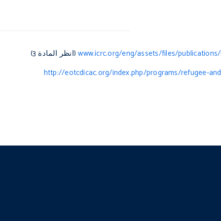
www.icrc.org/eng/assets/files/publications
(انظر المادة 3)
http://eotcdicac.org/index.php/programs/refugee-and