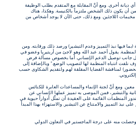
ي ديانة أخرى. ومع أنَّ المقابلة مع المتقدم بطلب الوظيفة
ع من أن يكون ذلك الشخص ملتزماً بالكنيسة. وهكذا، هناك
يمات اللاجئين. ومع ذلك، حتى الآن لا يوجد أشخاص من
بما فيها نبذ التمييز وعدم التبشير) ورصد ذلك ورقابته. ومن
 المنظمة. يقول أحمد عبد الله وهو لاجئ من أريتيريا وعضو في
ع كل جانب توصيل الدعم الإنساني. أما بخصوص مسألة فرض
 نلفت انتباه المنظمة لها لتصويب الوضع." وبالإضافة إلى
لحضور) لمناقشة القضايا المقلقة لهم ولتقديم الشكاوى حسب
إلكتروني.
ين. ومع أنَّ لجنة الإنماء والمساعدات العابرة للكنائس
نية والتبشير، فمن الموصى به تمييز عملها الإنساني عن
 المنظمات القائمة على العقيدة أن تمثِّل أدواراً حيوية في
ى نبذ التمييز والامتناع عن التبشير. والاستهزاء بهذا المبدأ
حصلت منه على درجة الماجستير في التعاون الدولي