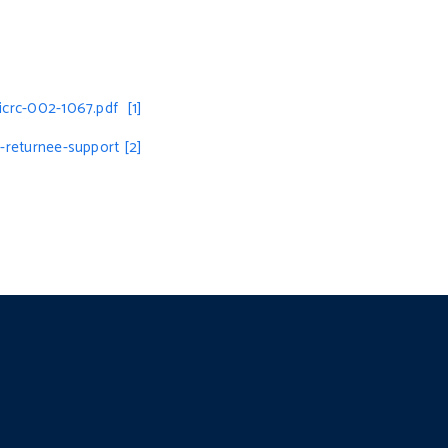
/icrc-002-1067.pdf
[1]
-returnee-support
[2]