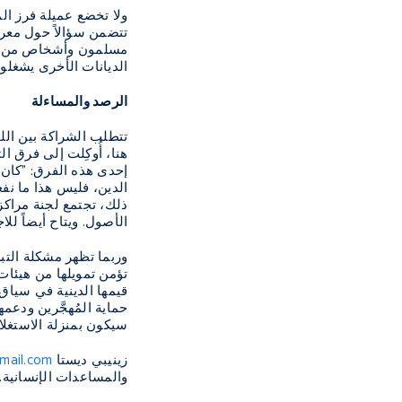
ولا تخضع عميلة فرز الم
تتضمن سؤالاً حول معرفت
مسلمون وأشخاص من طوا
الديانات الأخرى يشغلو
الرصد والمساءلة
تتطلب الشراكة بين اللج
هنا، أُوكِلت إلى فرق ا
إحدى هذه الفرق: "كان 
الدين، فليس هذا ما نف
ذلك، تجتمع لجنة مراكز
الأصول. ويتاح أيضاً للا
وربما تظهر مشكلة التبش
تؤمن تمويلها من هيئات
قيمها الدينية في سياق 
حماية المُهجَّرين ودعمه
سيكون بمنزلة الاستغ
زينيبي ديستا
mail.com
والمساعدات الإنسانية
.