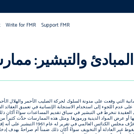
t
Write for FMR
Support FMR
المبادئ والتبشير: ممار
نية التي وقعت على مدونة السلوك لحركة الصليب الأحمر والهلال الأحم
لى عدم اللجوء إلى استخدام الاستجابة الإنسانية في تعميق العقائد السي
العقيدة تنخرط في التبشير في سياق تقديم المساعدات سواءً أكان ذلك
ا أو عرض المواد الدينية ورموزها. ومثل هذه الممارسات حدَّت كثيراً 
اللاجئين ودعمهم. وقد عرَّف مجلس الك
ط غير العادلة أو التخويف سواءً أكان ذلك ضمناً أم صراحةً بهدف إدخا