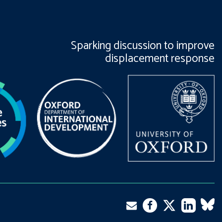
Sparking discussion to improve
displacement response
Twitter
Email
Facebook
LinkedIn
VK