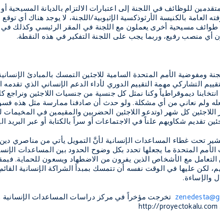
تقدمين للوظائف في اللجنة إلى اعتبارات الالتزام بالديانة المسيحية أو أ
ه العامة بالكنيسة الأرثوذكسية الإثيوبية/اللجنة، لا يوجد هناك أي توق
ئف مسيحية أخرى يعملون مع اللجنة في المقر الرئيسي وكذلك في مخ
ن أي منصب رفيع، وربما يجب على اللجنة التفكير في هذه النقطة.
نة ومفوضية الأمم المتحدة السامية للاجئين التمسك بالمبادئ الإنسانية (
لتقييم التشاركي مهمة التقييم الدوري لأداء الدعم الإنساني الذي تقدمه
انتخابنا ديموقراطياً وكنا نمثل كل جنسية من جنسيات اللاجئين ونراج
عله ولم نعاني من أي مشكلة. ولو حدث أن صادفنا ممارسة مثل هذه فسوف
 اللاجئين كل شهر (وتدعو اللاجئين الحضريين والمقيمين في المخيمات 
جئين تقديم شكاويهم علناً في الاجتماعات أو سراً بالكتابة أو عبر البريد ال
ير تحت غطاء المساعدات الإنسانية لأنَّ التمويل يأتي من مناصري دين مع
 الأمم المتحدة ما يجعلها تحدد بكل وضوح الحدود بين المساعدات الإنسا
التعامل مع الأشخاص الذين يفرون من الاضطهاد ويسعون للحماية. فبمقدور
م، لكن عليها في الوقت نفسه أن تتمسك بمبدأ الشراكة الإنسانية القائم عل
لال والإساءة.
zenedesta@g
تخرجت مؤخراً في مركز دراسات المساعدات الإنسانية و
http://proyectokalu.com