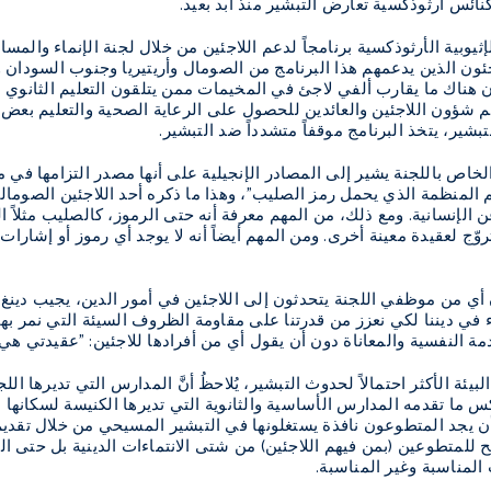
ائس أرثوذكسية تعارض التبشير منذ أبد بعيد.
لإثيوبية الأرثوذكسية برنامجاً لدعم اللاجئين من خلال لجنة الإنماء والم
جئون الذين يدعمهم هذا البرنامج من الصومال وأريتيريا وجنوب السودان 
شؤون اللاجئين والعائدين للحصول على الرعاية الصحية والتعليم بعض الما
شير، يتخذ البرنامج موقفاً متشدداً ضد التبشير.
 الخاص باللجنة يشير إلى المصادر الإنجيلية على أنها مصدر التزامها في
 المنظمة الذي يحمل رمز الصليب"، وهذا ما ذكره أحد اللاجئين الصومالي
 الإنسانية. ومع ذلك، من المهم معرفة أنه حتى الرموز، كالصليب مثلاً ا
وّج لعقيدة معينة أخرى. ومن المهم أيضاً أنه لا يوجد أي رموز أو إشارا
 أي من موظفي اللجنة يتحدثون إلى اللاجئين في أمور الدين، يجيب دينغ غا
اء في ديننا لكي نعزز من قدرتنا على مقاومة الظروف السيئة التي نمر بها
 النفسية والمعاناة دون أن يقول أي من أفرادها للاجئين: "عقيدتي هي 
بيئة الأكثر احتمالاً لحدوث التبشير، يُلاحظُ أنَّ المدارس التي تديرها ال
س ما تقدمه المدارس الأساسية والثانوية التي تديرها الكنيسة لسكانه
أن يجد المتطوعون نافذة يستغلونها في التبشير المسيحي من خلال تقديم
ح للمتطوعين (بمن فيهم اللاجئين) من شتى الانتماءات الدينية بل حتى ا
المناسبة وغير المناسبة.