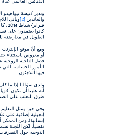
الكنائس العالمي عدة كن
وتدير كنيسة تيواهيدو ا
والعائدين.
[2]
ويأتي اللا
كانوا يعتمدون على قسم 
الطويل في معارضته للتب
ومع أنَّ موقع الإنترنت
أو معروض باستثناء ختم
فصل الناحية الروحية عن
الأمور الحساسة التي تر
فيها اللاجئون.
ولدى سؤالنا إذا ما كان
أنه علينا أن نكون أقوي
طرق التغلب على الصدمة
وفي حين يمثل التعليم ال
إنجيلية إضافية على عك
إنسانية). ومن الممكن 
نفسياً. لكن اللجنة تسم
التوجيه حول التصرفات 