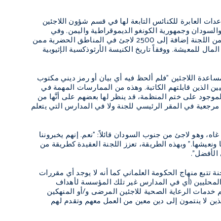
ساعدات العابرة للكنائس التابعة لها في قسم شؤون اللاجئين
والسودان وجمهورية الكونغو الديموقراطية واليمن. وفي
فبراير/شباط 2014، كان هناك ما يقارب ألفي لاجئ في المخيمات ممن يتلقون التعليم الثانوي من اللجنة إضافة إلى 2500 لاجئ في المناطق الحضرية ممن
ل للمعيشة. ووفقاً تاريخ الكنيسة الأرثوذكسية الإثيوبية
 مساعدة اللاجئين "فلم ألحظ فيه أي بيان أو رمز ديني مكتوب
ين الذين قابلتهم الكاتبة. وهذه من الممارسات المهمة في
لموجود على ختم المنظمة، قد ينظر لها بعضهم على أنَّها من
ت مرجعية في المقر الرئيسي للجنة ولا في المدارس التي يتعلم
ه، وهو لاجئ من جنوب السودان قائلاً: "نعم. إنهم يخبروننا
 ونعيشها." وبهذه الطريقة، تعزز اللجنة العقيدة كطريقة من
الأفضل".
لجنة تتبع منهاج الحكومة العلماني كما أنه لا يوجد أي مقررات
ا المحليين (أي في المدارس غير تلك المؤسسة لأهداف
 خدمات الرعاية الصحية للاجئين المرضى و/أو المنهكين
لذين لا ينتمون إلى دين معين من العمل معهم وتقدم لهم