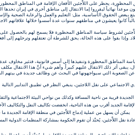
المحظورة، يحظر على اللاَّجئين الأفغان الإقامة في المناطق المحظورة 
ون موعداً نهائياً ليقرروا إما الانتقال إلى مناطق أخرى في إيران تحدها ا
تع ببعض الحقوق الأساسية، مثل: التعليم والعمل والرعاية الصحية والإسك
غالباً كانوا يعيشون في مناطقهم سنوات عدة أسسوا خلالها علاقاتهم الاج
لاَّجئين لشروط سياسة المناطق المحظورة فلا يسمح لهم بالحصول على ب
د. وإذا بقوا على هذه الحالة، يحق للشرطة أن تعتقلهم وترحلهم إلى أفغ
ة المناطق المحظورة وتنفيذها إلى أسس قانونية، فتثير مخاوف عدة من 
، يبقى أثر ذلك الانتقال عليهم كبيراً. وأهم شيء أنَّ هذا الانتقال مكلف
ً عن الصعوبة التي سيواجهونها في البحث عن وظائف جديدة في بيتهم الج
 الاجتماعي على نقل اللاجئين، ينبغي النظر في تطبيق التدابير التالية قب
الجديدة قريبة من ناحية المسافة وكذلك من نواحي البيئة الاجتماعية والثقافي
الإقامة الجديد أقرب من هذه الناحية، انخفضت تكاليف النفل والتكاليف الأخ
يمكن أن يسهل من عملية إدماج اللاَّجئين في منطقة الإقامة الجديدة ما 
إعادة نقل اللاَّجئين، يُحبَّذ أن تقوم الحكومة بمشاركة المنظمات الدولية ا