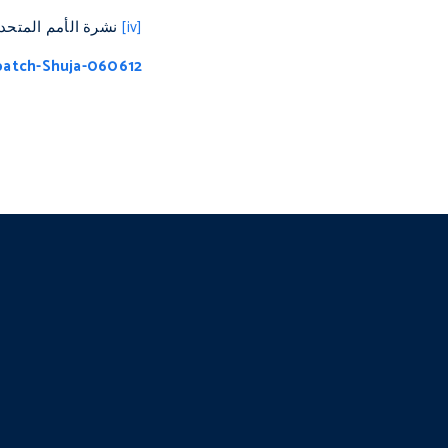
[iv]
نشرة الأمم المتحدة، 6 يونيو/حزيران
patch-Shuja-060612