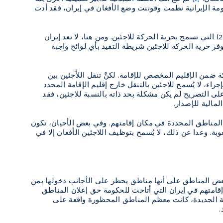
حكومة الإيرانية نظمت وقوننت وضع الأفغان في إيران، فقد أدت
انضمت إيران إلى اتفاقية شؤون اللاَّجئين لعام 1951 لكنَّها تحفظت على أربع مواد منها المادة (26) التي تسمح بحرية الحركة للاجئين. ومن هنا، لا تعد إيران
فر حرية الحركة للاجئين شريطة التقيد بأي لوائح واجبة
ر الأفغان بحرية الحركة ضمن الإقليم المخصص للإقامة. لكنَّ تنقل اللاَّجئين بين
اء، لا يُسمح للاجئين بالتنقل خارج إقليم الإقامة المحدد
لى التصريح لم يكن مشكلة بحد ذاته بالنسبة للاجئين، فقد
مالية للإصدار.
ن المناطق المحددة في مكان إقامتهم. وفي بعض الأحيان، تكون
بة. وعدا عن ذلك، لا يُسمح بتوظيف اللاجئين الأفغان إلا في
ة في بعض المناطق على أنها مناطق يحظر على الأجانب دخولها بمن
نونية على المادة (13) من قانون دخول الأجانب وإقامتهم في إيران التي أتاحت للحكومة حق إعلان المناطق
 الجديدة، كانت معظم المناطق المحظورة واقعة على
.