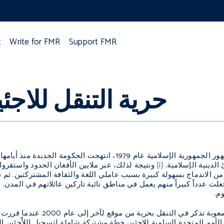
t
Write for FMR
Support FMR
حرية التنقل للاجئ
ُعيد الثورة الإيرانية وظهور الجمهورية الإسلامية عام 1979، 
الدينية الإسلامية.
[i]
ونتيجة لذلك، عبر ملايين الأفغان الحدود واستقروا
ن من الاندماج بسهولة كبيرة بسبب عاملي اللغة والثقافة المشتركتين. ثم
لت عدداً كبيراً منهم يعمل في مناطق نائية تاركين عائلاتهم في المدن. و
م.
ولم يواجه الأفغان أي صعوبة 
لأمم المتحدة السامية للاجئين خطة مشتركة شاملة لتسجيل اللاَّجئين ال