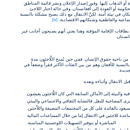
أو الذهاب إليها. وفور إصدار الإعلان ونشر قائمة المناطق
لحكومة أو العودة إلى أفغانستان. وفي حالة اختار اللاجئ
ان في بيئة آمنة. لكنَّ الانتقال مع ذلك يصبح مشكلة بالنسبة
تماعية والعاطفية وشبكاتهم الاقتصادية.
[iv]
طاقات الإقامة المؤقتة وهذا يعني أنهم يصبحون أجانب غير
انستان.
ناحية حقوق الإنسان. ففي حين يُمنح اللَّاجئون مدة
 بالنسبة للأفغان وهم من بين الفئات الأكثر فقراً وضعفاً في
ديدة.
ل الانتقال وأثناءه وبعده:
ة والبيئة إلى الأماكن السابقة التي كان اللَّاجئون يعيشون
رى المصاحبة للنقل. فالتشابه الثقافي والاجتماعي والبيئي
سيعود بالفائدة على كل من المجتمعات المضيفة واللاَّجئين.
لمساعدة للاجئين في الانتقال إما من خلال المساعدات المالية
المباشرة أو بتوفير التسهيلات اللوجستية المناسبة.