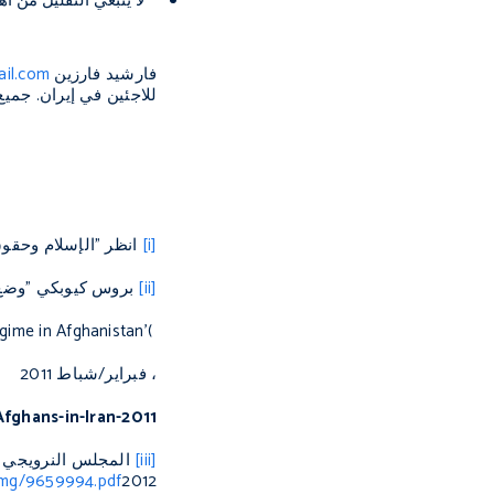
لا ينبغي التقليل من أه
فارشيد فارزين
ail.com
للاجئين في إيران. جميع
[i]
انظر "الإسلام وحقوق
[ii]
بروس كيوبكي "وضع ا
egime in Afghanistan’
(
، فبراير/شباط 2011
fghans-in-Iran-2011
[iii]
المجلس النرويجي للا
img/9659994.pdf
2012