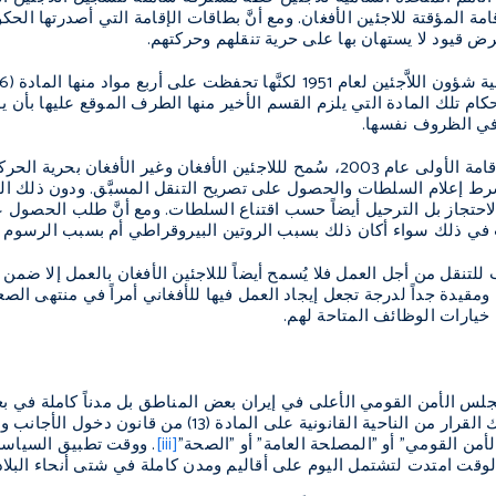
امة المؤقتة للاجئين الأفغان. ومع أنَّ بطاقات الإقامة التي أصدرتها ال
 قيود لا يستهان بها على حرية تنقلهم وحركتهم.
ام تلك المادة التي يلزم القسم الأخير منها الطرف الموقع عليها بأن يو
في الظروف نفسها.
ومنذ إصدار بطاقات الإقامة الأولى عام 2003، سُمح لللاجئين الأفغان وغي
شرط إعلام السلطات والحصول على تصريح التنقل المسبَّق. ودون ذلك الإجر
لاحتجاز بل الترحيل أيضاً حسب اقتناع السلطات. ومع أنَّ طلب الحصول ع
 في ذلك سواء أكان ذلك بسبب الروتين البيروقراطي أم بسبب الرسوم ال
لتنقل من أجل العمل فلا يُسمح أيضاً لللاجئين الأفغان بالعمل إلا ضم
مقيدة جداً لدرجة تجعل إيجاد العمل فيها للأفغاني أمراً في منتهى الصعو
خيارات الوظائف المتاحة لهم.
20، أعلن مجلس الأمن القومي الأعلى في إيران بعض المناطق بل مدناً كامل
فيهم اللاجئين. وبُني ذلك القرار من الناحية القا
أمن القومي" أو "المصلحة العامة" أو "الصحة"
[iii]
. ووقت تطبيق السياسة
الوقت امتدت لتشتمل اليوم على أقاليم ومدن كاملة في شتى أنحاء البلاد