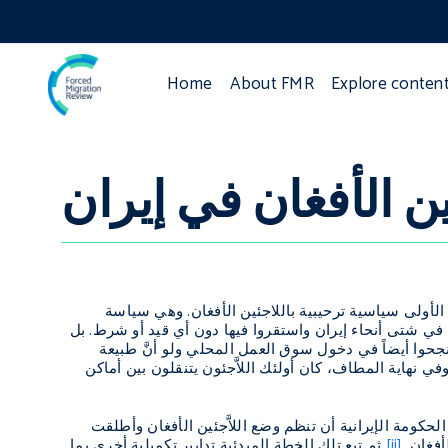
Home
About FMR
Explore conten
ين الأفغان في إيران
انتهجت الحكومة الجديدة منذ أيامها الأولى سياسية ترحيبية باللاجئين الأفغان. وهي سياسة
 في شتى أنحاء إيران واستقروا فيها دون أي قيد أو شرط. بل
 نجحوا أيضاً في دخول سوق العمل المحلي ولو أنَّ طبيعة
في نهاية المطاف، كان أولئك اللاَّجئون يتنقلون بين أماكن
تذكر في التنقل بحرية من موقع لآخر إلى عام 2000 عندما قررت الحكومة الإيرانية أن تنظم وضع اللاَّجئين الأفغان وأطلقت
أفغان.
[ii]
ثم تبع تلك الخطة المبدئية تدابير تكميلية أخرى بما