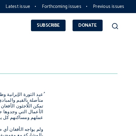
Latest issue
Forthcoming issues
Previous issues
SUBSCRIBE
DONATE
متأصلة بالقيم والمبادئ 
تمكن اللَّاجئون الأفغا
الأعمال التي وجدوها جع
عملهم ومساكنهم كل يو
بالمشاركة مع مفوضية ا