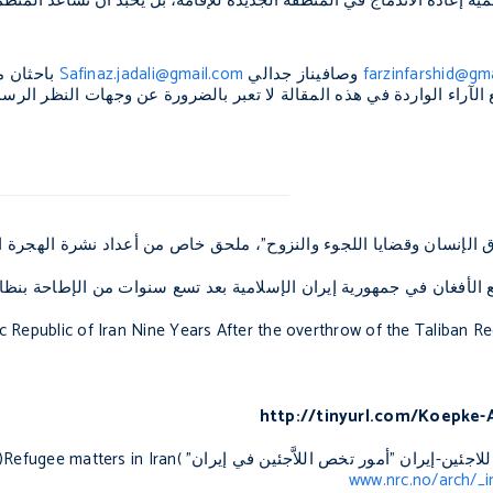
مية إعادة الاندماج في المنطقة الجديدة للإقامة، بل يُحبَّذ أن تساعد المن
farzinfarshid@gm
وصافيناز جدالي
Safinaz.jadali@gmail.com
باحثان 
 الآراء الواردة في هذه المقالة لا تعبر بالضرورة عن وجهات النظر الرس
 الإنسان وقضايا اللجوء والنزوح"، ملحق خاص من أعداد نشرة الهجرة 
لأفغان في جمهورية إيران الإسلامية بعد تسع سنوات من الإطاحة بنظا
ic Republic of Iran Nine Years After the overthrow of the Taliban R
http://tinyurl.com/Koepke-A
جئين-إيران "أمور تخص اللاَّجئين في إيران"
(
Refugee matters in Iran
)
www.nrc.no/arch/_