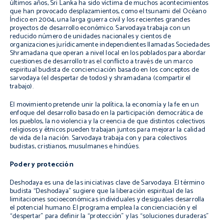
últimos años, Sri Lanka ha sido víctima de muchos acontecimientos
que han provocado desplazamientos, como el
tsunami
del Océano
Índico en 2004, una larga guerra civil y los recientes grandes
proyectos de desarrollo económico. Sarvodaya trabaja con un
reducido número de unidades nacionales y cientos de
organizaciones jurídicamente independientes llamadas Sociedades
Shramadana que operan a nivel local en los poblados para abordar
cuestiones de desarrollo tras el conflicto a través de un marco
espiritual budista de concienciación basado en los conceptos de
sarvodaya
(el despertar de todos) y
shramadana
(compartir el
trabajo).
El movimiento pretende unir la política, la economía y la fe en un
enfoque del desarrollo basado en la participación democrática de
los pueblos, la no violencia y la creencia de que distintos colectivos
religiosos y étnicos pueden trabajan juntos para mejorar la calidad
de vida de la nación. Sarvodaya trabaja con y para colectivos
budistas, cristianos, musulmanes e hindúes.
Poder y protección
Deshodaya es una de las iniciativas clave de Sarvodaya. El término
budista “
Deshodaya
” sugiere que la liberación espiritual de las
limitaciones socioeconómicas individuales y desiguales desarrolla
el potencial humano. El programa emplea la concienciación y el
“despertar” para definir la “protección” y las “soluciones duraderas”