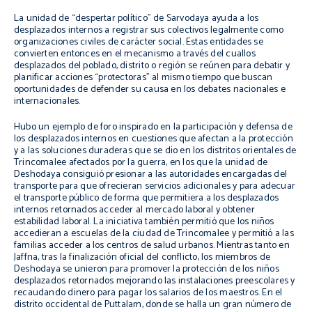
La unidad de “despertar político” de Sarvodaya ayuda a los
desplazados internos a registrar sus colectivos legalmente como
organizaciones civiles de carácter social. Estas entidades se
convierten entonces en el mecanismo a través del cuallos
desplazados del poblado, distrito o región se reúnen para debatir y
planificar acciones “protectoras” al mismo tiempo que buscan
oportunidades de defender su causa en los debates nacionales e
internacionales.
Hubo un ejemplo de foro inspirado en la participación y defensa de
los desplazados internos en cuestiones que afectan a la protección
y a las soluciones duraderas que se dio en los distritos orientales de
Trincomalee afectados por la guerra, en los que la unidad de
Deshodaya consiguió presionar a las autoridades encargadas del
transporte para que ofrecieran servicios adicionales y para adecuar
el transporte público de forma que permitiera a los desplazados
internos retornados acceder al mercado laboral y obtener
estabilidad laboral. La iniciativa también permitió que los niños
accedieran a escuelas de la ciudad de Trincomalee y permitió a las
familias acceder a los centros de salud urbanos. Mientras tanto en
Jaffna, tras la finalización oficial del conflicto, los miembros de
Deshodaya se unieron para promover la protección de los niños
desplazados retornados mejorando las instalaciones preescolares y
recaudando dinero para pagar los salarios de los maestros. En el
distrito occidental de Puttalam, donde se halla un gran número de