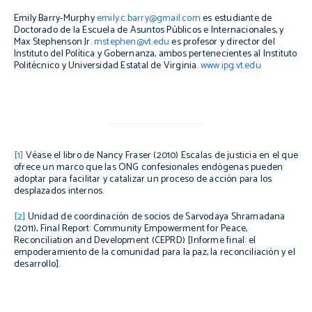
Emily Barry-Murphy
emily.c.barry@gmail.com
es estudiante de
Doctorado de la Escuela de Asuntos Públicos e Internacionales, y
Max Stephenson Jr.
mstephen@vt.edu
es profesor y director del
Instituto del Política y Gobernanza, ambos pertenecientes al Instituto
Politécnico y Universidad Estatal de Virginia.
www.ipg.vt.edu
[1]
Véase el libro de Nancy Fraser (2010)
Escalas de justicia
en el que
ofrece un marco que las ONG confesionales endógenas pueden
adoptar para facilitar y catalizar un proceso de acción para los
desplazados internos.
[2]
Unidad de coordinación de socios de Sarvodaya Shramadana
(2011),
Final Report: Community Empowerment for Peace,
Reconciliation and Development
(CEPRD) [Informe final: el
empoderamiento de la comunidad para la paz, la reconciliación y el
desarrollo].