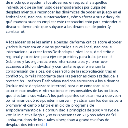
de modo que ayuden a los aldeanos, en especial a aquellos
individuos que se han visto desempoderados por culpa del
desplazamiento, a reconocer las dinámicas de poder en juego en el
ámbito local, nacional e internacional, cómo afecta a sus vidas y de
qué manera pueden emplear este reconocimiento para entender el
discurso dominante que subyace a las dinámicas de poder (y
cambiarlo).
A los aldeanos se les anima a pensar de forma crítica sobre el poder
y sobre la manera en que se promulga a nivel local, nacional e
internacional; a crear foros Deshodaya a nivel local, de distrito o
regional y colectivos para ejercer presión y para trabajar con el
Gobierno y las organizaciones internacionales; y a promover
acciones a título individual y comunitario que fomenten la
comprensión de la paz, del desarrollo, de la reconciliación tras el
conflicto y, lo más importante para las personas desplazadas, de la
protección. Los foros Deshodaya nacionales reúnen a los aldeanos
(incluidos los desplazados internos) para que conozcan a los
actores nacionales e internacionales responsables de las políticas
que afectan a sus vidas. A los participantes se les anima a que vean
por sí mismos dónde pueden intervenir y actuar con los demás para
promover el cambio. Entre el inicio del programa de
empoderamiento de la comunidad a principios de 2010 y mayo de
2011 la iniciativa llegó a 500.000 personas en 245 poblados de Sri
Lanka, muchos de los cuales albergaban a grandes cifras de
desplazados internos
[2]
.