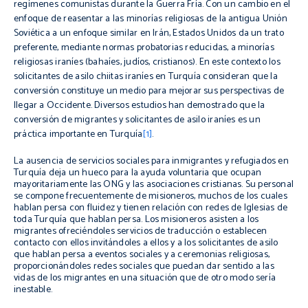
regímenes comunistas durante la Guerra Fría. Con un cambio en el
enfoque de
reasentar
a las minorías religiosas de la antigua Unión
Soviética a un enfoque similar en Irán, Estados Unidos da un trato
preferente, mediante normas probatorias reducidas, a minorías
religiosas
iraníes
(
bahaíes
, judíos, cristianos). En este contexto los
solicitantes de asilo
chiitas
iraníes
en Turquía consideran que la
conversión constituye un medio para mejorar sus perspectivas de
llegar a Occidente. Diversos estudios han demostrado que la
conversión de migrantes y solicitantes de asilo
iraníes
es un
práctica importante en Turquía
[1]
.
La ausencia de servicios sociales para inmigrantes y refugiados en
Turquía deja un hueco para la ayuda voluntaria que ocupan
mayoritariamente las ONG y las asociaciones cristianas. Su personal
se compone frecuentemente de misioneros, muchos de los cuales
hablan persa con fluidez y tienen relación con redes de Iglesias de
toda Turquía que hablan persa. Los misioneros asisten a los
migrantes ofreciéndoles servicios de traducción o establecen
contacto con ellos invitándoles a ellos y a los solicitantes de asilo
que hablan persa a eventos sociales y a ceremonias religiosas,
proporcionándoles redes sociales que puedan dar sentido a las
vidas de los migrantes en una situación que de otro modo sería
inestable.