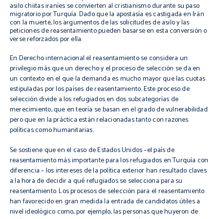
asilo chiitas iraníes se convierten al cristianismo durante su paso
migratorio por Turquía. Dado que la apostasía es castigada en Irán
con la muerte, los argumentos de las solicitudes de asilo y las
peticiones de reasentamiento pueden basarse en esta conversión o
verse reforzados por ella.
En Derecho internacional el
reasentamiento
se considera un
privilegio más que un derecho y el proceso de selección se da en
un contexto en el que la demanda es mucho mayor que las cuotas
estipuladas por los países de
reasentamiento
. Este proceso de
selección divide a los refugiados en dos
subcategorías
de
merecimiento, que en teoría se basan en el grado de vulnerabilidad
pero que en la práctica están relacionadas tanto con razones
políticas como humanitarias.
Se sostiene que en el caso de Estados Unidos –el país de
reasentamiento
más importante para los refugiados en Turquía con
diferencia – los intereses de la política exterior han resultado claves
a la hora de decidir a qué refugiados se selecciona para su
reasentamiento
. Los procesos de selección para el
reasentamiento
han favorecido en gran medida la entrada de candidatos útiles a
nivel ideológico como, por ejemplo, las personas que huyeron de