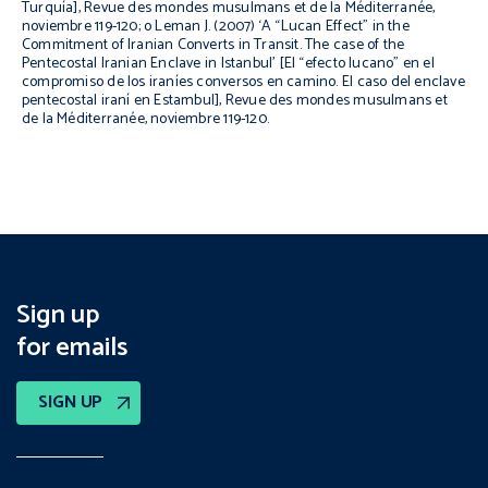
Turquía],
Revue des mondes musulmans et de la Méditerranée,
noviembre 119-120; o Leman J. (2007) ‘A “Lucan Effect” in the
Commitment of Iranian Converts in Transit. The case of the
Pentecostal Iranian Enclave in Istanbul’ [El “efecto lucano” en el
compromiso de los iraníes conversos en camino. El caso del enclave
pentecostal iraní en Estambul],
Revue des mondes musulmans et
de la Méditerranée,
noviembre 119-120.
Sign up
for emails
SIGN UP