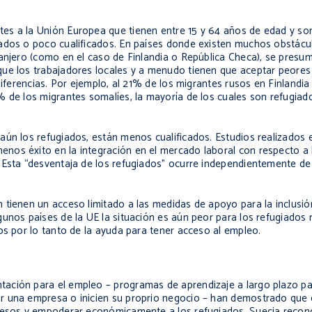
es a la Unión Europea que tienen entre 15 y 64 años de edad y son
ados o poco cualificados. En países donde existen muchos obstácul
ranjero (como en el caso de Finlandia o República Checa), se presu
que los trabajadores locales y a menudo tienen que aceptar peores
diferencias. Por ejemplo, al 21% de los migrantes rusos en Finlandi
% de los migrantes somalíes, la mayoría de los cuales son refugiad
aún los refugiados, están menos cualificados. Estudios realizados 
nos éxito en la integración en el mercado laboral con respecto a
 Esta “desventaja de los refugiados” ocurre independientemente de
 tienen un acceso limitado a las medidas de apoyo para la inclusi
unos países de la UE la situación es aún peor para los refugiados r
os por lo tanto de la ayuda para tener acceso al empleo.
ación para el empleo – programas de aprendizaje a largo plazo pa
r una empresa o inicien su proprio negocio – han demostrado que 
gresos y empoderar económicamente a los refugiados. Suecia reco