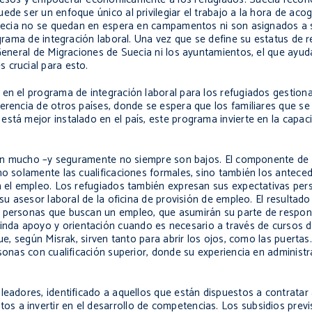
de ser un enfoque único al privilegiar el trabajo a la hora de acog
a Suecia no se quedan en espera en campamentos ni son asignados a
ograma de integración laboral. Una vez que se define su estatus de re
 General de Migraciones de Suecia ni los ayuntamientos, el que ayud
 crucial para esto.
en el programa de integración laboral para los refugiados gestiona
ferencia de otros países, donde se espera que los familiares que s
stá mejor instalado en el país, este programa invierte en la capac
arían mucho –y seguramente no siempre son bajos. El componente de 
no solamente las cualificaciones formales, sino también los anteced
on el empleo. Los refugiados también expresan sus expectativas pe
 su asesor laboral de la oficina de provisión de empleo. El resultad
o personas que buscan un empleo, que asumirán su parte de respons
nda apoyo y orientación cuando es necesario a través de cursos 
ue, según Misrak, sirven tanto para abrir los ojos, como las puertas
sonas con cualificación superior, donde su experiencia en administr
leadores, identificado a aquellos que están dispuestos a contratar 
 a invertir en el desarrollo de competencias. Los subsidios previ