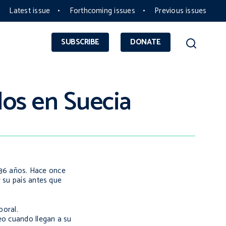
Latest issue
Forthcoming issues
Previous issues
SUBSCRIBE
DONATE
ados en Suecia
e 36 años. Hace once
r su país antes que
boral.
eo cuando llegan a su