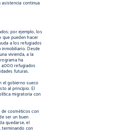
a asistencia continua
ados; por ejemplo, los
no que pueden hacer
yuda a los refugiados
 inmobiliario. Desde
na vivienda, a la
 programa ha
ra 4000 refugiados
idades futuras.
n el gobierno sueco
o al principio. El
lítica migratoria con
a de cosméticos con
de ser un buen
ida quedarse, el
, terminando con