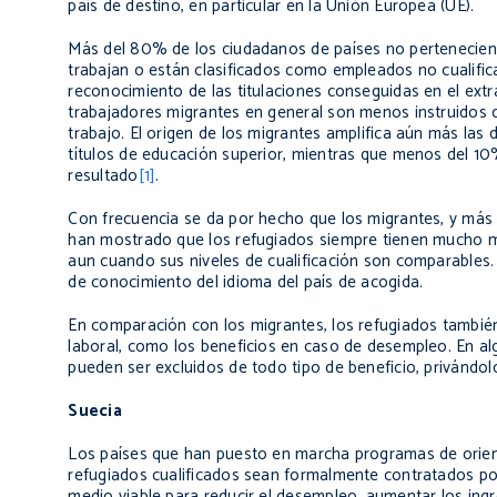
país de destino, en particular en la Unión Europea (UE).
Más del 80% de los ciudadanos de países no pertenecient
trabajan o están clasificados como empleados no cualific
reconocimiento de las titulaciones conseguidas en el ext
trabajadores migrantes en general son menos instruidos 
trabajo. El origen de los migrantes amplifica aún más las 
títulos de educación superior, mientras que menos del 10
resultado
[1]
.
Con frecuencia se da por hecho que los migrantes, y más 
han mostrado que los refugiados siempre tienen mucho me
aun cuando sus niveles de cualificación son comparables.
de conocimiento del idioma del país de acogida.
En comparación con los migrantes, los refugiados también
laboral, como los beneficios en caso de desempleo. En alg
pueden ser excluidos de todo tipo de beneficio, privándol
Suecia
Los países que han puesto en marcha programas de orient
refugiados cualificados sean formalmente contratados po
medio viable para reducir el desempleo, aumentar los in