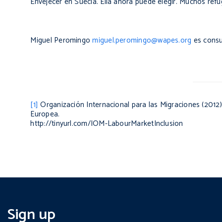
Envejecer en Suecia
. Ella ahora puede elegir. Muchos ref
Miguel Peromingo
miguel.peromingo@wapes.org
es consul
[1]
Organización Internacional para las Migraciones (2012
Europea.
http://tinyurl.com/IOM-LabourMarketInclusion
Sign up