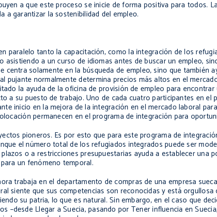
buyen a que este proceso se inicie de forma positiva para todos. L
 a garantizar la sostenibilidad del empleo.
 paralelo tanto la capacitación, como la integración de los refugi
po asistiendo a un curso de idiomas antes de buscar un empleo, si
e centra solamente en la búsqueda de empleo, sino que también a
al pujante normalmente determina precios más altos en el mercado
itado la ayuda de la oficina de provisión de empleo para encontrar u
cto a su puesto de trabajo. Uno de cada cuatro participantes en el
te inicio en la mejora de la integración en el mercado laboral pa
 colocación permanecen en el programa de integración para oportun
yectos pioneros. Es por esto que para este programa de integració
nque el número total de los refugiados integrados puede ser modest
plazos o a restricciones presupuestarias ayuda a establecer una po
a para un fenómeno temporal.
 Ahora trabaja en el departamento de compras de una empresa suec
ral siente que sus competencias son reconocidas y está orgullosa 
iendo su patria, lo que es natural. Sin embargo, en el caso que dec
los –desde
Llegar a Suecia
, pasando por
Tener influencia en Suecia