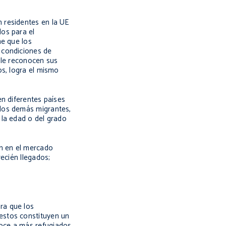
 residentes en la UE
os para el
me que los
 condiciones de
a le reconocen sus
os, logra el mismo
en diferentes países
 los demás migrantes,
 la edad o del grado
ón en el mercado
ecién llegados;
ra que los
estos constituyen un
noce a más refugiados