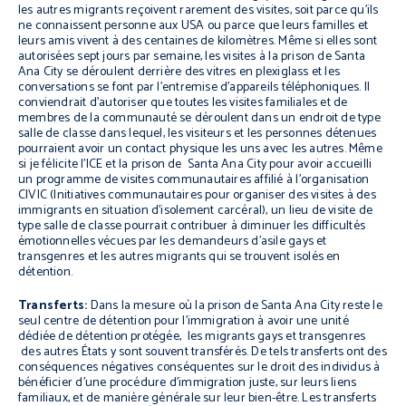
les autres migrants reçoivent rarement des visites, soit parce qu’ils
ne connaissent personne aux USA ou parce que leurs familles et
leurs amis vivent à des centaines de kilomètres. Même si elles sont
autorisées sept jours par semaine, les visites à la prison de Santa
Ana City se déroulent derrière des vitres en plexiglass et les
conversations se font par l’entremise d’appareils téléphoniques. Il
conviendrait d’autoriser que toutes les visites familiales et de
membres de la communauté se déroulent dans un endroit de type
salle de classe dans lequel, les visiteurs et les personnes détenues
pourraient avoir un contact physique les uns avec les autres. Même
si je félicite l’ICE et la prison de Santa Ana City pour avoir accueilli
un programme de visites communautaires affilié à l’organisation
CIVIC (
Initiatives communautaires pour organiser des visites à des
immigrants en situation d’isolement carcéral
), un lieu de visite de
type salle de classe pourrait contribuer à diminuer les difficultés
émotionnelles vécues par les demandeurs d’asile gays et
transgenres et les autres migrants qui se trouvent isolés en
détention.
Transferts:
Dans la mesure où la prison de Santa Ana City reste le
seul centre de détention pour l’immigration à avoir une unité
dédiée de détention protégée, les migrants gays et transgenres
des autres États y sont souvent transférés. De tels transferts ont des
conséquences négatives conséquentes sur le droit des individus à
bénéficier d’une procédure d’immigration juste, sur leurs liens
familiaux, et de manière générale sur leur bien-être. Les transferts