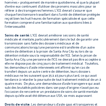
hommes » pratiquement de manière quotidienne, et que la plupart
d’entre eux continuent d’utiliser des pronoms masculins pour se
référer à des transgenres femmes. L’ICE devrait s’assurer que
chaque fonctionnaire travaillant dans l’unité de détention protégée
reçoit bien les huit heures de formation spécialisée et que cette
formation comprend une familiarisation aux questions liées à
l’intersexualité.
Soins de santé:
L’ICE devrait améliorer ses soins de santé
médicale et mentale, particulièrement dans le but de garantir une
transmission sans faille des dossiers médicaux et de
communications lorsqu’une personne est transférée d’un autre
centre de détention à la prison de Santa Ana City ou lors de sa
détention initiale sous la responsabilité de l’ICE. Selon la prison de
Santa Ana City, une personne de l’ICE ne devrait pas être acceptée si
elle ne dispose pas de cinq jours de traitement médical. Toutefois,
les demandeurs d’asile interviewés ont affirmé qu’en cas de
transfert depuis un autre centre de détention, leurs dossiers
médicaux ne les suivaient que 35 à 45 jours plus tard, ce qui avait
tendance à retarder la poursuite de tout traitement médical de un à
quatre mois. De plus, une demandeuse d’asile transgenre qui avait
subi des brutalités policières dans son pays d’origine n’avait pas eu
l’occasion de rencontrer un prestataire de soins de santé mentale
depuis qu’elle avait été détenue aux USA, six mois auparavant.
Droits de visite:
Les demandeurs d’asile gays et transgenres et