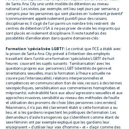
de Santa Ana City une unité modèle de détention au niveau
national. Les visites, par exemple, ont lieu sept jours par semaine, y
compris pour les personnes qui sont placées en ‘isolement préventif’
(communément appelé isolement punitif) pour des raisons
disciplinaires. Il s’agit de l’un parmi un nombre très restreint de
centres de détention USA à ne pas priver de visite les migrants qui
sont placés en isolement disciplinaire. Il reste toutefois des
possibilités d’amélioration dans quatre domaines-clés :
Formation ‘spécialisée LGBTI’:
Le contrat que l’ICE a établi avec
la prison de Santa Ana City prévoit à l’intention des employés
travaillant dans l’unité une formation ‘spécialisée LGBTI’ de huit
heures couvrant les sujets suivants : ‘familiarisation’ avec les
questions propres aux personnes LGBT (identités de genre et
orientations sexuelles, mais la formation à l’heure actuelle ne
couvre pas l’intersexualité), relations interpersonnelles et
compétences en communication (ton de voix, recours à des termes
sexospécifiques, sensibilisation aux commentaires homophobes et
méprisants), vulnérabilité face aux abus/agressions sexuelles et aux
approches invasives, sensibilité au niveau des méthodes de fouille
et utilisation des pronoms de choix [des personnes concernées].
Néanmoins, il n’a pas été clairement établi si cette formation a eu
lieu, et si les gardiens respectent les politiques de formation. Les
demandeurs d’asile transgenres qui s’identifient comme étant de
sexe féminin ont par exemple expliqué que les gardiens leur
enjoignaient « d’utiliser leur voix d’homme » et « d’agir comme des