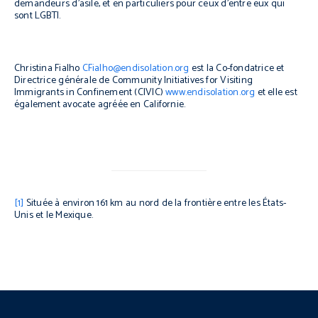
demandeurs d’asile, et en particuliers pour ceux d’entre eux qui
sont LGBTI.
Christina Fialho
CFialho@endisolation.org
est la Co-fondatrice et
Directrice générale de Community Initiatives for Visiting
Immigrants in Confinement (CIVIC)
www.endisolation.org
et elle est
également avocate agréée en Californie.
[1]
Située à environ 161 km au nord de la frontière entre les États-
Unis et le Mexique.