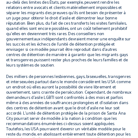
au-delà des limites des États, par exemple, peuvent rendre les
relations entre avocats et clients matériellement impossibles et
séparer les migrants des preuves qu’ils ont besoin de présenter à
un juge pour obtenir le droit d’asile et démontrer leur bonne
réputation. Bien plus, du fait de ces transferts les visites familiales,
quand elles sont encore possibles, ont un coût tellement prohibitif
qu’elles en deviennent très rares. Des conseillers non
gouvernementaux indépendants devraient mener une enquête sur
les succès et les échecs de l’unité de détention protégée et
envisager si ce modèle pourrait être reproduit dans d’autres
centres de détention de manière à garantir que les migrants gays
et transgenres puissent rester plus proches de leurs familles et de
leurs systèmes de soutien.
Des milliers de personnes lesbiennes, gays, bisexuelles, transgenres
et intersexuées partout dans le monde considèrent les USA comme
un endroit où elles auront la possibilité de vivre librement et
ouvertement, sans crainte de persécution. Cependant, de nombreux
demandeurs d’asile LGBTI sont confrontés à des mois et parfois
même à des années de souffrances prolongées et d’isolation dans
des centres de détention avant que le droit d’asile ne leur soit
accordé. L’unité de détention protégée de la prison de Santa Ana
City pourrait servir de modèle à la nation à condition que les
recommandations énumérées ci-dessus soient appliquées.
Toutefois, les USA pourraient devenir un véritable modèle pour le
reste du monde, en abolissant entièrement toute détention pour les