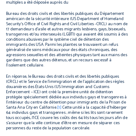
multiples a été déposée auprès du
Bureau des droits civils et des libertés publiques du Département
américain de la sécurité intérieure (US Department of Homeland
Security’s Office of Civil Rights and Civil Liberties -CRCL) au nom de
17 demandeurs d’asile et autres migrants lesbiens, gays, bisexuels,
transgenres et/ou intersexués (LGBTI) qui avaient été soumis à des
conditions abusives par le système civil de détention des
immigrants des USA. Parmi les plaintes se trouvaient un refus
généralisé de soins médicaux pour des états chroniques, des
agressions sexuelles et des atteintes physiques tant aux mains des
gardiens que des autres détenus, et un recours excessif à
l’isolement cellulaire.
En réponse, le Bureau des droits civils et des libertés publiques
(CRCL) et le Service de l'immigration et de l'application des règles
douanières des États-Unis (US Immigration and Customs
Enforcement – ICE) ont créé la première unité de détention
protégée spécialement dédiée aux individus gays et transgenres à
l’intérieur du centre de détention pour immigrants de la Prison de
Santa Ana City en Californie.
[1]
Cette unité a la capacité d’héberger
64 individus gays et transgenres ; même si les lits sont rarement
tous occupés, l’ICE couvre les coûts des 64 lits tous les jours afin de
s’assurer que la ville continue d’être en mesure de séparer ces
personnes du reste de la population carcérale.