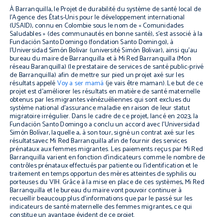
À Barranquilla, le Projet de durabilité du système de santé local de
l’Agence des États-Unis pour le développement international
(USAID), connu en Colombie sous le nom de « Comunidades
Saludables » (des communautés en bonne santé), s’est associé à la
Fundación Santo Domingo (fondation Santo Domingo), à
l’Universidad Simón Bolivar (université Simón Bolivar), ainsi qu’au
bureau du maire de Barranquilla et à Mi Red Barranquilla (Mon
réseau Baranquilla) (le prestataire de services de santé public-privé
de Barranquilla) afin de mettre sur pied un projet axé sur les
résultats appelé
Voy a ser mamá
(je vais être maman). Le but de ce
projet est d’améliorer les résultats en matière de santé maternelle
obtenus par les migrantes vénézuéliennes qui sont exclues du
système national d’assurance maladie en raison de leur statut
migratoire irrégulier. Dans le cadre de ce projet, lancé en 2023, la
Fundación Santo Domingo a conclu un accord avec l’Universidad
Simón Bolívar, laquelle a, à son tour, signé un contrat axé sur les
résultatsavec Mi Red Barranquilla afin de fournir des services
prénataux aux femmes migrantes. Les paiements reçus par Mi Red
Barranquilla varient en fonction d’indicateurs comme le nombre de
contrôles prénataux effectués par patiente ou l’identification et le
traitement en temps opportun des mères atteintes de syphilis ou
porteuses du VIH. Grâce à la mise en place de ces systèmes, Mi Red
Barranquilla et le bureau du maire vont pouvoir continuer à
recueillir beaucoup plus d’informations que par le passé sur les
indicateurs de santé maternelle des femmes migrantes, ce qui
constitue un avantage évident de ce projet.