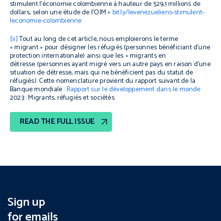
stimulent l’économie colombienne à hauteur de 529,1 millions de
dollars, selon une étude de l’OIM
»
bit.ly/levenezueliens-stimulent-
leconomie-colombienne
[ii]
Tout au long de cet article, nous emploierons le terme
« migrant » pour désigner les réfugiés (personnes bénéficiant d’une
protection internationale) ainsi que les « migrants en
détresse (personnes ayant migré vers un autre pays en raison d’une
situation de détresse, mais qui ne bénéficient pas du statut de
réfugiés). Cette nomenclature provient du rapport suivant de la
Banque mondiale :
Rapport sur le développement dans le monde
2023 : Migrants, réfugiés et sociétés
.
READ THE FULL ISSUE
Sign up
for emails