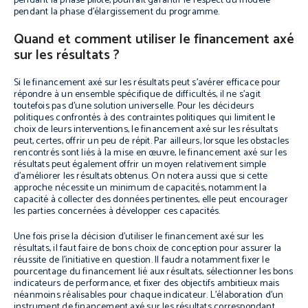
pendant la phase pilote, pourrait garantir le respect du modèle
pendant la phase d’élargissement du programme.
Quand et comment utiliser le financement axé
sur les résultats ?
Si le financement axé sur les résultats peut s’avérer efficace pour
répondre à un ensemble spécifique de difficultés, il ne s’agit
toutefois pas d’une solution universelle. Pour les décideurs
politiques confrontés à des contraintes politiques qui limitent le
choix de leurs interventions, le financement axé sur les résultats
peut, certes, offrir un peu de répit. Par ailleurs, lorsque les obstacles
rencontrés sont liés à la mise en œuvre, le financement axé sur les
résultats peut également offrir un moyen relativement simple
d’améliorer les résultats obtenus. On notera aussi que si cette
approche nécessite un minimum de capacités, notamment la
capacité à collecter des données pertinentes, elle peut encourager
les parties concernées à développer ces capacités.
Une fois prise la décision d’utiliser le financement axé sur les
résultats, il faut faire de bons choix de conception pour assurer la
réussite de l’initiative en question. Il faudra notamment fixer le
pourcentage du financement lié aux résultats, sélectionner les bons
indicateurs de performance, et fixer des objectifs ambitieux mais
néanmoins réalisables pour chaque indicateur. L’élaboration d’un
instrument de financement axé sur les résultats correspondant