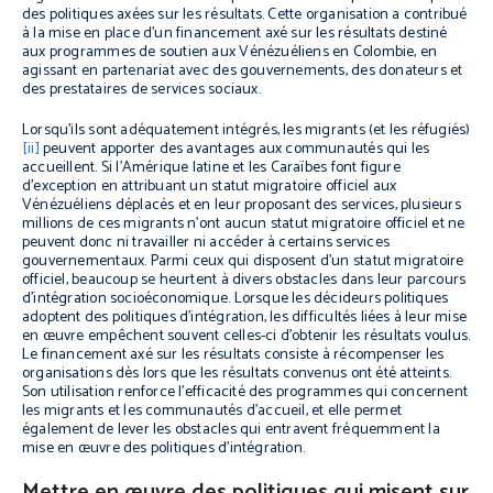
des politiques axées sur les résultats. Cette organisation a contribué
à la mise en place d’un financement axé sur les résultats destiné
aux programmes de soutien aux Vénézuéliens en Colombie, en
agissant en partenariat avec des gouvernements, des donateurs et
des prestataires de services sociaux.
Lorsqu’ils sont adéquatement intégrés, les migrants (et les réfugiés)
[ii]
peuvent apporter des avantages aux communautés qui les
accueillent. Si l’Amérique latine et les Caraïbes font figure
d’exception en attribuant un statut migratoire officiel aux
Vénézuéliens déplacés et en leur proposant des services, plusieurs
millions de ces migrants n’ont aucun statut migratoire officiel et ne
peuvent donc ni travailler ni accéder à certains services
gouvernementaux. Parmi ceux qui disposent d’un statut migratoire
officiel, beaucoup se heurtent à divers obstacles dans leur parcours
d’intégration socioéconomique. Lorsque les décideurs politiques
adoptent des politiques d’intégration, les difficultés liées à leur mise
en œuvre empêchent souvent celles-ci d’obtenir les résultats voulus.
Le financement axé sur les résultats consiste à récompenser les
organisations dès lors que les résultats convenus ont été atteints.
Son utilisation renforce l’efficacité des programmes qui concernent
les migrants et les communautés d’accueil, et elle permet
également de lever les obstacles qui entravent fréquemment la
mise en œuvre des politiques d’intégration.
Mettre en œuvre des politiques qui misent sur