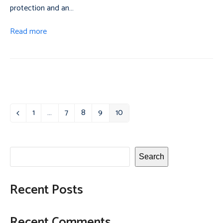
protection and an…
Read more
1
…
7
8
9
10
Previous
Page
Page
Page
Page
Page
Search
Recent Posts
Recent Comments