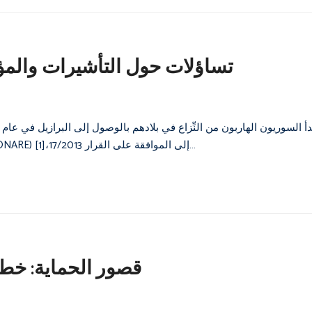
تساؤلات حول التأشيرات والمؤه
فصاعداً. وقد دفعت هذه الزيادة اللجنة الوطنية للاجئين في البرازيل (CONARE) إلى الموافقة على القرار 17/2013،[1]…
قصور الحماية: خطة 