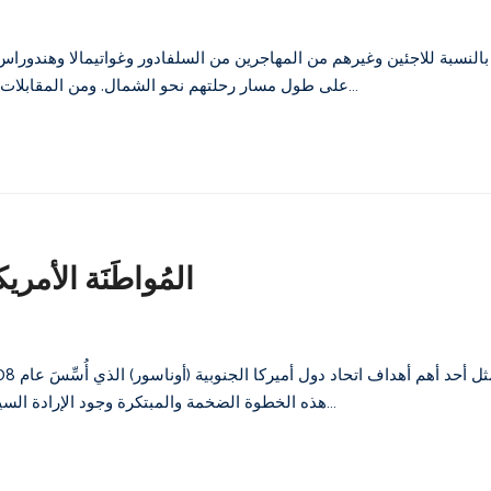
على طول مسار رحلتهم نحو الشمال. ومن المقابلات التي أُجرِيَت في مآوي المهاجرين في المكسيك في عام 2016، كان من…
المُواطَنَة الأمري
هذه الخطوة الضخمة والمبتكرة وجود الإرادة السياسة والروح الكامنة وراء عدد من المبادرات المهمة التي استُحْدِثَت في…