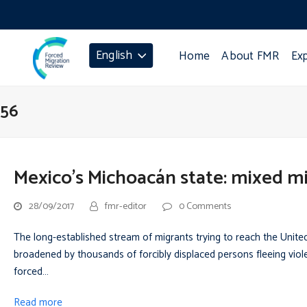
English
Home
About FMR
Ex
56
Mexico’s Michoacán state: mixed mi
28/09/2017
fmr-editor
0 Comments
The long-established stream of migrants trying to reach the Unite
broadened by thousands of forcibly displaced persons fleeing viole
forced…
Read more