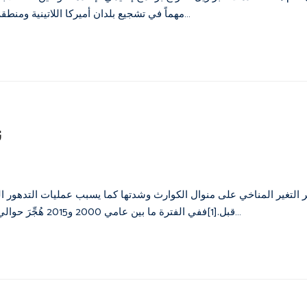
مهماً في تشجيع بلدان أميركا اللاتينية ومنطقة البحر الكاريبي على تقديم قدر أكبر من الحماية للاجئين؛ واستند إعلان…
ن
ر التغير المناخي على منوال الكوارث وشدتها كما يسبب عمليات التدهور 
قبل.[1]ففي الفترة ما بين عامي 2000 و2015 هُجِّرَ حوالي ثمانين مليون شخص أو أُخلُوا من منازلهم في سياق الكوارث الطبيعية…