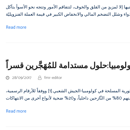
ا إلا لمزيدٍ من القلق والخوف، لتتفاقم الأمور وتتجه نحو الأسوأ بتآكل
Read more
لومبيا:حلول مستدامة للمُهَجَّرين قسراً
28/09/2017
fmr-editor
في أواخر عام 2016، وُقِّعَتْ أخيراً اتفاقية سلام بين الحكومة وبين القوى الثورية المسلحة في كولومبيا-الجيش الشعبي.[1] ووفقاً للأرقام الرسمية،
Read more