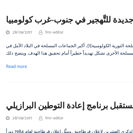
 جديدة للتَّهجير في جنوب-غرب كولومبيا
28/09/2017
fmr-editor
أجج التوقيع مؤخراً على اتفاق سلام بين حكومة كولومبيا، والقوات المسلحة الثورية الكولومبية[1]، أكبر الجماعات المسلحة في البلاد الأمل في
Read more
تقبل برنامج إعادة التوطين البرازيلي
28/09/2017
fmr-editor
في عام 2014، قدمت البرازيل اقتراح برنامج إقليمي لإعادة التوطين احتفالاً بالذكرى العشرين لإعلان قرطاجنة . ومثَّل إعلان قرطاجنة لعام 1984 دوراً