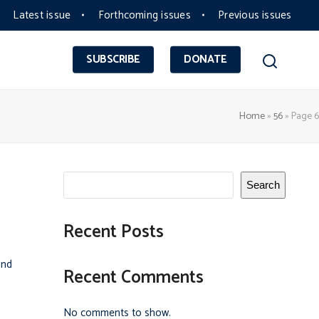
Latest issue
Forthcoming issues
Previous issues
SUBSCRIBE
DONATE
Home
»
56
»
Page 6
Search
Recent Posts
and
Recent Comments
No comments to show.