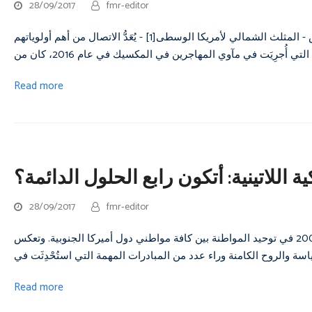
28/09/2017
fmr-editor
بالنسبة للاجئين وغيرهم من المهاجرين من السلفادور وغواتيمالا وهندوراس - المثلث الشمالي لأمريكا الوسطى[1] - يُعَدُّ الاتصال من أهم أولوياتهم
Read more
كية اللاتينية: أتكون رابع الحلول الدائمة؟
28/09/2017
fmr-editor
يتمثل أحد أهم أهداف اتحاد دول أميركا الجنوبية (أوناسور) الذي أُسِّسَ عام 2008 في توحيد المواطنة بين كافة مواطني دول أميركا الجنوبية. وتعكس
Read more