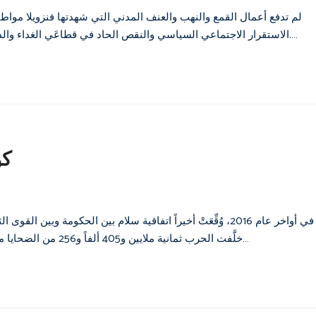
لم تدفع أعمال القمع والنهب والعنف المدني التي شهدتها فنزويلا مواطنيه
الاستقرار الاجتماعي السياسي والنقص الحاد في قطاعَي الغداء والدواء وشلل التضخم المالي والانخفاض الكبير في قيمة العملة الفنزويليّة.…
كو
خلَّفت الحرب ثمانية ملايين و405 ألفاً و256 من الضحايا منهم 80% من النَّازحين داخلياً، و20% ضحية لأنواع أخرى من الانتهاكات…