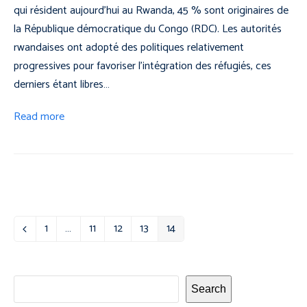
qui résident aujourd’hui au Rwanda, 45 % sont originaires de
la République démocratique du Congo (RDC). Les autorités
rwandaises ont adopté des politiques relativement
progressives pour favoriser l’intégration des réfugiés, ces
derniers étant libres…
Read more
1
…
11
12
13
14
Previous
Page
Page
Page
Page
Page
Search