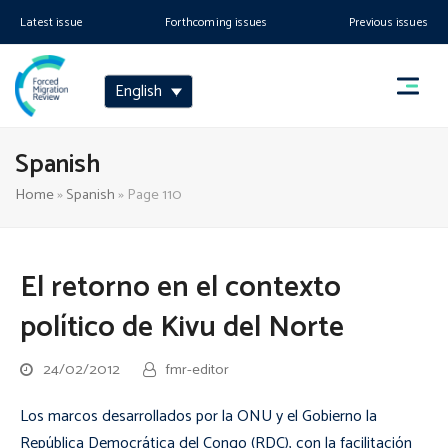
Latest issue
Forthcoming issues
Previous issues
English
Spanish
Home
»
Spanish
»
Page 110
El retorno en el contexto
político de Kivu del Norte
24/02/2012
fmr-editor
Los marcos desarrollados por la ONU y el Gobierno la
República Democrática del Congo (RDC), con la facilitación