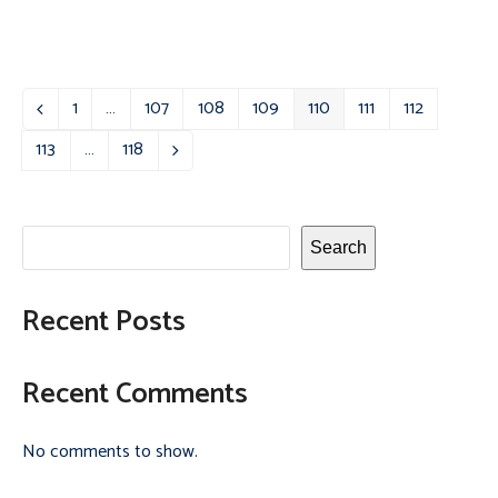
1
…
107
108
109
110
111
112
Previous
Page
Page
Page
Page
Page
Page
Page
113
…
118
Page
Page
Next
Search
Recent Posts
Recent Comments
No comments to show.