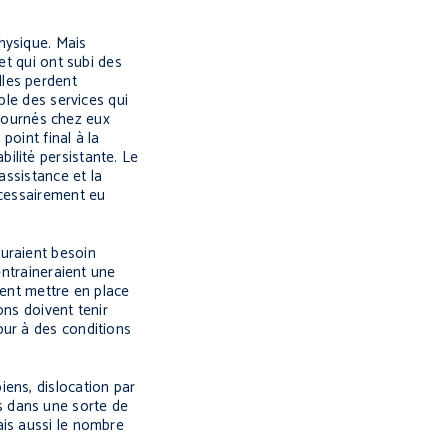
hysique. Mais
et qui ont subi des
lles perdent
ble des services qui
etournés chez eux
oint final à la
ilité persistante. Le
assistance et la
écessairement eu
auraient besoin
entraineraient une
vent mettre en place
ons doivent tenir
our à des conditions
ens, dislocation par
s dans une sorte de
ais aussi le nombre