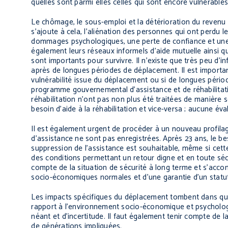
quelles sont parmi elles celles qui sont encore vulnérables
Le chômage, le sous-emploi et la détérioration du revenu
s’ajoute à cela, l’aliénation des personnes qui ont perdu 
dommages psychologiques, une perte de confiance et une 
également leurs réseaux informels d’aide mutuelle ainsi qu
sont importants pour survivre. Il n’existe que très peu d’i
après de longues périodes de déplacement. Il est importan
vulnérabilité issue du déplacement ou si de longues péri
programme gouvernemental d’assistance et de réhabilitation
réhabilitation n’ont pas non plus été traitées de manière
besoin d’aide à la réhabilitation et vice-versa ; aucune év
Il est également urgent de procéder à un nouveau profila
d’assistance ne sont pas enregistrées. Après 23 ans, le be
suppression de l’assistance est souhaitable, même si cett
des conditions permettant un retour digne et en toute sécur
compte de la situation de sécurité à long terme et s’acc
socio-économiques normales et d’une garantie d’un statut
Les impacts spécifiques du déplacement tombent dans quat
rapport à l’environnement socio-économique et psycholog
néant et d’incertitude. Il faut également tenir compte d
de générations impliquées.