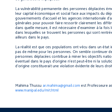
La vulnérabilité permanente des personnes déplacées émer
leur capital économique et social face aux impacts du dépl
gouvernements d’accueil et les agences internationale d’a
générales pour pouvoir faire ressortir clairement les diff
dans quelle mesure, il est nécessaire d’examiner à la fois 
dans lesquelles se trouvent les personnes qui sont rentrées
ailleurs dans le pays.
La réalité est que ces populations ont vécu dans un état i
pas de même pour les personnes. On semble continuer de c
personnes déplacées contribue à miner les objectifs nationa
éventuel dans le pays d’origine n’est peut-être ni la soluti
d’origine constituerait une violation évidente de leurs droi
Mahima Thussu
ar.mahima@gmail.com
est Professeure ass
www.manipal.edu/mit.html