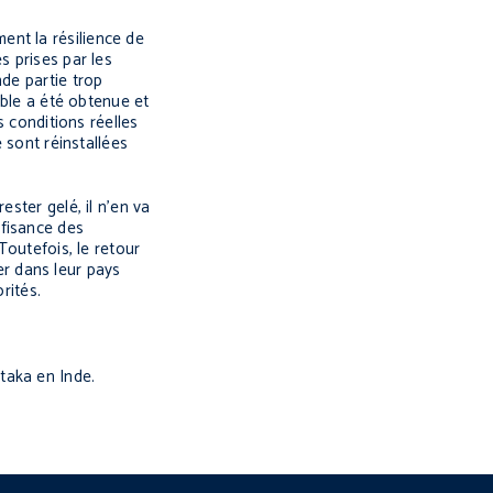
ent la résilience de
s prises par les
de partie trop
able a été obtenue et
s conditions réelles
 sont réinstallées
ster gelé, il n’en va
ffisance des
Toutefois, le retour
rer dans leur pays
rités.
ataka en Inde.