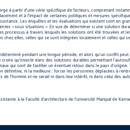
ge à partir d’une série spécifique de facteurs, comprenant notamm
acement et à l’impact de certaines politiques et mesures spécifique
ssistance. Les enquêtes et les évaluations qui existent sont en gran
érentes « sous situations ». En vue de déterminer si une solution dur
les processus à travers lesquels les solutions ont été trouvées et le
 chez elles, celles qui se sont intégrées localement et celles qui se
ndéterminé pendant une longue période, et alors qu’un conflit peut re
roire qu’investir dans des solutions durables permettant l’autosu
ux qui sont de faciliter un éventuel retour dans le pays d’origine. 
on définitive, ni la meilleure ; forcer les personnes déplacées à rent
ts de l’homme et ne serait ni dans leur intérêt, ni dans celui des auto
istante à la Faculté d’architecture de l’université Manipal de Karn