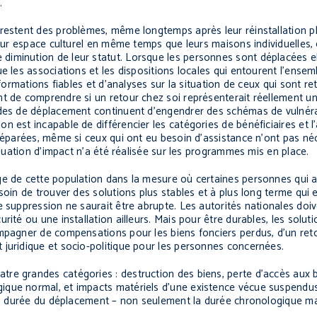
.
 restent des problèmes, même longtemps après leur réinstallation p
leur espace culturel en même temps que leurs maisons individuelles, 
diminution de leur statut. Lorsque les personnes sont déplacées e
e les associations et les dispositions locales qui entourent l’ensem
nformations fiables et d’analyses sur la situation de ceux qui sont r
t de comprendre si un retour chez soi représenterait réellement un p
odes de déplacement continuent d’engendrer des schémas de vulnérab
 est incapable de différencier les catégories de bénéficiaires et l’
 séparées, même si ceux qui ont eu besoin d’assistance n’ont pas n
aluation d’impact n’a été réalisée sur les programmes mis en place.
ge de cette population dans la mesure où certaines personnes qui 
soin de trouver des solutions plus stables et à plus long terme qui 
e suppression ne saurait être abrupte. Les autorités nationales doi
ité ou une installation ailleurs. Mais pour être durables, les soluti
ompagner de compensations pour les biens fonciers perdus, d’un ret
 juridique et socio-politique pour les personnes concernées.
re grandes catégories : destruction des biens, perte d’accès aux bi
ique normal, et impacts matériels d’une existence vécue suspendu
e la durée du déplacement – non seulement la durée chronologique m