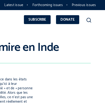
Latest issue
Forthcoming issues
Previous issues
SUBSCRIBE
DONATE
mire en Inde
ce dans les états
’ici à leur
ié » et de « personne
ité. Alors que les
les, ce n’est pas une
lent réellement et