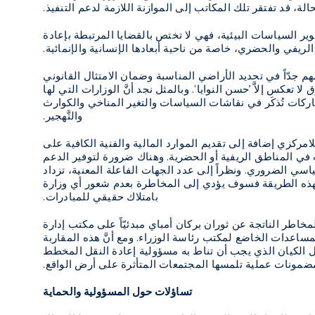
الة، قد تفتقر تلك المكاتب إلى الموازنة اللازمة لدعم التنفيذ.
طوير السياسات البيئية، فهي لا تختص بالقضايا المرتبطة بإعادة
لريفي والحضري، خاصة من ناحية أبعادها الإنسانية والإنمائية.
هم جدّاً في تحديد الأراضي المناسبة وضمان الامتثال القانوني
تعكس إلاَّ ’حسن النوايا‘. وبالمثل نجد أنَّ الوزارات التي لها
ركات تُذكَر في نقاشات السياسات والتغير المناخي والكوارث
والتَّهجير.
لامركزي إضافة إلى تقديم الموارد المالية والفنية الكافية على
في المناطق الريفية أو الحضرية. وهناك ضرورة لتوفير الدعم
سي الضروري. ونظراً إلى عدد الجهات الفاعلة المعنية، تزداد
ير بهذه الطريقة فسوف يؤدي إلى المخاطرة بعدم شعور أي وزارة
بامتلاك حقيقي للمبادرات.
اطر الناتجة عن ثوران بركان أمباي مبدئيّاً على مكتب إدارة
اعدات الخاضع لمكتب رئاسة الوزراء. ومع أنَّ هذه المقاربة
ل الكيان الذي يجب أن تناط به مسؤولية إعادة النقل المخطط
مضمونات عملية تلمسها المجتمعات المتأثرة على أرض الواقع.
تساؤلات حول المسؤولية والحماية