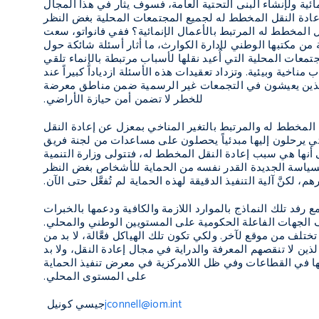
ئية ولإنشاء البنى التحتية العامة، فسوف يثار في هذا المجال
عادة النقل المخطط له لجميع المجتمعات المحلية بغض النظر
المخطط له المرتبط بالأعمال الإنمائية؟ ففي فانواتو، سعت
من مكتبها الوطني لإدارة الكوارث، ما أثار أسئلة شائكة حول
ات المحلية التي أُعيد نقلها لأسباب مرتبطة بالإنماء تلقي
اخية وبيئية. وتزداد تعقيدات هذه الأسئلة ازدياداً كبيراً عند
الذين يعيشون في التجمعات غير الرسمية ضمن مناطق معرضة
للخطر لا تضمن أمن حيازة الأراضي.
 المخطط له والمرتبط بالتغير المناخي بمعزل عن إعادة النقل
ي يرحلون إليها مبدئياً يحصلون على مساعدات من لجنة فريق
 أنها هي سبب إعادة النقل المخطط له، فتتولى وزارة التنمية
السياسة الجديدة القدر نفسه من الحماية للأشخاص بغض النظر
 لكنَّ آلية التنفيذ الدقيقة لهذه الحماية لم تُفعَّل حتى الآن.
رفد تلك النماذج بالموارد اللازمة والكافية ودعمها بالخبرات
ف الجهات الفاعلة الحكومية على المستويين الوطني والمحلي.
ختلف من موقع لآخر. ولكي تكون تلك الهياكل فعَّالة، لا بد من
لذين لا تنقصهم المعرفة والدراية في مجال إعادة النقل، ولا بد
ا في القطاعات وفي ظل اللامركزية في معرض تنفيذ الحماية
على المستوى المحلي.
jconnell@iom.int
جيسي كونيل