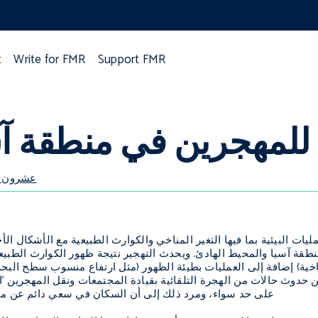
t
Write for FMR
Support FMR
 للمهجرين في منطقة آس
FMR 59 – 
مليات البيئية بما فيها التغير المناخي والكوارث الطبيعية مع الأشكال ا
ة آسيا والمحيط الهادئ. ويحدث التهجير نتيجة ظهور الكوارث الطبيعية ا
خية) إضافة إلى العمليات بطيئة الظهور (مثل ارتفاع منسوب سطح البحر). 
ن حدوث حالات من الهجرة التلقائية بقيادة المجتمعات ونقل المهجرين 
على حد سواء، ومرد ذلك إلى أن السكان في سعي دائم عن مناط