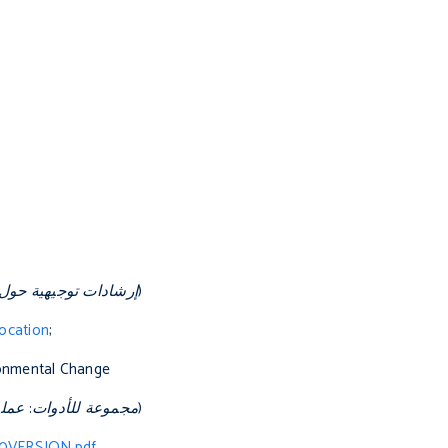
(
إرشادات توجيهية حول 
ocation
;
ronmental Change
(
مجموعة للأدوات: عملي
20VERSION.pdf