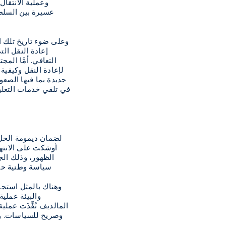
وعملية الانتقال
عسيرة بين السلطا
وعلى ضوء تاريخ تلك ال
إعادة النقل الت
التعافي. أمَّا الم
لإعادة النقل وكيفية
جديدة بما فيها الص
في تلقي خدمات التعليم
لضمان ديمومة الحل 
أوشكت على الانتهاء
الظهور، وذلك الجه
سياسة وطنية حول
وهناك بالمثل استجاب
والبيئة عملية
وصريح للسياسات. وفي