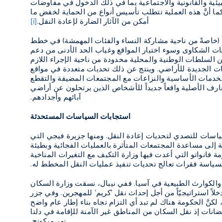
بيئية والقانونية والاجتماعية بما في ذلك الدخول في مفاوضات
ا أنَّ هذه العملية تتطلب تأسيس أنواع من الحماية لخفض ما
أمكن من الآثار الضارة لإعادة النقل.
[i]
اً (خاصةً من ناحية مشاركة النساء والفئات المهمشة) في خطط
ليات الشكاوى وسوء اختيار المواقع وغياب الحد الأدنى من دعم
 من السلطات الوطنية والمحلية محدودة من ناحية الإجراء اللازم
ات الجديدة للأراضي. وينتج عن ذلك تحديات متعددة في مواقع
دمات الأساسية والنزاعات مع المجتمعات المضيفة والتقطع
عارف الأصلية واقعاً جديداً للأشخاص الذين يرتحلون عن أراضي
آبائهم وأجدادهم.
استجابات السياسات المستحدثة
اسات للتصدي لتحديات إعادة النقل. ومنها جزيرة فيجي التي
لة إلى مساعدة المجتمعات المتأثرة بالعمليات الفجائية وبطيئة
 فانواتو التي أعدت فيها وزارة التكيف مع التغيرات المناخية
السياسة فقرات تعالج تحديات تنفيذ عمليات النقل المخطط له.
 والكوارث الطبيعية في آسيا. ففي نيبال، نسقت وزارة السكان
خلاً استراتيجيّاً من أجل إحداث نقل ’كريم‘ للمهجرين. وفي جزر
لمالديف نُفِّذَت عملية نقل للسكان ضمن مشروع الجزر الآمنة بعد حادثة تسونامي لعام 2004، لكنَّ الحكومة هناك لم تبد أي التزام تجاه بناء إطار عام واضح
ضانات إذ نقل السكان من المناطق غير الآمنة للإقامة في دلتا
نهر ميكونج.