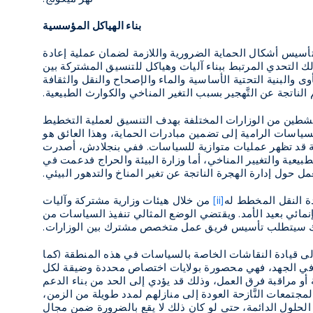
بناء الهياكل المؤسسية
عن تأسيس أشكال الحماية الضرورية واللازمة لضمان عملية إعادة
ك التحدي المرتبط ببناء آليات وهياكل للتنسيق المشتركة بين
والبنية التحتية الأساسية والماء والإصحاح والنقل والثقافة
الناتجة عن التَّهجير بسبب التغير المناخي والكوارث الطبيعية.
طين من الوزارات المختلفة بهدف التنسيق لعملية التخطيط
ياسات الرامية إلى تضمين مبادرات الحماية، وهذا العائق هو
لة قد تظهر عمليات متوازية للسياسات. ففي بنجلادش، أصدرت
الطبيعية والتغيير المناخي، أما وزارة البيئة والحراج فدعمت في
 حول إدارة الهجرة الناتجة عن تغير المناخ والتدهور البيئي.
دة النقل المخطط له
[ii]
من خلال هيئات وزارية مشتركة وآليات
مائي بعيد الأمد. ويقتضي الوضع المثالي تنفيذ السياسات من
 ذلك سيتطلب تأسيس فريق عمل متخصص مشترك بين الوزارات.
ة إلى قيادة النقاشات الخاصة بالسياسات في هذه المنطقة (كما
ريادة في الجهد، فهي محصورة بولايات اختصاص محددة وضيقة لكل
ية أو مراقبة فرق العمل، وذلك قد يؤدي إلى الحد من بناء الدعم
مجتمعات النَّازحة العودة إلى منازلهم لمدد طويلة من الزمن،
 الحلول الدائمة، حتى لو كان ذلك لا يقع بالضرورة ضمن مجال