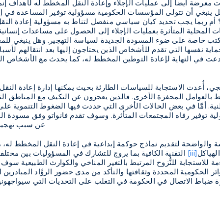
 معرضة أيضاً إلى عمليات الإجلاء وإعادة النقل المخطط له لأهداف إنما
ل ينبغي أن تتولى المؤسسات الحكومية مسؤولية توفير المساعدة في إ
م ربما يجب تحديد كيان سياسي منفصل لتناط به مسؤولية إعادة النقل 
 المحلية المتأثرة بعمليات الإجلاء إلى الحصول على مساعدات إنسانية 
ب خاصة على ضوء المسودة الجديدة لسياسة التهجير. وهل ينبغي للمجتمع
ية نفسها التي تقدم للأشخاص الذين يحتاجون إليها بعد انتقالهم لأسباب من
 دعت في النهاية لإعادة التوطين المخطط له، كما يحدث مع الأشخاص 
ي، أُعدت الاستجابة للسياسات الطارئة بحيث يمكنها إدارة إعادة النقل
 بالعوامل المحفزة الأخرى. فالذين يعجزون عن التكيف مع المناطق الت
ية. أمَّا في بعض الحالات الأخرى التي حددت فيها الضغوط التنموية على
ولية توفير رفاه المجتمعات المتأثرة. وسوف تقدم فانواتو وفق مسودة 
عن سبب تهجيرهم،
 والواضحة لتقديم نماذج حوكمة إبداعية في إعادة النقل المخطط له، مع 
لهياكل
[iii]
التقنية الكافية بما يروج للتشارك في المسؤوليات بين مختل
ة للاستجابة للنُّزوح المرتبط بالتغير المناخي والكوارث الطبيعية سوف ت
ائر الحكومية المحددة وثقافتها والتأكد من مدى حضور الروَّاد المبادرين ا
ة ضباط الاتصال في الحكومة في التغلب على التحديات التي سيواجهونه