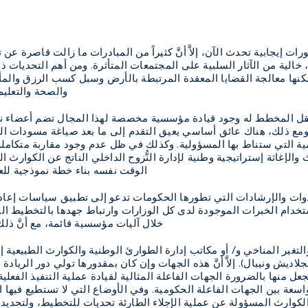
رات إيجابية تحدث الآن، إلاَّ أنَّ كثيراً من المبادرات ما زالت قاصرة 
الية من الآثار السلبية على المجتمعات المتأثرة. ومن أهم التحديات ذل
نها معالجة القضايا المعقدة المرتبطة بالأرض وسبل كسب الرزق والمأوى 
والصحة والتعليم 
نقل المخطط له وجود قيادة مؤسسية مخصصة لهذا المجال تضم أعضاء نش
مع ذلك، هناك عائق أساسي يعيق التقدم إلى ما بعد صياغة مسودات الس
مية التي ستناط بها المسؤولية. وكذلك في ظل عدم وجود مقاربة متكام
 والإغاثة إستراتيجية وطنية لإدارة النُّزوح الداخلي الناتج عن الكوارث 
الوقت نفسه بناء خطة نموذجية للعمل
لأدوات والإرشادات التي تطورها الحكومات تدعو إلى تطبيق سياسات إعا
دام الخبرات الموجودة لدى كل الوزارات وارتباط جهدها بالتخطيط الإن
خلال آليات مؤسسية قائمة، مع أنَّ
والتغير المناخي و/ أو مكاتب إدارة الطوارئ الوطنية والكوارث الطبيعي
نجلاديش ونيبال). إلاَّ أنَّ هذه الجهات وإن كان بمقدورها تولي دور ال
جعل منها بالضرورة الجهات الفاعلة المثالية لقيادة عملية التنفيذ الفعل
اسعة بين الجهات الفاعلة الحكومية. وفي الأوضاع التي لا تستطيع فيها ال
الكوارث المسؤولة عن عملية الإجلاء الطارئة تحديات للتخطيط، ولتحديد