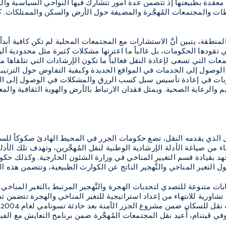
 معقدة بطبيعتها إذ تتضمن عدة أمور تتشارك فيها النواحي السياسية وال
ت والمجتمعات المُهجَّرة والمضيفة حول الأرض والسكن والممتلكات. كم
منطقة، يتبين أنَّ الاستشارات مع المجتمعات المحلية لم تكن كافية أبد
ي تقودها الحكومات، بل غالباً ما اعترتها مشكلات كثيرة مثل محدودية آ
جتمعات التي تسعى لإعادة النقل فغالباً ما تكون الإرشادات التي تتلقاها
 الوصول إلى الخدمات في المواقع الجديدة وكيفية التفاوض حول الترتيب
عوبات في إعادة تأسيس سبل كسب الرزق والمشكلات في الوصول إلى الخ
 والرعاية الصحية. ويمثل فقدان الارتباط بالأرض والهوية الثقافية والم
الذي يقدمه النقل، تضع حكومات الجزر في المحيط الهادئ صكوكاً للسي
 من صياغة الأدلة الإرشادية الوطنية لنقل المُهجَّرين، وتهدف تلك الأد
د بقيادة قسم التغيير المناخي في وزارة الشئون الخارجية. وكذلك حكومة
 التغير المناخي والتَّهجير الناتج عن الكوارث الطبيعية، وتتضمن هذه 
ات متنوعة للتصدي لتحديات الهجرة والتَّهجير المرتبط بالتغير المناخي
 تشاورية للانتهاء من إعداد استراتيجية للتغير المناخي والهجرة تتضمن تد
ا
 ڨيتنام، أُعيد نقل المجتمعات المُهجَّرة ضمن برنامج التعايش مع الفي