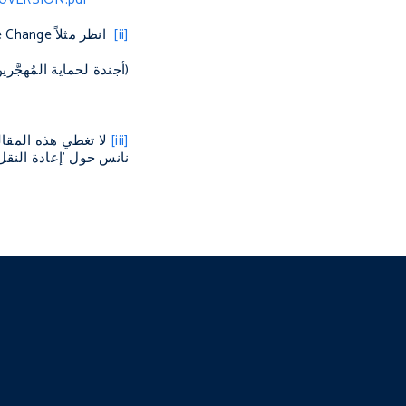
[ii]
انظر مثلاً
te Change
(أجندة لحماية المُهجَّر
[iii]
لا تغطي هذه المقال
نانس حول ’إعادة النقل