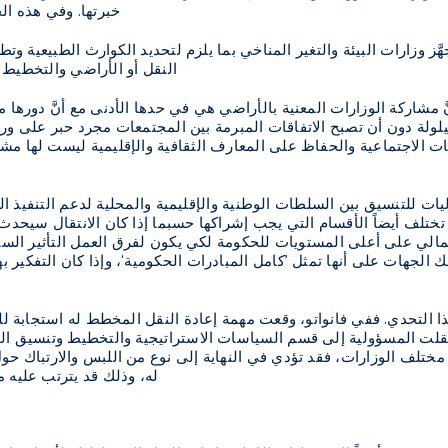
خبرتها. وفي هذه الح
هَّز وزارات البيئة والتغير المناخي بما يلزم لتحديد الكوارث الطبيعية وت
النقل أو الأراضي والتخطيط ا
َّ مشاركة الوزارات المعنية بالأراضي هي في حدها الأدنى مع أنَّ دورها م
لولة دون أن تصبح الاتفاقات المبرمة بين المجتمعات مجرد حبر على ورق لا 
ت الاجتماعية والحفاظ على المعارف الثقافية والإقليمية ليست لها مشا
ليات للتنسيق بين السلطات الوطنية والإقليمية والمحلية لدعم التنفيذ ال
ختلف أيضاً الأقسام التي يجب إشراكها حسبما إذا كان الانتقال سيحدث 
مالي على أعلى المستويات للحكومة لكي يكون لفرق العمل التأثير السيا
تلك الجهات على أنها تمثل ’كامل المبادرات الحكومية‘، وإذا كان التفك
التحدي. ففي فانواتو، وقعت مهمة إعادة النقل المخطط له استجابة للمخ
نقلت المسؤولية إلى قسم السياسات الاستراتيجية والتخطيط وتنسيق المس
ختلف الوزارات، فقد تؤدي في النهاية إلى نوع من اللبس والارتباك حو
له، وذلك قد يترتب عليه 