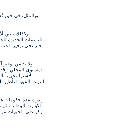
وبالمثل، في حين تُج
وكذلك يتبين أن
للترتيبات الجديدة للحي
خبرة في توفير الخدما
ولا بد من توفير آ
المستوى المحلي. وقد ت
الاستراتيجي، وال
النزعة القوية لتأطير 
وتدرك عدة حكومات هذا 
الكوارث الوطنية، ثم 
تركز على الخبرات من م