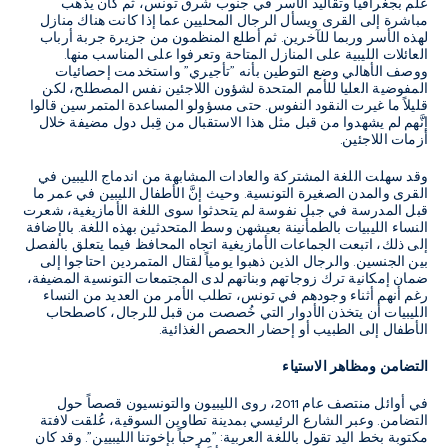
علم بجغرافيا وتقاليد الأسر في جنوب شرق تونس، ثم كان يذهب
مباشرة إلى القرى ويسأل الرجال المحليين عما إذا كانت هناك منازل
لهذه الأسر وربما للآخرين. ثم أطلع المنظمون من جزيرة جربة أرباب
العائلات الليبية على المنازل المتاحة وتعرفوا على المناسب منها.
ووصف الأهالي وضع التوطين بأنه "تأجيري" واستخدمت إحصائيات
المفوضية العليا للأمم المتحدة لشؤون اللاجئين نفس المصطلح، لكن
قليلاً ما غيرت النقود النفوس. حتى مسؤولو المساعدة المتمرسين قالوا
إنَّهم لم يشهدوا من قبل مثل هذا الاستقبال من قِبل دول مضيفة خلال
أزمات اللاجئين.
وقد سهلت اللغة المشتركة والعادات المشابهة من اندماج الليبين في
القرى والمدن الصغيرة التونسية. وحيث إنَّ الأطفال الليبين في عمر ما
قبل المدرسة في جبل نفوسة لم يتحدثوا سوى اللغة الأمازيغية، شعرت
النساء الليبيات بالطمأنينة بعيشهن وسط المتحدثين بهذه اللغة. بالإضافة
إلى ذلك، اتبعت الجماعات الأمازيغية اتجاه المحافظ فيما يتعلق بالفصل
بين الجنسين. والرجال الذين ذهبوا يومياً لقتال المتمردين احتاجوا إلى
ضمان إمكانية ترك زوجاتهم وبناتهم لدى المجتمعات التونسية المضيفة،
رغم أنهم أثناء وجودهم في تونس، تطلب الأمر من العديد من النساء
الليبيات أن يتخذن الأدوار التي خُصصت من قبل للرجال، كاصطحاب
الأطفال إلى الطبيب أو إحضار الحصص الغذائية.
التضامن ومظاهر الاستياء
في أوائل منتصف عام 2011، روى الليبيون والتونسيون قصصاً حول
التضامن. وعبر الشارع الرئيسي بمدينة تطاوين
السوقية، عُلقت لافتة
مكتوبة بخط اليد تقول باللغة العربية: "مرحباً بإخوتنا الليبيين". وقد كان