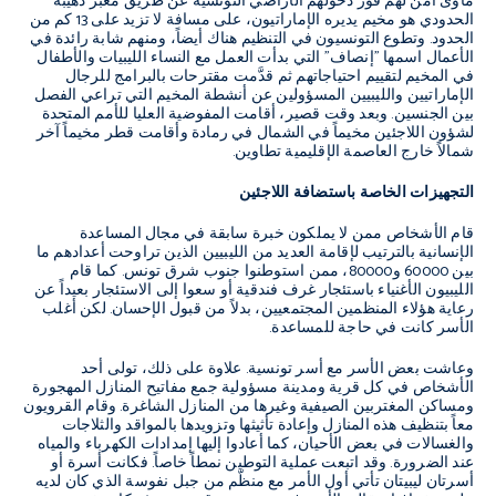
مأوى آمن لهم فور دخولهم الأراضي التونسية عن طريق معبر دهيبة
الحدودي هو مخيم يديره الإماراتيون، على مسافة لا تزيد على 13 كم من
الحدود. وتطوع التونسيون في التنظيم هناك أيضاً، ومنهم شابة رائدة في
الأعمال اسمها "إنصاف" التي بدأت العمل مع النساء الليبيات والأطفال
في المخيم لتقييم احتياجاتهم ثم قدَّمت مقترحات بالبرامج للرجال
الإماراتيين والليبيين المسؤولين عن أنشطة المخيم التي تراعي الفصل
بين الجنسين. وبعد وقت قصير، أقامت المفوضية العليا للأمم المتحدة
لشؤون اللاجئين مخيماً في الشمال في رمادة وأقامت قطر مخيماً آخر
شمالاً خارج العاصمة الإقليمية تطاوين
.
التجهيزات الخاصة باستضافة اللاجئين
قام الأشخاص ممن لا يملكون خبرة سابقة في مجال المساعدة
الإنسانية بالترتيب لإقامة العديد من الليبيين الذين تراوحت أعدادهم ما
بين 60000 و80000، ممن استوطنوا جنوب شرق تونس. كما قام
الليبيون الأغنياء باستئجار غرف فندقية أو سعوا إلى الاستئجار بعيداً عن
رعاية هؤلاء المنظمين المجتمعيين، بدلاً من قبول الإحسان. لكن أغلب
الأسر كانت في حاجة للمساعدة.
وعاشت بعض الأسر مع أسر تونسية. علاوة على ذلك، تولى أحد
الأشخاص في كل قرية ومدينة مسؤولية جمع مفاتيح المنازل المهجورة
ومساكن المغتربين الصيفية وغيرها من المنازل الشاغرة. وقام القرويون
معاً بتنظيف هذه المنازل وإعادة تأثيثها وتزويدها بالمواقد والثلاجات
والغسالات في بعض الأحيان، كما أعادوا إليها إمدادات الكهرباء والمياه
عند الضرورة. وقد اتبعت عملية التوطين نمطاً خاصاً. فكانت أسرة أو
أسرتان ليبيتان تأتي أول الأمر مع منظّم من جبل نفوسة الذي كان لديه