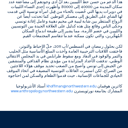
هذا الدعم من حسن حظ الليبيين بعد أنَّ أدى وجودهم إلى مضاعفة عدد
سكان المدينة من 40000 إلى 80000. وأظهرت إحدى النساء الليبيات
في دويرات
يديها التي خُضبت بالحناء من قِبل امرأة تونسية التي قدمت
لها الشاي على الطريق إلى معسكر التوطين. كما تحدثت أيضاً عن
الزواج المنتظر بين شابة ليبية في مخيم دهيبة وعامل إغاثة تونسي.
وحكى الناس وقائع مثل هذه كدليل على العلاقة الجيدة بين التونسيين
والليبين في خضم الأزمة، مما يشير إلى طبيعة اندماج السكان
المُهجَّرين، والتي تكون ممكنة عندما تتقاسم المجتمعات القيم.
لكن بحلول رمضان في أغسطس/آب 2011، حلّ الإحباط والتوتر،
فاختفت اللافتات الترحيبية العامة وأخذت السلع الأساسية مثل الحليب
والتمر والوقود في النفاذ. ومع سقوط طرابلس في يد المجلس الانتقالي
الوطني، تدفقت الأعداد المتزايدة من مؤيدي نظام القذافي والمنشقين
عن الجيش إلى تونس. وأصبح من الصعب تحديد موقف هؤلاء اللاجئين
من الصراع، لكن استمرت العائلات التونسية المضيفة في اتخاذ الموقف
الحيادي للجماعات الإنسانية، حيث قدموا الطعام والسكن لمن احتاجوه.
كاثرين هوفمان
khoffman@northwestern.edu
أستاذ الأنثربولوجيا
المشارك بجامعة نورثويسترن
www.anthropology.northwestern.edu