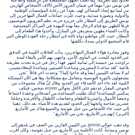
لحدود ليبيا الغربية، كما لعبت الجهود المجتمعية غير الرسمية والفاعلة
في تونس دوراً مهماً في ضمان المرور الآمن لآلاف الأشخاص الهاربين
من ليبيا مع إيجاد المساكن لهم، بعيداً عن رعاية المؤسسات الوطنية
والدولية. وبصورة مبدئية، وحيث عبَّرت جماعات العمال المهاجرين إلى
تونس الطريق إلى المطار على جزيرة جربة، نظم القرويون التونسيون
فرقاً للطهي مع قيام الرجال معاً بهذه المهمة في المراكز المجتمعية
وكانت النساء يطهين بمفردهن في المنازل، وأخذوا هذا الطعام إلى
المطار، حيث كان مواطنو دولة ثالثة في انتظار رحلة العودة للوطن التي
قام المجتمع الدولي بسداد تكلفتها.
وفور مغادرة هؤلاء العمال المهاجرين، بدأت العائلات الليبية في التدفق
عبر الحدود للبحث عن المأوى الآمن، وانتهى بهم الأمر بالبقاء لمدة
تراوحت من خمسة إلى ثمانية أشهر. فهذا رجل في جربة تحدث بطريقة
بلاغية: "لقد ساعدنا المصريين وساعدنا الصينيين وساعدنا البنغلاديشيين،
لم لا نساعد الليبيين أيضاً وقد جاءوا إلينا؟" وتحدث آخر قائلاً: "نحن
مشغولون بالثورة التونسية. ونتعامل مع مشكلاتنا، وها هي الآن المشكلة
الليبية. لقد جاء أحد الأصدقاء عبر الحدود وقال إنَّ هناك مجموعات من
الجوعى المقدّر عددهم على الأقل بحوالي 40000 شخص، فيكف
يمكنني المساعدة؟ لذلك طلبت المساعدة من أصدقائي وعقدنا اجتماعاً
وجمعنا الأموال واشترينا الطعام وحفاضات الأطفال والأفرشة وحمّلنا
عشرين شاحنة واتجهنا إلى الحدود لتقديم هذه الأشياء. بعد ذلك، ذهبنا
إلى حيث جاء الأشخاص من جبل نفوسة. والجميع هناك من الأمازيغ
[البربر]. إنهم من الأمازيغ، نحن من الأمازيغ."
وقد ذهب حوالي 321000 من الليبين الفارين من العنف في بلدهم إلى
تونس. ومبدئياً، كانت الأغلبية من الأمازيغ من جبل نفوسة، وكان أقرب