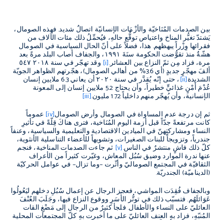
بين الصدمات المُنَاخيّة والأزْمَات الإنسانيّة اتصالٌ شديد
.
فهذه الصومال،
يَشتدّ تغيُّر المناخ واعتياص توقُّع حالهِ، فيُحمِّلُ ذلك مئات الآلاف من
فقرائها وِزْراً يبهظهم
.
هذا، فضلاً على أنّ الحال السياسية في الصومال
هشّةٌ منذ تقوُّضت الحكومة سنَةَ ١٩٩١، والجفاف أصاب البلد مرةً بعد
مرة، فزاد مِن ثمّ النزاع بين العشائر
.
[i]
وقد تهجّر في سنة ٢٠١٨
٥٤٧
ألفَ مهجّرٍ جديدٍ
(
أي
3.6%
من أهالي الصومال
)
، هجّرتهم الظواهر الجويّة
الشديدة
[ii]
، حتى إنّه يُقدَّر في سنة ٢٠٢٠
أن يعاني
6.3
ملايين إنسان
عُدْمَ أَمْنٍ غذائيٍّ خطيراً، وأن يحتاج
5.2
ملايين إنسان إلى المعونة
الإنسانية، وأن يُهجّر منهم داخلياً
1.72
مليون
.
[iii]
ثم إن درجة عدم المساواة في الصومال وأرض الصومال
[iv]
عموماً
كانت مرتفعةً جدّاً قبل أزمة اليوم المُنَاخية، فترى هناكَ قِلّةً في تأثيرِ
النساء ومشاركتِهنّ في الميادين الاقتصادية والتعليمية والسياسية، وعنفاً
جندرياً، وتزويجاً للبنات الصغيرات، وتشويهاً للأعضاء التناسلية الأنثوية،
كلّ ذلك فاشٍ منتشرٌ في الناس
.
[v]
ثم جاءت الصدمات المناخية، فنجم
عنها ندرة الموارد وضيق سُبُل المعاش، وغيّرت كثيراً من الأعراف
الثقافيّة في المجتمع الصوماليّ وأثّرت
–
وما تزال
–
في عوامل الحركيّة
(
الديناميّة
)
الجندريّة
.
وبالجفاف فُقِدَت المواشي، فعجز الرجال عن إعمال سُبُلِ دخلهم ليَعُولُوا
عَوَائلَهُم
.
فتسبّب ذلك في توتُّر الأُسَرِ ووقوع النزاع فيها، وجَلَبَ العُنْفَ
العائليّ على النساء والأطفال
.
فلجأ كثيرٌ من الرجال إلى مَضْغِ القات
المُنبّهِ، فزاد بهِ العنف العائليّ على ما أخبرت بهِ كلّ المجتمعات المحلية