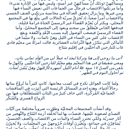
ومساكنهنّ
(
وذلك أنّ مساكنهنّ غير أمينةٍ، وليس فيها من الإنارة شيء
).
وأما مرتكبوا الاغتصاب فرجالٌ من الجماعات التي تعيش النساء فيها
ومن غيرها
.
وما يزال تحقيق العدالة في محاسبة مرتكبي العنف الجنسي
والاغتصاب أمراً صعباً، إذ تُخرَقُ سريّة الحالات التي يبلّغ بها في المجتمع
المحلي، ويكثر أن يُغرِّمَ القَضاءُ غير الرسميِّ الجناةَ غرامةً قليلة،
فيدفعها الجاني فيُطلَقُ من سجنهِ ويعود إلى المجتمع المحليّ، وأما
القضاء الرسميّ فيصعب الوصول إليه بسبب البُعْدِ والنّفقة
.
ويقع
الاغتصاب على كثيرٍ من النساء في الليل وهنّ نائمات، ولا سيّما في
الأماكن التي تتكرّر فيها النِّزاعات العشائرية
.
قالت امراةٌ من مخيّم فادي
غاب
للنازحين الداخليّين في إقليم سَنَاج
:
“
أتى بنا زوجي إلى هنا وتركنا ليجد له عملاً
.
لي من الوَلَد ثماني بناتٍ،
ومعي شقيقتاي في هذا المخيّم وهو مخيّمٌ للنازحين الداخليّين
.
وكلهنّ ما
بلغن من السنّ ١٧
سنة
.
فلا أنام الليل
.
أسهره لأرْقَبَهنّ وهنّ يَنَمْنَ آمنات
.
ثم أحاول النوم في الظُّهر
.”
ولما كانت العوائل تكدح في كسب معاشها، كانت كثيراً ما تُزوِّجُ ببناتها
رجالاً أغنياء، وهذه إحدى المسائل الرئيسة التي أُثِيرَت في المناقشات
الجماعيّة المُركَّزة، التي خاف كثيرٌ من البَنَاتِ المُستَطْلَعَاتِ فيها من
.
الزواج القسري والمُبَكِّر
وقد أنشأت المجتمعات المحليّة وطوّرت ضروباً مختلفةً من آليّات
التصدّي لصعوبة عَيْشِها، فتصدّت بها لما تُخلّفه أزمة المُنَاخ والتَّهجير من
آثار جندريّة
.
ولكي تحترز النساء والبنات من الاغتصاب والعنف الجنسيّ،
يُسَافِرْنَ في جماعةٍ، ويُغيِّرنَ أوقاتَ خُرُوجهنّ من المخيّمات، ولا يُخبِرْنَ
من الرجال أحداً بما يَقصدْنَ من أماكنَ خِيفةَ أن يُتعقَّبن ويُتعرَّضَ لهنّ