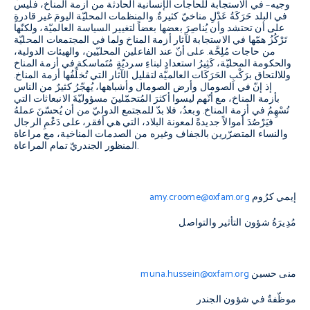
وجيه
–
في الاستجابة للحاجات الإنسانية الحادثة من أزمة المناخ، فليس
في البلد حَرَكَةُ عَدْلِ مناخيّ كثيرةٌ
.
والمنظمات المحليّة اليومَ غير قادرةٍ
على أن تحتشد وأن يُناصِرَ بعضها بعضاً لتغيير السياسة العالميّة، ولكنّها
تَرْكُزُ همّها في الاستجابة لآثار أزمة المناخ ولما في المجتمعات المحليّة
من حاجات مُلِحَّة
.
على أنّ عند الفاعلين المحليّين، والهيئات الدولية،
والحكومة المحليّة، كَثِيرُ استعدادٍ لبناءِ سرديّةٍ مُتَماسكة في أزمة المناخ
وللالتحاق برَكْبِ الحَرَكَات العالميّة لتقليل الآثار التي تُخلِّفُها أزمة المناخ
.
إذ إنّ في الصومال وأرض الصومال وأشباهها، يُهجّرُ كثيرٌ من الناس
بأزمة المناخ، مع أنّهم ليسوا أكثرَ المُتحمّلينَ مسؤوليّةَ الانبعاثات التي
تُسْهِمُ في أزمة المناخ
.
وبعدُ، فلا بدّ للمجتمع الدوليّ من أن يُحسّنَ عملهُ
فيَرْصُدَ أموالاً جديدةً لمعونة البلاد، التي هي أفقر، على دَعْمِ الرجال
والنساء المتضرّرين بالجفاف وغيره من الصدمات المناخية، مع مراعاة
.
المنظور الجندريّ تمام المراعاة
إيمي كرُوم
amy.croome@oxfam.org
مُدِيرَةُ شؤون التأثير والتواصل
منى حسين
muna.hussein@oxfam.org
موظّفةٌ في شؤون الجندر