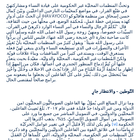
وتحثُّ المنظمات المحليّة غير الحكومية على قيادة النساء ومشاركتهنّ
في صُنْعِ القرار، في مواضع كمخيّمات النازحين الداخليّين
.
وبَيّنَ كمال
حسن إسحاق من منظمة هافايُوكو
(
HAVAYOCO
)
أن الحثَّ على أدوارٍ
كهذه يستدعي خطّةَ عملٍ، مُحكمَة الوضع، في محلّها من حيث الثقافة،
قال
: “
نُكلِّمُ الرجال والنساء في أمر النساء الوارد ذكرهنّ في القرآن،
السيِّدات خصوصاً، ومنهنّ زوجة رسول الله
(
صلى الله عليه وسلّم
)
التي
كانت صاحبة تجارة
(
أي خديجة رضي الله عنها
)
، فليس للناس أن يردُّوا
على رسول الله شيئاً
.”
ويقول كثيرٌ من المنظمات المحليّة بأنّ تَغيِيْرَ
الأعراف والتصوُّرات في الذي تستطيعه النساء والذي ينبغي لهنّ فعله
يستغرق الوقت، ويستدعي كثيراً من المناقشات وبناءَ علاقات قويّة
.
ولكنّ المُنظماتِ غير الحكومية، المحليّةَ والدوليّة، مقيّدةٌ بحيث يتعذّر
عليها أن تُتِمَّ إدماجَ المنظور الجندري في أعمالها، فكان من المهمّ إذاً
إظهار ما تُخلّفهُ أزْمَةُ المُنَاخ من آثار
.
فإذا بُحِثَ في الاختلاف وحُلِّلَ وأُخْبِرَ
بما يُتحصّلُ من ذلك، يُسِّرَ على كلِّ الفاعلين أن يجعلوا ما يضعونه من
.
برامج صالحاً لمقتضى الحال
التّوطين
–
والانتظار جارٍ
وما تزال المبالغ التي يُموَّلُ بها الفاعلون الصوماليُّون المحليُّون
(
من
الدولة ومن غير الدولة
)
جدّ قليلة
.
ففي عام
٢٠١٧
، بَلَغَ نَصِيبُ الفاعلين،
المحليّين والدوليّين، في التموييل المباشر من جميع ما ورد على
الصومال من أموال التمويل الإنسانيّ،
3.5%
، يذهب أكثرها إلى
الحكومة
.
[vi]
ولم يكن لذلك إلاّ قليلُ أَثَرٍ في تغيير عوامل الحركيّة
(
ديناميّات
)
في علائق القوة بين الفاعلين الدوليّين والمحليّين
.
وقد ذكرت
كلُّ المنظمات غير الحكومية، المحليّة والدوليّة، التي كلّمناها أنّ العَمَلَ