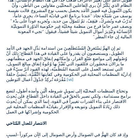
طويلَ الأَمَدِ على تغيير الأعراف صعبٌ جدّاً في هذا النظام الإنساني، هذا
النظام الذي يَكْثُرُ أنْ يرى الفاعلين المحليّين مقاولين من الباطن، وأنْ
يكون التّموِيلُ فيه قَصِيرَ الأَمَد يحصل بحسب نوع المشروع
.
قالت نفيسة
يوسف من شَبَكَة نجاد
: “
عندنا برنامجٌ
(
في قياديّة النساء
)
، يجري عاماً،
نُدرّبُ فيه ونُشرِكُ، فيَقِفُ، ثمّ نَتَموّلُ من جديد، ونُجرِيهِ عوداً على بدْء
.”
ويصف عمر جاما فرح من منظمة محليّة غير حكومية الدَوْرةَ التمويليّة
الإنسانيّة وتَبْذِيرَ أموال التمويل شيئاً فشيئاً، فيقول
: “
تجيء المعونة
المالية إن جاء المطر
.”
ثم إن الهمَّ يَسْتَغرِقُ المُسْتَطلَعِينَ من استدامة بَذْلِ الجهد في الأمد
الطويل، ويستصعبون أن يقدروا على القيادة في هذا القطاع؛ ذلك أنّ
وُصُولَهم إلى مواضع صُنْعِ القرار، وإمكانَهم إنفاقَ الجهد في منظّماتهم،
ما يزالان مَحصُوران
.
فللقيود التي تُقَيَّدُ بها وُجُوهُ إنفاق مبالغ التمويل،
التي تستبعد العمل على التنمية المُنظّميّة، لهذه القيود أثرٌ سيّءٌ في
إداريّة المنظمات المحلية غير الحكومية وفي كفايتها التِّقْنيّة، يُنشِئُ حلقةً
[vii]
.
مُفْرَغة تُركِدُ جَدْوَلَ أعمال التوطين
وتحتاج المنظمات المحليّة إلى تمويلٍ شروطه ألْيَن وأمده أطول، لتضع
برامج مستدامة، ولكي تصير بالحقّ في القيادة داخلَ القطاع
.
فلن يُحدِثَ
الاقتصار على بناء القدرات تغييراً في القوة، إنما الذي يمكن أن يُحدِثَ
ذلك زِيَادَةُ التمويل وتنويعه والإقرار بقياديّة المنظمات المحلية غير
.
الحكومية وإشراكها في العمل
الانتصار للعدل المُنَاخي
وإذ قد كان الهمُّ في الصومال وأرض الصومال إلى الآن مركوزاً
–
لسببٍ