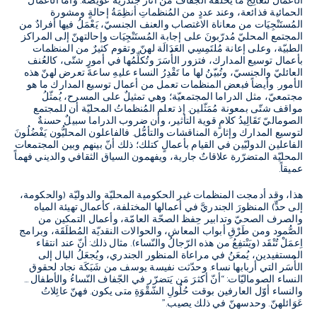
الأعمال لتُعَالِجَ ما يُخلّفُهُ الجفاف من آثار جندريّة عويصة
.
وأما الأعمال
الحمائية فذائعة، وعند عددٍ من المُنظماتِ أنظِمَةُ إحالةٍ ومشورة
المُستَنْجِيَات من معاناة الاغتصاب والعنف الجنسيّ، يَعْمَلُ فيها أفرادٌ من
المجتمع المحليّ مُدرّبونَ على إجابة المُستَنْجِيَات وإحالتهنّ إلى المراكز
الطبيّة، وعلى إعانة مُلتَمِسِي العَدَالَة لهنّ
.
وتقوم كثيرٌ من المنظمات
بأعمال توسيع المدارك، فتزور الأُسَرَ وتُكلِّمُها في أمورٍ شتّى، كالعُنف
العائليّ والجنسيّ، وتُبيّنُ لها ما تَقْدِرُ النساء عليهِ ساعةَ تعرض لهنّ هذه
الأمور
.
وأيضاً فبعض المنظمات تعمل من أعمال توسيع المدارك ما هو
مجتمعيّ، مثل الدراما المجتمعيّة؛ وهي تمثيلٌ على المسرح، يُمثّلُ
مواقف شتّى بمعونة مُمَثّلين
.
إذ تعلم المُنظماتُ المحليّة أن للمجتمع
الصوماليّ تَقَالِيدُ كلامٍ قوية التأثير، وأن ضروب الدراما سبيلٌ حسنةٌ
لتوسيع المدارك وإثارة المناقشات والتأمُّل
.
فالفاعلون المحليُّون يَفْضُلُونَ
الفاعلين الدوليّين في القيام بأعمالٍ كتلك؛ ذلك أنّ بينهم وبين المجتمعات
المحليّة المتضرّرة علاقاتٌ جارية، ويفهمون السياق الثقافي والديني فهماً
عميقاً
.
هذا، وقد أدمجت المنظمات غير الحكومية المحليّة والدوليّة
(
والحكومة،
إلى حدٍّ
)
المنظورَ الجندريَّ في أعمالها المختلفة، كأعمال تهيئة المياه
والصرف الصحيّ وتدابير حِفظ الصحّة العامّة، وأعمال التمكين من
الصُّمود ومن طَرْقِ أبواب المعاش، والحوالات النقديّة المُطلَقَة، وبرامج
اِعمَلْ تُنْقَد
(
ويَنْتفِعُ من هذه الرّجالُ والنّساء
).
مثال ذلك
:
أنّ عند انتقاء
المستفيدين، يُمعَنُ في مراعاة المنظور الجندري، ويُجعَلُ البال إلى
الأُسَر التي أربابها نساء
.
وحدّثت نفيسة يوسف من شَبَكَة نجاد لحقوق
النساء الصوماليّات
: “
أنّ أكثرَ مَن يَتضرّر في الجّفاف النّساءُ والأطفال
…
والنساء أوّل العارفين بوقت حُلُولِ الشّقْوَةِ متى يكون
.
فهنّ عائِلاتُ
عَوَائلهنّ
.
وحدسهنّ في ذلك يصيب
.”