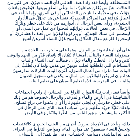
المُستطلَعَة
.
وأيضاً فقد زاد العنف العائلي لأن النساء صِرْنَ، في كثير من
الحالات، هنّ مَن يَعُلن عوائلهنّ، إما برَعْي المَعْزِ وبيعها، فيُصْبِحنَ بائعاتٍ
جوّالات في مخيَّمات النازحين الداخليّين أو في القرى، وإما بالأخذ في
أعمالٍ مُوَقّتة في المراكز الحضريّة
.
فنشأ عن هذا تحوُّلٌ في الأدوار
الجندرية، ورأى بعض الرجال أن أدوارهم من ذلك على خطر
.
ويَتْرُكُ
الرّجالُ، في بعض الحالات، عوائِلَهُم ليبحثوا عن عملٍ في المدن، أو
لينتظموا في سلك الجنديّة، أو يتركونها ليفرّوا من العنف العشائريّ، أو
لينتحروا
.
فارتفع معدّل الطّلاق وأصبح عَوْلُ النساء أُسَرهنّ أشيع
.
على أن الرعاية وتدبير المنزل، وهما على ما جرت بهِ العادة من
مسؤولية النساء والبنات، أمسَيَا لا يَتُمّان إلا بإنفاق قَدْرٍ من الجهد والوقت
كثير. وما زال الحَطَبُ والماء يَعِزّان، فطالت على النساء والبنات
المسافات التي يَقْطَعْنَها لجلب قوتهنّ من هذين.
ولما كان يُطلَبُ إلى
البنات سدُّ ما زاد من أعمال المنزل، كَثُرَتِ البنات التاركات مدارسهنّ
.
هذا، وإن لم يكن للوالدَين من المَالِ ما يكفي في تسجيل الصبيان
والبنات في المدرسة، قدّما تعليمَ الصبيان على تعليم البنات
.
وأيضاً فقد زادت قِلّةُ الموارد النِّزاعَ بين العشائر، إذ زادت الجماعات
المُتنافِسَةُ في الأرض والماء والمرعى
.
والرجال خصوصاً هم من ذلك
على خطر، فقريبٌ أن يُجنَى عليهم ثأراً أو أن يذهبوا في نزاعٍ مُسلّح،
ولذلك تُقيَّدُ حريّة تنقُّلهم
.
ومن أسباب العنف الذي على الرجال في
الأكثر، ما ينشأ عن تهجير الناس من الطّردُ والتّنازع في الأرض
.
ذلك، ويأخذ في الازدياد ضروبٌ أخرى من العنف الجندري كالاغتصاب
.
وتحسُّ النساء بضعفهنَّ عند موارد الماء، ومواضع التغوُّط في العراء،
ومراتع الماشية، ومواضع الاحتطاب، وفي طريقهنّ إلى الأسواق،