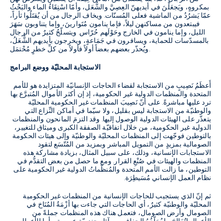
بمكروهٍ، ويَجعَلْنَ في أيديهنّ العِصِيَّ والشُّعَل، وأمّا اسْتِقَاءُ الماء والبَحْثُ
عمّا يَشرُدُ من الماشية فعلى المُسنّات
.
ويخاف الرجال من أن يُقتَلُوا ثأراً،
فيبتعدون من مساكنهن ليلاً، فإما ينامون مُتَوارينَ، وإما يتناوبون سَهَرَ
الليل، وإما ينامون في الخارج وحَوْلَهم حُرّاس
.
ويتسلّحُ كثيرٌ من الرجال
بالمسدّسات للحماية، ويسافرون في جَمَاعةٍ، ويخرجون بأيديهم الشُّعَلُ،
.
ويُحذّر بعضهم بعضاً أولاً فأولاً من كلِّ خطرٍ مُحْتمَل
الاستجابة المحليّة ووضع البرامج
أَعظَمُ نَصِيبٍ من الاستجابة لقضاء الحاجات الإنسانيّة المتزايدة هو للأمم
المتحدة والمنظمات الدولية غير الحكومية، إذ إن أكثر الأموال المُتبرَّع بها
ترد عليها مباشرةً
.
على أنّ نَصِيبَ المنظمات غير الحكومية المحليّة
والوطنيّة من الاستجابة ليس بقليل، ولا سيّما في أماكن النِّزاع التي
يتعذّر على الهيئات الدولية الوصول إليها
.
وقد التزمَ المانحون والمنظمات
الدولية غير الحكومية، من خلال اتفاقيّة الصفقة الكبرى وميثاق للتغيير،
بالتوطين فوجّهت إلى المنظمات المحليّة والوطنيّة وإلى هيئات الحكومة
الصومالية بمزيدٍ من التمويل المباشر وبمزيد من المُتّسَع لتقود
الاستجابات الإنسانية، وذلك، على سبيل المثال، بزيادة مشاركة هذه
المنظمات والهيئات في صُنْعِ القرار
.
ومع ما حصل من بعض التقدُّم في
التوطين، ما زالت الأمم المتحدة والمُنظّماتُ الدولية غير الحكومية على
نظام العمل الإنساني مُسَيطِرَة
.
ثم إنّ الذي يستجيب للحاجات الإنسانية من المنظمات غير الحكومية
المحليّة والوطنيّة كثيرٌ، أي الحاجات التي جاءت بها أزْمَةُ المُنَاخ في
الصومال وأرض الصومال، فتعمل هناك هذه المنظمات جملةً من