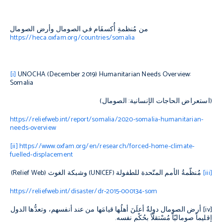
من مُنظمةِ أُكسفَام في الصومال وأرض الصومال
https://heca.oxfam.org/countries/somalia
[i]
UNOCHA (December 2019) Humanitarian Needs Overview:
Somalia
(
استعراض الحاجات الإنسانية
:
الصومال
)
https://reliefweb.int/report/somalia/2020-somalia-humanitarian-
needs-overview
[ii]
https://www.oxfam.org/en/research/forced-home-climate-
fuelled-displacement
[iii]
مُنظّمةُ الأمم المتّحدة للطفولة
(
UNICEF
)
وشبكة الغوث
(
Relief Web
)
https://reliefweb.int/disaster/dr-2015-000134-som
[iv]
أرض الصومال دولةٌ أعلَنَ أهلُها قيامَها من عند أنفسهم، وتعدُّها الدول
إقليماً صوماليّاً مُسْتقلّاً بحُكْمِ نفسه
.