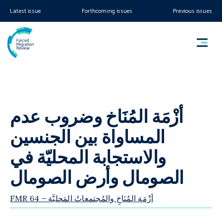
Latest issue
Forthcoming issues
Previous issues
أزْمَة المُنَاخ وضروب عدم
المساواة بين الجنسين
والاستجابة المحليّة في
الصومال وأرض الصومال
FMR 64 – أزْمَة المُنَاخِ والمُجتمعاتُ المَحليَّة