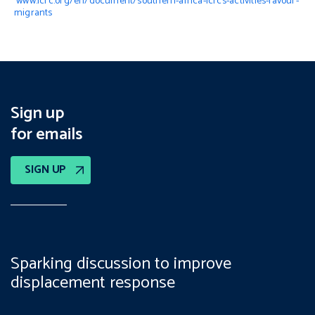
www.icrc.org/en/document/southern-africa-icrcs-activities-favour-
migrants
Sign up
for emails
SIGN UP
Sparking discussion to improve
displacement response