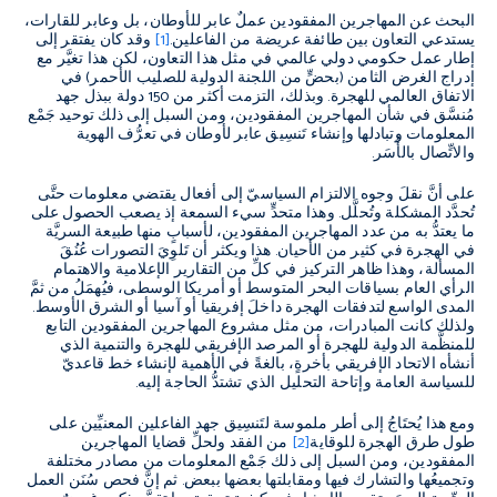
البحث عن المهاجرين المفقودين عملٌ عابر للأوطان، بل وعابر للقارات،
يستدعي التعاون بين طائفة عريضة من الفاعلين.
[1]
وقد كان يفتقر إلى
إطار عمل حكومي دولي عالمي في مثل هذا التعاون، لكن هذا تغيَّر مع
إدراج الغرض الثامن (بحضٍّ من اللجنة الدولية للصليب الأحمر) في
الاتفاق العالمي للهجرة. وبذلك، التزمت أكثر من 150 دولة ببذل جهد
مُنسَّق في شأن المهاجرين المفقودين، ومن السبل إلى ذلك توحيد جَمْع
المعلومات وتبادلها وإنشاء تَنسِيق عابر لأوطان في تعرُّف الهوية
والاتِّصال بالأُسَر.
على أنَّ نقلَ وجوه الالتزام السياسيّ إلى أفعال يقتضي معلومات حتَّى
تُحدَّد المشكلة وتُحلَّل. وهذا متحدٍّ سيء السمعة إذ يصعب الحصول على
ما يعتدُّ به من عدد المهاجرين المفقودين، لأسبابٍ منها طبيعة السريَّة
في الهجرة في كثير من الأحيان. هذا ويكثر أن تَلوِيَ التصورات عُنُقَ
المسألة، وهذا ظاهر التركيز في كلِّ من التقارير الإعلامية والاهتمام
الرأي العام بسياقات البحر المتوسط أو أمريكا الوسطى، فيُهمَلُ من ثمَّ
المدى الواسع لتدفقات الهجرة داخلَ إفريقيا أو آسيا أو الشرق الأوسط.
ولذلك كانت المبادرات، من مثل مشروع المهاجرين المفقودين التابع
للمنظَّمة الدولية للهجرة أو المرصد الإفريقي للهجرة والتنمية الذي
أنشأه الاتحاد الإفريقي بأخرةٍ، بالغةً في الأهمية لإنشاء خط قاعديّ
للسياسة العامة وإتاحة التحليل الذي تشتدُّ الحاجة إليه.
ومع هذا يُحتَاجُ إلى أطر ملموسة لتَنسِيق جهد الفاعلين المعنيِّين على
طول طرق الهجرة للوقاية
[2]
من الفقد ولحلِّ قضايا المهاجرين
المفقودين، ومن السبل إلى ذلك جَمْع المعلومات من مصادر مختلفة
وتجميعُها والتشارك فيها ومقابلتها بعضها ببعض. ثم إنَّ فحص سُنَن العمل