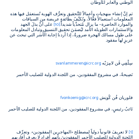
الوطني والعابر للأوطان.
ثم إنَّ إنشاء منهجيات وأعمالاً للتَّحقيق وتعرُّف الهوية تُستعمَل فيها هذه
المعلومات استعمالاً فعَّالاً، وتُكيَّفُ بطائفةٍ عريضة من السياقات
والموارد الحاضرة– ما يزال مُتحدِّياً شديداً.
[10]
على أنَّ بذلَ الجهد
والاستثمارات الطويلة الأمد ليُضمَنَ تحقيق التنسيق وتبادل المعلومات
على طول مسالك الهجرة ضرورةٌ، إذا أردنا إجابة الأُسَر التي تبحث عن
عزيزٍ لها مفقود.
سِلْفِي ڤَن لامِرَيْه
svanlammeren@icrc.org
نَصِيحةٌ، في مشروع المفقودين، من اللجنة الدولية للصليب الأحمر
فلوريان فُن كُونِش
fvonkoenig@icrc.org
نَائبُ رئيسٍ، في مشروع المفقودين، من اللجنة الدولية للصليب الأحمر
[1]
لا تعريفَ قانونياً دولياً لمصطلح «المهاجرين المفقودين». وتعرِّف
اللجنة الدولية للصليب الأحمر المفقودينَ بأنهم أفراد لا يعرف أقاربهم