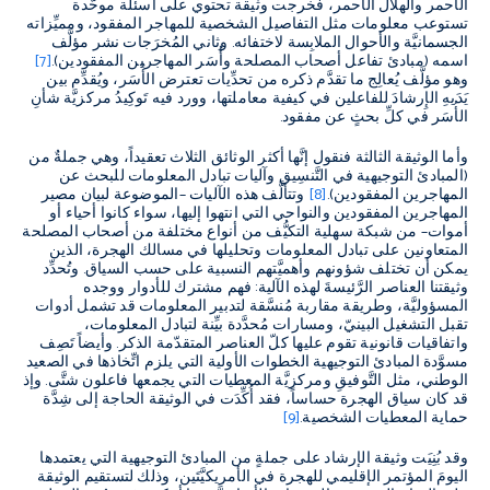
الأحمر والهلال الأحمر، فخرجت وثيقة تحتوي على أسئلة موحَّدة
تستوعب معلومات مثل التفاصيل الشخصية للمهاجر المفقود، ومميِّزاته
الجسمانيَّة والأحوال الملابِسة لاختفائه. وثاني المُخرَجات نشر مؤلَّف
اسمه (مبادئ تفاعل أصحاب المصلحة وأُسَر المهاجرين المفقودين).
[7]
وهو مؤلَّف يُعالِج ما تقدَّم ذكره من تحدِّيات تعترض الأُسَر، ويُقدِّم بين
يَدَيهِ الإِرشادَ للفاعلين في كيفية معاملتها، وورد فيه تَوكِيدُ مركزيَّة شأنِ
الأُسَر في كلِّ بحثٍ عن مفقود.
وأما الوثيقة الثالثة فنقول إنَّها أكثر الوثائق الثلاث تعقيداً، وهي جملةٌ من
(المبادئ التوجيهية في التَّنسِيق وآليات تبادل المعلومات للبحث عن
المهاجرين المفقودين).
[8]
وتتألَّف هذه الآليات –الموضوعة لبيان مصير
المهاجرين المفقودين والنواحي التي انتهوا إليها، سواء كانوا أحياء أو
أموات– من شبكة سهلية التكيُّف من أنواع مختلفة من أصحاب المصلحة
المتعاونين على تبادل المعلومات وتحليلها في مسالك الهجرة، الذين
يمكن أن تختلف شؤونهم وأهميَّتهم النسبية على حسب السياق. وتُحدِّد
وثيقتنا العناصر الرَّئيسةَ لهذه الآلية: فهم مشترك للأدوار ووجده
المسؤوليَّة، وطريقة مقاربة مُنسَّقة لتدبير المعلومات قد تشمل أدوات
تقبل التشغيل البينيّ، ومسارات مُحدَّدة بيِّنة لتبادل المعلومات،
واتفاقيات قانونية تقوم عليها كلّ العناصر المتقدّمة الذكر. وأيضاً تَصِف
مسوَّدة المبادئ التوجيهية الخطوات الأولية التي يلزم اتِّخاذها في الصعيد
الوطني، مثل التَّوفيقِ ومركزيَّة المعطيات التي يجمعها فاعلون شتَّى. وإذ
قد كان سياق الهجرة حساساً، فقد أُكِّدَت في الوثيقة الحاجة إلى شِدَّة
حماية المعطيات الشخصية.
[9]
وقد بُنِيَت وثيقة الإرشاد على جملةٍ من المبادئ التوجيهية التي يعتمدها
اليومَ المؤتمر الإقليمي للهجرة في الأمريكيَّتَين، وذلك لتستقيم الوثيقة