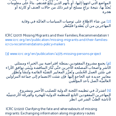
المواضع التي انتهوا إليها، أو بأنهم الذين يُبَلَّغُ فقدهم، بناءً على معلومات
يُعتَدُّ بها، نتيجةَ نزاعٍ مسلح أو غير ذلك من حالات العنف أو كارثة أو
هجرة.
[2]
من شاء الاطلاع على توصيات السياسات العامَّة في وقاية
المهاجرين من أن يُفقَدوا فليَنْظر:
ICRC (2017)
Missing Migrants and their Families
, Recommendation 1
www.icrc.org/en/publication/missing-migrants-and-their-families-
icrcs-recommendations-policy-makers
[3]
www.icrc.org/en/publication/4375-missing-persons-project
[4]
يجمع مشروع المفقودين بمنصَّة افتراضية بين الخبراء وممثلي
الأُسَر وأصحاب المصلحة الآخرين حتَّى تُثَارَ المناقشة ويُبنَى توافق الآراء
في سُنَن العمل الحُسْنى وتُعزَّز المعايير التقنيَّة القائمة وتُنشَأَ وتُطوَّر
معايير جديدة عند الحاجة إليها. فإن شئت الانضمام إلى جماعة المزاولين
العالميَّة اتَّصل بأحد المؤلِّفَين.
[5]
اشتركَ في تنظيمه اللجنة الدولية للصليب الأحمر ومشروع
المهاجرين المفقودين التابع للمنظمة الدولية للهجرة والفِرقَة الأرجنتينيَّة
لأَناسَة الطبِّ الشرعي. انظر:
ICRC (2020)
Clarifying the fate and whereabouts of missing
migrants: Exchanging information along migratory routes