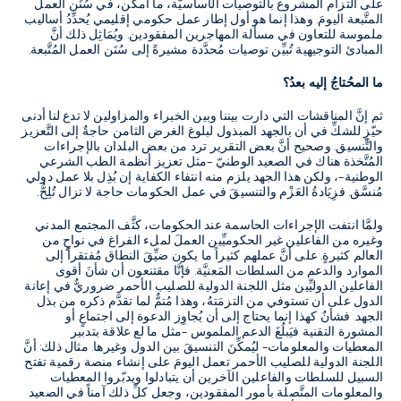
على التزام المشروع بالتوصيات الأساسيَّة، ما أمكن، في سُنَن العمل
المتَّبعة اليومَ. وهذا إنما هو أول إطار عمل حكومي إقليمي يُحدِّدُ أساليب
ملموسة للتعاون في مسألة المهاجرين المفقودين. ويُمَاثِل ذلك أنَّ
المبادئ التوجيهية تُبيِّن توصيات مُحدَّدة مشيرةً إلى سُنَن العمل المُتَّبعة.
ما المحُتاجُ إليه بعدُ؟
ثم إنَّ المناقشات التي دارت بيننا وبين الخبراء والمزاولين لا تدع لنا أدنى
حيّزٍ للشكِّ في أن بالجهد المبذول لبلوغ الغرض الثامن حاجةٌ إلى التَّعزيز
والتَّنسيق. وصحيح أنَّ بعض التقرير ترد من بعض البلدان بالإجراءات
المُتَّخذة هناك في الصعيد الوطنيّ –مثل تعزيز أنظمة الطب الشرعي
الوطنية–، ولكن هذا الجهد يلزم منه انتفاء الكفاية إن بُذِل بلا عمل دولي
مُنسَّق. فزِيَادةُ العَزْم والتنسيقَ في عمل الحكومات حاجة لا تزال تُلِحُّ.
ولمَّا انتفت الإجراءات الحاسمة عند الحكومات، كثَّف المجتمع المدني
وغيره من الفاعلين غير الحكوميِّين العملَ لملء الفراغ في نواحٍ من
العالم كثيرةٍ. على أنَّ عملهم كثيراً ما يكون ضيِّقَ النطاق مُفتقراً إلى
الموارد والدعم من السلطات المَعنيَّة. فإنَّا مقتنعون أن شأنَ أقوى
الفاعلين الدوليِّين مثل اللجنة الدولية للصليب الأحمر ضروريٌّ في إعانة
الدول على أن تستوفي من التزمَتهُ، وهذا مُتمٌّ لما تقدَّم ذكره من بذل
الجهد. فشأنٌ كهذا إنما يحتاج إلى أن يُجاوِز الدعوة إلى اجتماعٍ أو
المشورة التقنية فيَبلُغَ الدعم الملموس –مثل ما لع علاقة بتدبير
المعطيات والمعلومات– ليُمكِّنَ التنسيقَ بين الدول وغيرها. مثال ذلك: أنَّ
اللجنة الدولية للصليب الأحمر تعمل اليومَ على إنشاء منصة رقمية تفتح
السبيل للسلطات والفاعلين الآخرين أن يتبادلوا ويدبّروا المعطيات
والمعلومات المتَّصلة بأمور المفقودين، وجعل كلِّ ذلك آمناً في الصعيد