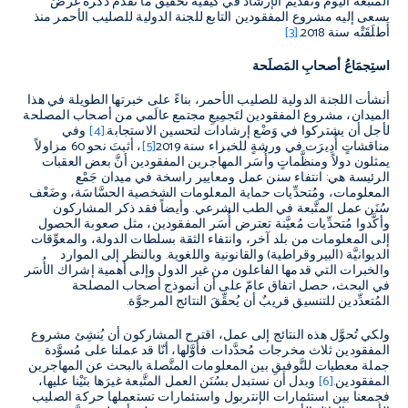
المتّبعة اليومَ وتقديم الإرشاد في كيفية تحقيق ما تقدَّم ذكره غرضٌ
يسعى إليه مشروع المفقودين التابع للجنة الدولية للصليب الأحمر منذ
أطلَقَتْه سنة 2018.
[3]
استِجمَاعُ أصحابِ المَصلَحة
أنشأت اللجنة الدولية للصليب الأحمر، بناءً على خبرتها الطويلة في هذا
الميدان، مشروع المفقودين لتَجمِيعِ مجتمع عالَمي من أصحاب المصلحة
لأجل أن يشتركوا في وَضْع إرشادات لتحسين الاستجابة.
[4]
وفي
مناقشاتٍ أُدِيرَت في ورشةٍ للخبراء سنة 2019
[5]
، أثبتَ نحو 60 مزاولاً
يمثلون دولاً ومنظَّماتٍ وأُسَر المهاجرين المفقودين أنَّ بعض العقبات
الرئيسة هي: انتفاء سنن عمل ومعايير راسخة في ميدان جَمْع
المعلومات، ومُتحدِّيات حماية المعلومات الشخصية الحسَّاسَة، وضَعْف
سُنَن عمل المتَّبعة في الطب الشرعي. وأيضاً فقد ذكر المشاركون
وأكَّدوا مُتحدِّيات مُعيَّنة تعترض أُسَر المفقودين، مثل صعوبة الحصول
إلى المعلومات من بلد آخر، وانتفاء الثقة بسلطات الدولة، والمعوِّقات
الديوانيَّة (البيروقراطية) والقانونية واللغوية. وبالنظر إلى الموارد
والخبرات التي قدمها الفاعلون من غير الدول وإلى أهمية إشراك الأُسَر
في البحث، حصل اتفاق عامّ على أن أنموذج أصحاب المصلحة
المُتعدِّدين للتنسيق قريبٌ أن يُحقِّقَ النتائج المرجوَّة.
ولكي تُحوَّل هذه النتائج إلى عمل، اقترح المشاركون أن يُنشِئ مشروع
المفقودين ثلاث مخرجات مُحدَّدات. فأوَّلها، أنّا قد عملنا على مُسوَّدة
جملة معطيات للتَّوفيقِ بين المعلومات المتَّصلة بالبحث عن المهاجرين
المفقودين.
[6]
وبدل أن نستبدل بسُنَن العمل المتَّبعة غيرَها بنَيْنا عليها،
فجمعنا بين استئمارات الإنتربول واستئمارات تستعملها حركة الصليب