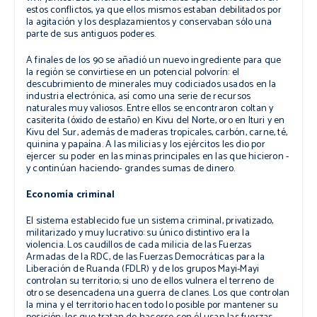
estos conflictos, ya que ellos mismos estaban debilitados por
la agitación y los desplazamientos y conservaban sólo una
parte de sus antiguos poderes.
A finales de los 90 se añadió un nuevo ingrediente para que
la región se convirtiese en un potencial polvorín: el
descubrimiento de minerales muy codiciados usados en la
industria electrónica, así como una serie de recursos
naturales muy valiosos. Entre ellos se encontraron coltan y
casiterita (óxido de estaño) en Kivu del Norte, oro en Ituri y en
Kivu del Sur, además de maderas tropicales, carbón, carne, té,
quinina y papaína. A las milicias y los ejércitos les dio por
ejercer su poder en las minas principales en las que hicieron -
y continúan haciendo- grandes sumas de dinero.
Economía criminal
El sistema establecido fue un sistema criminal, privatizado,
militarizado y muy lucrativo: su único distintivo era la
violencia. Los caudillos de cada milicia de las Fuerzas
Armadas de la RDC, de las Fuerzas Democráticas para la
Liberación de Ruanda (FDLR) y de los grupos Mayi-Mayi
controlan su territorio; si uno de ellos vulnera el terreno de
otro se desencadena una guerra de clanes. Los que controlan
la mina y el territorio hacen todo lo posible por mantener su