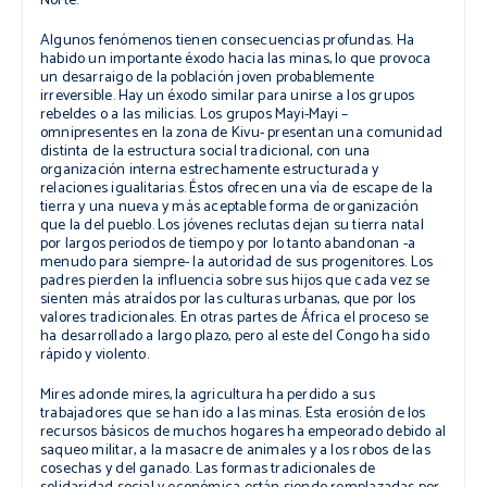
Norte.
Algunos fenómenos tienen consecuencias profundas. Ha
habido un importante éxodo hacia las minas, lo que provoca
un desarraigo de la población joven probablemente
irreversible. Hay un éxodo similar para unirse a los grupos
rebeldes o a las milicias. Los grupos Mayi-Mayi –
omnipresentes en la zona de Kivu- presentan una comunidad
distinta de la estructura social tradicional, con una
organización interna estrechamente estructurada y
relaciones igualitarias. Éstos ofrecen una vía de escape de la
tierra y una nueva y más aceptable forma de organización
que la del pueblo. Los jóvenes reclutas dejan su tierra natal
por largos periodos de tiempo y por lo tanto abandonan -a
menudo para siempre- la autoridad de sus progenitores. Los
padres pierden la influencia sobre sus hijos que cada vez se
sienten más atraídos por las culturas urbanas, que por los
valores tradicionales. En otras partes de África el proceso se
ha desarrollado a largo plazo, pero al este del Congo ha sido
rápido y violento.
Mires adonde mires, la agricultura ha perdido a sus
trabajadores que se han ido a las minas. Esta erosión de los
recursos básicos de muchos hogares ha empeorado debido al
saqueo militar, a la masacre de animales y a los robos de las
cosechas y del ganado. Las formas tradicionales de