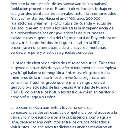
fomentó la inmigración de los banyarwanda “no nativos”
(población procedente de Ruanda) ofreciéndoles trabajo en
sus grandes plantaciones coloniales junto a las comunidades
“nativas” existentes. Hacia el año 1960, unos 200.000
ruandófonos
vivían en la RDC. Tutsis de Ruanda y hutus de
Burundi que emigraron a los Kivus tras la independencia de
sus respectivos países en 1962; además de burundeses
exiliados tras el genocidio del régimen tutsi de Buyumbura en
1972 y, más tarde, huidos de la guerra civil. En la RDC
encontraron una tierra parecida a la suya, de montañas
verdes, aire puro y prácticas agrícolas conocidas.
La huida de cientos de miles de refugiados hutu al Zaire tras
el genocidio ruandés de 1994, afectó totalmente a la compleja
y ya frágil balanza demográfica. Entre los refugiados había
miembros de la milicia Interahamwe (una organización
paramilitar hutu) -el grupo que formó la vanguardia del
genocidio- y soldados de las Fuerzas Armadas de Ruanda
(FAR). El odio entre los hutu y los tutsi que vivían en territorio
congoleño llegó a su cénit.
La presión en Kivu aumentó y tuvo una serie de
consecuencias desastrosas. La competencia por el acceso a la
tierra y lo imprescindible para la subsistencia, como agua y
leña, desencadenó conflictos entre los grupos obligados a
vivir juntos. Los ancianos tradicionales apenas mediaron en