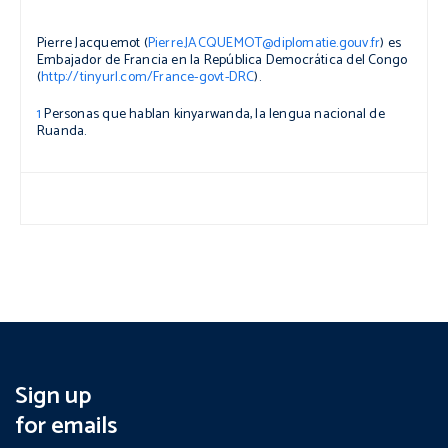
Pierre Jacquemot (
Pierre.JACQUEMOT@diplomatie.gouv.fr
) es
Embajador de Francia en la República Democrática del Congo
(
http://tinyurl.com/France-govt-DRC
).
1
Personas que hablan kinyarwanda, la lengua nacional de
Ruanda.
Sign up
for emails