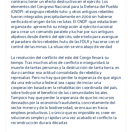
contrario, tener un efecto destructivo en el ejército. Los
elementos del Congreso Nacional para la Defensa del Pueblo
(CNDP) -el exgrupo rebelde tutsi- y otros antiguos rebeldes
fueron integrados precipitadamente en 2009 sin haberse
verificado el origen de los reclutas. El CNDP -que estaba bien
organizado- aprovechó su integración al ejército nacional
para crear un comando paralelo y luchar por sus antiguos
objetivos desde dentro del ejército, sobre todo para averiguar
el paradero de los rebeldes hutu de las FDLR y hacerse con el
control de las minas. La situación se vino abajo de verdad.
La resolución del conflicto del este del Congo llevará su
tiempo. Tras muchos años de conflicto e inseguridad, la
muerte de tantas personas y la destrucción de tanta tierra, es
duro cambiar esa actitud consolidada de rebeldía y
represalias. Pero no hay que perder la esperanza de que algún
día una estructura federal sea capaz de iniciar una
cooperación basada en la rehabilitación coordinada del país,
sobre todo por el beneficio de las comunidades locales.
Tampoco hay que perder la esperanza de que los recursos
desviados por la economía fraudulenta, concretamente del
sector minero y de la biodiversidad, se encaucen hacia
empleos productivos. Lo único que es imposible es creer en
soluciones simples y rápidas una vez acabado el conflicto: la
reconstrucción durará décadas.