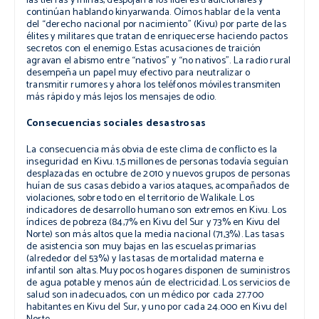
las tierras y minas, despojan a los líderes tradicionales y
continúan hablando
kinyarwanda
. Oímos hablar de la venta
del “derecho nacional por nacimiento” (Kivu) por parte de las
élites y militares que tratan de enriquecerse haciendo pactos
secretos con el enemigo. Estas acusaciones de traición
agravan el abismo entre “nativos” y “no nativos”. La radio rural
desempeña un papel muy efectivo para neutralizar o
transmitir rumores y ahora los teléfonos móviles transmiten
más rápido y más lejos los mensajes de odio.
Consecuencias sociales desastrosas
La consecuencia más obvia de este clima de conflicto es la
inseguridad en Kivu. 1,5 millones de personas todavía seguían
desplazadas en octubre de 2010 y nuevos grupos de personas
huían de sus casas debido a varios ataques, acompañados de
violaciones, sobre todo en el territorio de Walikale. Los
indicadores de desarrollo humano son extremos en Kivu. Los
índices de pobreza (84,7% en Kivu del Sur y 73% en Kivu del
Norte) son más altos que la media nacional (71,3%). Las tasas
de asistencia son muy bajas en las escuelas primarias
(alrededor del 53%) y las tasas de mortalidad materna e
infantil son altas. Muy pocos hogares disponen de suministros
de agua potable y menos aún de electricidad. Los servicios de
salud son inadecuados, con un médico por cada 27.700
habitantes en Kivu del Sur, y uno por cada 24.000 en Kivu del