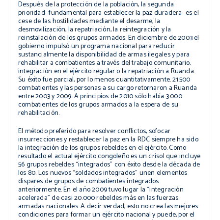
Después de la protección de la población, la segunda
prioridad -fundamental para establecer la paz duradera- es el
cese de las hostilidades mediante el desarme, la
desmovilización, la repatriación, la reintegración y la
reinstalación de los grupos armados. En diciembre de 2003 el
gobierno impulsó un programa nacional para reducir
sustancialmente la disponibilidad de armas ilegales y para
rehabilitar a combatientes a través del trabajo comunitario,
integración en el ejército regular o la repatriación a Ruanda.
Su éxito fue parcial, por lo menos cuantitativamente. 21.500
combatientes y las personas a su cargo retornaron a Ruanda
entre 2003 y 2009. A principios de 2010 sólo había 3.000
combatientes de los grupos armados a la espera de su
rehabilitación.
El método preferido para resolver conflictos, sofocar
insurrecciones y restablecer la paz en la RDC siempre ha sido
la integración de los grupos rebeldes en el ejército. Como
resultado el actual ejército congoleño es un crisol que incluye
56 grupos rebeldes “integrados” con éxito desde la década de
los 80. Los nuevos “soldados integrados” unen elementos
dispares de grupos de combatientes integrados
anteriormente. En el año 2009 tuvo lugar la “integración
acelerada” de casi 20.000 rebeldes más en las fuerzas
armadas nacionales. A decir verdad, esto no crea las mejores
condiciones para formar un ejército nacional y puede, por el