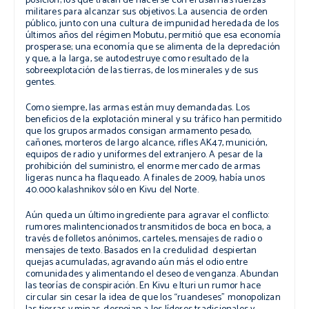
posición; los que tratan de hacerse con él usan las fuerzas
militares para alcanzar sus objetivos. La ausencia de orden
público, junto con una cultura de impunidad heredada de los
últimos años del régimen Mobutu, permitió que esa economía
prosperase; una economía que se alimenta de la depredación
y que, a la larga, se autodestruye como resultado de la
sobreexplotación de las tierras, de los minerales y de sus
gentes.
Como siempre, las armas están muy demandadas. Los
beneficios de la explotación mineral y su tráfico han permitido
que los grupos armados consigan armamento pesado,
cañones, morteros de largo alcance, rifles AK47, munición,
equipos de radio y uniformes del extranjero. A pesar de la
prohibición del suministro, el enorme mercado de armas
ligeras nunca ha flaqueado. A finales de 2009, había unos
40.000
kalashnikov
sólo en Kivu del Norte.
Aún queda un último ingrediente para agravar el conflicto:
rumores malintencionados transmitidos de boca en boca, a
través de folletos anónimos, carteles, mensajes de radio o
mensajes de texto. Basados en la credulidad despiertan
quejas acumuladas, agravando aún más el odio entre
comunidades y alimentando el deseo de venganza. Abundan
las teorías de conspiración. En Kivu e Ituri un rumor hace
circular sin cesar la idea de que los “ruandeses” monopolizan