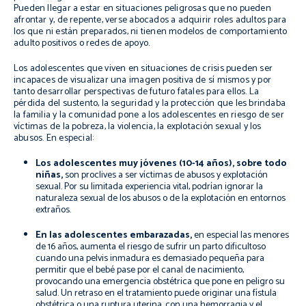
Pueden llegar a estar en situaciones peligrosas que no pueden
afrontar y, de repente, verse abocados a adquirir roles adultos para
los que ni están preparados, ni tienen modelos de comportamiento
adulto positivos o redes de apoyo.
Los adolescentes que viven en situaciones de crisis pueden ser
incapaces de visualizar una imagen positiva de sí mismos y por
tanto desarrollar perspectivas de futuro fatales para ellos. La
pérdida del sustento, la seguridad y la protección que les brindaba
la familia y la comunidad pone a los adolescentes en riesgo de ser
víctimas de la pobreza, la violencia, la explotación sexual y los
abusos. En especial:
Los adolescentes muy jóvenes (10-14 años), sobre todo
niñas,
son proclives a ser víctimas de abusos y explotación
sexual. Por su limitada experiencia vital, podrían ignorar la
naturaleza sexual de los abusos o de la explotación en entornos
extraños.
En las adolescentes embarazadas,
en especial las menores
de 16 años, aumenta el riesgo de sufrir un parto dificultoso
cuando una pelvis inmadura es demasiado pequeña para
permitir que el bebé pase por el canal de nacimiento,
provocando una emergencia obstétrica que pone en peligro su
salud. Un retraso en el tratamiento puede originar una fístula
obstétrica o una ruptura uterina, con una hemorragia y el