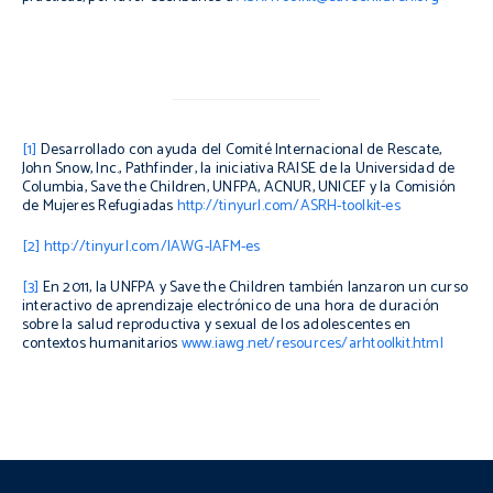
[1]
Desarrollado con ayuda del Comité Internacional de Rescate,
John Snow, Inc., Pathfinder, la iniciativa RAISE de la Universidad de
Columbia, Save the Children, UNFPA, ACNUR, UNICEF y la Comisión
de Mujeres Refugiadas
http://tinyurl.com/ASRH-toolkit-es
[2]
http://tinyurl.com/IAWG-IAFM-es
[3]
En 2011, la UNFPA y Save the Children también lanzaron un curso
interactivo de aprendizaje electrónico de una hora de duración
sobre la salud reproductiva y sexual de los adolescentes en
contextos humanitarios
www.iawg.net/resources/arhtoolkit.html