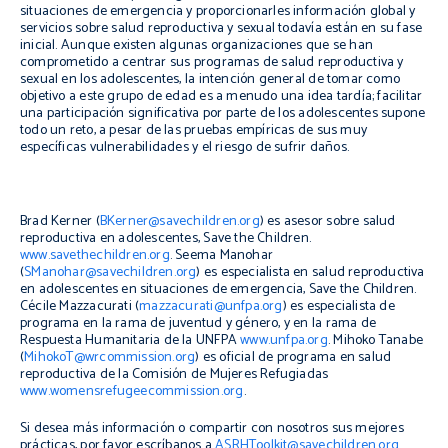
situaciones de emergencia y proporcionarles información global y
servicios sobre salud reproductiva y sexual todavía están en su fase
inicial. Aunque existen algunas organizaciones que se han
comprometido a centrar sus programas de salud reproductiva y
sexual en los adolescentes, la intención general de tomar como
objetivo a este grupo de edad es a menudo una idea tardía; facilitar
una participación significativa por parte de los adolescentes supone
todo un reto, a pesar de las pruebas empíricas de sus muy
específicas vulnerabilidades y el riesgo de sufrir daños.
Brad Kerner (
BKerner@savechildren.org
) es asesor sobre salud
reproductiva en adolescentes, Save the Children.
www.savethechildren.org
. Seema Manohar
(
SManohar@savechildren.org
) es especialista en salud reproductiva
en adolescentes en situaciones de emergencia, Save the Children.
Cécile Mazzacurati (
mazzacurati@unfpa.org
) es especialista de
programa en la rama de juventud y género, y en la rama de
Respuesta Humanitaria de la UNFPA
www.unfpa.org
.
Mihoko Tanabe
(
MihokoT@wrcommission.org
) es oficial de programa en salud
reproductiva de la Comisión de Mujeres Refugiadas
www.womensrefugeecommission.org
.
Si desea más información o compartir con nosotros sus mejores
prácticas, por favor escríbanos a
ASRHToolkit@savechildren.org