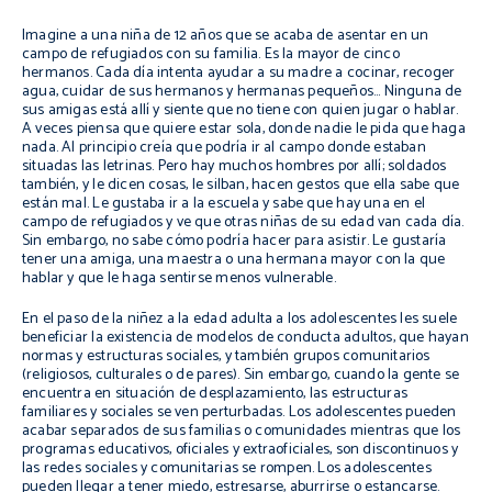
Imagine a una niña de 12 años que se acaba de asentar en un
campo de refugiados con su familia. Es la mayor de cinco
hermanos. Cada día intenta ayudar a su madre a cocinar, recoger
agua, cuidar de sus hermanos y hermanas pequeños… Ninguna de
sus amigas está allí y siente que no tiene con quien jugar o hablar.
A veces piensa que quiere estar sola, donde nadie le pida que haga
nada. Al principio creía que podría ir al campo donde estaban
situadas las letrinas. Pero hay muchos hombres por allí; soldados
también, y le dicen cosas, le silban, hacen gestos que ella sabe que
están mal. Le gustaba ir a la escuela y sabe que hay una en el
campo de refugiados y ve que otras niñas de su edad van cada día.
Sin embargo, no sabe cómo podría hacer para asistir. Le gustaría
tener una amiga, una maestra o una hermana mayor con la que
hablar y que le haga sentirse menos vulnerable.
En el paso de la niñez a la edad adulta a los adolescentes les suele
beneficiar la existencia de modelos de conducta adultos, que hayan
normas y estructuras sociales, y también grupos comunitarios
(religiosos, culturales o de pares). Sin embargo, cuando la gente se
encuentra en situación de desplazamiento, las estructuras
familiares y sociales se ven perturbadas. Los adolescentes pueden
acabar separados de sus familias o comunidades mientras que los
programas educativos, oficiales y extraoficiales, son discontinuos y
las redes sociales y comunitarias se rompen. Los adolescentes
pueden llegar a tener miedo, estresarse, aburrirse o estancarse.