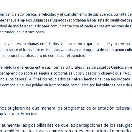
ndencia económica, la felicidad y el cumplimiento de sus sueños. Su falta de f
mantener sus empleos. Algunos refugiados recordaban haber estado cualificados
ivel de inglés adecuado para comunicarse con eficacia en las entrevistas de tr
entender las instrucciones.
ctividades cotidianas en Estados Unidos como pagar el alquiler y los recibos d
dido sobre el transporte en Estados Unidos en el programa de orientación cult
enseñaron el autobús pero no cómo usar el bonobús”.
rendido la diferencia entre sus normas culturales y las de Estados Unidos, en e
er aprendido sobre el lenguaje corporal, saludos y gestos, y observó que: “Aqu
o a los demás”. Al final los refugiados se habían hecho una idea equivocada 
 se componía de una población homogénea compuesta por individuos ricos y de 
nos sugieren de qué manera los programas de orientación cultural
aptación a América:
: aumentar las posibilidades de que las percepciones de los refugi
ron también que las clases empezaran antes en relación al momento 