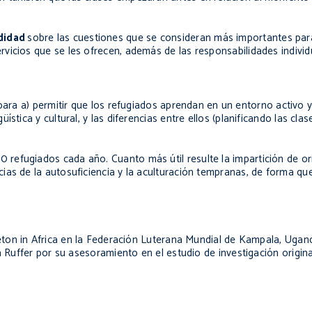
ndidad
sobre las cuestiones que se consideran más importantes para 
ervicios que se les ofrecen, además de las responsabilidades individ
ara a) permitir que los refugiados aprendan en un entorno activo y
üística y cultural, y las diferencias entre ellos (planificando las cla
efugiados cada año. Cuanto más útil resulte la impartición de ori
ias de la autosuficiencia y la aculturación tempranas, de forma qu
ceton in Africa en la Federación Luterana Mundial de Kampala, Uga
a Ruffer por su asesoramiento en el estudio de investigación origina