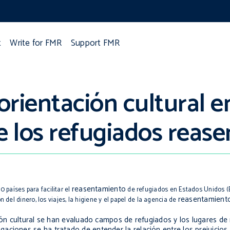
t
Write for FMR
Support FMR
rientación cultural en
e los refugiados reas
reasentamiento
 países para facilitar el
de refugiados en Estados Unidos (
reasentamient
n del dinero, los viajes, la higiene y el papel de la agencia de
ción cultural se han evaluado campos de refugiados y los lugares d
ciones se ha tratado de entender la relación entre los prejuicios 