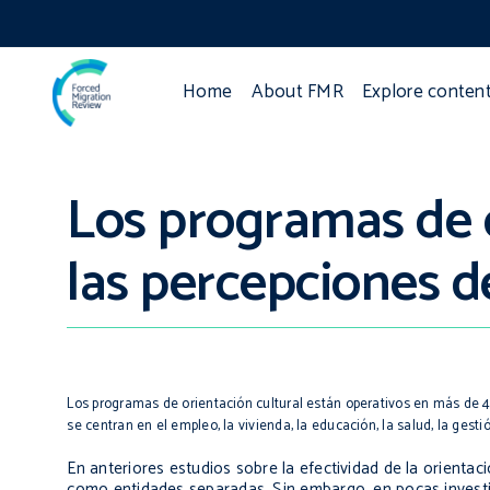
Home
About FMR
Explore conten
Los programas de o
las percepciones d
Los programas de orientación cultural están operativos en más de 40
se centran en el empleo, la vivienda, la educación, la salud, la gestió
En anteriores estudios sobre la efectividad de la orienta
como entidades separadas. Sin embargo, en pocas investiga