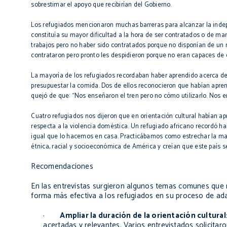
sobrestimar el apoyo que recibirían del Gobierno.
Los refugiados mencionaron muchas barreras para alcanzar la indepe
constituía su mayor dificultad a la hora de ser contratados o de 
trabajos pero no haber sido contratados porque no disponían de un n
contrataron pero pronto les despidieron porque no eran capaces de 
La mayoría de los refugiados recordaban haber aprendido acerca de a
presupuestar la comida. Dos de ellos reconocieron que habían apren
quejó de que: “Nos enseñaron el tren pero no cómo utilizarlo. Nos 
Cuatro refugiados nos dijeron que en orientación cultural habían ap
respecta a la violencia doméstica. Un refugiado africano recordó hab
igual que lo hacemos en casa. Practicábamos como estrechar la man
étnica, racial y socioeconómica de América y creían que este país
Recomendaciones
En las entrevistas surgieron algunos temas comunes que 
forma más efectiva a los refugiados en su proceso de ad
·
Ampliar la duración de la orientación cultural
acertadas y relevantes. Varios entrevistados solicita