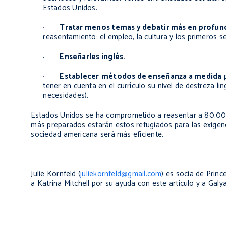
Estados Unidos.
·
Tratar menos temas y debatir más en profu
reasentamiento: el empleo, la cultura y los primeros s
·
Enseñarles inglés.
·
Establecer
métodos de enseñanza a medida
p
tener en cuenta en el currículo su nivel de destreza ling
necesidades).
Estados Unidos se ha comprometido a reasentar a 80.000 r
más preparados estarán estos refugiados para las exigenc
sociedad americana será más eficiente.
Julie Kornfeld (
juliekornfeld@gmail.com
) es socia de Prin
a Katrina Mitchell por su ayuda con este artículo y a Galy