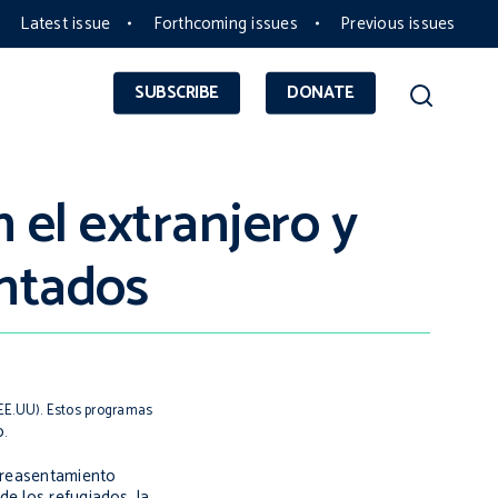
Latest issue
Forthcoming issues
Previous issues
SUBSCRIBE
DONATE
 el extranjero y
entados
EE.UU). Estos programas
o
.
e reasentamiento
de los refugiados, la