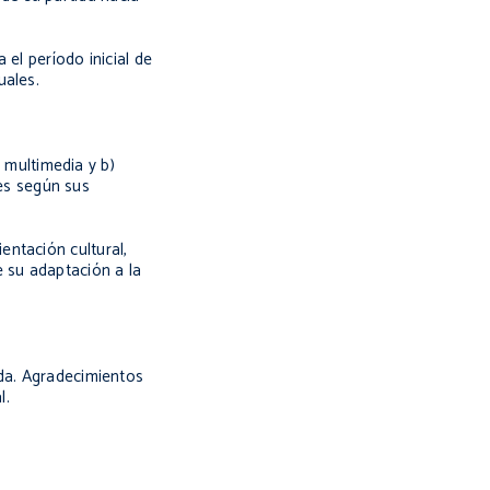
el período inicial de
uales.
 multimedia y b)
ses según sus
entación cultural,
e su adaptación a la
nda. Agradecimientos
l.