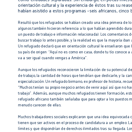
orientación cultural y la experiencia de éstos tras su re
habían asistido a estos programas –seis africanos, cinco 
Resultó que los refugiados se habían creado una idea primera de lo
algunos también hicieron referencia a lo que habían aprendido dur
un puesto de trabajo e información relacionada). Los comentarios de
buscar trabajo lo antes posible, y la realidad es que la mayoría ib
Un refugiado declaró que en orientación cultural le enseñaron que l
su país de origen: “Aquí no es como en casa, donde tu tío conoce a
va a ser igual cuando vengas a América”.
Aunque los refugiados reconocieron la limitación de su potencial d
de trabajo, la cantidad de horas que tendrían que dedicarle, y la ca
especialización. Un refugiado birmano, ex profesor de historia, recu
“Muchos tenían su propio negocio antes de venir aquí así que no han
trabajo”. Además, aunque muchos refugiados tienen formación, estud
refugiado africano también señalaba que para optar a los puestos m
menudo carecen de ellas.
Muchos trabajadores sociales explicaron que una idea equivocada co
tienen que ser activos en el proceso de candidatura a un empleo. La
límites y que dispondrían de derechos ilimitados tras su llegada. 