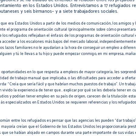
asentamiento en los Estados Unidos. Entrevistamos a 17 refugiados 
butaneses y seis birmanos– y a siete trabajadores sociales.
 que era Estados Unidos a partir de los medios de comunicación, los amigos y 
ante el programa de orientación cultural (principalmente sobre cómo presenta
 los refugiados reflejaban el énfasis de los programas de orientación cultural
an a acceder a los escalones más bajos del mercado laboral, independientemente 
os lazos familiares no le ayudarían a la hora de conseguir un empleo a difere
 alguien y tú le llevas a tu hijo y puede empezar conmigo, en mi empresa, maña
e oportunidades en lo que respecta a empleos de mayor categoría, les sorprend
ntidad de trabajo manual que implicaba, o las dificultades para acceder a ofer
erda: “Creía que sería fácil y que habrían muchos puestos de trabajo”. Un trabaj
 vivido la experiencia de tener que… explicar por qué se les debería tener en c
ios y podrían tener empleo en su país de origen, carecen de la titulación es
ás especializados en Estados Unidos se requieren referencias y los refugiado
mún entre los refugiados es pensar que las agencias les pueden “dar trabajo” 
 mayoría creían que el Gobierno de los Estados Unidos les proporcionaría pres
Los que se habían alojado en campos durante una parte importante de sus vidas