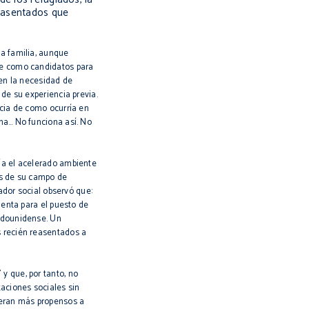
reasentados que
la familia, aunque
rse como candidatos para
 en la necesidad de
de su experiencia previa.
ncia de como ocurría en
na… No funciona así. No
ía el acelerado ambiente
tas de su campo de
ador social observó que:
uenta para el puesto de
tadounidense. Un
s recién reasentados a
y que, por tanto, no
taciones sociales sin
 eran más propensos a