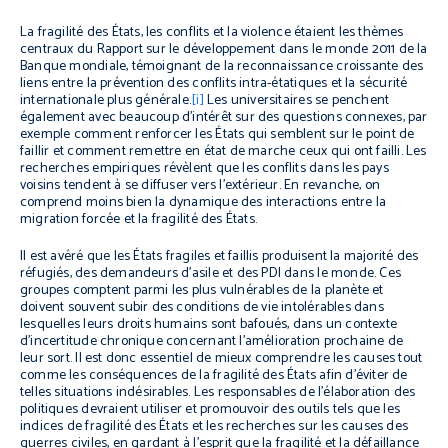
La fragilité des États, les conflits et la violence étaient les thèmes
centraux du
Rapport sur le développement dans le monde
2011 de la
Banque mondiale, témoignant de la reconnaissance croissante des
liens entre la prévention des conflits intra-étatiques et la sécurité
internationale plus générale.
[i]
Les universitaires se penchent
également avec beaucoup d’intérêt sur des questions connexes, par
exemple comment renforcer les États qui semblent sur le point de
faillir et comment remettre en état de marche ceux qui ont failli. Les
recherches empiriques révèlent que les conflits dans les pays
voisins tendent à se diffuser vers l’extérieur. En revanche, on
comprend moins bien la dynamique des interactions entre la
migration forcée et la fragilité des États.
Il est avéré que les États fragiles et faillis produisent la majorité des
réfugiés, des demandeurs d’asile et des PDI dans le monde. Ces
groupes comptent parmi les plus vulnérables de la planète et
doivent souvent subir des conditions de vie intolérables dans
lesquelles leurs droits humains sont bafoués, dans un contexte
d’incertitude chronique concernant l’amélioration prochaine de
leur sort. Il est donc essentiel de mieux comprendre les causes tout
comme les conséquences de la fragilité des États afin d’éviter de
telles situations indésirables. Les responsables de l’élaboration des
politiques devraient utiliser et promouvoir des outils tels que les
indices de fragilité des États et les recherches sur les causes des
guerres civiles, en gardant à l’esprit que la fragilité et la défaillance