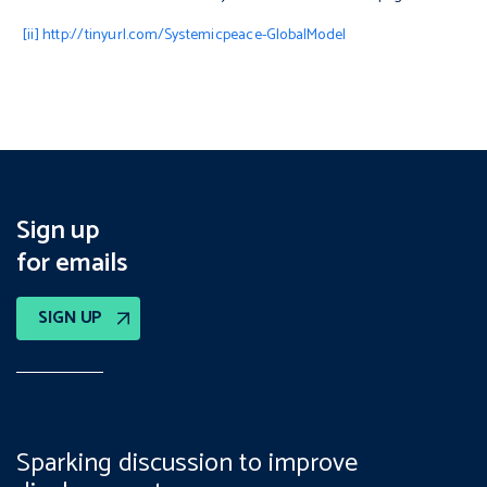
[ii]
http://tinyurl.com/Systemicpeace-GlobalModel
Sign up
for emails
SIGN UP
Sparking discussion to improve