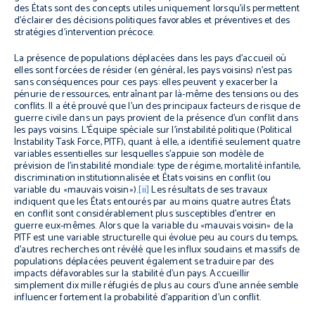
des États sont des concepts utiles uniquement lorsqu’ils permettent
d’éclairer des décisions politiques favorables et préventives et des
stratégies d’intervention précoce.
La présence de populations déplacées dans les pays d’accueil où
elles sont forcées de résider (en général, les pays voisins) n’est pas
sans conséquences pour ces pays: elles peuvent y exacerber la
pénurie de ressources, entraînant par là-même des tensions ou des
conflits. Il a été prouvé que l’un des principaux facteurs de risque de
guerre civile dans un pays provient de la présence d’un conflit dans
les pays voisins. L’Équipe spéciale sur l’instabilité politique (
Political
Instability Task Force
, PITF), quant à elle, a identifié seulement quatre
variables essentielles sur lesquelles s’appuie son modèle de
prévision de l’instabilité mondiale: type de régime, mortalité infantile,
discrimination institutionnalisée et États voisins en conflit (ou
variable du «mauvais voisin»).
[ii]
Les résultats de ses travaux
indiquent que les États entourés par au moins quatre autres États
en conflit sont considérablement plus susceptibles d’entrer en
guerre eux-mêmes. Alors que la variable du «mauvais voisin» de la
PITF est une variable structurelle qui évolue peu au cours du temps,
d’autres recherches ont révélé que les influx soudains et massifs de
populations déplacées peuvent également se traduire par des
impacts défavorables sur la stabilité d’un pays. Accueillir
simplement dix mille réfugiés de plus au cours d’une année semble
influencer fortement la probabilité d’apparition d’un conflit.