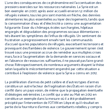
L’une des conséquences de ce phénomène est l’accentuation des
pressions exercées sur les ressources nationales. La Syrie est un
bon exemple: en 2007, après avoir accueilli environ 1,2 million de
réfugiés irakiens, tous les prix sont montés en flèche, des denrées
alimentaires les plus essentielles au loyer des logements, tandis que
la consommation d’eau et d’électricité a connu une augmentation
fulgurante. Essor du chômage, écoles surchargées, hôpitaux
engorgés et dégradation des programmes sociaux élémentaires –
tels étaient les symptômes de l’influx de réfugiés. Un sentiment de
frustration a progressivement envahi tant les communautés
d’accueil que les populations de réfugiés, exacerbant les tensions et
provoquant des flambées de violence. Le gouvernement syrien s’est
trouvé sous une pression accrue de remédier aux multiples crises
mais, face à l’augmentation de la demande en services sociaux et
en l’absence de ressources suffisantes, il ne pouvait pas faire grand-
chose. Rétrospectivement, de nombreux arguments étayent la thèse
selon laquelle le mécontentement engendré par cette situation a
contribué à l’explosion de violence que la Syrie a connu en 2012.
La prolifération d’armes de petit calibre et d’autres types d’armes
constitue un autre facteur de fragilisation des États en raison d’un
conflit dans un pays voisin, de même que la propagation éventuelle
d’idéologies extrémistes. Le conflit qui a sévi au Mali en 2012 en
constitue un exemple dans la mesure où il a été probablement
précipité par l’intervention de l’OTAN en Libye et qu’il résultait en
partie de la fourniture d’armes aux combattants rebelles, y compris