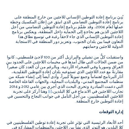
بُنِيَ برنامج إعادة التوطين الإنساني للاجئين من خارج المنطقة على
برنامج إعادة التوطين التضامني الذي انبثق عن إعلان المكسيك وخطة
عملها لعام 2004، وقد صُمِّمَ برنامج إعادة التوطين التضامني من أجل
اللاجئين الذين هم بحاجةٍ إلى الحماية داخل المنطقة، ويعكس برنامج
إعادة التوطين الإنساني الذي جاء لاحقاً رغبة في توسيع نطاق هذا
التعاون فيما بين بلدان الجنوب، وتعزيز دور المنطقة في الاستجابة
الدولية للاجئين وحمايتهم.
واستقبلت كلُّ من تشيلي والبرازيل أكثر من 100 لاجئ فلسطيني، كانوا
من ضمن الحالات التي طال أمدها في مخيمات اللاجئين على الحدود بين
العراق وسوريا وفي الصحراء الأردنية، وبالرغم من أن العدد كان صغيراً
مقارنةً مع عدد اللاجئين الذي تستوعبه بلدان إعادة التوطين التقليدية،
أثار البرنامج اهتماماً وجمع تمويلاً كبيراً، وأدى أيضاً إلى إنشاء شبكة من
منظمات المجتمع المدني، والبلديات المحلية، والجهات الفاعلة الخاصة
التي دعمت المبادرة. وتحرى البحث الذي أجري بين عامي 2012 و 2014
تجارب اللاجئين في الاندماج في كلا البلدين،
[i]
وهنا أركز على تجربة
اللاجئين الفلسطينيين، من أجل التأمل في جوانب النجاح والتحسين في
إعادة التوطين خارج المنطقة.
إدارة التوقعات
أحد الأبعاد الرئيسية التي تؤثر على تجربة إعادة توطين الفلسطينيين في
كلا البلدين هو التوتر الذي نشأ بين اللاجئين والمنظمات المشاركة في