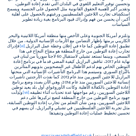
وتحسين توفير التعليم اللغوي في البلدان التي تقدم إعادة التوطين،
وتقدير أكبر لأهمية الحقوق القانونية مثل الحصول على الجنسية. ويسمح
استكشاف تجارب اللاجئين الفلسطينيين ورغبتهم بالحصول على أهلية
أكبر، أن يحسن من فهم وإدراك قيود البرنامج بغية زيادة تطوير
السياسات.
وتلتزم أمريكا الجنوبية وعلى الأخص منها منطقة أمريكا اللاتينية والبحر
الكاريبي برمتها بإظهار التضامن مع الأزمات الإنسانية الدولية، من خلال
تطبيق إعادة التوطين كما جاء في إعلان وخطة عمل البرازيل.
[vi]
فإدراك
تجارب إعادة التوطين من خارج المنطقة هو مفتاح النجاح في هذا
المسعى، وبينما تستعد تشيلي لاستقبال 60 لاجئاً سورياً من لبنان في
نهاية عام 2017، تناقش البرازيل كيفية المضي قدماً في برنامج إعادة
التوطين الخاص بهم لدعم الأطفال غير المصحوبين بذويهم المتأثرين
بالنِّزاع السوري. وسيتمم هذا البرنامج التأشيرات الإنسانية التي منحتها
البرازيل للاجئين السوريين منذ عام 2013. كما نفذت الأرجنتين تأشيرات
إنسانية للاجئين السوريين منذ عام 2014، وهي الآن بصدد وضع برنامج
إعادة التوطين بالكفالة الأهلية. وكانت الأوروغواي أول بلد يعيد توطين
اللاجئين السوريين، رغم مواجهتها عدة تحديات أثناء تطبيقه.
[vii]
وبُذِلَت
جهود برنامج التوطين من خارج المنطقة لتضع تركيزها على دعم
اللاجئين السوريين، ومن شأن التعلم من تجارب إعادة التوطين السابقة،
مثل تجربة اللاجئين الفلسطينيين في تشيلي والبرازيل، أن يسهم في
تحسين تخطيط عمليات إعادة التوطين وتنفيذها.
مارسيا فيرا إيسبينوزا
marcia.vera@sheffield.ac.uk