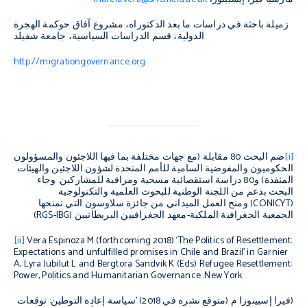
زميلة باحثة في دراسات ما بعد الدكتوراه، مشروع آفاق حوكمة الهجرة
الدولية، قسم الدراسات السياسية، جامعة شفيلد
http://migrationgovernance.org
[i]
ضم البحث 80 مقابلة (مع جهات مختلفة بما فيها اللاجئون والمسؤولون
الحكوميون والمفوضية السامية للأمم المتحدة لشؤون اللاجئين والهيئات
المنفذة) و80 دراسة استقصائية مسحية ومراقبة للمشاركين. وجاء
البحث بدعم من اللجنة الوطنية للبحوث العلمية والتكنولوجية
(
CONICYT
) ومنح العمل الميداني من جائزة سلاوسون التي تمنحها
الجمعية الجغرافية الملكية-معهد الجغرافيين البريطانيين (
RGS-IBG
)
[ii]
Vera Espinoza M (forthcoming 2018) ‘The Politics of Resettlement:
Expectations and unfulfilled promises in Chile and Brazil’ in Garnier
A, Lyra Jubilut L and Bergtora Sandvik K (Eds)
Refugee Resettlement
:
Power, Politics and Humanitarian Governance
.
New York
(فيرا إسبينوزا م (متوقع نشره في 2018) ’سياسة إعادة التوطين: توقعات