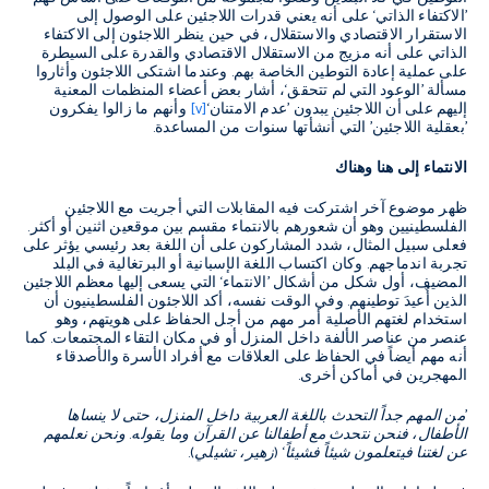
’الاكتفاء الذاتي‘ على أنه يعني قدرات اللاجئين على الوصول إلى
الاستقرار الاقتصادي والاستقلال، في حين ينظر اللاجئون إلى الاكتفاء
الذاتي على أنه مزيج من الاستقلال الاقتصادي والقدرة على السيطرة
على عملية إعادة التوطين الخاصة بهم. وعندما اشتكى اللاجئون وأثاروا
مسألة ’الوعود التي لم تتحقق‘، أشار بعض أعضاء المنظمات المعنية
إليهم على أن اللاجئين يبدون ’عدم الامتنان‘
[v]
وأنهم ما زالوا يفكرون
’بعقلية اللاجئين’ التي أنشأتها سنوات من المساعدة.
الانتماء إلى هنا وهناك
ظهر موضوع آخر اشتركت فيه المقابلات التي أجريت مع اللاجئين
الفلسطينيين وهو أن شعورهم بالانتماء مقسم بين موقعين اثنين أو أكثر.
فعلى سبيل المثال، شدد المشاركون على أن اللغة بعد رئيسي يؤثر على
تجربة اندماجهم. وكان اكتساب اللغة الإسبانية أو البرتغالية في البلد
المضيف، أول شكل من أشكال ’الانتماء‘ التي يسعى إليها معظم اللاجئين
الذين أٌعيدَ توطينهم. وفي الوقت نفسه، أكد اللاجئون الفلسطينيون أن
استخدام لغتهم الأصلية أمر مهم من أجل الحفاظ على هويتهم، وهو
عنصر من عناصر الألفة داخل المنزل أو في مكان التقاء المجتمعات. كما
أنه مهم أيضاً في الحفاظ على العلاقات مع أفراد الأسرة والأصدقاء
المهجرين في أماكن أخرى.
’من المهم جداً التحدث باللغة العربية داخل المنزل، حتى لا ينساها
الأطفال، فنحن نتحدث مع أطفالنا عن القرآن وما يقوله. ونحن نعلمهم
عن لغتنا فيتعلمون شيئاً فشيئاً‘ (زهير، تشيلي).