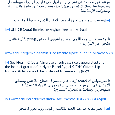
ووعود غير محققة في تشيلي والبرازيل‘ في غارنير أ وليرا جوبيولوت ل
وبيرغوتا ساندفيك ك (محررون)
إعادة توطين اللاجئين: القوة والسياسة
والحوكمة الإنسانية
)
[iii]
وضعت أسماء مستعارة لجميع اللاجئين الذين خضعوا للمقابلات.
[iv]
UNHCR (2014)
Booklet for Asylum Seekers in Brazil
(المفوضية السامية للأمم المتحدة لشؤون اللاجئين (2014)
دليل لطالبي
اللجوء في البرازيل
)
www.acnur.org/t3/fileadmin/Documentos/portugues/Publicacoes/2015/C
[v]
See Moulin C (2012) ‘Ungrateful subjects
?
Refugee protest and
the logic of gratitude’ in Nyers P and Rygiel K (Eds)
Citizenship,
Migrant Activism and the Politics of Movement
, pp54-72
.
(انظر مولين ك (2012) ’رعايا غير ممتنين؟ احتجاج اللاجئين ومنطق
الامتنان‘ في نايرس ب وريجيل ك (محرران)
المواطنة ونشاط
المهاجرين وسياسات التحرك البشري
)
[vi]
www.acnur.org/t3/fileadmin/Documentos/BDL/2014/9865.pdf
[vii]
انظر مقالة في هذا العدد للكاتب راكويل رودريغوز كاميجو