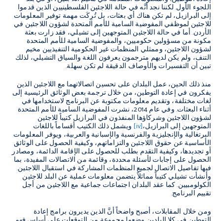
اللجوء الأول. لكننا نجد أنَّه في حالة اللاجئين الفلسطينيين الذين قدموا
إلى البرازيل، لم تكن هناك أي بعثات، بل تُرِكَت مهمة توفير المعلومات
للاجئين لموظفي المفوضية السامية للأمم المتحدة لشؤون اللاجئين في
الأردن. أما في حالة اللاجئين المتوجهين إلى تشيلي، فقد زارت بعثة
مكونة من مسؤولين حكوميين، والمفوضية السامية للأمم المتحدة
لشؤون اللاجئين، وممثلي المنظمات غير الحكومية التنفيذيين مخيم
التنف، ولم يكن لديهم مترجمون يعرفون اللغة والسياق التشيلي، لذلك
تبين أن التفسيرات والأوصاف الدقيقة لم تكن سهلة.
منذ ذلك الحين، عمل البلدان على تحسين اتصالاتهما مع اللاجئين الذين
يفكرون في إعادة التوطين، من خلال ترجمة بعض الوثائق الرئيسية إلى
لغات مختلفة، وتقديم معلومات مكتوبة عن البرنامج لاستخدامها في
أثناء البعثات. وفي عام 2014، نشرت المفوضية السامية للأمم المتحدة
لشؤون اللاجئين وشركاؤها المنفذون في البرازيل كتيباً للاجئين
المتوجهين إلى البرازيل،
[iv]
ويشمل ذلك الكتيب أقساماً باللغات
البرتغالية والإنجليزية والفرنسية والإسبانية والعربية، ويوفر المعلومات
الأساسية عن حقوق اللاجئين والتزاماتهم، وكيفية الحصول على الوثائق
أو تجديدها، وكيفية التقدم بطلب للحصول على الإقامة الدائمة، ومصادر
الحصول على إجابات لأسئلة محددة، وقائمة من الاتصالات المفيدة، بما
فيها تفاصيل الاتصال لجميع المنظمات المشاركة في استقبال اللاجئين.
وأنشأت تشيلي كتيباً مماثلاً يتضمن معلومات عملية عن البلد للاجئين
الكولومبيين. كما عقد البلدان اجتماعات جماعية مع اللاجئين من أجل
تقييم البرنامج.
ومن خلال المقابلات، أصبح واضحاً أنَّ الذين يديرون برامج إعادة
التوطين في كلا البلدين وضعوا مجموعة من التوقعات على أساس فهم