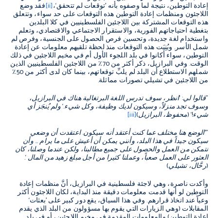
إعادة التوطين، نتيجة لما وصفوه بأنه ’توقعات لم تتحقق‘،
[ii]
فقد وضع
اللاجئون ومنظمات إعادة التوطين هذه التوقعات على حد سواء، وتتعلق
هذه التوقعات المشتركة بين اللاجئين الفلسطينيين في كلا البلدين
بتغطية احتياجاتهم الفورية، والاستقرار الاجتماعي والاقتصادي، وتعلم
واستخدام لغة جديدة، وتحسين فرص الحصول على الجنسية، وفرص لم
شمل الأسر. وبُنِيَت هذه التوقعات منذ لحظة تلقيهم معلومات عن إعادة
التوطين، سواء أكانوا في بلد اللجوء الأول أم في مخيم اللاجئين في ذلك
الوقت. وفي البرازيل، ذكر أكثر من 70٪ من اللاجئين الفلسطينيين الذين
شملهم الاستطلاع أن البلد لم يلبِّ توقعاتهم، بينما كان لدى أكثر من 50٪
من اللاجئين في تشيلي تصورات مماثلة.
"قالوا لي: ’انظر، سوف تدرس اللغة البرتغالية هناك في البرازيل،
وسوف تجد منزلاً، وسيكون لديك وظيفة، وكل شيء.‘ ولم يُنجَز أي
شيء!‘ (محفوظ، البرازيل)
[iii]
"’الوضع هنا مختلف عما كنت أعتقد أنه سيكون. اعتقدت أن وضعي
سيكون جيداً في هذا البلد، وأنني يمكن أن أعيش على ما يرام … وأن
نتمكن من العمل والحصول على جميع مطالبنا، ولكن عندما وصلنا، كان
العثور على العمل صعباً، وعملنا كثيرا من أجل مبلغ زهيد من المال ‘.
(رحَّال، تشيلي)
وأكدت ناصرة، وهي لاجئة فلسطينية في البرازيل، أنَّ منظمات إعادة
التوطين لو أنها قدمت معلومات دقيقة منذ البداية، لكان اللاجئون أكثر
وعياً عند اتخاذ قرارهم. وفي هذا السياق، يقع دور كبير على ’بعثات‘
المقابلات (وهي الزيارات التي يقوم بها مسؤولون من البلد الذي يقدم
إعادة التوطين) والمعلومات المقدمة في مخيم اللاجئين، أو في بلد