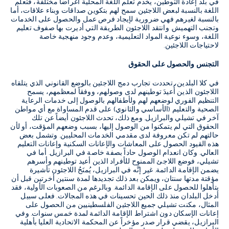
في بلد إعادة التوطين، يخدم تعلم اللغة المحلية أغراضاً مختلفة، فتعلم
اللغة بالنسبة لبعض اللاجئين سمح لهم بتكوين صداقات وبناء علاقات، أما
بالنسبة لغيرهم فهي ضرورية لإيجاد فرص عمل والحصول على الخدمات
وتجنب التهميش. وانتقد اللاجئون الطريقة التي أديرت بها صفوف تعليم
اللغة، وسوء نوعية المواد التعليمية، وعدم وجود منهجية خاصة
لاحتياجات اللاجئين.
التجنس والحصول على الحقوق
في كلا البلدين، تحددت تجارب دمج اللاجئين بالوضع القانوني الذي يتلقاه
اللاجئون الذين أُعيدَ توطينهم لدى وصولهم، ووفقاً لمعظمهم، يسمح
التنظيم الفوري لوضعهم لهم ولأطفالهم بالوصول إلى خدمات الرعاية
الصحية والتعليم (الأساسي والثانوي) على قدم المساواة مع أي مواطن
آخر في تشيلي والبرازيل. ومع ذلك، تحدث اللاجئون أيضاً عن تلك
الحقوق التي لم يتمكنوا من الوصول إليها، بسبب وضعهم المؤقت، أو لأن
حالتهم لم تكن معروفة لدى مقدمي الخدمات المحليين. وتشمل بعض
هذه القيود الحصول على المعاشات والإعانات السكنية وإعانات التعليم
العالي. وكان انعدام الوصول حاداً بصفة خاصة في البرازيل. أما في
تشيلي، فوضع اللاجئ الممنوح للأفراد الذين أعيد توطينهم وأسرهم
يضمن الإقامة الدائمة. غير إنَّه في البرازيل، يُمنَحُ اللاجئون تأشيرة
مؤقتة مدتها سنتان، ويمكن بعد ذلك تجديدها لمدة سنتين أخرتين قبل أن
يتأهلوا للحصول على الإقامة الدائمة. وبالرغم من الصعوبات الأولية، فقد
أدخل البلدان منذ ذلك الحين تحسينات في هذه المجالات. فعلى سبيل
المثال، مكنت تشيلي جميع اللاجئين الفلسطينيين من الحصول على
إعانات الإسكان دون اشتراط الإقامة الدائمة لمدة خمس سنوات. وفي
البرازيل، يقضي قرار صدر مؤخراً عن المحكمة الاتحادية العليا بأهلية