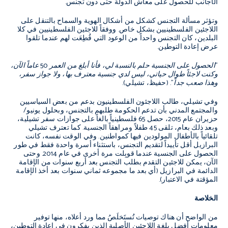
الأجانب للحصول على معاش الدولة حتى دون تجنس.
وتؤثر مسألة التجنس كشكل من أشكال الهوية والسماح بالتنقل على
اللاجئين الفلسطينيين بشكل خاص. ووفقاً للاجئين الفلسطينيين في كلا
البلدين، كان التجنس واحداً من الوعود التي قُطِعَت لهم عندما تلقوا
عرض إعادة التوطين.
"الحصول على الجنسية حلم بالنسبة لي، فأنا أبلغ من العمر 50 عاماً الآن،
وكنت لاجئاً طوال حياتي، ليس لدي جنسية معترف بها، ولا جواز سفر،
وهذا صعب جداً
". (حفيظ، تشيلي).
وفي تشيلي، طالب اللاجئون الفلسطينيون بدعم من بعض السياسيين
والمجتمع المدني بأن تدعم الحكومة طلبهم بالتجنس، وبحلول يونيو/
حزيران عام 2015، حصل 65 فلسطينياً بالغاً على جوازات سفر تشيلية،
وبعد ذلك بعام، تلقى 45 طفلاً ومراهقاً الجنسية. كما تعترف تشيلي
تلقائياً بالأطفال المولودين فيها كمواطنين. وفي الوقت نفسه، كانت
البرازيل أقل تأييداً لتقديم التجنس، باستثناء أسرة واحدة فقط في طور
الحصول على الجنسية عندما قوبِلت مرة أخرى في عام 2014. وحتى
الآن، يمكن للاجئين التقدم بطلب التجنس بعد أربع سنوات من الإقامة
الدائمة في البرازيل (أي بعد ما مجموعه ثماني سنوات بعد أخذ الإقامة
المؤقتة في الاعتبار).
الخلاصة
من الواضح أن هناك توصيات تُستَخلَصُ مما ورد أعلاه، منها توفير
معلومات أفضل بلغة اللاجئين الأصلية الذين يفكرون في إعادة التوطين،