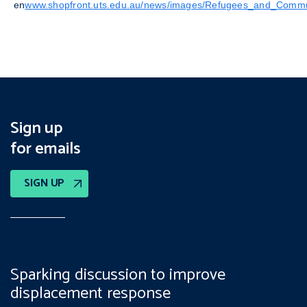
en
www.shopfront.uts.edu.au/news/images/Refugees_and_Commu
Sign up
for emails
SIGN UP
Sparking discussion to improve
displacement response