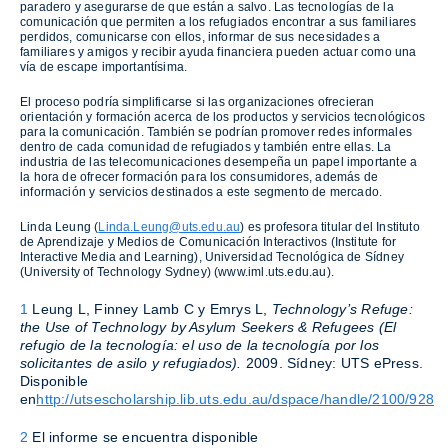
paradero y asegurarse de que están a salvo. Las tecnologías de la
comunicación que permiten a los refugiados encontrar a sus familiares
perdidos, comunicarse con ellos, informar de sus necesidades a
familiares y amigos y recibir ayuda financiera pueden actuar como una
vía de escape importantísima.
El proceso podría simplificarse si las organizaciones ofrecieran
orientación y formación acerca de los productos y servicios tecnológicos
para la comunicación. También se podrían promover redes informales
dentro de cada comunidad de refugiados y también entre ellas. La
industria de las telecomunicaciones desempeña un papel importante a
la hora de ofrecer formación para los consumidores, además de
información y servicios destinados a este segmento de mercado.
Linda Leung (
Linda.Leung@uts.edu.au
) es profesora titular del Instituto
de Aprendizaje y Medios de Comunicación Interactivos (Institute for
Interactive Media and Learning), Universidad Tecnológica de Sídney
(University of Technology Sydney) (www.iml.uts.edu.au).
1
Leung L, Finney Lamb C y Emrys L,
Technology’s Refuge:
the Use of Technology by Asylum Seekers & Refugees
(El
refugio de la tecnología: el uso de la tecnología por los
solicitantes de asilo y refugiados).
2009. Sídney: UTS ePress.
Disponible
en
http://utsescholarship.lib.uts.edu.au/dspace/handle/2100/928
2
El informe se encuentra disponible