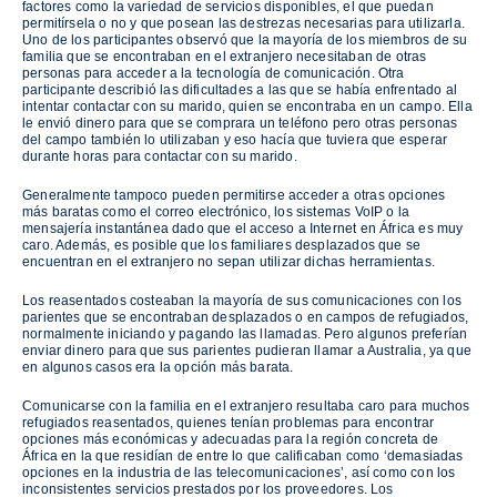
factores como la variedad de servicios disponibles, el que puedan
permitírsela o no y que posean las destrezas necesarias para utilizarla.
Uno de los participantes observó que la mayoría de los miembros de su
familia que se encontraban en el extranjero necesitaban de otras
personas para acceder a la tecnología de comunicación. Otra
participante describió las dificultades a las que se había enfrentado al
intentar contactar con su marido, quien se encontraba en un campo. Ella
le envió dinero para que se comprara un teléfono pero otras personas
del campo también lo utilizaban y eso hacía que tuviera que esperar
durante horas para contactar con su marido.
Generalmente tampoco pueden permitirse acceder a otras opciones
más baratas como el correo electrónico, los sistemas VoIP o la
mensajería instantánea dado que el acceso a Internet en África es muy
caro. Además, es posible que los familiares desplazados que se
encuentran en el extranjero no sepan utilizar dichas herramientas.
Los reasentados costeaban la mayoría de sus comunicaciones con los
parientes que se encontraban desplazados o en campos de refugiados,
normalmente iniciando y pagando las llamadas. Pero algunos preferían
enviar dinero para que sus parientes pudieran llamar a Australia, ya que
en algunos casos era la opción más barata.
Comunicarse con la familia en el extranjero resultaba caro para muchos
refugiados reasentados, quienes tenían problemas para encontrar
opciones más económicas y adecuadas para la región concreta de
África en la que residían de entre lo que calificaban como ‘demasiadas
opciones en la industria de las telecomunicaciones’, así como con los
inconsistentes servicios prestados por los proveedores. Los