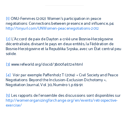
[1]
ONU-Femmes (2012)
Women’s participation in peace
negotiations: Connections between presence and influence,
p4
http://tinyurl.com/UNWomen-peacenegotiations-2012
[2]
L'Accord de paix de Dayton a créé une Bosnie-Herzégovine
décentralisée, divisant le pays en deux entités, la Fédération de
Bosnie-Herzégovine et la Republika Srpska, avec un État central peu
solide.
[3]
www.refworld.org/docid/3b00f4672e.html
[4]
Voir par exemple Paffenholz T (2014) « Civil Society and Peace
Negotiations: Beyond the Inclusion–Exclusion Dichotomy »,
Negotiation Journal,
Vol. 30, Numéro 1, p.69-91.
[5]
Les rapports de l'ensemble des discussions sont disponibles sur
http://womenorganizingforchange.org/en/events/retrospective-
exercise/