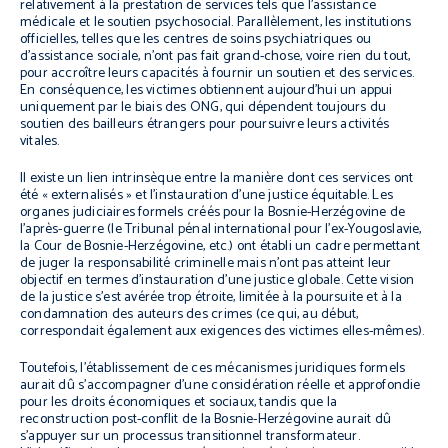
relativement à la prestation de services tels que l'assistance
médicale et le soutien psychosocial. Parallèlement, les institutions
officielles, telles que les centres de soins psychiatriques ou
d'assistance sociale, n'ont pas fait grand-chose, voire rien du tout,
pour accroître leurs capacités à fournir un soutien et des services.
En conséquence, les victimes obtiennent aujourd'hui un appui
uniquement par le biais des ONG, qui dépendent toujours du
soutien des bailleurs étrangers pour poursuivre leurs activités
vitales.
Il existe un lien intrinsèque entre la manière dont ces services ont
été « externalisés » et l'instauration d'une justice équitable. Les
organes judiciaires formels créés pour la Bosnie-Herzégovine de
l'après-guerre (le Tribunal pénal international pour l'ex-Yougoslavie,
la Cour de Bosnie-Herzégovine, etc.) ont établi un cadre permettant
de juger la responsabilité criminelle mais n'ont pas atteint leur
objectif en termes d'instauration d'une justice globale. Cette vision
de la justice s'est avérée trop étroite, limitée à la poursuite et à la
condamnation des auteurs des crimes (ce qui, au début,
correspondait également aux exigences des victimes elles-mêmes).
Toutefois, l'établissement de ces mécanismes juridiques formels
aurait dû s'accompagner d'une considération réelle et approfondie
pour les droits économiques et sociaux, tandis que la
reconstruction post-conflit de la Bosnie-Herzégovine aurait dû
s'appuyer sur un processus transitionnel transformateur.