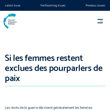
Latest issue
Forthcoming issues
Previous issues
Si les femmes restent
exclues des pourparlers de
paix
Les récits de la guerre décrivent généralement les femmes