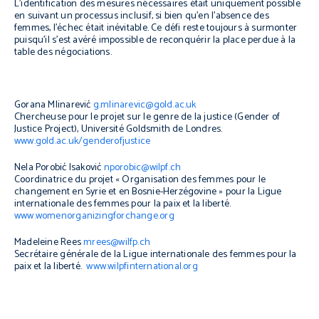
L'identification des mesures nécessaires était uniquement possible
en suivant un processus inclusif, si bien qu'en l'absence des
femmes, l'échec était inévitable. Ce défi reste toujours à surmonter
puisqu’il s’est avéré impossible de reconquérir la place perdue à la
table des négociations.
Gorana Mlinarević
g.mlinarevic@gold.ac.uk
Chercheuse pour le projet sur le genre de la justice
(Gender of
Justice Project)
, Université Goldsmith de Londres.
www.gold.ac.uk/genderofjustice
Nela Porobić Isaković
nporobic@wilpf.ch
Coordinatrice du projet « Organisation des femmes pour le
changement en Syrie et en Bosnie-Herzégovine » pour la Ligue
internationale des femmes pour la paix et la liberté.
www.womenorganizingforchange.org
Madeleine Rees
mrees@wilfp.ch
Secrétaire générale de la Ligue internationale des femmes pour la
paix et la liberté.
www.wilpfinternational.org