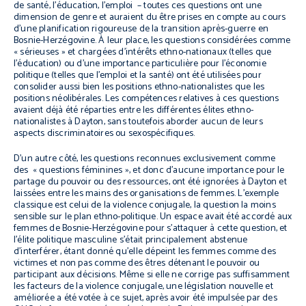
de santé, l'éducation, l'emploi – toutes ces questions ont une
dimension de genre et auraient du être prises en compte au cours
d'une planification rigoureuse de la transition après-guerre en
Bosnie-Herzégovine. À leur place, les questions considérées comme
« sérieuses » et chargées d'intérêts ethno-nationaux (telles que
l'éducation) ou d'une importance particulière pour l'économie
politique (telles que l'emploi et la santé) ont été utilisées pour
consolider aussi bien les positions ethno-nationalistes que les
positions néolibérales. Les compétences relatives à ces questions
avaient déjà été réparties entre les différentes élites ethno-
nationalistes à Dayton, sans toutefois aborder aucun de leurs
aspects discriminatoires ou sexospécifiques.
D'un autre côté, les questions reconnues exclusivement comme
des « questions féminines », et donc d'aucune importance pour le
partage du pouvoir ou des ressources, ont été ignorées à Dayton et
laissées entre les mains des organisations de femmes. L'exemple
classique est celui de la violence conjugale, la question la moins
sensible sur le plan ethno-politique. Un espace avait été accordé aux
femmes de Bosnie-Herzégovine pour s'attaquer à cette question, et
l'élite politique masculine s'était principalement abstenue
d'interférer, étant donné qu'elle dépeint les femmes comme des
victimes et non pas comme des êtres détenant le pouvoir ou
participant aux décisions. Même si elle ne corrige pas suffisamment
les facteurs de la violence conjugale, une législation nouvelle et
améliorée a été votée à ce sujet, après avoir été impulsée par des