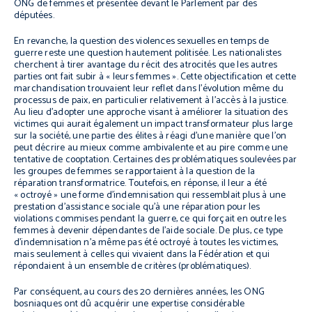
ONG de femmes et présentée devant le Parlement par des
députées.
En revanche, la question des violences sexuelles en temps de
guerre reste une question hautement politisée. Les nationalistes
cherchent à tirer avantage du récit des atrocités que les autres
parties ont fait subir à « leurs femmes ». Cette objectification et cette
marchandisation trouvaient leur reflet dans l'évolution même du
processus de paix, en particulier relativement à l'accès à la justice.
Au lieu d'adopter une approche visant à améliorer la situation des
victimes qui aurait également un impact transformateur plus large
sur la société, une partie des élites à réagi d'une manière que l'on
peut décrire au mieux comme ambivalente et au pire comme une
tentative de cooptation. Certaines des problématiques soulevées par
les groupes de femmes se rapportaient à la question de la
réparation transformatrice. Toutefois, en réponse, il leur a été
« octroyé » une forme d'indemnisation qui ressemblait plus à une
prestation d'assistance sociale qu'à une réparation pour les
violations commises pendant la guerre, ce qui forçait en outre les
femmes à devenir dépendantes de l'aide sociale. De plus, ce type
d'indemnisation n'a même pas été octroyé à toutes les victimes,
mais seulement à celles qui vivaient dans la Fédération et qui
répondaient à un ensemble de critères (problématiques).
Par conséquent, au cours des 20 dernières années, les ONG
bosniaques ont dû acquérir une expertise considérable