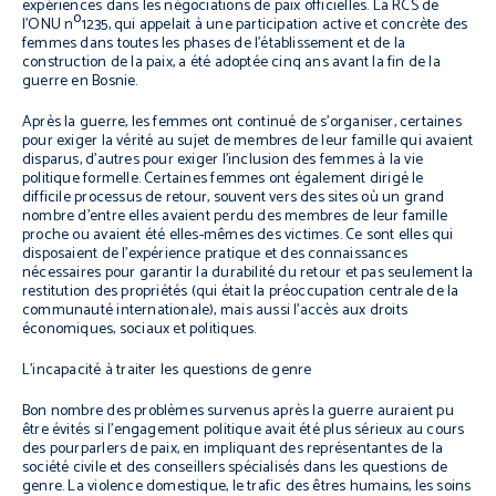
expériences dans les négociations de paix officielles. La RCS de
o
l'ONU n
1235, qui appelait à une participation active et concrète des
femmes dans toutes les phases de l'établissement et de la
construction de la paix, a été adoptée cinq ans avant la fin de la
guerre en Bosnie.
Après la guerre, les femmes ont continué de s'organiser, certaines
pour exiger la vérité au sujet de membres de leur famille qui avaient
disparus, d'autres pour exiger l'inclusion des femmes à la vie
politique formelle. Certaines femmes ont également dirigé le
difficile processus de retour, souvent vers des sites où un grand
nombre d'entre elles avaient perdu des membres de leur famille
proche ou avaient été elles-mêmes des victimes. Ce sont elles qui
disposaient de l'expérience pratique et des connaissances
nécessaires pour garantir la durabilité du retour et pas seulement la
restitution des propriétés (qui était la préoccupation centrale de la
communauté internationale), mais aussi l'accès aux droits
économiques, sociaux et politiques.
L'incapacité à traiter les questions de genre
Bon nombre des problèmes survenus après la guerre auraient pu
être évités si l'engagement politique avait été plus sérieux au cours
des pourparlers de paix, en impliquant des représentantes de la
société civile et des conseillers spécialisés dans les questions de
genre. La violence domestique, le trafic des êtres humains, les soins