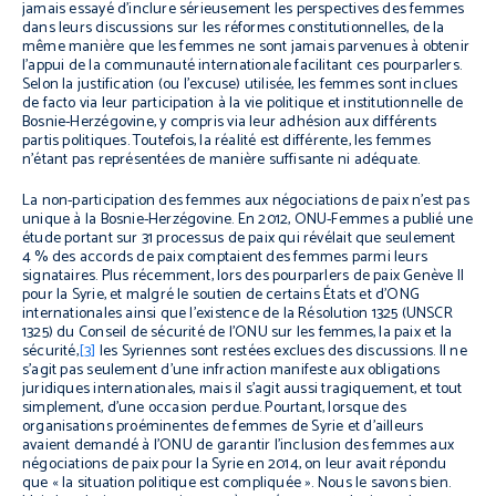
jamais essayé d'inclure sérieusement les perspectives des femmes
dans leurs discussions sur les réformes constitutionnelles, de la
même manière que les femmes ne sont jamais parvenues à obtenir
l'appui de la communauté internationale facilitant ces pourparlers.
Selon la justification (ou l'excuse) utilisée, les femmes sont inclues
de facto via leur participation à la vie politique et institutionnelle de
Bosnie-Herzégovine, y compris via leur adhésion aux différents
partis politiques. Toutefois, la réalité est différente, les femmes
n’étant pas représentées de manière suffisante ni adéquate.
La non-participation des femmes aux négociations de paix n'est pas
unique à la Bosnie-Herzégovine. En 2012, ONU-Femmes a publié une
étude portant sur 31 processus de paix qui révélait que seulement
4 % des accords de paix comptaient des femmes parmi leurs
signataires. Plus récemment, lors des pourparlers de paix Genève II
pour la Syrie, et malgré le soutien de certains États et d'ONG
internationales ainsi que l'existence de la Résolution 1325 (UNSCR
1325) du Conseil de sécurité de l'ONU sur les femmes, la paix et la
sécurité,
[3]
les Syriennes sont restées exclues des discussions. Il ne
s'agit pas seulement d'une infraction manifeste aux obligations
juridiques internationales, mais il s'agit aussi tragiquement, et tout
simplement, d'une occasion perdue. Pourtant, lorsque des
organisations proéminentes de femmes de Syrie et d’ailleurs
avaient demandé à l'ONU de garantir l'inclusion des femmes aux
négociations de paix pour la Syrie en 2014, on leur avait répondu
que « la situation politique est compliquée ». Nous le savons bien.