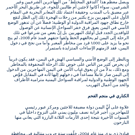
ويصل معظم هذا "التدفق المختلط" من المهاجرين الشرعيين وغير
الشرعيين، سواء أكانوا لاجئين أم طالبين للُّجوء، عن طريق البحر الأحمر
عبر مضيق باب المندب. وحقيقة اعتماد تلك المعابر البحرية في المقام
الأول على المهربين يزج بكثير من رحلات الهجرة تلك إلى الظل لتقع
خارج نطاق جهود المراقبة الدولية أو الوطنية؛ فضلاً عن أن تدهور الوضع
الأمني في اليمن يعيق فرق خفر السواحل الإنسانية عن الوصول
للوافدين الجدد قبل أولئك المهربين. بل إنَّ بعض من شرعوا في تلك
الرحلة إلى اليمن لم يحالفهم الحظ ولقوا حتفهم. فمنذ عام 2008، لم ينج
نحو ما يزيد على 1,000 فرد من مخاطر المعبر. وأما من نجح في دخول
اليمن، فقد لازمتهم الإساءات المتزايدة باستمرار.
وبالنظر إلى الوضع الأمني والسياسي الهش في اليمن، فقد يكون غريباً
أن يحرص كثير من الناس على خوض تلك الرحلة المحفوفة بالمخاطر.
ومع ذلك، بدلاً من أن يعوق غياب الأمن في اليمن المهاجرين من الدخول
إلى اليمن صار عاملاً مساعداً في دخولهم إليها لأنه في المقابل قوَّض
الجهود الوطنية والدولية لمراقبة السواحل اليمنية مترامية الأطراف
والحد من أعمال التهريب.
الكناري في منجم الفحم
علاوة على أنَّ اليمن دولة مضيفة للاجئين ومركز عبور رئيسي
للمهاجرين، أُجبر قرابة نصف مليون يمني على النزوح داخلياً في
السنوات الأخيرة نتيجة إحدى الأزمات الثلاثة البارزة التي يعاني منها
النازحون.
فبادئ ذي بدء، منذ عام 2004، خلّفت ستة حروب متتالية في محافظة