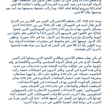
والاضطرابات.
[i]
وفي حين أنَّ اليمن أفقر الدول في المنطقة، فهي
الدولة الوحيدة في شبه الجزيرة العربية التي وقّعت اتفاقية اللاجئين
لعام 1951 وبروتوكولاها لعام 1967، وما زالت تحتفظ بسمعتها منذ أمد بعيد
بوصفها ملاذاً للاجئين.
ومنذ عام 1991، كان معظم اللاجئين إلى اليمن من الفارين من النزاع
الذي طال أمده في الصومال؛ فقد كان 95% من بين 242,000 لاجئ
مسجَّل باليمن بنهاية مارس/آذار 2013 من الصوماليين الذين مُنحوا
تلقائيًا حق اللجوء فور قدومهم إلى اليمن.
[ii]
أما الباقين فقد جاؤوا من
إثيوبيا والعراق وإريتريا وغيرها من الدول، بما في ذلك سوريا، وتظهر
تلك الدول جميعها على نحو ملحوظ في مؤشرات هشاشة الدولة. وما
يزيد الطين بِلّة أنَّ اللاجئين إلى اليمن قد فروا من دولة هشة ليحتموا
بأخرى أكثر هشاشة.
لم يكن يعلم معظم اللاجئين وطالبي اللجوء الذين وصلوا إلى اليمن
بالفساد الذي نخر في هيكل الدولة السياسي والأمني والاقتصادي. ولم
يكونوا بمأمن من عواقبه. وكانت النتيجة تشرد عدة مئات من جديد،
ولكن هذه المرة في اليمن، وقُتل آخرون في اشتباكات عنيفة رجَّت
العاصمة، صنعاء، في عام 2011. وعلاوة على ذلك، واجهوا مضايقات
متفرقة لاسيما عقب انتشار الشائعات المكذوبة في عام 2011 بشأن
استئجار الحكومة للاجئين بهدف المساعدة في قمع الاحتجاجات
المناهضة للنظام والشائعات في عام 2012 عن الاشتباه بتنفيذ
"الصوماليين" بعض الاعتداءات التفجيرية الانتحارية على المسؤولين
الحكوميين. وقد أعربت إحدى اللاجئات الصوماليات التي اعتقلت أثناء
عودتها إلى منزلها من العمل عن أسفها قائلة: "جئنا إلى اليمن هرباً من
الحرب في دولتنا لنجد أنفسنا عالقين في حرب دولة أخرى".