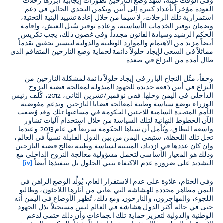
وفي الوقت عينه، شهد وضع النازحين تطورات إيجابية أبرزها رحلات
العودة مؤخراً بأعداد كبيرة إلى أبين. ويكمن التحدي الحالي في دعم
استمرارية تلك الرحلات، لا سيما من خلال إعادة تشييد البنية التحتية،
وضمان توفير الخدمات الأساسية، وإعادة توفير سُبل العيش، وإقامة
الحكم الرشيد وسيادة القانون مجدداً. وفي غضون ذلك، يجب تكريس
أيضاً مزيد من الاهتمام والموارد الوطنية والدولية لتيسير تحقيق تقدماً
مماثلاً في السعي لإيجاد حلولاً دائمة لحماية وضع النازحين المتفاقم الذي
طال أمده من النزاع في صعدة.
وحقاً، مثّل النجاح البارز في إيجاد حلولاً دائمة لمشكلة النازحين من
النزاع في أبين دَفعة جديدة للجهود المبذولة لمعالجة قضية النزوح
الداخلي في اليمن وحلها. ففي نوفمبر/تشرين الثاني، 2012، كُلف رئيس
الوزراء بوضع سياسة وطنية لمعالجة قضايا النازحين. وتدعم مفوضية
الأمم المتحدة السامية للاجئين الحكومة في مساعيها تلك. وقد وُضعت
الآن الخطوط النهائية لتلك السياسة من خلال استخدام آليات تشاور
واسعة النطاق، ويُأمل أن تتبناها الحكومة سريعاً في عام 2013. وعندما
تحل تلك اللحظة، ستبقى اليمن من بين الدول القليلة نسبياً في العالم،
وإن كان عددها في ازدياد، المتبنية لسياسة وطنية تعالج قضية النازحين.
وذلك هو المعيار الأساسي لتحمل مسؤولية معالجة النزوح الداخلي مع
التشديد على ضرورة عدم الاكتفاء بتبني الحلول بل بتنفيذها أيضاً.
[iv]
وفي الختام، علاوة على عدم الاستقرار العام، يُولِّد الوضع الراهن في
اليمن مظاهر محددة للهشاشة التي يعاني من آثارها اللاجئون، وطالبو
اللجوء، والمهاجرون، والنازحون. ومع ذلك، تُظهر الأوضاع في اليمن أنه
حتى في حالة أكثر الدول هشاشة في العالم ليس مستحيلاً بذل الجهود
الوطنية والدولية لتعزيز حماية تلك الجماعات وأن ذلك حتمي لدعم