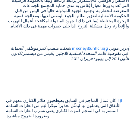
الاستقرار الوطني. فالاستقرار يرتبط ارتباطاً وثيقاً بالحكومة الرشيدة
التي تُعد بدورها معياراً يُقاس به مدى حماية المجتمع للجماعات
المعرضة للخطر به. وجميع الجهود المبذولة حالياً في اليمن من قبل
الحكومة الانتقالية لتعزيز نظام اللجوء الوطني لديها، ومعالجة قضية
الهجرة المختلطة (بما في ذلك الجهود المبذولة لمكافحة أعمال التهريب
والإتجار)، وحل مشكلة النزوح الداخلي خطوات مهمة في ذلك الاتجاه.
إيرين موني
mooney@unhcr.org
شغلت منصب كبير موظفي الحماية
في مفوضية الأمم المتحدة السامية للاجئين باليمن من ديسمبر/كانون
الأول 2011 إلى يونيو/حزيران 2013.
[1]
كان عمال المناجم في السابق يصطحبون طائر الكناري معهم في
الأنفاق التي يعملون بها ليمثّل تحذيراً مبكراً لهم من الغازات السامة
المتسربة في المنجم. فموت الكناري يعني تسرب الغازات السامة
وضرورة الخروج مباشرة.