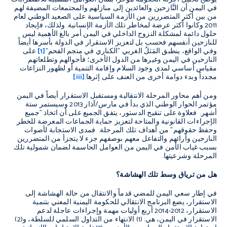
في اليمن أن النَّازحين والعائدين إلى منازلهم والمجتمعات المضيفة لهم
من بين أكثر المتضررين من الأزمة السياسية على الصعيد الوطني لعام
2011 وكانوا أكثر عرضة لمخاطر تلك الأزمة الإنسانية. ولذلك، فإيجاد
حلول دائمة لمشكلة النزوح الداخلي في اليمن أمر بالغ الأهمية ليس
للنازحين أنفسهم فحسب بل لتعزيز الاستقرار في الدولة بأسرها أيضاً.
وفي الواقع، ينطبق المَثلُ الغربي "الكناري في منجم الفحم"
[1]
على
النازحين في اليمن وغيرها من الدول الأخرى؛ فأحوالهم وتطلعاتهم
مقياس أساسي لمدى وجود السلام وإقامة التنمية أو لظهور النزاعات
مجدداً وبدء دوامة أخرى من العنف على إثرها.
[iii]
ومن أهم محاور المرحلة الانتقالية ومستقبل الاستقرار أيضاً في اليمن
مؤتمر الحوار الوطني الذي بدأ في مارس/آذار 2013 وسيستمر ستة
أشهر. فعلاوة على تنقيح الدستور، يتفق الجميع على أن اتخاذ "جميع
الإجراءات القانونية والمتاحة لتعزيز حماية الجماعات المعرضة للخطر
وحفظ حقوقهم" من أهداف تلك المرحلة. فمدى الاستجابة لأصوات
النازحين وأرائهم والتفاعل معهم بوصفهم جزء لا يتجزأ من المتضررين
بسبب غياب الأمن في اليمن من العوامل الحاسمة لضمان شمولية تلك
المرحلة وشرعيتها.
هل من ترياق وسط تلك الهشاشة؟
في إطار سعي اليمن للمضي قدماً والانتقال من حالة الهشاشة إلى
الاستقرار، يضع البرنامج الانتقالي للحكومة اليمنية المعني بتنمية
الاستقرار، 2012-2014 أربع أوليات مهمة وإجراءات عاجلة لدعم
الاستقرار في اليمن، هي: (1) الانتهاء من التداول السلمي للسلطة، و(2)