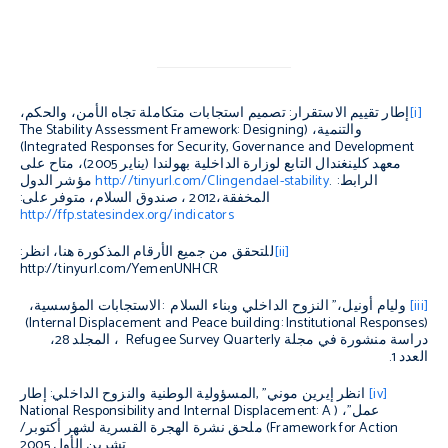
[i]
إطار تقييم الاستقرار: تصميم استجابات متكاملة تجاه الأمن، والحكم،
والتنمية، (
The Stability Assessment Framework: Designing
)
Integrated Responses for Security, Governance and Development
معهد كلينغندال التابع لوزارة الداخلية بهولندا (يناير 2005)، متاح على
الرابط:
.
http://tinyurl.com/Clingendael-stability
مؤشر الدول
المخفقة،
2012
، صندوق السلام، متوفر على:
http://ffp.statesindex.org/indicators
[ii]
للتحقق من جميع الأرقام المذكورة هنا، انظر
:
http://tinyurl.com/YemenUNHCR
[iii]
وليام أونيل،
"
النزوح الداخلي وبناء السلام
:
الاستجابات المؤسسية،
)
Internal Displacement and Peace building: Institutional Responses
(
دراسة منشورة في مجلة
Refugee Survey Quarterly
، المجلد 28،
العدد 1.
[iv]
انظر إيرين موني
, "
المسؤولية الوطنية والنزوح الداخلي: إطار
عمل
"
، (
National Responsibility and Internal Displacement: A
Framework for Action
) ملحق نشرة الهجرة القسرية لشهر أكتوبر/
تشرين الأول 2005