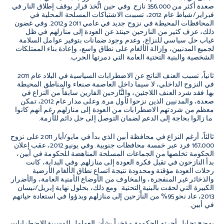
صعدة أكثر من 356,000 نازح. وفي حين اتُّخذ قرار بوقف إطلاق النار في
فبراير/شباط عام 2012، تسببت الاشتباكات المسلحة المحلية في
المحافظات المحيطة في نزوح جديد في عامي 2011 و2012. وفي غضون
ذلك، عزف كثير من النازحين حينئذ عن العودة إلى منازلهم في ظل
غياب حل سياسي للنزاع، وعدم وجود ضمانات بتوفير عوامل السلامة
لجميع المدنيين، وإزالة الألغام على نطاق واسع، وإعادة بناء الممتلكات
الشخصية والبنية التحتية العامة التي دمرتها الحرب.
ثانياً، تسبب العنف الناتج عن الاضطرابات السياسية في البلاد عام 2011
في النزوح الداخلي، لا سيما داخل العاصمة صنعاء والمناطق المحيطة
بها. فقد شرد العنف اللاجئين، والنَّازحين الفارين سابقاً من النزاع في
صعدة، والمدنيين الذين نزحوا لأول مرة. وعلى مدار عام 2012، تمكن
معظم من شردتهم الاضطرابات من العودة إلى منازلهم رغم أنهم كانوا
ما زالوا بحاجة إلى الدعم لضمان التوصل إلى حل دائم للأزمة.
ثالثاً، أرغم النزاع في محافظة أبين الذي بدأ في مايو/أيار 2011 على نزوح
167,000 فرد عبر خمسة محافظات جنوبية. وفي يونيو 2012، عقب إعلان
الحكومة تخلصها من الجماعات المسلحة المناهضة للحكومة في أبين،
بدأ النازحون في تقبل فكرة العودة إلى منازلهم. وفي البداية، كانت
رحلات العودة مؤقتة ومحدودة نتيجة اتساع نطاق الألغام الأرضية
والذخائر غير المنفجرة، والمخاوف من الأوضاع الأمنية العامة، والأضرار
الكبيرة التي لحقت بالبنية التحتية. ومع ذلك، بحلول نهاية إبريل/نيسان
2013، عاد نحو 95% من الناَّزحين إلى منازلهم وبدؤوا في استعادة حياتهم
في أبين.
يوضح تحليل أجرته الحكومة مؤخراً بشأن العوامل المسببة للاضطرابات