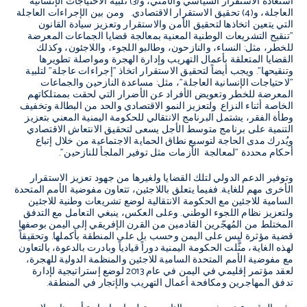
استعادة الاستقرار السياسي والأمني، و(3) تلبية الاحتياجات الإنسانية
العاجلة، و(4) تحقيق الاستقرار الاقتصادي. ومن بين الإجراءات العاجلة
التي يتعين اتخاذها لتحقيق الأمن والاستقرار وتعزيز سيادة القانون
"تنقيح التشريعات الوطنية المعنية بمعالجة قضايا الجماعات المعرضة
للخطر، مثل: النساء، والنازحون، وطالبو اللجوء، واللاجئون، وكذلك
القضايا المتعلقة بأعمال التهريب وإدارة الهجرة ومواصلة تطويرها
وتنقيحها". ويجب أيضاً لتحقيق الاستقرار اتخاذ "إجراءات عاجلة" لتلبية
"لاحتياجات الإنسانية العاجلة"، مثل: مساعدة النازحين والجماعات
المعرضة للخطر وتعويض الأفراد عن الأضرار التي لحقت بممتلكاتهم
الخاصة أثناء النزاع. ولتعزيز النمو الاقتصادي والحد من البطالة وتخفيف
وطأة الفقر، يشتمل البرنامج الانتقالي للحكومة اليمنية المعني بتعزيز
التنمية على برنامج متوسط الأجل يسعى لتحقيق الانتعاش الاقتصادي
ويُدرك مدى الحاجة لتوسيع نطاق الحماية الاجتماعية من خلال إتباع
أحكام محددة "لمعالجة الأزمات مثل توفير الملجأ للنازحين".
وتوفير الدعم الدولي لتلك القضايا ولغيرها من جهود تعزيز الاستقرار
الأخرى مهم للغاية. ففيما يتعلق باللاجئين، تتعاون مفوضية الأمم المتحدة
السامية للاجئين مع الحكومة الانتقالية لوضع تشريعات وطنية للاجئين
ولتعزيز نظام اللجوء الوطني. وعلى العكس، ينبغي التعامل مع التدفق
المختلط من المُهجّرين القادمين من القرن الإفريقي إلى اليمن بوصفها
قضية مؤثرة ليس على اليمن وحسب بل على المنطقة بأكملها. وتحقيقاً
لهذه الغاية، مثَّلت الحكومة اليمنية دوراً قيادياً وبادرت بالدعوة، بالتعاون
مع مفوضية الأمم المتحدة السامية للاجئين والمنظمة الدولية للهجرة،
لعقد مؤتمر إقليمي في اليمن في عام 2013 لوضع إستراتيجية لإدارة
تدفق المهاجرين ومكافحة أعمال التهريب والإتجار في المنطقة.