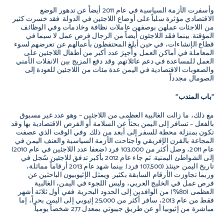
وأسفرت الأزمة السياسية في عام 2011 أيضاً عن تدهور الوضع
الاقتصادي مؤثرة سلباً على أوضاع اللاجئين في الدولة. فقد خسرت كثير
من اللاجئات عملهن بوصفهن عاملات نظافة وخادمات وفي الوظائف
المؤقتة. بينما فقَد اللاجئون أيضاً من الرجال فرص عمل لا سيما في
قطاع الإنشاءات، في حين أبلغ المحتفظون بأعمالهم عن تعرضهم لسوء
المعاملة في أماكن العمل. وأُجبِرَ عدد أكبر من أطفال اللاجئين على
العمل للمساعدة في دعم عائلاتهم. وقد دفع المزيج بين الانفلات الأمني
والصعوبات الاقتصادية في اليمن عدة مئات من اللاجئين للعودة إلى
الصومال مجدداً.
"باب المندب"
مع ذلك، ما زالت الغالبية العظمى من اللاجئين – وهو عدد غير مسبوق
بالفعل – تسافر إلى اليمن بحثاً عن السلامة أو الفرص الاقتصادية بها وقد
تكون بمنزلة محطة للسفر إلى أبعد من ذلك. وفي الوقت الذي عصفت
المجاعة بالقرن الإفريقي واجتاحت الأزمة السياسية والعنف اليمن في
عام 2011، وصل أكثر من 103,000 فرد (ضعفا عدد اللاجئين في عام 2010)
إلى الشواطئ اليمنية. ثم جاء عام 2012 بأكبر تدفق للاجئين سُجل في
تاريخ اليمن حينئذ (107,500 فرد). بينما شهد عام 2013 أرقاماً مماثلة،
وربما تجاوزت الأرقام السابقة بكثير. ويمثل الإثيوبيون الباحثين عن
فرص عمل في الخليج العربي، وليس اللجوء في اليمن، الغالبية
العظمى (80%) من الوافدين إلى الحدود البحرية. ففي أول ثلاثة أشهر
فقط من عام 2013، سافر أكثر من 25,000 إثيوبي إلى اليمن بحراً، إما
مباشرة من إثيوبيا أو عن طريق جيبوتي بمعدل 277 شخصاً يومياً.