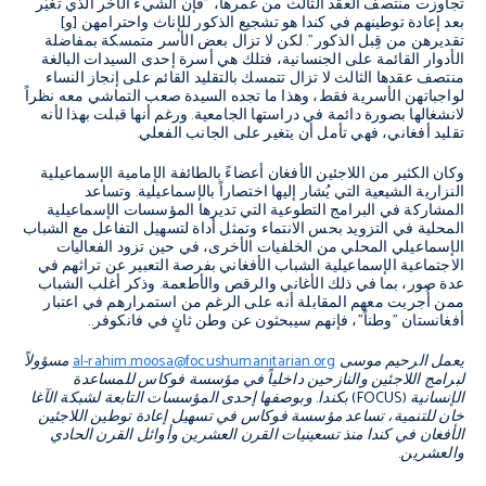
تجاوزت منتصف العقد الثالث من عمرها، "فإن الشيء الأخر الذي تغيّر
بعد إعادة توطينهم في كندا هو تشجيع الذكور للإناث واحترامهن [و]
تقديرهن من قِبل الذكور". لكن لا تزال بعض الأسر متمسكة بمفاضلة
الأدوار القائمة على الجنسانية، فتلك هي أسرة إحدى السيدات البالغة
منتصف عقدها الثالث لا تزال تتمسك بالتقليد القائم على إنجاز النساء
لواجباتهن الأسرية فقط، وهذا ما تجده السيدة صعب التماشي معه نظراً
لانشغالها بصورة دائمة في دراستها الجامعية. ورغم أنها قبلت بهذا لأنه
تقليد أفغاني، فهي تأمل أن يتغير على الجانب الفعلي.
وكان الكثير من اللاجئين الأفغان أعضاءً بالطائفة الإمامية الإسماعيلية
النزارية الشيعية التي يُشار إليها اختصاراً بالإسماعيلية. وتساعد
المشاركة في البرامج التطوعية التي تديرها المؤسسات الإسماعيلية
المحلية في التزويد بحس الانتماء وتمثل أداة لتسهيل التفاعل مع الشباب
الإسماعيلي المحلي من الخلفيات الأخرى، في حين تزود الفعاليات
الاجتماعية الإسماعيلية الشباب الأفغاني بفرصة التعبير عن تراثهم في
عدة صور، بما في ذلك الأغاني والرقص والأطعمة. وذكر أغلب الشباب
ممن أُجريت معهم المقابلة أنه على الرغم من استمرارهم في اعتبار
أفغانستان "وطناً"، فإنهم سيبحثون عن وطن ثانٍ في فانكوفر..
يعمل الرحيم موسى
al-rahim.moosa@focushumanitarian.org
مسؤولاً
لبرامج اللاجئين والنازحين داخلياً في مؤسسة فوكاس للمساعدة
الإنسانية (
FOCUS
) بكندا. وبوصفها إحدى المؤسسات التابعة لشبكة الآغا
خان للتنمية، تساعد مؤسسة فوكاس في تسهيل إعادة توطين اللاجئين
الأفغان في كندا منذ تسعينيات القرن العشرين وأوائل القرن الحادي
والعشرين.