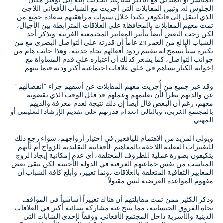
المباشر أو المتدني مع الأكبر سناً عند الحديث إليه إلى توفير مكان
الجلوس له. وتبين المقابلات التي أُجريت مع الشباب الأفغاني اللاجئ
الذي انتقل إلى فانكوفر بكندا خلال سنوات مراهقتهم سعادة جميع من
تمت معهم المقابلات بالمحافظة على العلاقات المترابطة بين الأجيال،
لكن رحب البعض أيضاً بتأثير المعايير المجتمعية الغربية. ويذكر أحد
الشباب البالغ من العمر 23 عاماً أن قدرته على التواصل البصري مع من
يكبره سناً تسمح له بتقييم ردود أفعالهم تجاه حديثه، وهذا جانب هام من
جوانب التواصل، كما يشعر كذلك أن اعتباره على قدم المساواة مع
إخواته الكبار يساهم في خلق علاقات اجتماعية أكثر ودية فيما بينهم.
وقد عبر جميع من أُجريت معهم المقابلات عن أسفهم جراء "انفصالهم"
عن والديهم نظراً لأن تعليمهم وعملهم قد قلل الوقت الذي يقضونه
معهم، رغم أن البعض قال أيضاً إن ذلك نتيجة لعدم معرفة والديهم
بالمجتمع الغربي، وبالتالي انعدام قدرتهم على تقديم الإرشاد التعليمي أو
المهني.
ويولي المزيد من الاهتمام لليافعين في اختيار أزواجهم، سواء رجع ذلك
للتغييرات الفعلية اللاحقة بالمفاهيم الأفغانية التقليدية للزواج أم لأنهم
يتكيفون بصورة عملية للظروف المختلفة، أي عدم إمكانية إيجاد الزوج
المناسب من نفس جماعتهم العرقية في الدولة الأجنبية. لكن تبقى بعض
المعايير الثقافية المتعلقة بالعلاقات دونما تغيير، وأبلغ كافة الشباب أن
مفهوم المواعدة العرضية ليس مقبولاً.
وذكر الكثير ممن تمت مقابلتهم أن هناك تغييراً أساسياً في المواقف
تجاه الفروق الجنسانية، مما ينتج عنه مشاركة نسائية أكبر في العلاقات
الدينية والأسرية داخل المجتمع الأفغاني. ووفقاً لإحدى الشابات التي