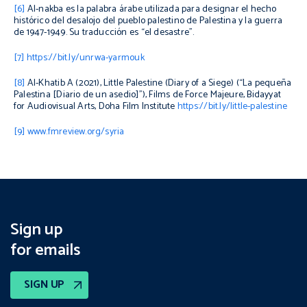
[6]
Al-nakba
es la palabra árabe utilizada para designar el hecho
histórico del desalojo del pueblo palestino de Palestina y la guerra
de 1947-1949. Su traducción es “el desastre”.
[7]
https://bit.ly/unrwa-yarmouk
[8]
Al-Khatib A (2021),
Little Palestine (Diary of a Siege)
(“La pequeña
Palestina [Diario de un asedio]”), Films de Force Majeure, Bidayyat
for Audiovisual Arts, Doha Film Institute
https://bit.ly/little-palestine
[9]
www.fmreview.org/syria
Sign up
for emails
SIGN UP