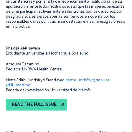
circunstancias y por la falta de reconocimiento institucional de su
aportación. Y, ante todo, mostró que, aunque las mujeres palestinas
de Siria participan activamente en las luchas por los derechos, por
desgracia sus esfuerzos apenas son tenidos en cuenta por los
responsables de las políticas ni se destacan en las investigaciones o
en la práctica.
Khadija Al-Khawaja
Estudiante universitaria, Hochschule Stralsund
Amouna Tammimi
Pediatra, UNRWA Health Centre
Mette Edith Lundsfryd Stendevad
mette.lundsfryd@mau.se
@MLundsfryd
Becaria de investigación, Universidad de Malmö
READ THE FULL ISSUE