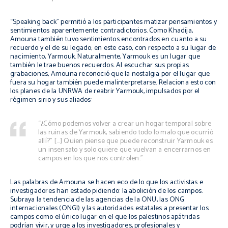
“Speaking back” permitió a los participantes matizar pensamientos y
sentimientos aparentemente contradictorios. Como Khadija,
Amouna también tuvo sentimientos encontrados en cuanto a su
recuerdo y el de su legado; en este caso, con respecto a su lugar de
nacimiento, Yarmouk. Naturalmente, Yarmouk es un lugar que
también le trae buenos recuerdos. Al escuchar sus propias
grabaciones, Amouna reconoció que la nostalgia por el lugar que
fuera su hogar también puede malinterpretarse. Relaciona esto con
los planes de la UNRWA de reabrir Yarmouk, impulsados por el
régimen sirio y sus aliados:
“¿Cómo podemos volver a crear un hogar temporal sobre
las ruinas de Yarmouk, sabiendo todo lo malo que ocurrió
allí?” […] Quien piense que puede reconstruir Yarmouk es
un insensato y solo quiere que vuelvan a encerrarnos en
campos en los que nos controlen.”
Las palabras de Amouna se hacen eco de lo que los activistas e
investigadores han estado pidiendo: la abolición de los campos.
Subraya la tendencia de las agencias de la ONU, las ONG
internacionales (ONGI) y las autoridades estatales a presentar los
campos como el único lugar en el que los palestinos apátridas
podrían vivir, y urge a los investigadores, profesionales y