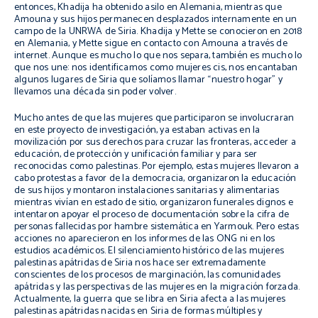
entonces, Khadija ha obtenido asilo en Alemania, mientras que
Amouna y sus hijos permanecen desplazados internamente en un
campo de la UNRWA de Siria. Khadija y Mette se conocieron en 2018
en Alemania, y Mette sigue en contacto con Amouna a través de
internet. Aunque es mucho lo que nos separa, también es mucho lo
que nos une: nos identificamos como mujeres cis, nos encantaban
algunos lugares de Siria que solíamos llamar “nuestro hogar” y
llevamos una década sin poder volver.
Mucho antes de que las mujeres que participaron se involucraran
en este proyecto de investigación, ya estaban activas en la
movilización por sus derechos para cruzar las fronteras, acceder a
educación, de protección y unificación familiar y para ser
reconocidas como palestinas. Por ejemplo, estas mujeres llevaron a
cabo protestas a favor de la democracia, organizaron la educación
de sus hijos y montaron instalaciones sanitarias y alimentarias
mientras vivían en estado de sitio, organizaron funerales dignos e
intentaron apoyar el proceso de documentación sobre la cifra de
personas fallecidas por hambre sistemática en Yarmouk. Pero estas
acciones no aparecieron en los informes de las ONG ni en los
estudios académicos. El silenciamiento histórico de las mujeres
palestinas apátridas de Siria nos hace ser extremadamente
conscientes de los procesos de marginación, las comunidades
apátridas y las perspectivas de las mujeres en la migración forzada.
Actualmente, la guerra que se libra en Siria afecta a las mujeres
palestinas apátridas nacidas en Siria de formas múltiples y