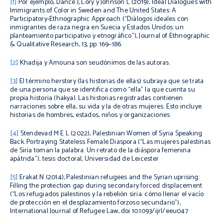
[1]
Por ejemplo, Dance J, Lory y Johnson L (2019),
Ideal Dialogues with
Immigrants of Color in Sweden and The United States: A
Participatory-Ethnographic Approach
(“Diálogos ideales con
inmigrantes de raza negra en Suecia y Estados Unidos: un
planteamiento participativo y etnográfico”),
Journal of Ethnographic
& Qualitative Research
, 13, pp. 169–186.
[2]
Khadija y Amouna son seudónimos de las autoras.
[3]
El término
herstory
(las historias de ellas) subraya que se trata
de una persona que se identifica como
“ella”
la que cuenta su
propia historia (
hakya
). Las historias registradas contienen
narraciones sobre ella, su vida y la de otras mujeres. Esto incluye
historias de hombres, estados, niños y organizaciones.
[4]
Stendevad M E L (2022),
Palestinian Women of Syria Speaking
Back. Portraying Stateless Female Diaspora
(“Las mujeres palestinas
de Siria toman la palabra. Un retrato de la diáspora femenina
apátrida”), tesis doctoral, Universidad de Leicester
[5]
Erakat N (2014),
Palestinian refugees and the Syrian uprising:
Filling the protection gap during secondary forced displacement
(“Los refugiados palestinos y la rebelión siria: cómo llenar el vacío
de protección en el desplazamiento forzoso secundario”),
International Journal of Refugee Law
, doi 10.1093/ijrl/eeu047