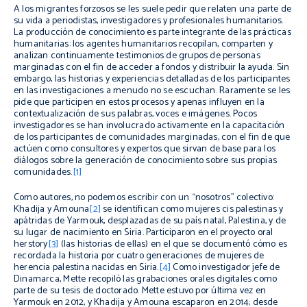
A los migrantes forzosos se les suele pedir que relaten una parte de
su vida a periodistas, investigadores y profesionales humanitarios.
La producción de conocimiento es parte integrante de las prácticas
humanitarias: los agentes humanitarios recopilan, comparten y
analizan continuamente testimonios de grupos de personas
marginadas con el fin de acceder a fondos y distribuir la ayuda. Sin
embargo, las historias y experiencias detalladas de los participantes
en las investigaciones a menudo no se escuchan. Raramente se les
pide que participen en estos procesos y apenas influyen en la
contextualización de sus palabras, voces e imágenes. Pocos
investigadores se han involucrado activamente en la capacitación
de los participantes de comunidades marginadas, con el fin de que
actúen como consultores y expertos que sirvan de base para los
diálogos sobre la generación de conocimiento sobre sus propias
comunidades.
[1]
Como autores, no podemos escribir con un “nosotros” colectivo:
Khadija y Amouna
[2]
se identifican como mujeres cis palestinas y
apátridas de Yarmouk, desplazadas de su país natal, Palestina, y de
su lugar de nacimiento en Siria. Participaron en el proyecto oral
herstory
[3]
(las historias de ellas) en el que se documentó cómo es
recordada la historia por cuatro generaciones de mujeres de
herencia palestina nacidas en Siria.
[4]
Como investigador jefe de
Dinamarca, Mette recopiló las grabaciones orales digitales como
parte de su tesis de doctorado. Mette estuvo por última vez en
Yarmouk en 2012, y Khadija y Amouna escaparon en 2014; desde