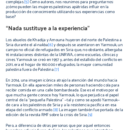
complejas.
[5]
Como autores, nos reunimos para preguntarnos:
¿cómo pueden las mujeres palestinas apátridas influir en la
producción de conocimiento utilizando sus experiencias como
base?
“Nada sustituye a la experiencia”
Los abuelos de Khadija y Amouna huyeron del norte de Palestina a
Siria durante el
al-nakba
[6]
y después se asentaron en Yarmouk, un
campo no oficial de refugiados en Siria que, no obstante, albergaba
16 instalaciones distintas de la UNRWA, como escuelas, clínicas y
cines. Yarmouk se creó en 1957 y, antes del estallido del conflicto en
2011, era el hogar de 160.000 refugiados; la mayor comunidad
palestina fuera de Palestina.
[7]
En 2014, una imagen icónica atrajo la atención del mundo hacia
Yarmouk. En ella aparecían miles de personas haciendo cola para
recibir comida en una calle bombardeada. Ese es el motivo por el
que mucha gente conoce hoy Yarmouk, lo que perjudica el papel
central de la “pequeña Palestina” —tal y como se apodó Yarmouk—
de cara a los palestinos de Siria y a la resistencia pacífica en esa
etapa del conflicto armado.
[8]
La imagen también fue portada de la
edición de la revista RMF sobre la crisis de Siria.
[9]
Pero, a diferencia de otras personas que por aquel entonces