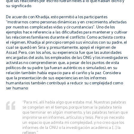
que las relaciones por escrito fueran fieles a lo que habían dicho y
su significado.
De acuerdo con Khadija, esto permitió a los participantes
“mostrarnos como personas dinámicas y en crecimiento, afectadas
por nuestras complicadas vidas y circunstancias”. Uno de los
ejemplos hace referencia a las dificultades para mantener y cultivar
las relaciones familiares durante el conflicto. Como activista contra
el régimen, Khadija al principio rompió sus vínculos con su padre, el
cual se quedó en Siria y, presuntamente, apoyó el régimen de
Assad. Pero, con los años, su experiencia fue que las autoridades
encargadas del asilo, los empleados de las ONG y los investigadores
activistas no comprendieron que, a pesar de los puntos de vista
políticos de su padre (ya fueran auténticos o simulados), en su
relación también había espacio para el cariño y la paz. Considera
que la presentación de sus experiencias en los informes
humanitarios también contribuyó a reducir su complejidad como
ser humano:
“Para mí, allí había algo que estaba mal. Nuestras palabras
se congelan en el tiempo, porque tomar la palabra tenía
que terminar en algún momento, y las palabras tenían que
imprimirse en informes, artículos y tesis. Pero yo necesito
un espacio que admita mi complejidad, y no creo que los
informes de la ONU o la investigación académica […] la
reflejen.”