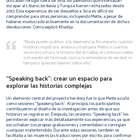
buscaban refugio fuera de Siria, los palestinos que intentaban
escapar al Líbano, Jordania y Turquía fueron rechazados desde
2012. Esta experiencia de ser devueltos a Siria es difícil de
comprender para otras personas, incluyendo Mette, a pesar de
haberse involucrado activamente en la documentación de dichas
devoluciones. Como explicó Khadija:
“Nada puede sustituir a la experiencia. No importa cuántas
historias registrara, anotara y tradujera Mette, o cuántas
veces escuchara la historia del al-nakba, el continuo nakba
o el asedio de Yarmouk, nunca lo entendería de verdad, ni
tampoco quienes leyeran sobre ello.”
“Speaking back”: crear un espacio para
explorar las historias complejas
Un elemento central del proyecto
herstory
fue lo que Mette acuñó
como sesiones “Speaking back”. Al principio, los participantes
contribuyeron al diseño de la investigación antes de que sus
historias se registraran. Después, las sesiones “Speaking back” les
permitieron explicar más detalladamente sus experiencias, ya que
escuchaban sus propias grabaciones y comentaban o corregían
cualquier malentendido. Durante estas sesiones, también se
facilitaba a las mujeres las traducciones por escrito, para confirmar