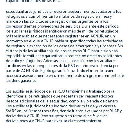
capacidad limitados de las RLO.
Estos auxiliares jurídicos ofrecieron asesoramiento, ayudaron a los
refugiados a cumplimentar formularios de registro en línea y
marcaron las solicitudes de registro más urgentes para los
correspondientes proveedores de servicios. Durante este período,
los auxiliares jurídicos identificaron más de mil de los refugiados
más vulnerables que necesitaban registrarse en ACNUR, en un
momento en el que ACNUR había suspendido todas las actividades
de registro, a excepción de los casos de emergencia y urgentes. Sin
el trabajo de los auxiliares jurídicos en estas RLO habría sido casi
imposible identificar y garantizar la protección de estos solicitantes
de asilo y refugiados. Además, la colaboración con los auxiliares
jurídicos en las denegaciones de la RSD en primera instancia por
parte de ACNUR de Egipto garantizó que todo el mundo tuviera
acceso a asesoramiento en un momento de un gran incremento de
las denegaciones.
Los auxiliares jurídicos de las RLO también han trabajado para
identificar a los refugiados que necesitan ser reasentados por
riesgos adicionales de la seguridad, como la violencia de género.
Los auxiliares jurídicos han logrado derivar más de 300 casos a
StARS en los últimos tres años, donde fueron evaluados por RLAP y
derivados a ACNUR (constituyendo en torno al 24 % de las
derivaciones a ACNUR para evaluar el reasentamiento).