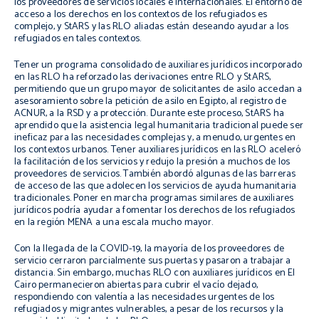
los proveedores de servicios locales e internacionales. El entorno de
acceso a los derechos en los contextos de los refugiados es
complejo, y StARS y las RLO aliadas están deseando ayudar a los
refugiados en tales contextos.
Tener un programa consolidado de auxiliares jurídicos incorporado
en las RLO ha reforzado las derivaciones entre RLO y StARS,
permitiendo que un grupo mayor de solicitantes de asilo accedan a
asesoramiento sobre la petición de asilo en Egipto, al registro de
ACNUR, a la RSD y a protección. Durante este proceso, StARS ha
aprendido que la asistencia legal humanitaria tradicional puede ser
ineficaz para las necesidades complejas y, a menudo, urgentes en
los contextos urbanos. Tener auxiliares jurídicos en las RLO aceleró
la facilitación de los servicios y redujo la presión a muchos de los
proveedores de servicios. También abordó algunas de las barreras
de acceso de las que adolecen los servicios de ayuda humanitaria
tradicionales. Poner en marcha programas similares de auxiliares
jurídicos podría ayudar a fomentar los derechos de los refugiados
en la región MENA a una escala mucho mayor.
Con la llegada de la COVID-19, la mayoría de los proveedores de
servicio cerraron parcialmente sus puertas y pasaron a trabajar a
distancia. Sin embargo, muchas RLO con auxiliares jurídicos en El
Cairo permanecieron abiertas para cubrir el vacío dejado,
respondiendo con valentía a las necesidades urgentes de los
refugiados y migrantes vulnerables, a pesar de los recursos y la