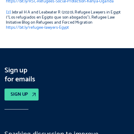
https://bit.ly/RSC-Refugees-Social-Protection-Kenya-Uganda
[2]
Jebrail H A and Leabeater R (2020),
Refugee Lawyers in Egypt
(“Los refugiados en Egipto que son abogados”), Refugee Law
Initiative Blog on Refugees and Forced Migration
https://bit.ly/refugee-lawyers-Egypt
Sign up
for emails
SIGN UP