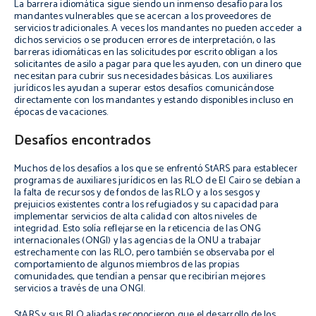
La barrera idiomática sigue siendo un inmenso desafío para los
mandantes vulnerables que se acercan a los proveedores de
servicios tradicionales. A veces los mandantes no pueden acceder a
dichos servicios o se producen errores de interpretación, o las
barreras idiomáticas en las solicitudes por escrito obligan a los
solicitantes de asilo a pagar para que les ayuden, con un dinero que
necesitan para cubrir sus necesidades básicas. Los auxiliares
jurídicos les ayudan a superar estos desafíos comunicándose
directamente con los mandantes y estando disponibles incluso en
épocas de vacaciones.
Desafíos encontrados
Muchos de los desafíos a los que se enfrentó StARS para establecer
programas de auxiliares jurídicos en las RLO de El Cairo se debían a
la falta de recursos y de fondos de las RLO y a los sesgos y
prejuicios existentes contra los refugiados y su capacidad para
implementar servicios de alta calidad con altos niveles de
integridad. Esto solía reflejarse en la reticencia de las ONG
internacionales (ONGI) y las agencias de la ONU a trabajar
estrechamente con las RLO, pero también se observaba por el
comportamiento de algunos miembros de las propias
comunidades, que tendían a pensar que recibirían mejores
servicios a través de una ONGI.
StARS y sus RLO aliadas reconocieron que el desarrollo de los