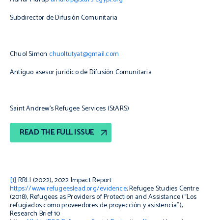
Subdirector de Difusión Comunitaria
Chuol Simon
chuoltutyat@gmail.com
Antiguo asesor jurídico de Difusión Comunitaria
Saint Andrew’s Refugee Services (StARS)
READ THE FULL ISSUE
[1]
RRLI (2022),
2022 Impact Report
https://www.refugeeslead.org/evidence
; Refugee Studies Centre
(2018),
Refugees as Providers of Protection and Assistance
(“Los
refugiados como proveedores de proyección y asistencia”),
Research Brief 10