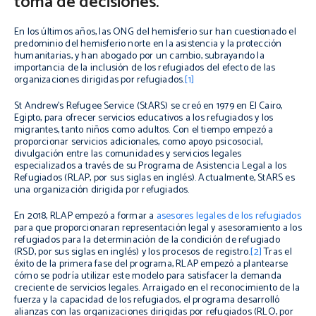
toma de decisiones.
En los últimos años, las ONG del hemisferio sur han cuestionado el
predominio del hemisferio norte en la asistencia y la protección
humanitarias, y han abogado por un cambio, subrayando la
importancia de la inclusión de los refugiados del efecto de las
organizaciones dirigidas por refugiados.
[1]
St Andrew’s Refugee Service (StARS) se creó en 1979 en El Cairo,
Egipto, para ofrecer servicios educativos a los refugiados y los
migrantes, tanto niños como adultos. Con el tiempo empezó a
proporcionar servicios adicionales, como apoyo psicosocial,
divulgación entre las comunidades y servicios legales
especializados a través de su Programa de Asistencia Legal a los
Refugiados (RLAP, por sus siglas en inglés). Actualmente, StARS es
una organización dirigida por refugiados.
En 2018, RLAP empezó a formar a
asesores legales de los refugiados
para que proporcionaran representación legal y asesoramiento a los
refugiados para la determinación de la condición de refugiado
(RSD, por sus siglas en inglés) y los procesos de registro.
[2]
Tras el
éxito de la primera fase del programa, RLAP empezó a plantearse
cómo se podría utilizar este modelo para satisfacer la demanda
creciente de servicios legales. Arraigado en el reconocimiento de la
fuerza y la capacidad de los refugiados, el programa desarrolló
alianzas con las organizaciones dirigidas por refugiados (RLO, por