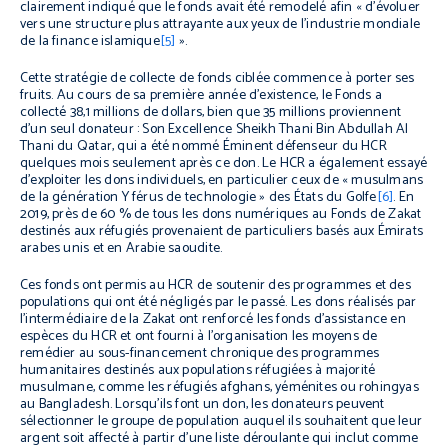
clairement indiqué que le fonds avait été remodelé afin « d’évoluer
vers une structure plus attrayante aux yeux de l’industrie mondiale
de la finance islamique
[5]
».
Cette stratégie de collecte de fonds ciblée commence à porter ses
fruits. Au cours de sa première année d’existence, le Fonds a
collecté 38,1 millions de dollars, bien que 35 millions proviennent
d’un seul donateur : Son Excellence Sheikh Thani Bin Abdullah Al
Thani du Qatar, qui a été nommé Éminent défenseur du HCR
quelques mois seulement après ce don. Le HCR a également essayé
d’exploiter les dons individuels, en particulier ceux de « musulmans
de la génération Y férus de technologie » des États du Golfe
[6]
. En
2019, près de 60 % de tous les dons numériques au Fonds de Zakat
destinés aux réfugiés provenaient de particuliers basés aux Émirats
arabes unis et en Arabie saoudite.
Ces fonds ont permis au HCR de soutenir des programmes et des
populations qui ont été négligés par le passé. Les dons réalisés par
l’intermédiaire de la Zakat ont renforcé les fonds d’assistance en
espèces du HCR et ont fourni à l’organisation les moyens de
remédier au sous-financement chronique des programmes
humanitaires destinés aux populations réfugiées à majorité
musulmane, comme les réfugiés afghans, yéménites ou rohingyas
au Bangladesh. Lorsqu’ils font un don, les donateurs peuvent
sélectionner le groupe de population auquel ils souhaitent que leur
argent soit affecté à partir d’une liste déroulante qui inclut comme