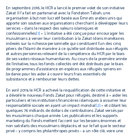
En septembre 2016, le HCR a lancé le premier volet de son initiative
Zakat. Il l’a fait en partenariat avec la Fondation Tabah, une
organisation à but non lucratif basée aux Émirats arabes unis qui
apporte son soutien aux organisations cherchant à développer leurs
services « dans le respect des valeurs islamiques et
confessionnelles
[1]
». L’initiative a été conçue pour encourager les
musulmans à verser leur contribution à la Zakat (dons monétaires
indexés sur la richesse personnelle qui constituent l’un des cinq
piliers de l’Islam) de manière à ce qu’elle soit distribuée aux réfugiés
et autres personnes relevant de la compétence du HCR par le biais
de ses vastes réseaux humanitaires. Au cours de la première année
de l’initiative, tous les fonds collectés ont été distribués par le biais
de programmes d’assistance en espèces aux réfugiés syriens en
Jordanie pour les aider à couvrir leurs frais essentiels de
subsistance et à rembourser leurs dettes.
En avril 2019, le HCR a achevé la requalification de cette initiative et
a dévoilé le nouveau Fonds Zakat pour réfugiés, destiné à « aider les
particuliers et les institutions financières islamiques à assumer leur
responsabilité sociale en ayant un impact mondial
[2]
» et ciblant les
quelques 76 milliards de dollars de contributions Zakat versés par
les musulmans chaque année. Les publications et les supports
marketing du Fonds mettent l’accent sur les besoins énormes et
non satisfaits des musulmans déplacés, et sur le fait que le secteur
privé – y compris les philanthropes privés – a un rôle clé, voire une