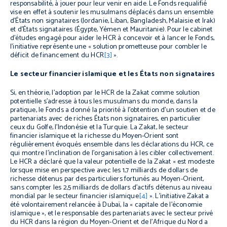
responsabilité, à jouer pour leur venir en aide. Le Fonds requalifié
vise en effet à soutenir les musulmans déplacés dans un ensemble
d’États non signataires (Jordanie, Liban, Bangladesh, Malaisie et Irak)
et d’États signataires (Égypte, Yémen et Mauritanie). Pour le cabinet
d’études engagé pour aider le HCR à concevoir et à lancer le Fonds,
l’initiative représente une « solution prometteuse pour combler le
déficit de financement du HCR
[3]
».
Le secteur financier islamique et les États non signataires
Si, en théorie, l’adoption par le HCR de la Zakat comme solution
potentielle s’adresse à tous les musulmans du monde, dans la
pratique, le Fonds a donné la priorité à l’obtention d’un soutien et de
partenariats avec de riches États non signataires, en particulier
ceux du Golfe, l’Indonésie et la Turquie. La Zakat, le secteur
financier islamique et la richesse du Moyen-Orient sont
régulièrement évoqués ensemble dans les déclarations du HCR, ce
qui montre l’inclination de l’organisation à les cibler collectivement.
Le HCR a déclaré que la valeur potentielle de la Zakat « est modeste
lorsque mise en perspective avec les 1,7 milliards de dollars de
richesse détenus par des particuliers fortunés au Moyen-Orient,
sans compter les 2,5 milliards de dollars d’actifs détenus au niveau
mondial par le secteur financier islamique
[4]
». L’initiative Zakat a
été volontairement relancée à Dubaï, la « capitale de l’économie
islamique », et le responsable des partenariats avec le secteur privé
du HCR dans la région du Moyen-Orient et de l’Afrique du Nord a