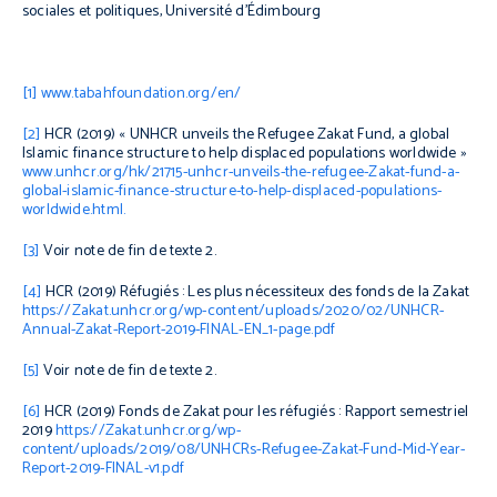
sociales et politiques, Université d’Édimbourg
[1]
www.tabahfoundation.org/en/
[2]
HCR (2019) «
UNHCR unveils the Refugee Zakat Fund, a global
Islamic finance structure to help displaced populations worldwide
»
www.unhcr.org/hk/21715-unhcr-unveils-the-refugee-Zakat-fund-a-
global-islamic-finance-structure-to-help-displaced-populations-
worldwide.html.
[3]
Voir note de fin de texte 2.
[4]
HCR (2019)
Réfugiés : Les plus nécessiteux des fonds de la Zakat
https://Zakat.unhcr.org/wp-content/uploads/2020/02/UNHCR-
Annual-Zakat-Report-2019-FINAL-EN_1-page.pdf
[5]
Voir note de fin de texte 2.
[6]
HCR (2019)
Fonds de Zakat pour les réfugiés : Rapport semestriel
2019
https://Zakat.unhcr.org/wp-
content/uploads/2019/08/UNHCRs-Refugee-Zakat-Fund-Mid-Year-
Report-2019-FINAL-v1.pdf