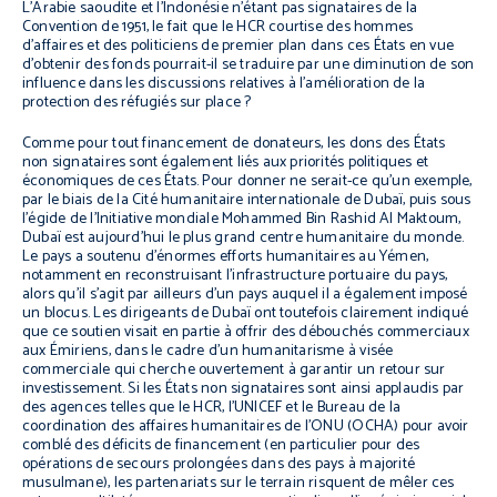
L’Arabie saoudite et l’Indonésie n’étant pas signataires de la
Convention de 1951, le fait que le HCR courtise des hommes
d’affaires et des politiciens de premier plan dans ces États en vue
d’obtenir des fonds pourrait-il se traduire par une diminution de son
influence dans les discussions relatives à l’amélioration de la
protection des réfugiés
sur place
?
Comme pour tout financement de donateurs, les dons des États
non signataires sont également liés aux priorités politiques et
économiques de ces États. Pour donner ne serait-ce qu’un exemple,
par le biais de la Cité humanitaire internationale de Dubaï, puis sous
l’égide de l’Initiative mondiale Mohammed Bin Rashid Al Maktoum,
Dubaï est aujourd’hui le plus grand centre humanitaire du monde.
Le pays a soutenu d’énormes efforts humanitaires au Yémen,
notamment en reconstruisant l’infrastructure portuaire du pays,
alors qu’il s’agit par ailleurs d’un pays auquel il a également imposé
un blocus. Les dirigeants de Dubaï ont toutefois clairement indiqué
que ce soutien visait en partie à offrir des débouchés commerciaux
aux Émiriens, dans le cadre d’un humanitarisme à visée
commerciale qui cherche ouvertement à garantir un retour sur
investissement. Si les États non signataires sont ainsi applaudis par
des agences telles que le HCR, l’UNICEF et le Bureau de la
coordination des affaires humanitaires de l’ONU (OCHA) pour avoir
comblé des déficits de financement (en particulier pour des
opérations de secours prolongées dans des pays à majorité
musulmane), les partenariats sur le terrain risquent de mêler ces