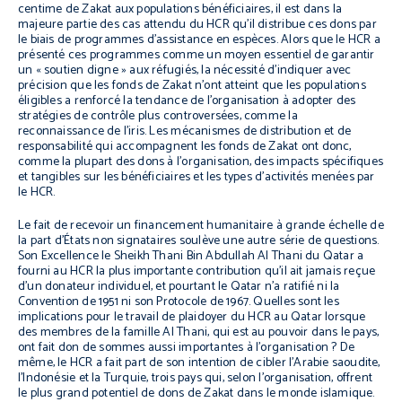
centime de Zakat aux populations bénéficiaires, il est dans la
majeure partie des cas attendu du HCR qu’il distribue ces dons par
le biais de programmes d’assistance en espèces. Alors que le HCR a
présenté ces programmes comme un moyen essentiel de garantir
un « soutien digne » aux réfugiés, la nécessité d’indiquer avec
précision que les fonds de Zakat n’ont atteint que les populations
éligibles a renforcé la tendance de l’organisation à adopter des
stratégies de contrôle plus controversées, comme la
reconnaissance de l’iris. Les mécanismes de distribution et de
responsabilité qui accompagnent les fonds de Zakat ont donc,
comme la plupart des dons à l’organisation, des impacts spécifiques
et tangibles sur les bénéficiaires et les types d’activités menées par
le HCR.
Le fait de recevoir un financement humanitaire à grande échelle de
la part d’États non signataires soulève une autre série de questions.
Son Excellence le Sheikh Thani Bin Abdullah Al Thani du Qatar a
fourni au HCR la plus importante contribution qu’il ait jamais reçue
d’un donateur individuel, et pourtant le Qatar n’a ratifié ni la
Convention de 1951 ni son Protocole de 1967. Quelles sont les
implications pour le travail de plaidoyer du HCR au Qatar lorsque
des membres de la famille Al Thani, qui est au pouvoir dans le pays,
ont fait don de sommes aussi importantes à l’organisation ? De
même, le HCR a fait part de son intention de cibler l’Arabie saoudite,
l’Indonésie et la Turquie, trois pays qui, selon l’organisation, offrent
le plus grand potentiel de dons de Zakat dans le monde islamique.