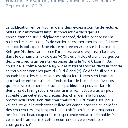
Heather Alexander, James Milner et Alice Philip
September 2022
La publication, en particulier dans des revues à comité de lecture,
reste l’un des moyens les plus concrets de partager les
connaissances sur le déplacement forcé, de faire progresser la
recherche et les objectifs de carrière des chercheurs, et d’éclairer
les débats politiques. Une étude menée en 2020 sur le
Journal of
Refugee Studies
, sans doute l’une des revues les plus influentes
dans le domaine, a révélé que 90 % des articles étaient rédigés par
des chercheurs universitaires basés dans le Nord Global
[1]
. Au
cours de la même période, 85 % des migrants forcés dans le monde
se trouvaient dans les pays du Sud Global
[2]
. Ce déséquilibre du
pouvoir biaise les études sur les migrations forcées en favorisant
leur traitement tel qu’il est effectué dans le Nord et soulève des
questions fondamentales sur la répartition du pouvoir dans le
domaine de la migration forcée lui-même. Il est de plus en plus
accepté que cet état des choses doit changer, à la fois pour
promouvoir l’inclusion des chercheurs du Sud, mais aussi pour
veiler à ce que la recherche reflète les connaissances et les idées
des chercheurs les plus proches du phénomène de la migration
forcée, dont beaucoup ont une expérience vécue inestimable. Mais
comment transformer cette reconnaissance en véritable
changement ?