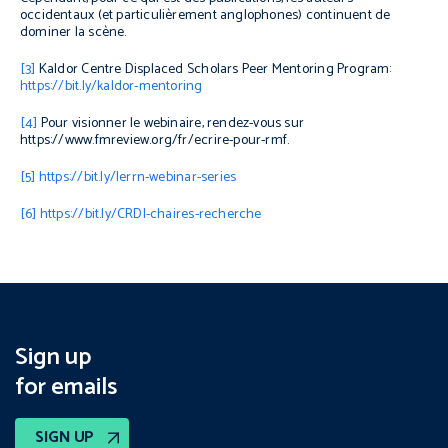
occidentaux (et particulièrement anglophones) continuent de
dominer la scène.
[3]
Kaldor Centre Displaced Scholars Peer Mentoring Program:
https://bit.ly/kaldor-mentoring
[4]
Pour visionner le webinaire, rendez-vous sur
https://www.fmreview.org/fr/ecrire-pour-rmf.
[5]
https://bit.ly/lerrn-webinar-series
[6]
https://bit.ly/CRDI-chaires-recherche
Sign up
for emails
SIGN UP