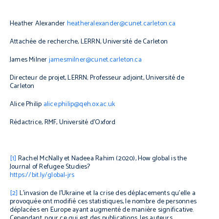
Heather Alexander
heatheralexander@cunet.carleton.ca
Attachée de recherche, LERRN, Université de Carleton
James Milner
jamesmilner@cunet.carleton.ca
Directeur de projet, LERRN; Professeur adjoint, Université de
Carleton
Alice Philip
alice.philip@qeh.ox.ac.uk
Rédactrice, RMF, Université d’Oxford
[1]
Rachel McNally et Nadeea Rahim (2020),
How global is the
Journal of Refugee Studies?
https://bit.ly/global-jrs
[2]
L’invasion de l’Ukraine et la crise des déplacements qu’elle a
provoquée ont modifié ces statistiques, le nombre de personnes
déplacées en Europe ayant augmenté de manière significative.
Cependant, pour ce qui est des publications, les auteurs