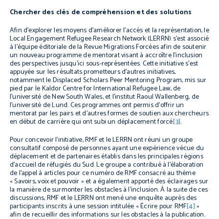
Chercher des clés de compréhension et des solutions
Afin d’explorer les moyens d’améliorer l’accès et la représentation, le
Local Engagement Refugee Research Network (LERRN) s’est associé
à l’équipe éditoriale de la
Revue Migrations Forcées
afin de soutenir
un nouveau programme de mentorat visant à accroître l’inclusion
des perspectives jusqu’ici sous-représentées. Cette initiative s’est
appuyée sur les résultats prometteurs d’autres initiatives,
notamment le Displaced Scholars Peer Mentoring Program, mis sur
pied par le Kaldor Centre for International Refugee Law, de
l’université de New South Wales, et l’institut Raoul Wallenberg, de
l’université de Lund. Ces programmes ont permis d’offrir un
mentorat par les pairs et d’autres formes de soutien aux chercheurs
en début de carrière qui ont subi un déplacement forcé
[3]
.
Pour concevoir l’initiative, RMF et le LERRN ont réuni un groupe
consultatif composé de personnes ayant une expérience vécue du
déplacement et de partenaires établis dans les principales régions
d’accueil de réfugiés du Sud. Le groupe a contribué à l’élaboration
de l’appel à articles pour ce numéro de RMF consacré au thème
« Savoirs, voix et pouvoir » et a également apporté des éclairages sur
la manière de surmonter les obstacles à l’inclusion. À la suite de ces
discussions, RMF et le LERRN ont mené une enquête auprès des
participants inscrits à une session intitulée « Écrire pour RMF
[4]
»
afin de recueillir des informations sur les obstacles à la publication.