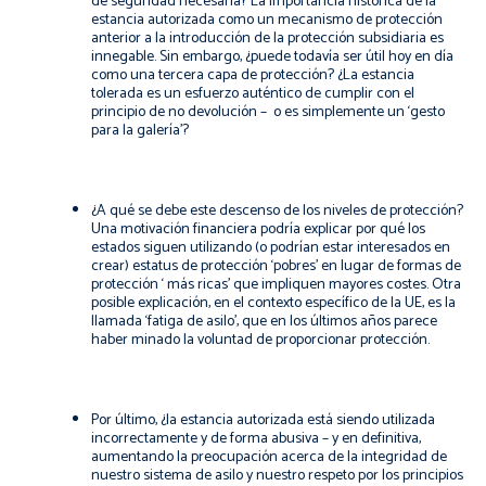
de seguridad necesaria? La importancia histórica de la
estancia autorizada como un mecanismo de protección
anterior a la introducción de la protección subsidiaria es
innegable. Sin embargo, ¿puede todavía ser útil hoy en día
como una tercera capa de protección? ¿La estancia
tolerada es un esfuerzo auténtico de cumplir con el
principio de no devolución ​– o es simplemente un ‘gesto
para la galería’?
¿A qué se debe este descenso de los niveles de protección?
Una motivación financiera podría explicar por qué los
estados siguen utilizando (o podrían estar interesados en
crear) estatus de protección ‘pobres’ en lugar de formas de
protección ‘ más ricas’ que impliquen mayores costes. Otra
posible explicación, en el contexto específico de la UE, es la
llamada ‘fatiga de asilo’, que en los últimos años parece
haber minado la voluntad de proporcionar protección.
Por último, ¿la estancia autorizada está siendo utilizada
incorrectamente y de forma abusiva ​​– y en definitiva,
aumentando la preocupación acerca de la integridad de
nuestro sistema de asilo y nuestro respeto por los principios