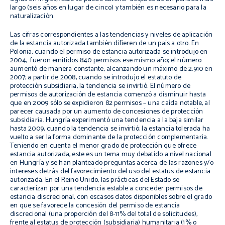
largo (seis años en lugar de cinco) y también es necesario para la
naturalización.
Las cifras correspondientes a las tendencias y niveles de aplicación
de la estancia autorizada también difieren de un país a otro. En
Polonia, cuando el permiso de estancia autorizada se introdujo en
2004, fueron emitidos 840 permisos ese mismo año; el número
aumentó de manera constante, alcanzando un máximo de 2.910 en
2007; a partir de 2008, cuando se introdujo el estatuto de
protección subsidiaria, la tendencia se invirtió. El número de
permisos de autorización de estancia comenzó a disminuir hasta
que en 2009 sólo se expidieron 82 permisos – una caída notable, al
parecer causada por un aumento de concesiones de protección
subsidiaria. Hungría experimentó una tendencia a la baja similar
hasta 2009, cuando la tendencia se invirtió; la estancia tolerada ha
vuelto a ser la forma dominante de la protección complementaria.
Teniendo en cuenta el menor grado de protección que ofrece
estancia autorizada, este es un tema muy debatido a nivel nacional
en Hungría y se han planteado preguntas acerca de las razones y/o
intereses detrás del favorecimiento del uso del estatus de estancia
autorizada. En el Reino Unido, las prácticas del Estado se
caracterizan por una tendencia estable a conceder permisos de
estancia discrecional, con escasos datos disponibles sobre el grado
en que se favorece la concesión del permiso de estancia
discrecional (una proporción del 8-11% del total de solicitudes),
frente al estatus de protección (subsidiaria) humanitaria (1% o