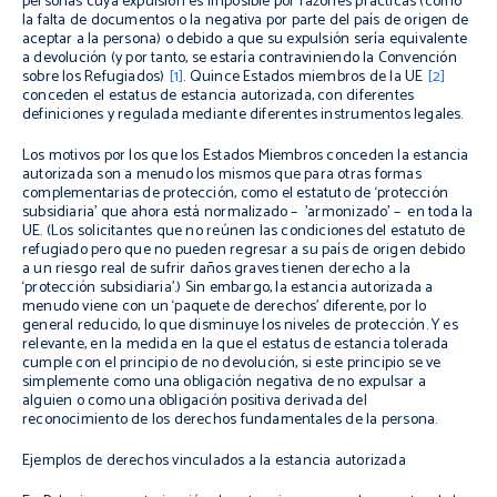
personas cuya expulsión es imposible por razones prácticas (como
la falta de documentos o la negativa por parte del país de origen de
aceptar a la persona) o debido a que su expulsión sería equivalente
a devolución (y por tanto, se estaría contraviniendo la Convención
sobre los Refugiados)
[1]
. Quince Estados miembros de la UE
[2]
conceden el estatus de estancia autorizada, con diferentes
definiciones y regulada mediante diferentes instrumentos legales.
Los motivos por los que los Estados Miembros conceden la estancia
autorizada son a menudo los mismos que para otras formas
complementarias de protección, como el estatuto de ‘protección
subsidiaria’ que ahora está normalizado ​– 'armonizado' ​– en toda la
UE. (Los solicitantes que no reúnen las condiciones del estatuto de
refugiado pero que no pueden regresar a su país de origen debido
a un riesgo real de sufrir daños graves tienen derecho a la
‘protección subsidiaria’.) Sin embargo, la estancia autorizada a
menudo viene con un ‘paquete de derechos’ diferente, por lo
general reducido, lo que disminuye los niveles de protección. Y es
relevante, en la medida en la que el estatus de estancia tolerada
cumple con el principio de no devolución, si este principio se ve
simplemente como una obligación negativa de no expulsar a
alguien o como una obligación positiva derivada del
reconocimiento de los derechos fundamentales de la persona.
Ejemplos de derechos vinculados a la estancia autorizada