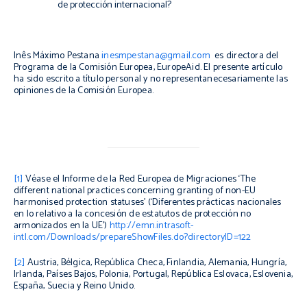
de protección internacional?
Inês Máximo Pestana
inesmpestana@gmail.com
es directora del
Programa de la Comisión Europea, EuropeAid. El presente artículo
ha sido escrito a título personal y no
representa
necesariamente
las
opiniones de la Comisión Europea.
[1]
Véase el Informe de la Red Europea de Migraciones ‘The
different national practices concerning granting of non-EU
harmonised protection statuses’ (‘Diferentes prácticas nacionales
en lo relativo a la concesión de estatutos de protección no
armonizados en la UE’)
http://emn.intrasoft-
intl.com/Downloads/prepareShowFiles.do?directoryID=122
[2]
Austria, Bélgica, República Checa, Finlandia, Alemania, Hungría,
Irlanda, Países Bajos, Polonia, Portugal, República Eslovaca, Eslovenia,
España, Suecia y Reino Unido.