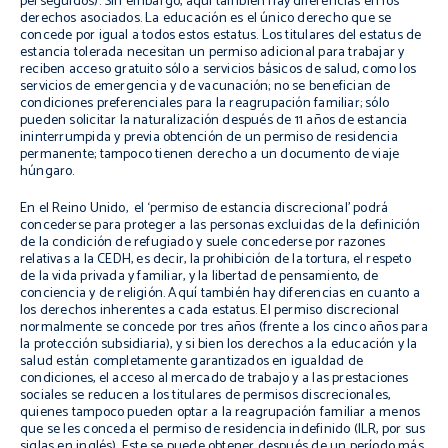
perseguidos). Sin embargo, aquí también hay diferencias en los
derechos asociados. La educación es el único derecho que se
concede por igual a todos estos estatus. Los titulares del estatus de
estancia tolerada necesitan un permiso adicional para trabajar y
reciben acceso gratuito sólo a servicios básicos de salud, como los
servicios de emergencia y de vacunación; no se benefician de
condiciones preferenciales para la reagrupación familiar; sólo
pueden solicitar la naturalización después de 11 años de estancia
ininterrumpida y previa obtención de un permiso de residencia
permanente; tampoco tienen derecho a un documento de viaje
húngaro.
En el Reino Unido, el ‘permiso de estancia discrecional’ podrá
concederse para proteger a las personas excluidas de la definición
de la condición de refugiado y suele concederse por razones
relativas a la CEDH, es decir, la prohibición de la tortura, el respeto
de la vida privada y familiar, y la libertad de pensamiento, de
conciencia y de religión. Aquí también hay diferencias en cuanto a
los derechos inherentes a cada estatus. El permiso discrecional
normalmente se concede por tres años (frente a los cinco años para
la protección subsidiaria), y si bien los derechos a la educación y la
salud están completamente garantizados en igualdad de
condiciones, el acceso al mercado de trabajo y a las prestaciones
sociales se reducen a los titulares de permisos discrecionales,
quienes tampoco pueden optar a la reagrupación familiar a menos
que se les conceda el permiso de residencia indefinido (ILR, por sus
siglas en inglés). Este se puede obtener después de un período más