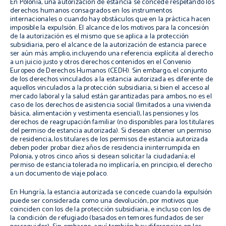
En Polonia, una autorización de estancia se concede respetando los
derechos humanos consagrados en los instrumentos
internacionales o cuando hay obstáculos que en la práctica hacen
imposible la expulsión. El alcance de los motivos para la concesión
de la autorización es el mismo que se aplica a la protección
subsidiaria, pero el alcance de la autorización de estancia parece
ser aún más amplio, incluyendo una referencia explícita al derecho
a un juicio justo y otros derechos contenidos en el Convenio
Europeo de Derechos Humanos (CEDH). Sin embargo, el conjunto
de los derechos vinculados a la estancia autorizada es diferente de
aquellos vinculados a la protección subsidiaria, si bien el acceso al
mercado laboral y la salud están garantizadas para ambos, no es el
caso de los derechos de asistencia social (limitados a una vivienda
básica, alimentación y vestimenta esencial), las pensiones y los
derechos de reagrupación familiar (no disponibles para los titulares
del permiso de estancia autorizada). Si desean obtener un permiso
de residencia, los titulares de los permisos de estancia autorizada
deben poder probar diez años de residencia ininterrumpida en
Polonia, y otros cinco años si desean solicitar la ciudadanía; el
permiso de estancia tolerada no implicaría, en principio, el derecho
a un documento de viaje polaco.
En Hungría, la estancia autorizada se concede cuando la expulsión
puede ser considerada como una devolución, por motivos que
coinciden con los de la protección subsidiaria, e incluso con los de
la condición de refugiado (basados en temores fundados de ser