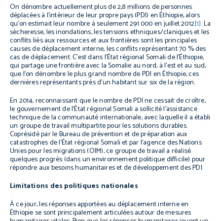
On dénombre actuellement plus de 2,8 millions de personnes
déplacées à l’intérieur de leur propre pays (PDI) en Éthiopie, alors
qu’on estimait leur nombre à seulement 291 000 en juillet 2012
[1]
. La
sécheresse, les inondations, les tensions ethniques/claniques et les
conflits liés aux ressources et aux frontières sont les principales
causes de déplacement interne, les conflits représentant 70 % des
cas de déplacement. C’est dans l’État régional Somali de l’Éthiopie,
qui partage une frontière avec la Somalie au nord, à l’est et au sud,
que l’on dénombre le plus grand nombre de PDI en Éthiopie, ces
dernières représentants près d’un habitant sur six de la région.
En 2014, reconnaissant que le nombre de PDI ne cessait de croître,
le gouvernement de l’État régional Somali a sollicité l’assistance
technique de la communauté internationale, avec laquelle il a établi
un groupe de travail multipartite pour les solutions durables.
Coprésidé par le Bureau de prévention et de préparation aux
catastrophes de l’État régional Somali et par l’agence des Nations
Unies pour les migrations (OIM), ce groupe de travail a réalisé
quelques progrès (dans un environnement politique difficile) pour
répondre aux besoins humanitaires et de développement des PDI.
Limitations des politiques nationales
À ce jour, les réponses apportées au déplacement interne en
Éthiopie se sont principalement articulées autour de mesures