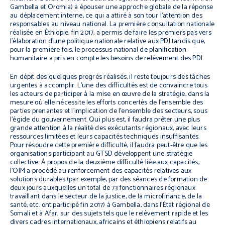
Gambella et Oromia) à épouser une approche globale de la réponse
au déplacement interne, ce qui a attiré à son tour l’attention des
responsables au niveau national. La première consultation nationale
réalisée en Éthiopie, fin 2017, a permis de faire les premiers pas vers
l’élaboration d’une politique nationale relative aux PDI tandis que,
pour la première fois, le processus national de planification
humanitaire a pris en compte les besoins de relèvement des PDI.
En dépit des quelques progrès réalisés, il reste toujours des tâches
urgentes à accomplir. L’une des difficultés est de convaincre tous
les acteurs de participer à la mise en œuvre de la stratégie, dans la
mesure où elle nécessite les efforts concertés de l’ensemble des
parties prenantes et l’implication de l’ensemble des secteurs, sous
l’égide du gouvernement. Qui plus est, il faudra prêter une plus
grande attention à la réalité des exécutants régionaux, avec leurs
ressources limitées et leurs capacités techniques insuffisantes.
Pour résoudre cette première difficulté, il faudra peut-être que les
organisations participant au GTSD développent une stratégie
collective. À propos de la deuxième difficulté liée aux capacités,
l’OIM a procédé au renforcement des capacités relatives aux
solutions durables (par exemple, par des séances de formation de
deux jours auxquelles un total de 73 fonctionnaires régionaux
travaillant dans le secteur de la justice, de la microfinance, de la
santé, etc. ont participé fin 2017) à Gambella, dans l’État régional de
Somali et à Afar, sur des sujets tels que le relèvement rapide et les
divers cadres internationaux, africains et éthiopiens relatifs au