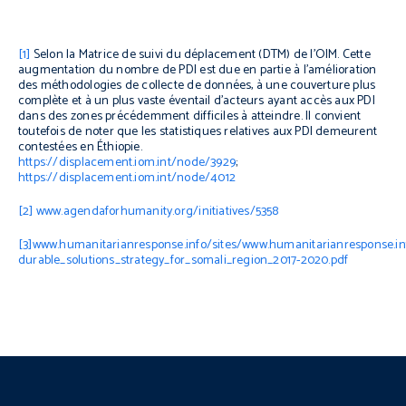
[1]
Selon la Matrice de suivi du déplacement (DTM) de l’OIM. Cette
augmentation du nombre de PDI est due en partie à l’amélioration
des méthodologies de collecte de données, à une couverture plus
complète et à un plus vaste éventail d’acteurs ayant accès aux PDI
dans des zones précédemment difficiles à atteindre. Il convient
toutefois de noter que les statistiques relatives aux PDI demeurent
contestées en Éthiopie.
https://displacement.iom.int/node/3929
;
https://displacement.iom.int/node/4012
[2]
www.agendaforhumanity.org/initiatives/5358
[3]
www.humanitarianresponse.info/sites/www.humanitarianresponse.info
durable_solutions_strategy_for_somali_region_2017-2020.pdf