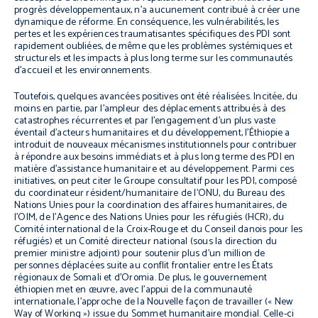
progrès développementaux, n’a aucunement contribué à créer une
dynamique de réforme. En conséquence, les vulnérabilités, les
pertes et les expériences traumatisantes spécifiques des PDI sont
rapidement oubliées, de même que les problèmes systémiques et
structurels et les impacts à plus long terme sur les communautés
d’accueil et les environnements.
Toutefois, quelques avancées positives ont été réalisées. Incitée, du
moins en partie, par l’ampleur des déplacements attribués à des
catastrophes récurrentes et par l’engagement d’un plus vaste
éventail d’acteurs humanitaires et du développement, l’Éthiopie a
introduit de nouveaux mécanismes institutionnels pour contribuer
à répondre aux besoins immédiats et à plus long terme des PDI en
matière d’assistance humanitaire et au développement. Parmi ces
initiatives, on peut citer le Groupe consultatif pour les PDI, composé
du coordinateur résident/humanitaire de l’ONU, du Bureau des
Nations Unies pour la coordination des affaires humanitaires, de
l’OIM, de l’Agence des Nations Unies pour les réfugiés (HCR), du
Comité international de la Croix-Rouge et du Conseil danois pour les
réfugiés) et un Comité directeur national (sous la direction du
premier ministre adjoint) pour soutenir plus d’un million de
personnes déplacées suite au conflit frontalier entre les États
régionaux de Somali et d’Oromia. De plus, le gouvernement
éthiopien met en œuvre, avec l’appui de la communauté
internationale, l’approche de la Nouvelle façon de travailler (« New
Way of Working ») issue du Sommet humanitaire mondial. Celle-ci