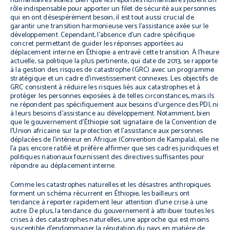
humanitaires vitales. Bien que les réponses humanitaires jouent un
rôle indispensable pour apporter un filet de sécurité aux personnes
qui en ont désespérément besoin, il est tout aussi crucial de
garantir une transition harmonieuse vers l’assistance axée sur le
développement. Cependant, l’absence d’un cadre spécifique
concret permettant de guider les réponses apportées au
déplacement interne en Éthiopie a entravé cette transition. À l’heure
actuelle, sa politique la plus pertinente, qui date de 2013, se rapporte
à la gestion des risques de catastrophe (GRC) avec un programme
stratégique et un cadre d’investissement connexes. Les objectifs de
GRC consistent à réduire les risques liés aux catastrophes et à
protéger les personnes exposées à de telles circonstances, mais ils
ne répondent pas spécifiquement aux besoins d’urgence des PDI, ni
à leurs besoins d’assistance au développement. Notamment, bien
que le gouvernement d’Éthiopie soit signataire de la Convention de
l’Union africaine sur la protection et l’assistance aux personnes
déplacées de l’intérieur en Afrique (Convention de Kampala), elle ne
l’a pas encore ratifié et préfère affirmer que ses cadres juridiques et
politiques nationaux fournissent des directives suffisantes pour
répondre au déplacement interne.
Comme les catastrophes naturelles et les désastres anthropiques
forment un schéma récurrent en Éthiopie, les bailleurs ont
tendance à reporter rapidement leur attention d’une crise à une
autre. De plus, la tendance du gouvernement à attribuer toutes les
crises à des catastrophes naturelles, une approche qui est moins
susceptible d’endommager la réputation du pays en matière de