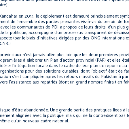
tre).
 Kandahar en 2014, le déploiement est demeuré principalement symb
gement de l’ensemble des parties prenantes vis-à-vis du besoin de f
ons avec les communautés de PDI à propos de leurs droits, d’un plu
re de la politique, accompagné d’un processus transparent de décais
pecté (par le biais d’initiatives dirigées par des ONG internationales
(CNR)).
rovinciaux n’est jamais allée plus loin que les deux premières provi
x premières à élaborer un Plan d’action provincial (PAP) et elles ét
idérer l’intégration locale dans le cadre de leur plan de réponse au
rganisations pour des solutions durables, dont l’objectif était de fac
uation s’est compliquée après les retours massifs du Pakistan à par
 vers l’assistance aux rapatriés (dont un grand nombre finirait en fa
.
e risque d’être abandonnée. Une grande partie des pratiques liées à 
irement alignées avec la politique, mais qui ne la contredisent pas 
 même qu’un nouveau cadre national.