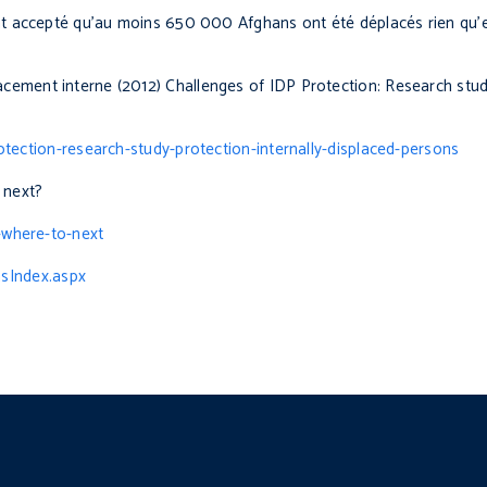
ent accepté qu’au moins 650 000 Afghans ont été déplacés rien qu’
acement interne (2012)
Challenges of IDP Protection: Research stud
rotection-research-study-protection-internally-displaced-persons
 next?
-where-to-next
sIndex.aspx