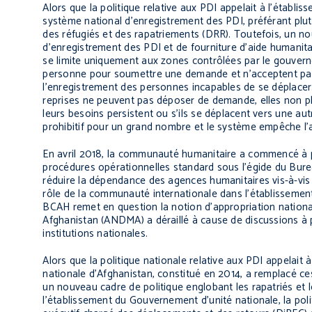
Alors que la politique relative aux PDI appelait à l’établ
système national d’enregistrement des PDI, préférant plutôt
des réfugiés et des rapatriements (DRR). Toutefois, un n
d’enregistrement des PDI et de fourniture d’aide humanitai
se limite uniquement aux zones contrôlées par le gouver
personne pour soumettre une demande et n’acceptent pas 
l’enregistrement des personnes incapables de se déplacer
reprises ne peuvent pas déposer de demande, elles non pl
leurs besoins persistent ou s’ils se déplacent vers une au
prohibitif pour un grand nombre et le système empêche l’a
En avril 2018, la communauté humanitaire a commencé à p
procédures opérationnelles standard sous l’égide du Burea
réduire la dépendance des agences humanitaires vis-à-vi
rôle de la communauté internationale dans l’établissement 
BCAH remet en question la notion d’appropriation nationa
Afghanistan (ANDMA) a déraillé à cause de discussions à
institutions nationales.
Alors que la politique nationale relative aux PDI appelai
nationale d’Afghanistan, constitué en 2014, a remplacé c
un nouveau cadre de politique englobant les rapatriés et l
l’établissement du Gouvernement d’unité nationale, la poli