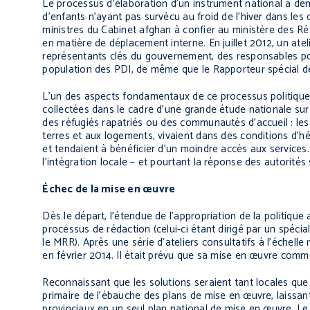
Le processus d’élaboration d’un instrument national a dém
d’enfants n’ayant pas survécu au froid de l’hiver dans les
ministres du Cabinet afghan à confier au ministère des Ré
en matière de déplacement interne. En juillet 2012, un atel
représentants clés du gouvernement, des responsables p
population des PDI, de même que le Rapporteur spécial d
L’un des aspects fondamentaux de ce processus politique
collectées dans le cadre d’une grande étude nationale sur
des réfugiés rapatriés ou des communautés d’accueil : les
terres et aux logements, vivaient dans des conditions d’hé
et tendaient à bénéficier d’un moindre accès aux services.
l’intégration locale – et pourtant la réponse des autorités 
Échec de la mise en œuvre
Dès le départ, l’étendue de l’appropriation de la politique
processus de rédaction (celui-ci étant dirigé par un spéci
le MRR). Après une série d’ateliers consultatifs à l’échel
en février 2014. Il était prévu que sa mise en œuvre co
Reconnaissant que les solutions seraient tant locales que
primaire de l’ébauche des plans de mise en œuvre, laissant
provinciaux en un seul plan national de mise en œuvre. Le 