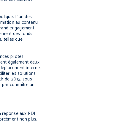
olique. L’un des
ormation au contenu
s grand engagement
sement des fonds.
, telles que
nces pilotes.
aient également deux
 déplacement interne.
iliter les solutions
tir de 2015, sous
it par connaître un
la réponse aux PDI
forcément non plus.