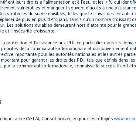
ient leurs droits à l’alimentation et à l’eau, et les 7 % qui identifi
lièrement vulnérables et manquent souvent d’accès à une assistance
s stratégies de survie nuisibles, telles que le travail des enfants e
 déplacer de plus en plus d’Afghans, tandis qu’un nombre croissant d
eur. Les solutions durables demeurent hors d’atteinte pour la grand
ue et l’insécurité croissante.
la protection et l’assistance aux PDI, en particulier dans les domain
es priorités de la communauté internationale et du gouvernement nat
irective importante pour les autorités nationales et les autres part
 important pour garantir les droits des PDI, tels que définis dans les
 par la communauté internationale, connaisse le succès, il doit êt
g
érique latine (AELA)
, Conseil norvégien pour les réfugiés
www.nrc.n