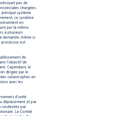
 prévoyait pas de
 provinciales chargées
 principal système
èrement, ce système
présentent en
hant par là-même
s à plusieurs
que demande, même si
u processus est
tablissement de
ns l’objectif de
ent. Cependant, le
on dirigée par le
n des catastrophes en
ions avec les
ernement d’unité
du déplacement et par
es soulevées par
ationale. Le Comité