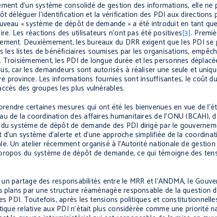
issement d’un système consolidé de gestion des informations, elle ne
 déléguer l’identification et la vérification des PDI aux directions
ouveau « système de dépôt de demande » a été introduit en tant que
re. Les réactions des utilisateurs n’ont pas été positives
[3]
. Premi
nement. Deuxièmement, les bureaux du DRR exigent que les PDI se 
les listes de bénéficiaires soumises par les organisations, empêc
. Troisièmement, les PDI de longue durée et les personnes déplacée
us, car les demandeurs sont autorisés à réaliser une seule et uni
tre province. Les informations fournies sont insuffisantes, le coût d
ccès des groupes les plus vulnérables.
rendre certaines mesures qui ont été les bienvenues en vue de l’é
u de la coordination des affaires humanitaires de l’ONU (BCAH), da
s du système de dépôt de demande des PDI dirigé par le gouvernem
d’un système d’alerte et d’une approche simplifiée de la coordinati
le. Un atelier récemment organisé à l’Autorité nationale de gestio
 propos du système de dépôt de demande, ce qui témoigne des tens
t à un partage des responsabilités entre le MRR et l’ANDMA, le Gouv
es plans par une structure réaménagée responsable de la question 
es PDI. Toutefois, après les tensions politiques et constitutionnell
tique relative aux PDI n’était plus considérée comme une priorité n