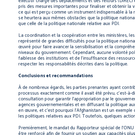
exécutif chargé des déplacements et des retours (DiREC) es
pris des mesures importantes pour finaliser et obtenir la va
ce qui est perçu comme un instrument indispensable à la ré
se heurtera aux mêmes obstacles que la politique national
que celle de la politique nationale relative aux PDI.
La coordination et la coopération entre les ministères, l
représenté de grandes difficultés pour la politique nation
œuvré pour faire avancer la sensibilisation et la compréhe
niveaux du gouvernement. Cependant, aucune volonté polit
faiblesse des institutions et de l’insuffisance des ressour
respecter les responsabilités décrites dans la politique.
Conclusions et recommandations
À de nombreux égards, les parties prenantes ayant contribu
processus exactement comme il avait été prévu, c’est-à-di
consultation pour garantir l’appropriation par le gouvern
agences gouvernementales et en diffusant la politique aux
en œuvre, et c’est pourquoi l’Afghanistan est un exemple qui 
les politiques relatives aux PDI. Toutefois, quelques actio
Premièrement, le mandat du Rapporteur spécial de l’ONU 
être renforcé afin de fournir un soutien aux capacités plus 