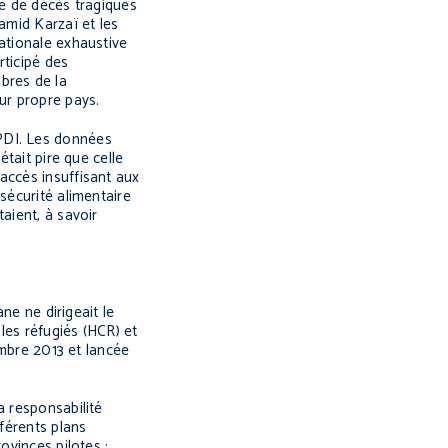
le de décès tragiques
amid Karzaï et les
ationale exhaustive
rticipé des
bres de la
ur propre pays.
 PDI. Les données
était pire que celle
accès insuffisant aux
sécurité alimentaire
aient, à savoir
ne ne dirigeait le
les réfugiés (HCR) et
embre 2013 et lancée
a responsabilité
fférents plans
ovinces pilotes :