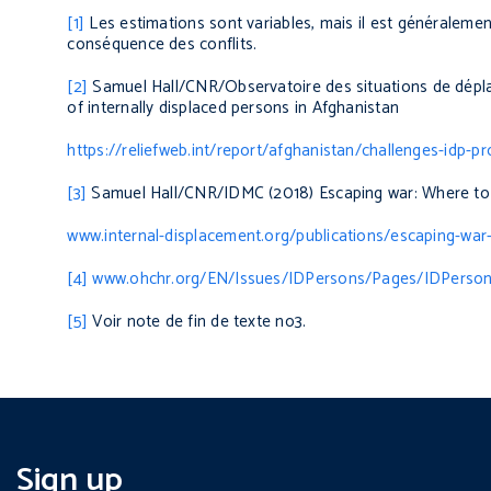
[1]
Les estimations sont variables, mais il est généralem
conséquence des conflits.
[2]
Samuel Hall/CNR/Observatoire des situations de dépl
of internally displaced persons in Afghanistan
https://reliefweb.int/report/afghanistan/challenges-idp-p
[3]
Samuel Hall/CNR/IDMC (2018)
Escaping war: Where to
www.internal-displacement.org/publications/escaping-war
[4]
www.ohchr.org/EN/Issues/IDPersons/Pages/IDPerson
[5]
Voir note de fin de texte no3.
Sign up