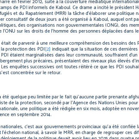
arré en février 2012, suite à la couverture médiatique internationa
 camps de PDI informels de Kaboul. Ce drame a incité le président H
fugiés et du Rapatriement (MRR) la tâche d’élaborer une politique n
ier consultatif de deux jours a été organisé à Kaboul, auquel ont pa
olitiques, des organisations non gouvernementales (ONG), des mem
e l’ONU sur les droits de l’homme des personnes déplacées dans le
 était de parvenir à une meilleure compréhension des besoins des
 la protection des PDI
[2]
indiquait que la situation de ces dernières 
 PDI étaient marginalisées dans leur communauté, souffraient d’un 
bergement plus précaires, présentaient des niveaux plus élevés d’in
 Les enquêtes successives ont toutes réitéré ce que les PDI souhait
s’est concentrée sur le retour.
 a été quelque peu limitée par le fait qu’aucune partie prenante afgha
aliste de la protection, secondé par l’Agence des Nations Unies pour 
le nationale, une politique a été rédigée en six mois, adoptée en nov
mmence en septembre 2014.
 nationales, c’est aux gouvernements provinciaux qu’a été confiée l
 l’échelon national, à savoir le MRR, en charge de regrouper ces di
déploiement de la politique devait avoir lieu en 2015 dans quatre pr