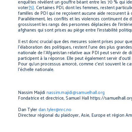
enquêtes révèlent un gouffre béant entre les 70 % qui identif
voter
[5]
. Certaines PDI, dont les femmes, restent particu
familles de PDI qui ne reçoivent aucune aide recourent à de
Parallèlement, les conflits et les violences continuent de
grossissent les rangs des personnes déplacées de l’intéri
afghanes qui sont prises au piège entre l’instabilité politiq
Il est donc crucial que des mesures soient prises pour que 
l’élaboration des politiques, restent l’une des plus grand
nationale de l’Afganistan relative aux PDI peut servir de d
participent à la réponse. Elle peut également servir d’outil
Pour qu’un processus amorcé, comme c’est souvent le cas,
l’échelle nationale.
Nassim Majidi
nassim.majidi@samuelhall.org
Fondatrice et directrice, Samuel Hall
https://samuelhall.or
Dan Tyler
dan.tyler@nrc.no
Directeur régional du plaidoyer, Asie, Europe et région Am