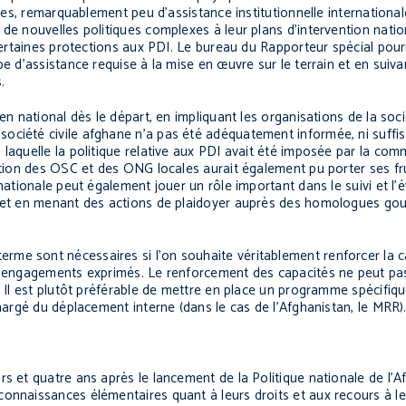
ques, remarquablement peu d’assistance institutionnelle international
 de nouvelles politiques complexes à leur plans d’intervention nati
certaines protections aux PDI. Le bureau du Rapporteur spécial pourra
pe d’assistance requise à la mise en œuvre sur le terrain et en suiva
.
en national dès le départ, en impliquant les organisations de la soci
société civile afghane n’a pas été adéquatement informée, ni suff
 laquelle la politique relative aux PDI avait été imposée par la co
cation des OSC et des ONG locales aurait également pu porter ses fr
nationale peut également jouer un rôle important dans le suivi et l’
DI et en menant des actions de plaidoyer auprès des homologues g
me sont nécessaires si l’on souhaite véritablement renforcer la c
es engagements exprimés. Le renforcement des capacités ne peut pas
. Il est plutôt préférable de mettre en place un programme spécifiq
chargé du déplacement interne (dans le cas de l’Afghanistan, le MRR)
s et quatre ans après le lancement de la Politique nationale de l’Af
onnaissances élémentaires quant à leurs droits et aux recours à le