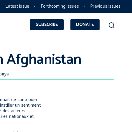
Latest issue
Forthcoming issues
Previous issues
SUBSCRIBE
DONATE
en Afghanistan
pays
onnait de contribuer
’instiller un sentiment
ce des acteurs
ires nationaux et