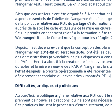
Nangarhar (est), Herat (ouest), Balkh (nord) et Kaboul (cen
Bien que des ateliers aient été organisés à Nangarhar et
aspects essentiels de l’atelier de Nangarhar était l’enga
de la politique relative aux PDI, du partage d’informati
auprès de la société civile et du suivi de la mise en œuv
Seul le premier engagement relatif à la formation a été res
Welthungerhilfe et le Conseil norvégien pour les réfugiés 
Depuis, il est devenu évident que la conception des plans p
Nangarhar (en 2014-15) et Herat (en 2016) ont été les deu
des administrations provinciales les plus disposées à cons
Le PAP de Herat a abouti à la création de l’Initiative intero
durables et la mise en œuvre des PAP. À Nangarhar, la sit
l’effet desquels la priorité opérationnelle a été réorientée
déplacement secondaire ou devenir des « rapatriés-PDI »)
Difficultés juridiques et politiques
Aujourd’hui, la politique afghane relative aux PDI court l
prennent de nouvelles directions, qui ne sont pas nécessa
Ces pratiques incluent le processus d’enregistrement, de