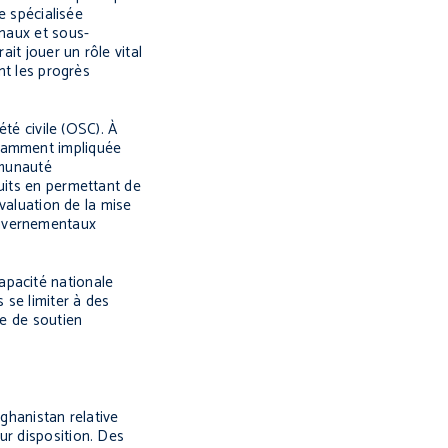
e spécialisée
onaux et sous-
it jouer un rôle vital
nt les progrès
été civile (OSC). À
isamment impliquée
mmunauté
uits en permettant de
évaluation de la mise
ouvernementaux
apacité nationale
 se limiter à des
ue de soutien
.
ghanistan relative
ur disposition. Des