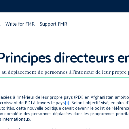
t
Write for FMR
Support FMR
Principes directeurs 
s au déplacement de personnes à l’intérieur de leur propre 
acées à l’intérieur de leur propre pays (PDI) en Afghanistan ambiti
roissant de PDI à travers le pays
[1]
. Selon l’objectif visé, en plus d
utorités, cette nouvelle politique devait devenir le point de référen
tion complète des personnes déplacées dans les programmes priorita
 internationaux.