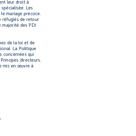
ent leur droit à
 spécialisée. Les
t le mariage précoce.
e réfugiés de retour
e majorité des PDI
es de la loi et de
ional. La Politique
ies concernées qui
 Principes directeurs.
re mis en œuvre à
o