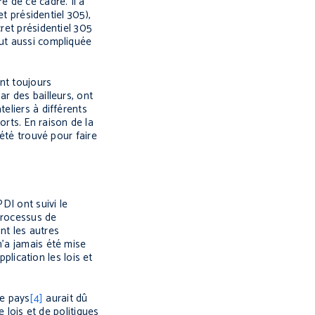
e de ce cadre. Il a
et présidentiel 305),
ret présidentiel 305
out aussi compliquée
nt toujours
r des bailleurs, ont
eliers à différents
rts. En raison de la
 été trouvé pour faire
DI ont suivi le
processus de
nt les autres
n’a jamais été mise
plication les lois et
re pays
[4]
aurait dû
 lois et de politiques