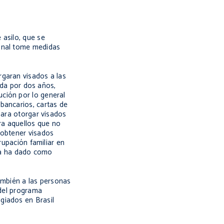
 asilo, que se
ional tome medidas
rgaran visados a las
lida por dos años,
ción por lo general
bancarios, cartas de
para otorgar visados
a aquellos que no
 obtener visados
rupación familiar en
nda ha dado como
ambién a las personas
 del programa
giados en Brasil