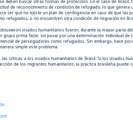
, se deben buscar otras formas de protección. En el caso de Brasil,
icitud de reconocimiento de condición de refugiado, lo que genera
ece ser que no existe un plan de contingencia en caso de que las 
o refugiados, o no encuentren otra condición de migración en Bras
ue obtuvieron visados humanitarios fueron, durante la mayor parte de
en grupo
prima facie
, sin pasar por una determinación individual de 
 potencial de perseguidores como refugiados. Sin embargo, hace poc
e manera simple este problema.
las críticas a los visados humanitarios de Brasil. Si los visados hu
ección de los migrantes humanitarios, la práctica brasileña puede 
.br
com