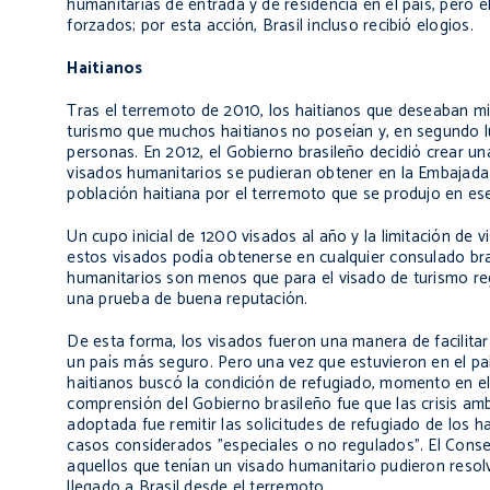
humanitarias de entrada y de residencia en el país, pero e
forzados; por esta acción, Brasil incluso recibió elogios.
Haitianos
Tras el terremoto de 2010, los haitianos que deseaban mig
turismo que muchos haitianos no poseían y, en segundo luga
personas. En 2012, el Gobierno brasileño decidió crear una 
visados humanitarios se pudieran obtener en la Embajada de
población haitiana por el terremoto que se produjo en ese
Un cupo inicial de 1200 visados al año y la limitación de
estos visados podía obtenerse en cualquier consulado bras
humanitarios son menos que para el visado de turismo regu
una prueba de buena reputación.
De esta forma, los visados fueron una manera de facilitar 
un país más seguro. Pero una vez que estuvieron en el paí
haitianos buscó la condición de refugiado, momento en e
comprensión del Gobierno brasileño fue que las crisis amb
adoptada fue remitir las solicitudes de refugiado de los 
casos considerados "especiales o no regulados". El Conse
aquellos que tenían un visado humanitario pudieron resol
llegado a Brasil desde el terremoto.