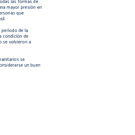
 todas las formas de
 una mayor presión en
personas que
il.
l período de la
la condición de
o se volvieron a
manitarios se
considerarse un buen