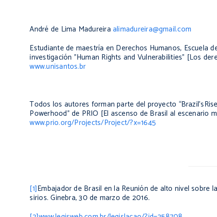
André de Lima Madureira
alimadureira@gmail.com
Estudiante de maestría en Derechos Humanos, Escuela de
investigación "Human Rights and Vulnerabilities" [Los der
www.unisantos.br
Todos los autores forman parte del proyecto “Brazil’sRis
Powerhood” de PRIO [El ascenso de Brasil al escenario mu
www.prio.org/Projects/Project/?x=1645
[1]
Embajador de Brasil en la Reunión de alto nivel sobre l
sirios. Ginebra, 30 de marzo de 2016.
[2]
www.legisweb.com.br/legislacao/?id=258708