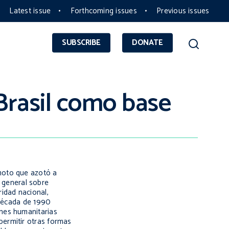
Latest issue
Forthcoming issues
Previous issues
SUBSCRIBE
DONATE
 Brasil como base
moto que azotó a
l general sobre
idad nacional,
 década de 1990
ones humanitarias
permitir otras formas