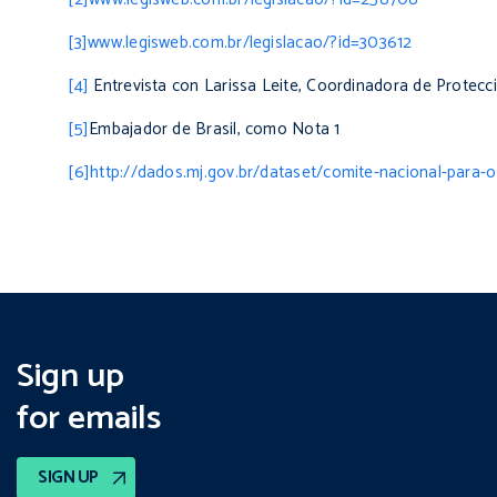
[3]
www.legisweb.com.br/legislacao/?id=303612
[4]
Entrevista con Larissa Leite, Coordinadora de Protecc
[5]
Embajador de Brasil, como Nota 1
[6]
http://dados.mj.gov.br/dataset/comite-nacional-para-
Sign up
for emails
SIGN UP