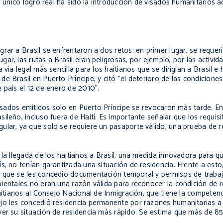
l único logro real ha sido la introducción de visados humanitarios
a
rar a Brasil se enfrentaron a dos retos: en primer lugar, se requer
r, las rutas a Brasil eran peligrosas, por ejemplo, por las activid
vía legal más sencilla para los haitianos que se dirigían a Brasil e 
 Brasil en Puerto Príncipe, y citó "el deterioro de las condiciones
 país el 12 de enero de 2010".
 visados emitidos solo en Puerto Príncipe se revocaron más tarde. E
ileño, incluso fuera de Haití. Es importante señalar que los requisi
lar, ya que solo se requiere un pasaporte válido, una prueba de re
la llegada de los haitianos a Brasil, una medida innovadora para qu
s, no tenían garantizada una situación de residencia. Frente a esto,
l que se les concedió documentación temporal y permisos de trabaj
ientales no eran una razón válida para reconocer la condición de r
haitianos al Consejo Nacional de Inmigración, que tiene la competen
jo les concedió residencia permanente por razones humanitarias a l
ver su situación de residencia más rápido. Se estima que más de 8