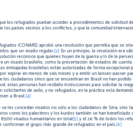
que los refugiados puedan acceder a procedimientos de solicitud de
 los países vecinos a los conflictos, y que la comunidad internac
Refugiados (CONARE) aprobó una resolución que permitía que se oto
sitos que un visado regular.
[2]
En un principio, la resolución era vá
solución reconoce que quienes huyen de la guerra y/o de la persecu
re un visado brasileño, como la presentación de estados de cuenta 
o, las embajadas brasileñas están autorizadas de forma excepcional 
 por expirar en menos de seis meses y a emitir un
laissez-passer
par
de los ciudadanos sirios que se encuentran en Brasil no han podido
il, estas personas han recibido instrucciones para solicitar la reag
on solicitantes de asilo, y no refugiados, en la práctica esta dema
sen a Brasil.
[4]
 se les concedan visados no solo a los ciudadanos de Siria, sino t
itarios como los palestinos y los kurdos también se han beneficiado
 8500 visados humanitarios en total
[5]
y el 26 % de todos los refu
e conforman el grupo más grande de refugiados en el país.
[6]