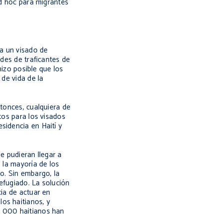
d hoc
para migrantes
ía un visado de
ades de traficantes de
hizo posible que los
 de vida de la
ntonces, cualquiera de
tos para los visados
sidencia en Haití y
e pudieran llegar a
 la mayoría de los
o. Sin embargo, la
efugiado. La solución
cia de actuar en
os haitianos, y
5 000 haitianos han