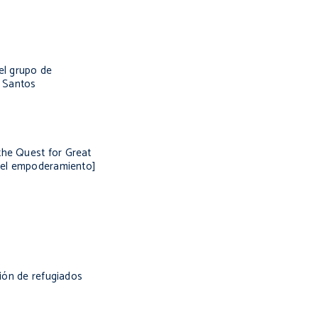
el grupo de
e Santos
the Quest for Great
a el empoderamiento]
sión de refugiados