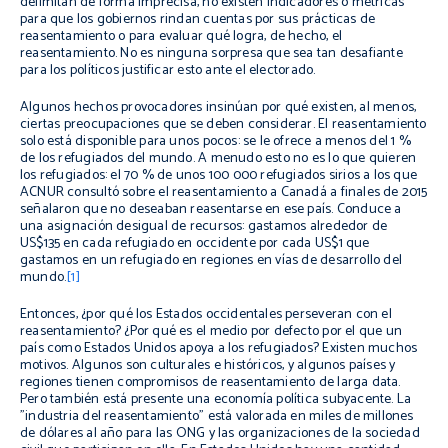
delimitan de forma imprecisa, no existen indicadores o métricas
para que los gobiernos rindan cuentas por sus prácticas de
reasentamiento o para evaluar qué logra, de hecho, el
reasentamiento. No es ninguna sorpresa que sea tan desafiante
para los políticos justificar esto ante el electorado.
Algunos hechos provocadores insinúan por qué existen, al menos,
ciertas preocupaciones que se deben considerar. El reasentamiento
solo está disponible para unos pocos: se le ofrece a menos del 1 %
de los refugiados del mundo. A menudo esto no es lo que quieren
los refugiados: el 70 % de unos 100 000 refugiados sirios a los que
ACNUR consultó sobre el reasentamiento a Canadá a finales de 2015
señalaron que no deseaban reasentarse en ese país. Conduce a
una asignación desigual de recursos: gastamos alrededor de
US$135 en cada refugiado en occidente por cada US$1 que
gastamos en un refugiado en regiones en vías de desarrollo del
mundo.
[1]
Entonces, ¿por qué los Estados occidentales perseveran con el
reasentamiento? ¿Por qué es el medio por defecto por el que un
país como Estados Unidos apoya a los refugiados? Existen muchos
motivos. Algunos son culturales e históricos, y algunos países y
regiones tienen compromisos de reasentamiento de larga data.
Pero también está presente una economía política subyacente. La
"industria del reasentamiento" está valorada en miles de millones
de dólares al año para las ONG y las organizaciones de la sociedad