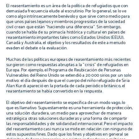
El reasentamiento es un área de la política de refugiados que con
demasiada frecuencia elude al escrutinio. Por lo general, se lo ve
como algo intrínsecamente benévolo y que sirve como medio para
que unos países lejanos y miembros progresistas de la sociedad
civil crean que están "haciendo una diferencia". Sin embargo,
cuando se habla de su primacía histórica y cultural en países de
reasentamiento importantes tales como Estados Unidos (EEUU),
Canadá y Australia, el objetivo y los resultados de este a menudo
evaden el debate o la evaluación.
Muchas de las políticas europeas de reasentamiento más recientes
surgieron como respuestas abruptas a la "crisis" de refugiados en
Europa. Por ejemplo, el Programa de Reubicación de Personas
Vulnerables del Reino Unido se extendió a 20 000 sirios por un solo
motivo: el día después de que el cuerpo del niño refugiado de Siria
Alan Kurdi apareció en la portada de cada periódico británico, el
reasentamiento se había convertido en la respuesta.
El objetivo del reasentamiento se especifica de un modo vago, lo
que es llamativo. Supuestamente es una herramienta de protección,
una solución duradera, un medio para aprovechar de manera
estratégica otras soluciones duraderas y una forma de compartir
las responsabilidades y de solidaridad internacional. Pero el impacto
del reasentamiento casi nunca se mide en relación con ninguno de
estos supuestos fines. Dado que los fines y objetivos en general se