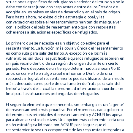
situaciones específicas de refugiados alrededor del mundo, y se lo
debe considerar junto con respuestas dentro de los Estados de
acogida en los países en vías de desarrollo y en el país de origen.
Pero hasta ahora, no existe dicha estrategia global, y las
conversaciones sobre el reasentamiento han tenido más que ver
con la política del país de reasentamiento que con respuestas
coherentes a situaciones específicas de refugiados.
Lo primero que se necesita es un objetivo colectivo para el
reasentamiento. La función más obvia y única del reasentamiento
es como ruta para salir del limbo. A excepción de los más
vulnerables, sin duda, es justificable que los refugiados esperen en
un país vecino dentro de su región de origen durante un cierto
período. Pero después de un tiempo determinado, así sean 5 o 10
años, se convierte en algo cruel e inhumano. Dentro de una
respuesta integral, el reasentamiento podría utilizarse de un modo
más adecuado como parte de esa función de "ruta para salir del
limbo" a través de la cual la comunidad internacional coordina un
final para las situaciones prolongadas de refugiados.
El segundo elemento que se necesita, sin embargo, es un "agente"
de reasentamiento más proactivo. Por el momento, cada gobierno
determina sus prioridades de reasentamiento, y ACNUR los apoya
para alcanzar estos objetivos. Una opción más coherente sería una
visión estratégica liderada por ACNUR para lograr que el
reasentamiento sea un componente de las respuestas integrales a