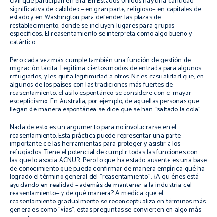
civil que participan en ella. En Estados Unidos hay una cantidad
significativa de cabildeo —en gran parte, religioso— en capitales de
estado y en Washington para defender las plazas de
restablecimiento, donde se incluyen lugares para grupos
específicos. El reasentamiento se interpreta como algo bueno y
catártico.
Pero cada vez más cumple también una función de gestión de
migración tácita. Legitima ciertos modos de entrada para algunos
refugiados, y les quita legitimidad a otros. No es casualidad que, en
algunos de los países con las tradiciones más fuertes de
reasentamiento, el asilo espontáneo se considere con el mayor
escepticismo. En Australia, por ejemplo, de aquellas personas que
llegan de manera espontánea se dice que se han “saltado la cola”.
Nada de esto es un argumento para no involucrarse en el
reasentamiento. Esta práctica puede representar una parte
importante de las herramientas para proteger y asistir a los
refugiados. Tiene el potencial de cumplir todas las funciones con
las que lo asocia ACNUR. Pero lo que ha estado ausente es una base
de conocimiento que pueda confirmar de manera empírica qué ha
logrado el término general del "reasentamiento". ¿A quiénes está
ayudando en realidad —además de mantener a la industria del
reasentamiento— y de qué manera? A medida que el
reasentamiento gradualmente se reconceptualiza en términos más
generales como "vías", estas preguntas se convierten en algo más