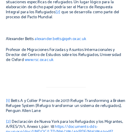
situaciones específicas de refugiados. Un lugar lógico para la
elaboración de dicho papel podría ser el Marco de Respuesta
Integral para los Refugiados
[2]
que se desarrolla como parte del
proceso del Pacto Mundial.
Alexander Betts
alexander.betts@qeh.ox.ac.uk
Profesor de Migraciones Forzadas y Asuntos Internacionales y
Director del Centro de Estudios sobre los Refugiados, Universidad
de Oxford
www.rsc.ox.ac.uk
[1]
Betts A y Collier P (marzo de 2017)
Refuge: Transforming a Broken
Refugee System
[Refugio: transformar un sistema de refugiados],
Penguin Allen Lane
[2]
Declaración de Nueva York para los Refugiados y los Migrantes,
A/RES/71/1, Anexo 1, párr. 18
https://documents-dds-
ny.un.org/doc/UNDOC/LTD/N16/285/49/PDF/N1628549.pdf?