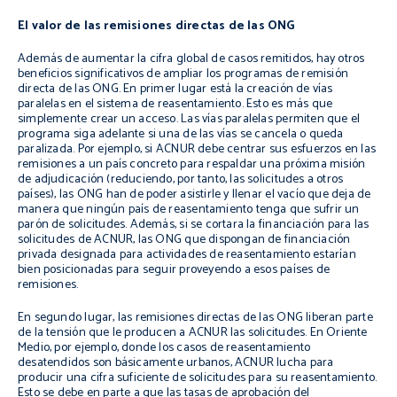
El valor de las remisiones directas de las ONG
Además de aumentar la cifra global de casos remitidos, hay otros
beneficios significativos de ampliar los programas de remisión
directa de las ONG. En primer lugar está la creación de vías
paralelas en el sistema de reasentamiento. Esto es más que
simplemente crear un acceso. Las vías paralelas permiten que el
programa siga adelante si una de las vías se cancela o queda
paralizada. Por ejemplo, si ACNUR debe centrar sus esfuerzos en las
remisiones a un país concreto para respaldar una próxima misión
de adjudicación (reduciendo, por tanto, las solicitudes a otros
países), las ONG han de poder asistirle y llenar el vacío que deja de
manera que ningún país de reasentamiento tenga que sufrir un
parón de solicitudes. Además, si se cortara la financiación para las
solicitudes de ACNUR, las ONG que dispongan de financiación
privada designada para actividades de reasentamiento estarían
bien posicionadas para seguir proveyendo a esos países de
remisiones.
En segundo lugar, las remisiones directas de las ONG liberan parte
de la tensión que le producen a ACNUR las solicitudes. En Oriente
Medio, por ejemplo, donde los casos de reasentamiento
desatendidos son básicamente urbanos, ACNUR lucha para
producir una cifra suficiente de solicitudes para su reasentamiento.
Esto se debe en parte a que las tasas de aprobación del