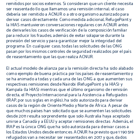
remitidos por socios externos. Si consideran que un cliente necesita
ser reasentado (lo que llamamos una remisión interna), el caso
debería ser remitido a ACNUR o a otro organismo autorizado para
derivar casos directamente. Como medida adicional, RefugePoint y
la HIAS mantuvieron conversaciones regulares con ACNUR antes
de derivarles los casos de verificación de la composición familiar
para reducir los fraudes; además de evitar solaparse durante la
provisión del servicio y para garantizar mejor la integridad del
programa. En cualquier caso, todas las solicitudes de las ONG
pasan por los mismos controles de seguridad realizados por el país
de reasentamiento que las que realiza ACNUR.
El actual modelo de alianza para la remisión directa ha sido alabado
como ejemplo de buena práctica por los países de reasentamiento y
se ha animado a todas y cada una de las ONG a que aumenten sus
respectivas remisiones desde Nairobi (RefugePoint y la HIAS) y
Kampala (la HIAS) mientras que el último organismo de remisión
directa, el Proyecto Internacional para la Asistencia a Refugiados
(IRAP, por sus siglas en inglés), ha sido autorizado para derivar
casos de la región de Oriente Medio y Norte de África. A pesar de
que muchos países han solicitado que se aumenten las solicitudes
desde 2011 resulta sorprendente que solo Australia haya aceptado
unirse a Canadá y a EEUU y aceptar remisiones directas Además, el
IRAP es la única ONG que ha sido autorizada para derivar casos a
los Estados Unidos desde entonces. ACNUR ha previsto que 1 190 519
refugiados van a necesitar ser reasentados en 2017 y que, dados