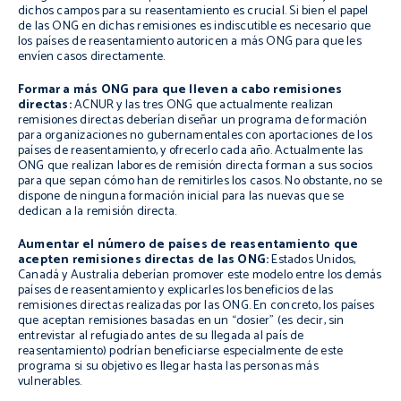
dichos campos para su reasentamiento es crucial. Si bien el papel
de las ONG en dichas remisiones es indiscutible es necesario que
los países de reasentamiento autoricen a más ONG para que les
envíen casos directamente.
Formar a más ONG para que lleven a cabo remisiones
directas:
ACNUR y las tres ONG que actualmente realizan
remisiones directas deberían diseñar un programa de formación
para organizaciones no gubernamentales con aportaciones de los
países de reasentamiento, y ofrecerlo cada año. Actualmente las
ONG que realizan labores de remisión directa forman a sus socios
para que sepan cómo han de remitirles los casos. No obstante, no se
dispone de ninguna formación inicial para las nuevas que se
dedican a la remisión directa.
Aumentar el número de países de reasentamiento que
acepten remisiones directas de las ONG:
Estados Unidos,
Canadá y Australia deberían promover este modelo entre los demás
países de reasentamiento y explicarles los beneficios de las
remisiones directas realizadas por las ONG. En concreto, los países
que aceptan remisiones basadas en un “dosier” (es decir, sin
entrevistar al refugiado antes de su llegada al país de
reasentamiento) podrían beneficiarse especialmente de este
programa si su objetivo es llegar hasta las personas más
vulnerables.