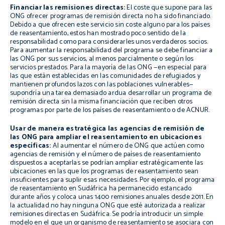
Financiar las remisiones directas:
El coste que supone para las
ONG ofrecer programas de remisión directa no ha sido financiado.
Debido a que ofrecen este servicio sin coste alguno para los países
de reasentamiento, estos han mostrado poco sentido de la
responsabilidad como para considerarles unos verdaderos socios.
Para aumentar la responsabilidad del programa se debe financiar a
las ONG por sus servicios, al menos parcialmente o según los
servicios prestados. Para la mayoría de las ONG —en especial para
las que están establecidas en las comunidades de refugiados y
mantienen profundos lazos con las poblaciones vulnerables—
supondría una tarea demasiado ardua desarrollar un programa de
remisión directa sin la misma financiación que reciben otros
programas por parte de los países de reasentamiento o de ACNUR.
Usar de manera estratégica las agencias de remisión de
las ONG para ampliar el reasentamiento en ubicaciones
específicas:
Al aumentar el número de ONG que actúen como
agencias de remisión y el número de países de reasentamiento
dispuestos a aceptarlas se podrían ampliar estratégicamente las
ubicaciones en las que los programas de reasentamiento sean
insuficientes para suplir esas necesidades. Por ejemplo, el programa
de reasentamiento en Sudáfrica ha permanecido estancado
durante años y coloca unas 1400 remisiones anuales desde 2011. En
la actualidad no hay ninguna ONG que esté autorizada a realizar
remisiones directas en Sudáfrica. Se podría introducir un simple
modelo en el que un organismo de reasentamiento se asociara con