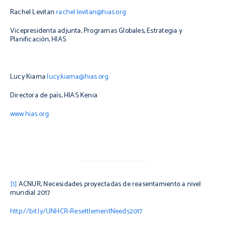
Rachel Levitan
rachel.levitan@hias.org
Vicepresidenta adjunta, Programas Globales, Estrategia y
Planificación, HIAS
Lucy Kiama
lucy.kiama@hias.org
Directora de país, HIAS Kenia
www.hias.org
[1]
ACNUR,
Necesidades proyectadas de reasentamiento a nivel
mundial 2017
http://bit.ly/UNHCR-ResettlementNeeds2017