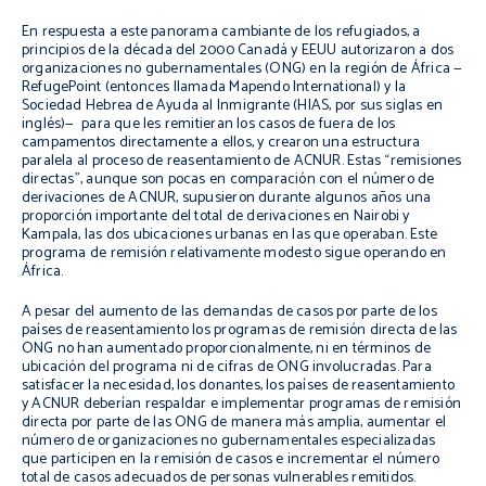
En respuesta a este panorama cambiante de los refugiados, a
principios de la década del 2000 Canadá y EEUU autorizaron a dos
organizaciones no gubernamentales (ONG) en la región de África —
RefugePoint (entonces llamada Mapendo International) y la
Sociedad Hebrea de Ayuda al Inmigrante (HIAS, por sus siglas en
inglés)— para que les remitieran los casos de fuera de los
campamentos directamente a ellos, y crearon una estructura
paralela al proceso de reasentamiento de ACNUR. Estas “remisiones
directas”, aunque son pocas en comparación con el número de
derivaciones de ACNUR, supusieron durante algunos años una
proporción importante del total de derivaciones en Nairobi y
Kampala, las dos ubicaciones urbanas en las que operaban. Este
programa de remisión relativamente modesto sigue operando en
África.
A pesar del aumento de las demandas de casos por parte de los
países de reasentamiento los programas de remisión directa de las
ONG no han aumentado proporcionalmente, ni en términos de
ubicación del programa ni de cifras de ONG involucradas. Para
satisfacer la necesidad, los donantes, los países de reasentamiento
y ACNUR deberían respaldar e implementar programas de remisión
directa por parte de las ONG de manera más amplia, aumentar el
número de organizaciones no gubernamentales especializadas
que participen en la remisión de casos e incrementar el número
total de casos adecuados de personas vulnerables remitidos.