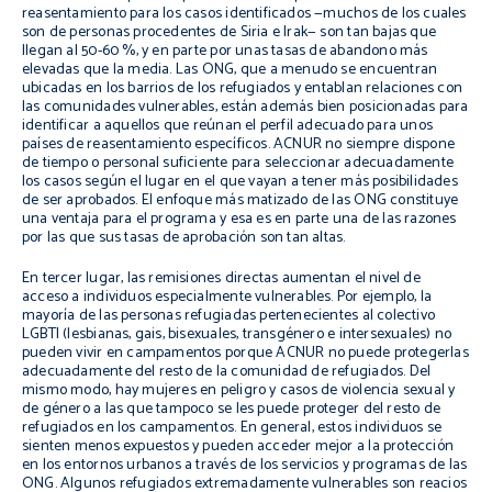
reasentamiento para los casos identificados —muchos de los cuales
son de personas procedentes de Siria e Irak— son tan bajas que
llegan al 50-60 %, y en parte por unas tasas de abandono más
elevadas que la media. Las ONG, que a menudo se encuentran
ubicadas en los barrios de los refugiados y entablan relaciones con
las comunidades vulnerables, están además bien posicionadas para
identificar a aquellos que reúnan el perfil adecuado para unos
países de reasentamiento específicos. ACNUR no siempre dispone
de tiempo o personal suficiente para seleccionar adecuadamente
los casos según el lugar en el que vayan a tener más posibilidades
de ser aprobados. El enfoque más matizado de las ONG constituye
una ventaja para el programa y esa es en parte una de las razones
por las que sus tasas de aprobación son tan altas.
En tercer lugar, las remisiones directas aumentan el nivel de
acceso a individuos especialmente vulnerables. Por ejemplo, la
mayoría de las personas refugiadas pertenecientes al colectivo
LGBTI (lesbianas, gais, bisexuales, transgénero e intersexuales) no
pueden vivir en campamentos porque ACNUR no puede protegerlas
adecuadamente del resto de la comunidad de refugiados. Del
mismo modo, hay mujeres en peligro y casos de violencia sexual y
de género a las que tampoco se les puede proteger del resto de
refugiados en los campamentos. En general, estos individuos se
sienten menos expuestos y pueden acceder mejor a la protección
en los entornos urbanos a través de los servicios y programas de las
ONG. Algunos refugiados extremadamente vulnerables son reacios