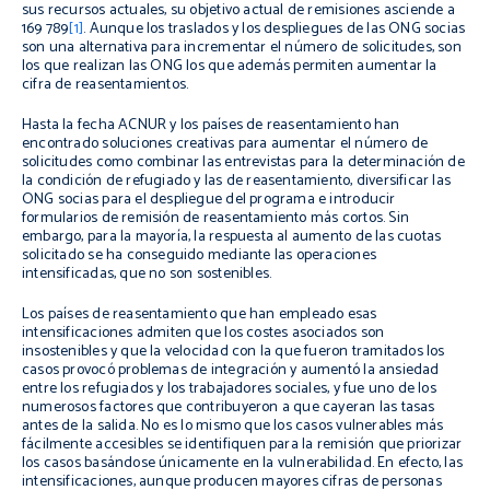
sus recursos actuales, su objetivo actual de remisiones asciende a
169 789
[1]
. Aunque los traslados y los despliegues de las ONG socias
son una alternativa para incrementar el número de solicitudes, son
los que realizan las ONG los que además permiten aumentar la
cifra de reasentamientos.
Hasta la fecha ACNUR y los países de reasentamiento han
encontrado soluciones creativas para aumentar el número de
solicitudes como combinar las entrevistas para la determinación de
la condición de refugiado y las de reasentamiento, diversificar las
ONG socias para el despliegue del programa e introducir
formularios de remisión de reasentamiento más cortos. Sin
embargo, para la mayoría, la respuesta al aumento de las cuotas
solicitado se ha conseguido mediante las operaciones
intensificadas, que no son sostenibles.
Los países de reasentamiento que han empleado esas
intensificaciones admiten que los costes asociados son
insostenibles y que la velocidad con la que fueron tramitados los
casos provocó problemas de integración y aumentó la ansiedad
entre los refugiados y los trabajadores sociales, y fue uno de los
numerosos factores que contribuyeron a que cayeran las tasas
antes de la salida. No es lo mismo que los casos vulnerables más
fácilmente accesibles se identifiquen para la remisión que priorizar
los casos basándose únicamente en la vulnerabilidad. En efecto, las
intensificaciones, aunque producen mayores cifras de personas