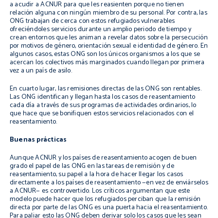
a acudir a ACNUR para que les reasienten porque no tienen
relación alguna con ningún miembro de su personal. Por contra, las
ONG trabajan de cerca con estos refugiados vulnerables
ofreciéndoles servicios durante un amplio periodo de tiempo y
crean entornos que les animan a revelar datos sobre la persecución
por motivos de género, orientación sexual e identidad de género. En
algunos casos, estas ONG son los únicos organismos a los que se
acercan los colectivos más marginados cuando llegan por primera
vez a un país de asilo.
En cuarto lugar, las remisiones directas de las ONG son rentables.
Las ONG identifican y llegan hasta los casos de reasentamiento
cada día a través de sus programas de actividades ordinarios, lo
que hace que se bonifiquen estos servicios relacionados con el
reasentamiento.
Buenas prácticas
Aunque ACNUR y los países de reasentamiento acogen de buen
grado el papel de las ONG en las tareas de remisión y de
reasentamiento, su papel a la hora de hacer llegar los casos
directamente a los países de reasentamiento —en vez de enviárselos
a ACNUR— es controvertido. Los críticos argumentan que este
modelo puede hacer que los refugiados perciban que la remisión
directa por parte de las ONG es una puerta hacia el reasentamiento.
Para paliar esto las ONG deben derivar solo los casos que les sean