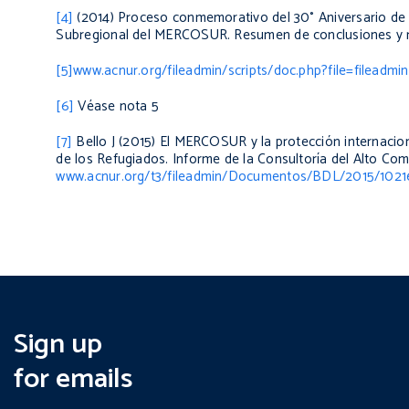
[4]
(2014)
Proceso conmemorativo del 30° Aniversario de 
Subregional del MERCOSUR. Resumen de conclusiones y
[5]
www.acnur.org/fileadmin/scripts/doc.php?file=filea
[6]
Véase nota 5
[7]
Bello J (2015)
El MERCOSUR y la protección internacional
de los Refugiados.
Informe de la Consultoría del Alto Co
www.acnur.org/t3/fileadmin/Documentos/BDL/2015/10216
Sign up
for emails