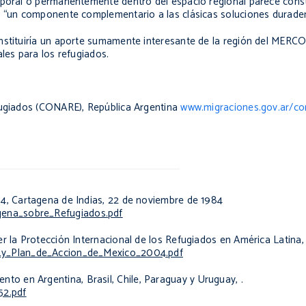
poral o permanentemente dentro del espacio regional parece consti
r “un componente complementario a las clásicas soluciones durader
onstituiría un aporte sumamente interesante de la región del MER
les para los refugiados.
efugiados (CONARE), República Argentina
www.migraciones.gov.ar/co
4, Cartagena de Indias, 22 de noviembre de 1984
ena_sobre_Refugiados.pdf
r la Protección Internacional de los Refugiados en América Latina,
n_y_Plan_de_Accion_de_Mexico_2004.pdf
to en Argentina, Brasil, Chile, Paraguay y Uruguay
, .
52.pdf