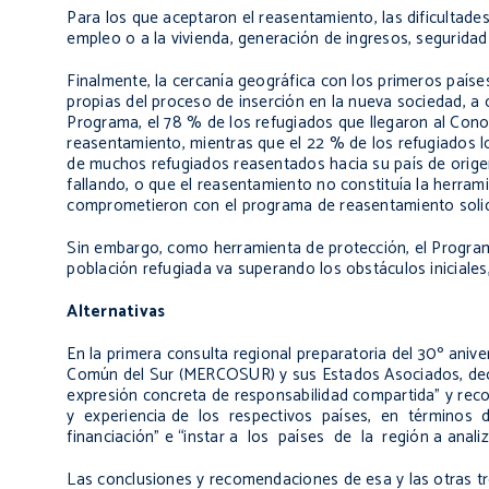
Para los que aceptaron el reasentamiento, las dificultade
empleo o a la vivienda, generación de ingresos, seguridad 
Finalmente, la cercanía geográfica con los primeros países 
propias del proceso de inserción en la nueva sociedad, a
Programa, el 78 % de los refugiados que llegaron al Con
reasentamiento, mientras que el 22 % de los refugiados l
de muchos refugiados reasentados hacia su país de origen
fallando, o que el reasentamiento no constituía la herra
comprometieron con el programa de reasentamiento solida
Sin embargo, como herramienta de protección, el Programa
población refugiada va superando los obstáculos iniciale
Alternativas
En la primera consulta regional preparatoria del 30º aniv
Común del Sur (MERCOSUR) y sus Estados Asociados, decl
expresión concreta de responsabilidad compartida” y rec
y experiencia de los respectivos países, en términos de
financiación” e “instar a los países de la región a anal
Las conclusiones y recomendaciones de esa y las otras tr