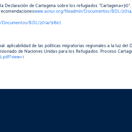
la Declaración de Cartagena sobre los refugiados “Cartagena+30”.
 recomendaciones
www.acnur.org/fileadmin/Documentos/BDL/2014/
dmin/Documentos/BDL/2014/9867
: aplicabilidad de las políticas migratorias regionales a la luz del
misionado de Naciones Unidas para los Refugiados. Proceso Carta
.pdf?view=1