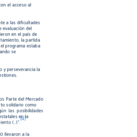
con el acceso al
te a las dificultades
e evaluación del
eron en el país de
amiento, la partida
e el programa estaba
uando se
o y perseverancia la
estiones.
ados Parte del Mercado
to solidario como
gún las posibilidades
statales en la
[4]
ento (…)”.
0 llevaron a la