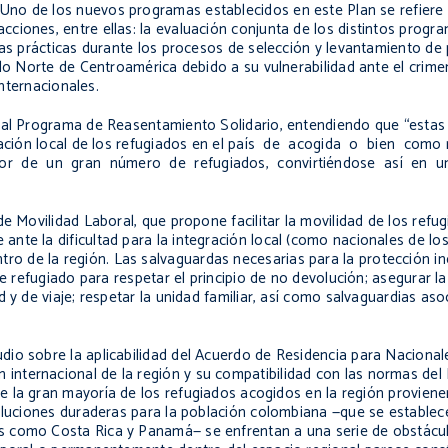
Uno de los nuevos programas establecidos en este Plan se refiere
ciones, entre ellas: la evaluación conjunta de los distintos progr
as prácticas durante los procesos de selección y levantamiento de p
ulo Norte de Centroamérica debido a su vulnerabilidad ante el crim
internacionales.
s al Programa de Reasentamiento Solidario, entendiendo que “estas
egración local de los refugiados en el país de acogida o bien com
ptor de un gran número de refugiados, convirtiéndose así en
de Movilidad Laboral, que propone facilitar la movilidad de los refu
nte la dificultad para la integración local (como nacionales de lo
de la región. Las salvaguardas necesarias para la protección incl
e refugiado para respetar el principio de no devolución; asegurar la
 y de viaje; respetar la unidad familiar, así como salvaguardias aso
io sobre la aplicabilidad del Acuerdo de Residencia para Nacionale
nternacional de la región y su compatibilidad con las normas del
e la gran mayoría de los refugiados acogidos en la región proviene
soluciones duraderas para la población colombiana —que se establec
 como Costa Rica y Panamá— se enfrentan a una serie de obstáculo