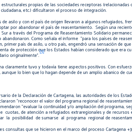
s estructurales propias de las sociedades receptoras (relacionadas 
ciudadana, etc.) dificultaron el proceso de integración.
de asilo y con el país de origen llevaron a algunos refugiados, fren
 optar por abandonar el país de reasentamiento. Según una recient
o Sur a través del Programa de Reasentamiento Solidario permaneci
o abandonaron. Como señala el informe “para los países de reasent
, primer país de asilo, u otro país, engendró una sensación de qu
mienta de protección que los Estados habían considerado que era c
[3]
rio originalmente”.
 claramente tuvo y todavía tiene aspectos positivos. Con esfuerz
s, aunque lo bien que lo hagan depende de un amplio abanico de cu
ersario de la Declaración de Cartagena, las autoridades de los Est
araron “reconocer el valor del programa regional de reasentamien
omendaron “evaluar la continuidad y/o ampliación del programa, se
 cuotas, de atención a refugiados extraregionales y de recursos e
izar la posibilidad de sumarse al programa regional de reasentami
es consultas que se hicieron en el marco del proceso Cartagena +3