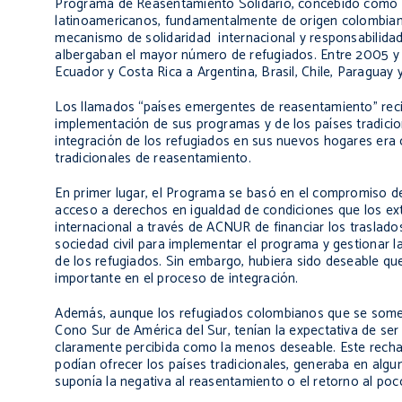
Programa de Reasentamiento Solidario, concebido como u
latinoamericanos, fundamentalmente de origen colombiano
mecanismo de solidaridad internacional y responsabilidad
albergaban el mayor número de refugiados. Entre 2005 y 
Ecuador y Costa Rica a Argentina, Brasil, Chile, Paraguay
Los llamados “países emergentes de reasentamiento” rec
implementación de sus programas y de los países tradicio
integración de los refugiados en sus nuevos hogares era
tradicionales de reasentamiento.
En primer lugar, el Programa se basó en el compromiso de
acceso a derechos en igualdad de condiciones que los ext
internacional a través de ACNUR de financiar los traslado
sociedad civil para implementar el programa y gestionar la
de los refugiados. Sin embargo, hubiera sido deseable qu
importante en el proceso de integración.
Además, aunque los refugiados colombianos que se someti
Cono Sur de América del Sur, tenían la expectativa de se
claramente percibida como la menos deseable. Este recha
podían ofrecer los países tradicionales, generaba en algun
suponía la negativa al reasentamiento o el retorno al poco