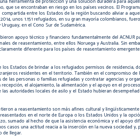
na herramienta de protección y una solución duradera para aquell
, que se encontraban en riesgo en los países vecinos. El Program
 compartida entre los Estados de la región buscando aliviar a aque
2014, unos 1.151 refugiados, en su gran mayoría colombianos, fuer
 y Uruguay, en el Cono Sur de Sudamérica.
ibieron apoyo técnico y financiero fundamentalmente del ACNUR pa
nales de reasentamiento, entre ellos Noruega y Australia. Sin emba
 claramente diferente para los países de reasentamiento emergente
 los Estados de brindar a los refugiados permisos de residencia, 
ranjeros residentes en el territorio. También en el compromiso de
s de las personas o familias refugiadas y contratar agencias y orga
 recepción, el alojamiento, la alimentación y el apoyo en el proceso
e las autoridades locales de asilo y el Estado hubieran desempeña
eron a reasentamiento son más afines cultural y lingüísticamente 
r reasentados en el norte de Europa o los Estados Unidos y la opci
zo, sumado al hecho de que la asistencia económica y el apoyo dif
os casos una actitud reacia a la inserción en la nueva sociedad y, 
 de llegar.