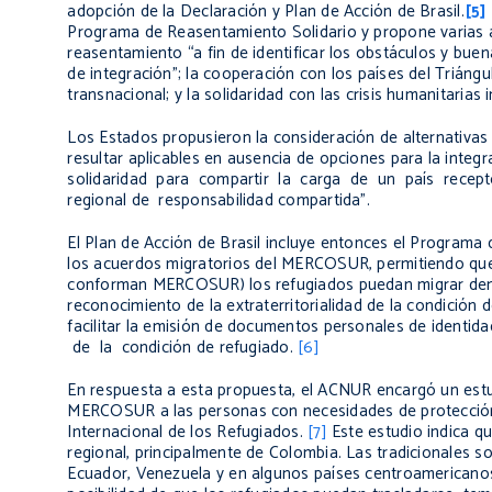
adopción de la Declaración y Plan de Acción de Brasil
.
[5]
Programa de Reasentamiento Solidario y propone varias ac
reasentamiento “a fin de identificar los obstáculos y buen
de integración”; la cooperación con los países del Triáng
transnacional; y la solidaridad con las crisis humanitarias 
Los Estados propusieron la consideración de alternativa
resultar aplicables en ausencia de opciones para la int
solidaridad para compartir la carga de un país rece
regional de responsabilidad compartida”.
El Plan de Acción de Brasil incluye entonces el Programa 
los acuerdos migratorios del MERCOSUR, permitiendo que a
conforman MERCOSUR) los refugiados puedan migrar dentro 
reconocimiento de la extraterritorialidad de la condición d
facilitar la emisión de documentos personales de identidad
de la condición de refugiado.
[6]
En respuesta a esta propuesta, el ACNUR encargó un estud
MERCOSUR a las personas con necesidades de protección i
Internacional de los Refugiados.
[7]
Este estudio indica qu
regional, principalmente de Colombia. Las tradicionales 
Ecuador, Venezuela y en algunos países centroamericanos