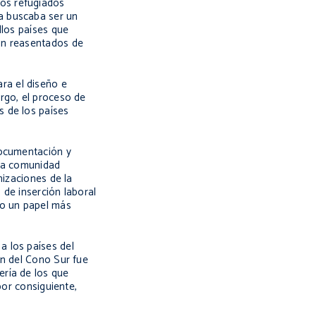
os refugiados
a buscaba ser un
llos países que
on reasentados de
ra el diseño e
rgo, el proceso de
s de los países
documentación y
 la comunidad
nizaciones de la
 de inserción laboral
do un papel más
a los países del
ón del Cono Sur fue
ería de los que
por consiguiente,