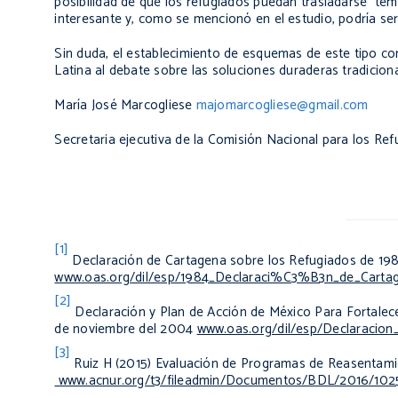
posibilidad de que los refugiados puedan trasladarse tem
interesante y, como se mencionó en el estudio, podría se
Sin duda, el establecimiento de esquemas de este tipo c
Latina al debate sobre las soluciones duraderas tradiciona
María José Marcogliese
majomarcogliese@gmail.com
Secretaria ejecutiva de la Comisión Nacional para los R
[1]
Declaración de Cartagena sobre los Refugiados de 198
www.oas.org/dil/esp/1984_Declaraci%C3%B3n_de_Cartag
[2]
Declaración y Plan de Acción de México Para Fortalece
de noviembre del 2004
www.oas.org/dil/esp/Declaracio
[3]
Ruiz H (2015)
Evaluación de Programas de Reasentamien
www.acnur.org/t3/fileadmin/Documentos/BDL/2016/102