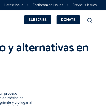
Latest issue
Forthcoming issues
Previous issues
SUBSCRIBE
DONATE
 y alternativas en
 un proceso
ón de México de
uiente y dio lugar al