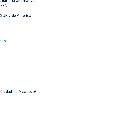
tuir una alternativa
as”.
COSUR y de América
nare
 Ciudad de México, 16