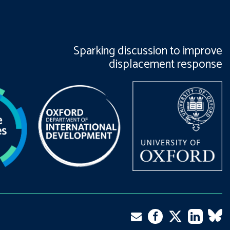
Sparking discussion to improve
displacement response
Twitter
Email
Facebook
LinkedIn
VK