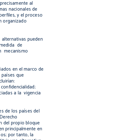
 precisamente al
amas nacionales de
erfiles, y el proceso
en organizado
 alternativas pueden
o medida de
 un mecanismo
giados en el marco de
s países que
uirían:
 confidencialidad;
ciadas a la vigencia
s de los países del
 Derecho
n del propio bloque
en principalmente en
s; por tanto, la