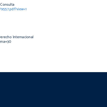
 Consulta
9557.pdf?view=1
 Derecho Internacional
gena+30