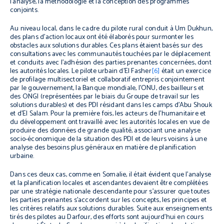
l’analyse, la méthodologie et la conception des programmes
conjoints.
Au niveau local, dans le cadre du pilote rural conduit à Um Dukhun,
des plans d’action locaux ont été élaborés pour surmonter les
obstacles aux solutions durables. Ces plans étaient basés sur des
consultations avec les communautés touchées par le déplacement
et conduits avec l’adhésion des parties prenantes concernées, dont
les autorités locales. Le pilote urbain d’El Fasher
[6]
était un exercice
de profilage multisectoriel et collaboratif entrepris conjointement
par le gouvernement, la Banque mondiale, l’ONU, des bailleurs et
des ONGI (représentées par le biais du Groupe de travail sur les
solutions durables) et des PDI résidant dans les camps d’Abu Shouk
et d’El Salam. Pour la première fois, les acteurs de l’humanitaire et
du développement ont travaillé avec les autorités locales en vue de
produire des données de grande qualité, associant une analyse
socio-économique de la situation des PDI et de leurs voisins à une
analyse des besoins plus généraux en matière de planification
urbaine.
Dans ces deux cas, comme en Somalie, il était évident que l’analyse
et la planification locales et ascendantes devaient être complétées
par une stratégie nationale descendante pour s’assurer que toutes
les parties prenantes s’accordent sur les concepts, les principes et
les critères relatifs aux solutions durables. Suite aux enseignements
tirés des pilotes au Darfour, des efforts sont aujourd’hui en cours