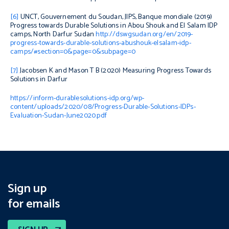
[6]
UNCT, Gouvernement du Soudan, JIPS, Banque mondiale (2019)
Progress towards Durable Solutions in Abou Shouk and El Salam IDP
camps, North Darfur Sudan
http://dswgsudan.org/en/2019-
progress-towards-durable-solutions-abushouk-elsalam-idp-
camps/#section=0&page=0&subpage=0
[7]
Jacobsen K and Mason T B (2020)
Measuring Progress Towards
Solutions in Darfur
https://inform-durablesolutions-idp.org/wp-
content/uploads/2020/08/Progress-Durable-Solutions-IDPs-
Evaluation-Sudan-June2020.pdf
Sign up
for emails