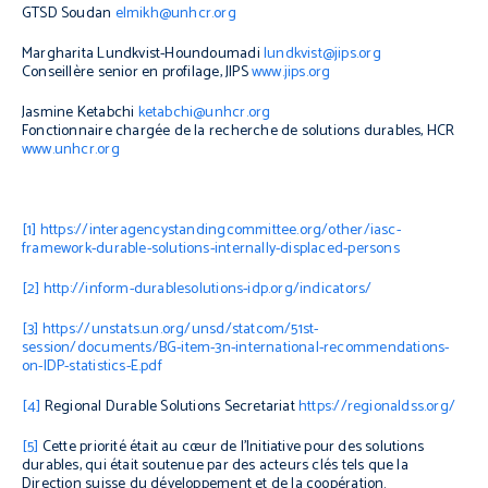
GTSD Soudan
elmikh@unhcr.org
Margharita Lundkvist-Houndoumadi
lundkvist@jips.org
Conseillère senior en profilage, JIPS
www.jips.org
Jasmine Ketabchi
ketabchi@unhcr.org
Fonctionnaire chargée de la recherche de solutions durables, HCR
www.unhcr.org
[1]
https://interagencystandingcommittee.org/other/iasc-
framework-durable-solutions-internally-displaced-persons
[2]
http://inform-durablesolutions-idp.org/indicators/
[3]
https://unstats.un.org/unsd/statcom/51st-
session/documents/BG-item-3n-international-recommendations-
on-IDP-statistics-E.pdf
[4]
Regional Durable Solutions Secretariat
https://regionaldss.org/
[5]
Cette priorité était au cœur de l’Initiative pour des solutions
durables, qui était soutenue par des acteurs clés tels que la
Direction suisse du développement et de la coopération.