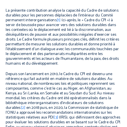
La présente contribution analyse la capacité du Cadre de solutions
durables pour les personnes déplacées de l’intérieur du Comité
permanent interorganisations
[1]
(ci-après, le « Cadre du CPI ») à
servir de boussole pour avancer vers des solutions durables dans
les contextes où le déplacement est lié à la discrimination, aux
déséquilibres de pouvoir et aux possibilités inégales d’exercer ses
droits.
Le Cadre
formule plusieurs principes clés, définit les critères
permettant de mesurer les solutions durables et donne priorité à
l’établissement d’un dialogue avec les communautés touchées par
le déplacement et des partenariats multipartites entre les
gouvernments et les acteurs de l’humanitaire, de la paix, des droits
humains et du développement.
Depuis son lancement en 2010, le Cadre du CPI est devenu une
référence qui fait autorité en matière de solutions durables.
Au
niveau national, de nombreuses lois et politiques reprennent ses
composantes, comme c’est le cas au Niger, en Afghanistan, au
Kenya, au Sri Lanka, en Somalie et au Soudan du Sud. Au niveau
mondial, les critères du Cadre ont été opérationnalisés dans la
bibliothèque interorganisations d’indicateurs de solutions
durables
[2]
en 2018 puis, en 2020, la Commission de statistique de
l’ONU a approuvé les recommandations internationales sur les
statistiques relatives aux PDI
[3]
(IRIS), qui définissent des approches
pour évaluer les solutions durables en se basant sur le Cadre du CPI.