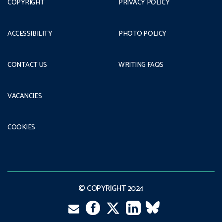
COPYRIGHT
PRIVACY POLICY
ACCESSIBILITY
PHOTO POLICY
CONTACT US
WRITING FAQS
VACANCIES
COOKIES
© COPYRIGHT 2024
Email
Twitter
Facebook
LinkedIn
VK