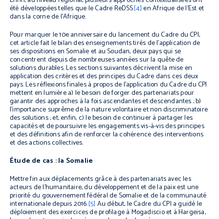
Enfin, au niveau régional, plusieurs approches contextualisées ont
été développées telles que le Cadre ReDSS
[4]
en Afrique de l’Est et
dans la corne de l’Afrique.
Pour marquer le 10e anniversaire du lancement du Cadre du CPI,
cet article fait le bilan des enseignements tirés de l’application de
ses dispositions en Somalie et au Soudan, deux pays qui se
concentrent depuis de nombreuses années sur la quête de
solutions durables. Les sections suivantes décrivent la mise en
application des critères et des principes du Cadre dans ces deux
pays. Les réflexions finales à propos de l’application du Cadre du CPI
mettent en lumière a) le besoin de forger des partenariats pour
garantir des approches à la fois ascendantes et descendantes ; b)
l’importance suprême de la nature volontaire et non discriminatoire
des solutions ; et, enfin, c) le besoin de continuer à partager les
capacités et de poursuivre les engagements vis-à-vis des principes
et des définitions afin de renforcer la cohérence des interventions
et des actions collectives.
Étude de cas : la Somalie
Mettre fin aux déplacements grâce à des partenariats avec les
acteurs de l’humanitaire, du développement et de la paix est une
priorité du gouvernement fédéral de Somalie et de la communauté
internationale depuis 2016.
[5]
Au début, le Cadre du CPI a guidé le
déploiement des exercices de profilage à Mogadiscio et à Hargeisa,