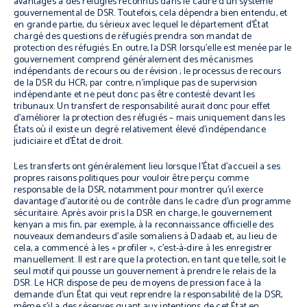
avantages à des réfugiés reconnus dans le cadre d’un système
gouvernemental de DSR. Toutefois, cela dépendra bien entendu, et
en grande partie, du sérieux avec lequel le département d’État
chargé des questions de réfugiés prendra son mandat de
protection des réfugiés. En outre, la DSR lorsqu’elle est menée par le
gouvernement comprend généralement des mécanismes
indépendants de recours ou de révision ; le processus de recours
de la DSR du HCR, par contre, n’implique pas de supervision
indépendante et ne peut donc pas être contesté devant les
tribunaux. Un transfert de responsabilité aurait donc pour effet
d’améliorer la protection des réfugiés – mais uniquement dans les
États où il existe un degré relativement élevé d’indépendance
judiciaire et d’État de droit.
Les transferts ont généralement lieu lorsque l’État d’accueil a ses
propres raisons politiques pour vouloir être perçu comme
responsable de la DSR, notamment pour montrer qu’il exerce
davantage d’autorité ou de contrôle dans le cadre d’un programme
sécuritaire. Après avoir pris la DSR en charge, le gouvernement
kenyan a mis fin, par exemple, à la reconnaissance officielle des
nouveaux demandeurs d’asile somaliens à Dadaab et, au lieu de
cela, a commencé à les « profiler », c’est-à-dire à les enregistrer
manuellement. Il est rare que la protection, en tant que telle, soit le
seul motif qui pousse un gouvernement à prendre le relais de la
DSR. Le HCR dispose de peu de moyens de pression face à la
demande d’un État qui veut reprendre la responsabilité de la DSR,
même s’il a des réserves quant aux intentions de cet État en