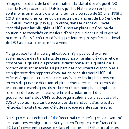
réfugiés – et donc de la détermination du statut de réfugié (DSR) –
mais le HCR procède à la DSR lorsque les États ne veulent pas ou
sont moins en mesure de le faire. Sur une période de 20 ans (1998 à
2018), il y a eu une forme ou une autre de transfert de DSR entre le
HCR et au moins 30 pays
[1]
. En outre, dans le cadre du Pacte
mondial pour les réfugiés, le HCR a mis en place un Groupe de
soutien aux capacités en matière d’asile pour aider un plus grand
nombre d’États à créer ou développer leur propre système nationale
de DSR au cours des années à venir.
Malgré cette tendance significative, il n’y a pas eu d’examen
systématique des transferts de responsabilité afin d’évaluer et de
comparer la qualité du processus décisionnel et la qualité de la
protection avant et après. La plupart des documents disponibles à
ce sujet sont des rapports d’évaluation produits par le HCR lui-
même
[2]
qui ont tendance à ne pas évaluer les implications en
termes de prise de décision, et plus généralement, en termes de
protection des réfugiés ; ils ne tiennent pas non plus compte de
l’opinion de tous les acteurs pertinents, notamment des
gouvernements, des ONG et des organisations de la société civile
(OSC), et plus important encore, des demandeurs d’asile et des
réfugiés. Il existe très peu d’études indépendantes sur le sujet.
Notre projet de recherche
[3]
« Reconnaitre les réfugiés » a examiné
les pratiques en vigueur au Kenya et en Turquie, deux États où le
HCR a récemment « passé le relais et confié » la DSR aux autorités