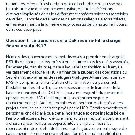
nationales. Même s’il est certain que ce bref article ne puisse pas
fournir une vue d’ensemble exhaustive, et que les éléments
distincts impliqués dans les différents transferts soient susceptibles
de varier, il aborde certaines des questions relatives aux transferts,
en les examinant à la lumière des processus de transition en cours
dans ces deux pays.
Question 1 : Le transfert de la DSR réduira-t-il la charge
financière du HCR ?
Même si les gouvernements sont disposés à prendre en charge la
DSR, ils ne sont pas aussi prêts à en assumer tous les coûts associés.
Par exemple, depuis 2014, date à laquelle la transition au Kenya a
véritablement débuté, le HCR a financé la plupart des opérations du
Secrétariat aux affaires des réfugiés (Refugee Affairs Secretariat –
RAS), y compris la rémunération et la formation du personnel,
l’installation des infrastructures nécessaires et le transfert de la
base de données de la DSR. À ce jour, une majorité du personnel
opérationnel du RAS n’est toujours pas rémunérée par le
gouvernement ; il s’agit de membres du personnel affectés à des
projets dont les salaires sont payés par le HCR. Certains membres du
personnel ont déclaré que cette incertitude et cette insécurité de
l’emploi affectaient leur dévouement au travail et qu’ils continuaient
à chercher de meilleures opportunités d’emploi ailleurs. La
répercussion de cet état de fait est que le gouvernement risque de
pas pouvoir retenir le personnel bien formé, ce qui entretient un