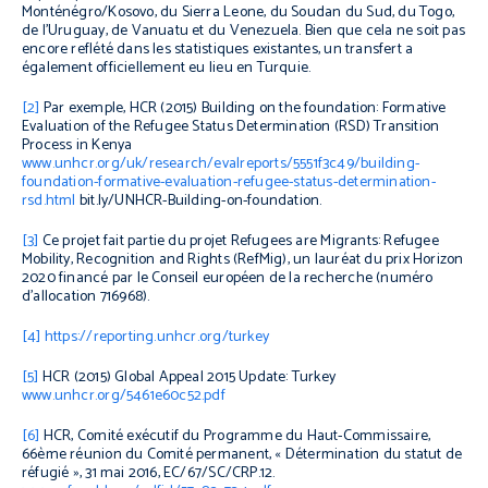
Monténégro/Kosovo, du Sierra Leone, du Soudan du Sud, du Togo,
de l’Uruguay, de Vanuatu et du Venezuela. Bien que cela ne soit pas
encore reflété dans les statistiques existantes, un transfert a
également officiellement eu lieu en Turquie.
[2]
Par exemple, HCR
(2015)
Building on the foundation: Formative
Evaluation of the Refugee Status Determination (RSD) Transition
Process in Kenya
www.unhcr.org/uk/research/evalreports/5551f3c49/building-
foundation-formative-evaluation-refugee-status-determination-
rsd.html
bit.ly/UNHCR-Building-on-foundation.
[3]
Ce projet fait partie du projet
Refugees are Migrants: Refugee
Mobility, Recognition and Rights
(RefMig), un lauréat du prix Horizon
2020 financé par le Conseil européen de la recherche (numéro
d’allocation 716968).
[4]
https://reporting.unhcr.org/turkey
[5]
HCR (2015)
Global Appeal 2015 Update: Turkey
www.unhcr.org/5461e60c52.pdf
[6]
HCR, Comité exécutif du Programme du Haut-Commissaire,
66ème réunion du Comité permanent, « Détermination du statut de
réfugié », 31 mai 2016, EC/67/SC/CRP.12.