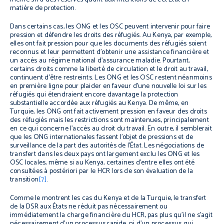
matière de protection.
Dans certains cas, les ONG et les OSC peuvent intervenir pour faire
pression et défendre les droits des réfugiés. Au Kenya, par exemple,
elles ont fait pression pour que les documents des réfugiés soient
reconnus et leur permettent d’obtenir une assistance financière et
un accès au régime national d’assurance maladie. Pourtant,
certains droits comme la liberté de circulation et le droit au travail,
continuent d’être restreints. Les ONG et les OSC restent néanmoins
en première ligne pour plaider en faveur d’une nouvelle loi sur les
réfugiés qui étendraient encore davantage la protection
substantielle accordée aux réfugiés au Kenya. De même, en
Turquie, les ONG ont fait activement pression en faveur des droits
des réfugiés mais les restrictions sont maintenues, principalement
en ce qui concerne l’accès au droit du travail. En outre, il semblerait
que les ONG internationales fassent l’objet de pressions et de
surveillance de la part des autorités de l’État. Les négociations de
transfert dans les deux pays ont largement exclu les ONG et les
OSC locales, même si au Kenya, certaines d’entre elles ont été
consultées à postériori par le HCR lors de son évaluation de la
transition
[7]
.
Comme le montrent les cas du Kenya et de la Turquie, le transfert
de la DSR aux États ne réduit pas nécessairement ou
immédiatement la charge financière du HCR, pas plus qu’il ne s’agit
nécessairement d’un processus rapide, ni d’un processus qui