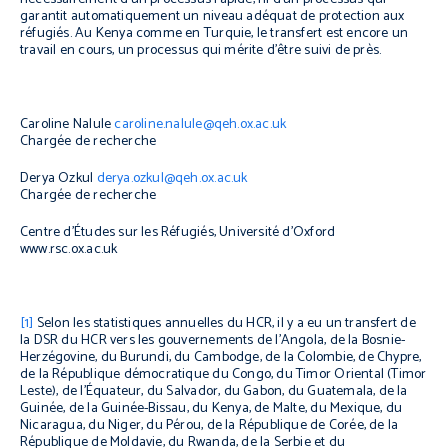
garantit automatiquement un niveau adéquat de protection aux
réfugiés. Au Kenya comme en Turquie, le transfert est encore un
travail en cours, un processus qui mérite d’être suivi de près.
Caroline Nalule
caroline.nalule@qeh.ox.ac.uk
Chargée de recherche
Derya Ozkul
derya.ozkul@qeh.ox.ac.uk
Chargée de recherche
Centre d’Études sur les Réfugiés, Université d’Oxford
www.rsc.ox.ac.uk
[1]
Selon les statistiques annuelles du HCR, il y a eu un transfert de
la DSR du HCR vers les gouvernements de l’Angola, de la Bosnie-
Herzégovine, du Burundi, du Cambodge, de la Colombie, de Chypre,
de la République démocratique du Congo, du Timor Oriental (Timor
Leste), de l’Équateur, du Salvador, du Gabon, du Guatemala, de la
Guinée, de la Guinée-Bissau, du Kenya, de Malte, du Mexique, du
Nicaragua, du Niger, du Pérou, de la République de Corée, de la
République de Moldavie, du Rwanda, de la Serbie et du