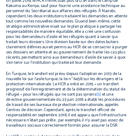
En juillet 2019, le HCR n’effectuait plus la DSR dans le camp de
Kakuma au Kenya, sauf pour fournir une assistance technique au
personnel du Secrétariat aux affaires des réfugiés. À Nairobi,
cependant, les deux institutions traitaient les demandes en attente
tout comme les nouvelles demandes. Quand bien même, cette
stratégie administrative visait sur le plan pratique à partager les
responsabilités de manière équitable, elle a créé une confusion
pour les demandeurs d’asile et les réfugiés quant à savoir qui
traitait leurs dossiers. Une division basée sur des dates butoirs
clairement définies aurait permis au HCR de se consacrer à purger
ses dossiers en attente et au gouvernement de traiter les cas plus
récents, permettant ainsi aux demandeurs d’asile de savoir à quoi
s’en tenir sur l’institution qui traiterait leur demande.
En Turquie, le transfert est prévu depuis l’adoption en 2013 de la
nouvelle loi sur l’asile turque, la loi n° 6458 sur les étrangers et la
protection internationale. Le HCR a initié en 2015 « un transfert
progressif de l’enregistrement et de la détermination du statut de
réfugié » pour les réfugiés qui ne sont pas syriens
[5]
et une
directive gouvernementale du 23 juin 2018 a établi les procédures
de travail de ses bureaux de protection internationale, appelés
Centres de décision. Cependant, après le transfert officiel de
responsabilité en septembre 2018, il est apparu que l’infrastructure
nécessaire n’était pas prête ; par exemple, il n’y avait pas assez de
travailleurs sociaux correctement formés pour assurer la DSR.