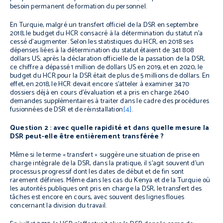
besoin permanent de formation du personnel.
En Turquie, malgré un transfert officiel de la DSR en septembre
2018, le budget du HCR consacré à la détermination du statut n’a
cessé d’augmenter. Selon les statistiques du HCR, en 2018 ses
dépenses liées à la détermination du statut étaient de 341 808
dollars US; après la déclaration officielle de la passation de la DSR,
ce chiffre a dépassé 1 million de dollars US en 2019, et en 2020, le
budget du HCR pour la DSR était de plus de 5 millions de dollars. En
effet, en 2018, le HCR devait encore s’atteler à examiner 3470
dossiers déjà en cours d’évaluation et a pris en charge 2640
demandes supplémentaires à traiter dans le cadre des procédures
fusionnées de DSR et de réinstallation
[4]
.
Question 2 : avec quelle rapidité et dans quelle mesure la
DSR peut-elle être entièrement transférée ?
Même si le terme « transfert » suggère une situation de prise en
charge intégrale de la DSR, dans la pratique, il s’agit souvent d’un
processus progressif dont les dates de début et de fin sont
rarement définies. Même dans les cas du Kenya et de la Turquie où
les autorités publiques ont pris en charge la DSR, le transfert des
tâches est encore en cours, avec souvent des lignes floues
concernant la division du travail.