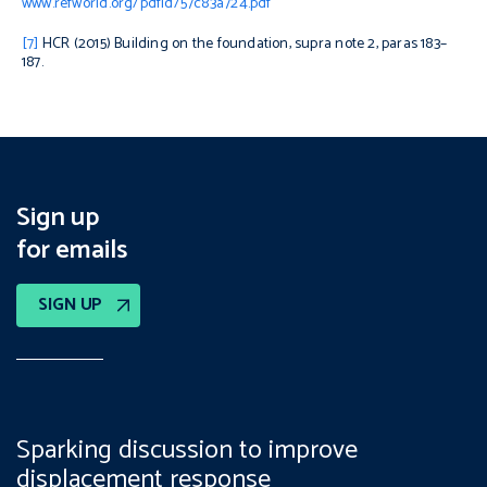
www.refworld.org/pdfid/57c83a724.pdf
[7]
HCR (2015)
Building on the foundation
,
supra note 2, paras 183–
187.
Sign up
for emails
SIGN UP
Sparking discussion to improve
displacement response