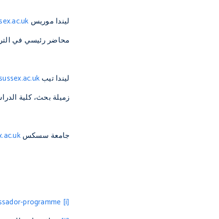
ليندا موريس
sex.ac.uk
محاضر رئيسي في التر
ليندا تيب
sussex.ac.uk
زميلة بحث، كلية الدر
جامعة سسكس
.ac.uk
assador-programme
[i]