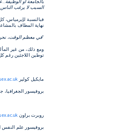
بالجامعة أو الوظيفة…ع
السبب لا يرغب الناس في 
فبالنسبة لإيرمياس، كل 
نهاية المطاف بالمشاعر
"في معظم الوقت، نحن-ا
ومع ذلك، من غير المألو
توطين اللاجئين رغم كل
مايكيل كولير
sex.ac.uk
بروفيسور الجغرافيا،
روبرت براون
ex.ac.uk
بروفيسور علم النفس 