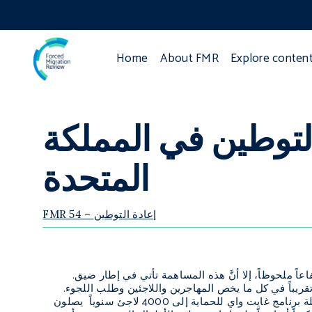
Home
About FMR
Explore conten
لتوطين في المملكة
المتحدة
FMR 54 – إعادة التوطين
اً ملحوظاً، إلا أنَّ هذه المساهمة تأتي في إطار ضيق.
تقريباً في كل ما يخص المهاجرين واللاجئين وطلب اللجوء.
وفي عام 2015، رفعت المملكة المتحدة حصتها من اللاجئين من750 لاجئاً ممن يصلون تحت مظلة برنامج غايت واي للحماية إلى 4000 لاجئ سنوياً يصلون