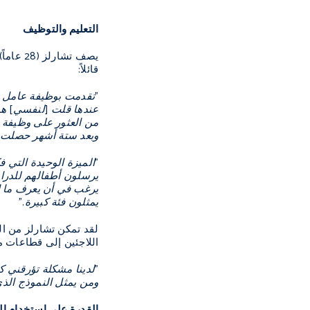
التعليم والتوظيف
يصف تش
قائلاً:
"تقدمت بوظيفة عامل نظ
عندها قلت [لنفسي] هذ
وبعد ستة أشهر حصلت ع
"الميزة الوحيدة التي 
يرسلون أطفالهم للدراس
يرغب في أن يعرف ما ال
يمثلون فئة كبيرة."
لقد تمكن تشارلز من الت
اللاجئين إلى قطاعات مح
"لدينا مشكلة تؤرقني ك
ومن يمثل النموذج الذي
القدرة على استخدام الل