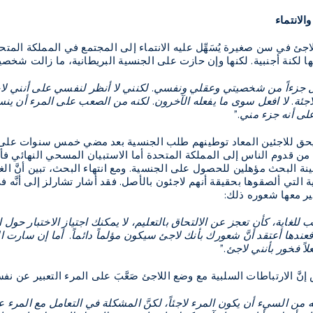
الانتماء
اجئ في سن صغيرة يُسَهِّل عليه الانتماء إلى المجتمع في المملكة المتحدة
 لكنة أجنبية. لكنها وإن حازت على الجنسية البريطانية، ما زالت شخصيت
 زال جزءاً من شخصيتي وعقلي ونفسي. لكنني لا أنظر لنفسي على أنني لاج
 لاجئة. لا افعل سوى ما يفعله الآخرون. لكنه من الصعب على المرء أن 
لى أنه جزء مني."
حق للاجئين المعاد توطينهم طلب الجنسية بعد مضي خمس سنوات على إقام
 من قدوم الناس إلى المملكة المتحدة أما الاستبيان المسحي النهائي
ينة البحث مؤهلين للحصول على الجنسية. ومع انتهاء البحث، تبين أنَّ ا
ة التي ألصقوها بحقيقة أنهم لاجئون بالأصل. فقد أشار تشارلز إلى أنَّه 
ر معها شعوره ذلك:
للغاية، كأن تعجز عن الالتحاق بالتعليم، لا يمكنك اجتياز الاختبار حول ا
 فعندها أعتقد أنَّ شعورك بأنك لاجئ سيكون مؤلماً دائماً. أما إن سارت 
لاً فخور بأنني لاجئ."
إنَّ الارتباطات السلبية مع وضع اللاجئ صَعَّبَ على المرء التعبير عن نف
 من السيء أن يكون المرء لاجئاً، لكنَّ المشكلة في التعامل مع المرء ع