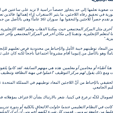
بت صعوبة تعلمها إلى حد يتجاوز حصصاً دراسية لا تزيد على ساعتين في الأس
ورية في تحقيق رفاه اللاجئين، ما يثير الاستغراب إزاء إهمالها. فالذين تع
ن والتحقوا بها. سوزان (36 عاماً) وهي بالأصل من جمهورية الكونغو الديمقراطية:
خرى مثل المركز المجتمعي حيث يمكننا الذهاب وتعلم اللغة الإنجليزية. وهكذ
 لنتعلم الإنجليزية. وذهبنا إلى مكان آخر في المركز المجتمعي وآخر عث
زية."
ئين المعاد توطينهم خيبة الأمل والإحباط من محدودية فرص تعلمهم للإنج
لمي. إريمياس (36 عاماً) وهو بالأصل من إثيوبيا أقام مشروعاً اجتماعياً ناجحاً لكنه 
نا أطباء أو محامين أو معلمين. هذه هي مهنهم السابقة. لقد كانوا يلقون
ت ومع ذلك يقول لهم مركز التوظيف "اعملوا في مهنة النظافة وتنظيف د
الحقيقي بالإحباط من أنَّ اللاجئين المعاد توطينهم في المملكة المتحد
ليم الجامعي.
ومال لكنَّه ترعرع في كينيا، شعر بالارتباك بشأن الاعتراف بمؤهلاته ف
انت في النظام التعليمي عندما حاولت الالتحاق بالكلية أو بدورة تدريبية. 
يها من جامعة نيروببي…قدمت كل شيء لكنهم أخبروني أن أترك الدبلوم ل