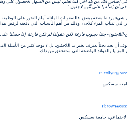
لى أساس أنك من بلد آخر. كما تعلم، ليس من السهل الحصول على وظيفة.
أن يُصنَّفوا على أنَّهم لاجئون."
شيء يرتبط بعضه ببعض. فالصعوبات الماثلة أمام العثور على الوظيفة أو ا
 التي تنتاب المرء كلاجئ. وذلك من أهم الأسباب التي دفعته لرفض هذا ال
للاجئون- جئنا بجيوب فارغة لكن عقولنا لم تكن فارغة. إذا حصلنا على ا
ف أن نجد بحثاً يعترف بخبرات اللاجئين، بل لا يوجد كثير من الأمثلة ا
 المزايا والفوائد الواضحة التي ستتحقق من ذلك.
m.collyer@sus
 جامعة سسكس
r.brown@suss
الاجتماعي، جامعة سسكس