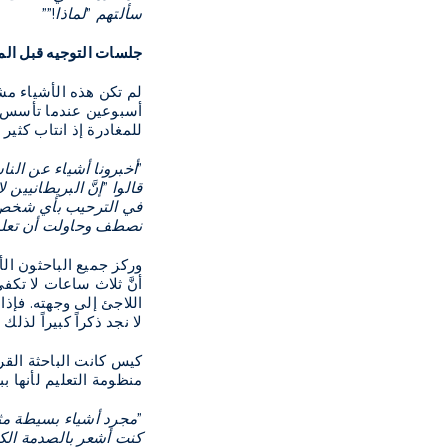
سألتهم "لماذا!""
جلسات التوجيه قبل الم
لم تكن هذه الأشياء مش
للمغادرة إذ انتاب كثير
"أخبرونا أشياء عن النا
قالوا "إنَّ البريطانيين 
في الترحيب بأي شخص آخر
نصطف وحاولت أن تعلمنا
وركز جميع الباحثون الأ
أنَّ ثلاث ساعات لا تك
اللاجئ إلى وجهته. فإذ
لا نجد ذكراً كبيراً لذل
كيس كانت الباحثة القر
منظومة التعليم لأنها ب
"مجرد أشياء بسيطة مثل
كنت أشعر بالصدمة الكب