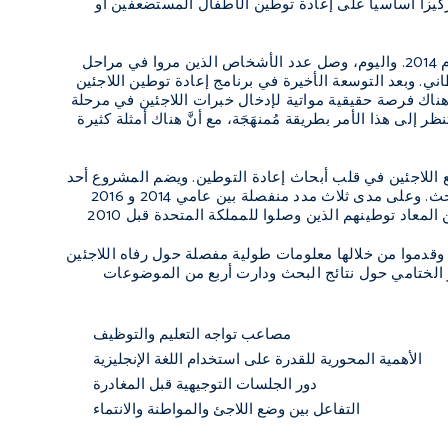
كيزاً أساسياً على إعادة توطين الأطفال المستضعفين أو
وكانت الدفعة الأولى من اللاجئين الذين أُعيد توطينهم ضمن برنامج جايت واي قد وصلت في عام 2014. واليوم، وصل عدد الأشخاص الذين مروا في مراحل
ني. وبعد التوسعة الأخيرة في برنامج إعادة توطين اللاجئين
ناك فرصة حقيقية مواتية لإدخال خبرات اللاجئين في مرحلة
ر إلى هذا الأمر بطريقة مُمنهَجَة، مع أنَّ هناك أمثلة كثيرة
 اللاجئين في قلب أبحاث إعادة التوطين. ويضم المشروع أحد
عشر باحثاً قريناً، أي إنَّهم من اللاجئين المعاد توطينهم من المقيمين في المدن التي اختارها البحث. وعلى مدى ثلاث مدد منفصلة بين عامي 2014 و 2016
عاد توطينهم الذين وصلوا للمملكة المتحدة قبل 2010
ا على المسوحات الثلاث كاملةً، وقدموا من خلالها معلومات طولية مفصلة حول رفاه اللاجئين
ر الختامي حول نتائج البحث ودارت أربع من الموضوعات
مصاعب تواجه التعليم والتوظيف
الأهمية المحورية للقدرة على استخدام اللغة الإنجليزية
دور الجلسات التوجيهية قبل المغادرة
التفاعل بين وضع اللاجئ والمواطنة والانتماء