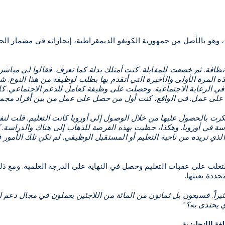
ارلز (28 عاماً)، وهو بالأصل من جمهورية الكونغو الديمقراطية، إنجازاته في
افة. ثم خضعت للمقابلة. كنت أمتلك بدلة كما تعرف. فقالوا لي مباشرة 
ه المرة الأولى والأخيرة التي أتقدم بها بطلب لوظيفة من هذا النو
لى عمل. في الواقع، كنت أول من حصل على عمل من بين أفراد مجموع
فكرت بالحصول عليها من خلال الوصول إلى أوروبا كانت التعليم. قلت لن
ة في أوروبا. وهكذا، حظيت بهذه الفرصة للذهاب إلى هناك والدراسة. كل 
ذي تريده من ناحية التعليم أو المستقبل الوظيفي. لم تكن تلك الأمور ف
غلب على عقبات التعليم وحصل في النهاية على الدرجة العلمية. ومع ذلك، ك
ددة بعينها.
ثيراً. فسبعون بل ثمانون من المائة من اللاجئين يعملون في مجال دعم ا
 يحتذى به؟"
غة الإنجليزية