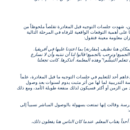
ن، شهدت جلسات التوجيه قبل المغادرة تقلصاً ملحوظاً من
مج غايت واي للحماية إلى ثلاث ساعات بحلول عام 2016. وركَّز بحثنا على أهمية التوقعات الواقعية للرفاه في المرحلة التالية
زان معلومة معينة فتقول:
كان هنا نظيف [مقارنة] بما اعتدنا عليها في أفريقيا.
 الجميع! ونرحب بالجميع! قالوا لنا أن ننتبه وأن لا نسارع
لم التبسُّم!" وهذه المعلمة. أتذكرها. كانت تجعلنا
عاهم أحد للتعليم في جلسات التوجيه ما قبل المغادرة، علماً
ة التدريبية لما لها من أثر مثبت يدوم لسنوات بعد وصول
 من الزمن أو أكثر فسيكون لذلك منفعة طويلة الأمد، ومع ذلك
سة. وقالت إنها تمتعت بسهولة بالوصول المباشر نسبياً إلى
:
حداً يغتاب المعلم. عندما كان الناس هنا يفعلون ذلك،