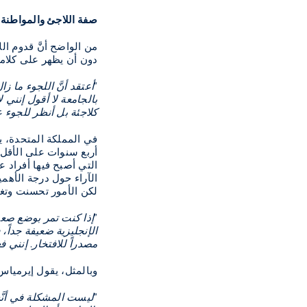
صفة اللاجئ والمواطنة و
من الواضح أنَّ قدوم الل
دون أن يظهر على كلامها
"أعتقد أنَّ اللجوء ما
بالجامعة لا أقول إنني
كلاجئة بل أنظر للجوء ع
في المملكة المتحدة، ي
أربع سنوات على الأقل
التي أصبح فيها أفراد ع
الآراء حول درجة الأهمي
لكن الأمور تحسنت وتغي
"إذا كنت تمر بوضع صعب 
الإنجليزية ضعيفة جداً،
مصدراً للافتخار. إنني فع
وبالمثل، يقول إيرمياس 
"ليست المشكلة في أنَّه