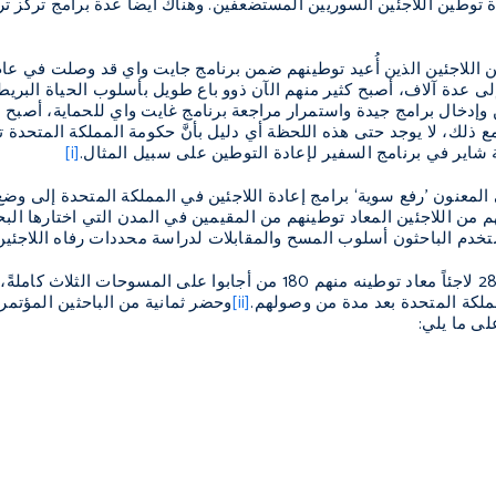
 توطين اللاجئين السوريين المستضعفين. وهناك أيضاً عدة برامج تركز تر
لى عدة آلاف، أصبح كثير منهم الآن ذوو باع طويل بأسلوب الحياة البريطا
إدخال برامج جيدة واستمرار مراجعة برنامج غايت واي للحماية، أصبح ه
مع ذلك، لا يوجد حتى هذه اللحظة أي دليل بأنَّ حكومة المملكة المتحدة تنظ
 شاير في برنامج السفير لإعادة التوطين على سبيل المثال.
[i]
لمعنون ’رفع سوية‘ برامج إعادة اللاجئين في المملكة المتحدة إلى وضع
دم الباحثون أسلوب المسح والمقابلات لدراسة محددات رفاه اللاجئين الم
واشتمل البحث على 280 لاجئاً معاد توطينه منهم 180 من أجابو
مملكة المتحدة بعد مدة من وصولهم.
[ii]
وحضر ثمانية من الباحثين المؤتم
ى ما يلي: