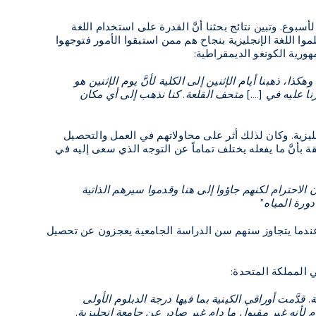
بوع. وتبين نتائج بحثنا أنَّ القدرة على استخدام اللغة
لموا اللغة الإنجليزية بنجاح هم ممن استبقوا الأمور فتوجهوا
ا، ذهبنا أيام الإثنين إلى الكلية لأنَّ يوم الإثنين هو
رنا عليه في [….] متحف القلعة. كنا نذهب إلى أي مكان
ليزية. وكان لذلك أثر على محاولاتهم في العمل والتحصيل
كان على ثقة بأنَّ ما يفعله يختلف تماماً عن التوجه الذي سعى إليه في
 الاحترام لكنهم جاؤوا إلى هنا وقدموا سيرهم الذاتية
ورة المياه"
ة عندما يتجاوز سنهم سن الدراسة الجامعية يعجزون عن تحصيل
ي المملكة المتحدة:
قدَّمت أوراقي الكينية بما فيها درجة الدبلوم الأولى
أنه غير مقبول ما دام غير صادر عن جامعة إنجليزية.