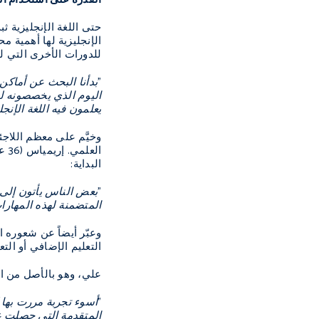
حتى اللغة الإنجليزية ث
الإنجليزية لها أهمية مح
للدورات الأخرى التي لم تقدم حصراً للاجئي
"بدأنا البحث عن أماكن أ
اليوم الذي يخصصونه لنا
يعلمون فيه اللغة الإنجلي
وخيَّم على معظم اللاج
الع
البداية:
"بعض الناس يأتون إلى ه
المتضمنة لهذه المهارا
وعبّر أيضاً عن شعوره 
التعليم الإضافي أو التع
علي، وهو بالأصل من الص
"أسوء تجربة مررت بها ك
المتقدمة التي حصلت عل