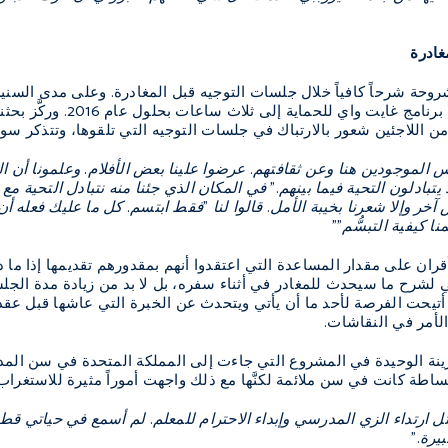
غادرة
روحة شرحاً كافياً خلال جلسات التوجيه قبل المغادرة. وعلى مدى السني
أسبوعين عندما تأسس برنا
 من اللاجئين شعور بالارتباك في جلسات التوجيه التي تلقوها، وتتذكر سو
س الموجودين هنا وعن ثقافتهم. عرضوا علينا بعض الأفلام. وعلمونا أن الم
لا يتبادلون التحية فيما بينهم." في المكان الذي جئنا منه نتبادل التحية مع
 وإلا شعرنا بخيبة الأمل. قالوا لنا "فقط ابتسم. كل ما عليك فعله أن تتع
 كيفية التبسُّم""
قران على مقدار المساعدة التي اعتقدوا أنهم بمقدورهم تقديمها إذا ما د
في لشرح ما سيحدث للمغادر في أثناء سفره، بل لا بد من زيادة مدة الجلس
ا أتيحت الفرصة لأحد ما أن يأتي ويتحدث عن الخبرة التي عاشها قبل عقد
ك الأمر في النقاشات.
ينة الوحيدة في المشروع التي جاءت إلى المملكة المتحدة في سن المدر
بساطة كانت في سن ملائمة لكنَّها مع ذلك واجهت أموراً مثيرة للاستغراب
 ارتداء الزي المدرسي وإبداء الاحترام للمعلم. لم أسمع في حياتي قط أ
يرة."