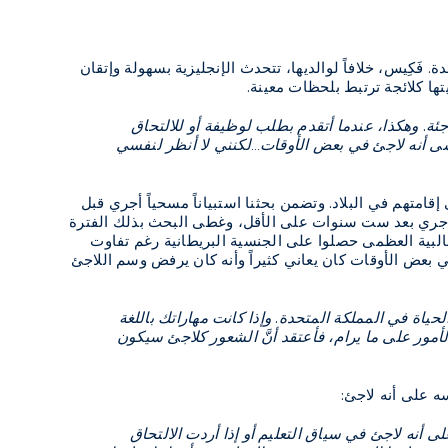
. فَكِيس، خلافاً لوالديها، تتحدث الإنجليزية بسهولة وإتقان
ها كلائجة ترتبط بلحظات معينة.
ئة. وهكذا، عندما أتقدم بطلب لوظيفة أو للالتحاق
ينسى أنه لاجئ في بعض الأوقات…لكنني لا أنظر لنفسي
تهم في البلاد. وتضمن بحثنا استبياناً مسحياً أجري قبل
 فأجري بعد ست سنوات على الأقل، وغطى البحث بذلك الفترة
لغالبية العظمى حصلوا على الجنسية البريطانية رغم تفاوت
في بعض الأوقات كان يعاني كثيراً وأنه كان يرفض وسم اللاجئ
لحياة في المملكة المتحدة. وإذا كانت مهاراتك باللغة
الأمور على ما يرام، فأعتقد أنَّ الشعور كلاجئ سيكون
سه على أنه لاجئ:
لى أنه لاجئ في سياق التعليم أو إذا أردت الالتحاق