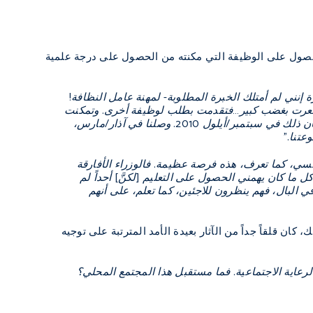
 مضمار الحصول على الوظيفة التي مكنته من الحصول على درجة علمية
إنني لم أمتلك الخبرة المطلوبة- لمهنة عامل النظافة!
ع. شعرت بغضب كبير…فتقدمت بطلب لوظيفة أخرى. وتمكنت
من العثور على وظيفة في الرعاية الاجتماعية. وحصلت على وظيفة كعامل للدعم الاجتماعي. كان ذلك في سبتمبر/أيلول 2010. وصلنا في آذار/مارس،
تنا."
فسي، كما تعرف، هذه فرصة عظيمة. فالوزراء الأفارقة
ما كان يهمني الحصول على التعليم [لكنَّ] أحداً لم
ي البال، فهم ينظرون للاجئين، كما تعلم، على أنهم
ان قلقاً جداً من الآثار بعيدة الأمد المترتبة على توجيه
لرعاية الاجتماعية. فما مستقبل هذا المجتمع المحلي؟