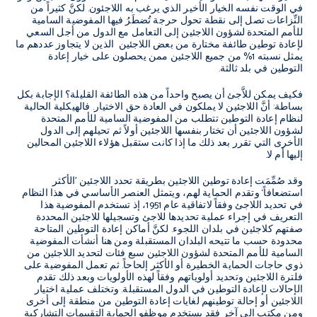
في الوقت نفسه الخيار الأخير الذي يرغب به اللاجئون. لكنَّ كثيراً من
النِّزاعات تصل إلى نقطة تحول حرجة تُضطَرُ فيها المفوضية السامية
للأمم المتحدة لشؤون اللاجئين إلى التعامل مع الدول من أجل السعي
لإعادة توطين طائفة مختارة من بعض اللاجئين الذين لا يتجاوز عددهم ما
يمثل نسبته 1% من جميع اللاجئين ممن يحصلون على خيار إعادة
التوطين في بلد ثالثة.
فكيف يمكن للاَّجئ أن يصبح واحداً من هذه الطائفة القليلة؟ الإجابة بكل
بساطة: أنَّ اللاجئين لا يملكون في العادة حق الاختيار. فالهيكلية الحالية
لنظام إعادة التوطين تتطلب من المفوضية السامية للأمم المتحدة
لشؤون اللاجئين أن تختار بنفسها اللاجئين أولاً ثم تحيلهم إلى الدول
الأخرى التي تقرر بعد ذلك ما إذا كانت ستقبل هؤلاء اللاجئين المحالين
إليها أم لا.
وقد صُمِّمَت إعادة توطين اللاجئين بطريقة تحدد اللاجئين ’الأكثر
استضعافاً‘ وتقدم الحماية لهم، ويتمثل العنصر الأساسي في هذا النظام
في تحديد اللاجئ وفقاً لاتفاقية عام 1951، إذ تستخدم المفوضية هذا
التعريف في إجراء عملية تحديدها للاجئ وتسجيلها للاجئين المحددة
صفتهم كلاجئين في بلدان اللجوء. لكنَّ أماكن إعادة التوطين المتاحة
محدودة حسب ما تتيحه البلدان المستقبلة ومن هنا أنشأت المفوضية
السامية للأمم المتحدة لشؤون اللاجئين سبع فئات لتحديد اللاجئين من
ذوي حاجات الحماية الخطيرة أو الأكثر إلحاحاً. ثم تعمل المفوضية على
فلترة اللاجئين وتحديد أولوياتهم وفقاً لهذه الأولويات وبعد ذلك تقدم
الإحالات لإعادة التوطين في الدول المستقبلة. وتختلف عملية اختيار
اللاجئين أو إحالة توطينهم لغايات إعادة التوطين من منطقة إلى أخرى
ومن مكتب إلى آخر فقد يستخدم موظفو الحماية التقييمات التشاركية