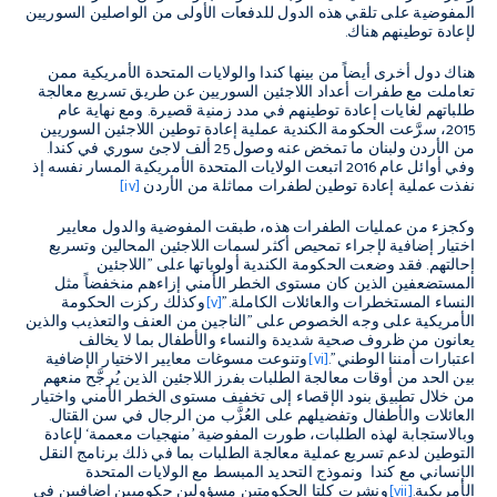
المفوضية على تلقي هذه الدول للدفعات الأولى من الواصلين السوريين
لإعادة توطينهم هناك.
هناك دول أخرى أيضاً من بينها كندا والولايات المتحدة الأمريكية ممن
تعاملت مع طفرات أعداد اللاجئين السوريين عن طريق تسريع معالجة
طلباتهم لغايات إعادة توطينهم في مدد زمنية قصيرة. ومع نهاية عام
2015، سرَّعت الحكومة الكندية عملية إعادة توطين اللاجئين السوريين
من الأردن ولبنان ما تمخض عنه وصول 25 ألف لاجئ سوري في كندا.
وفي أوائل عام 2016 اتبعت الولايات المتحدة الأمريكية المسار نفسه إذ
نفذت عملية إعادة توطين لطفرات مماثلة من الأردن
[iv]
وكجزء من عمليات الطفرات هذه، طبقت المفوضية والدول معايير
اختيار إضافية لإجراء تمحيص أكثر لسمات اللاجئين المحالين وتسريع
إحالتهم. فقد وضعت الحكومة الكندية أولوياتها على "اللاجئين
المستضعفين الذين كان مستوى الخطر الأمني إزاءهم منخفضاً مثل
النساء المستخطرات والعائلات الكاملة."
[v]
وكذلك ركزت الحكومة
الأمريكية على وجه الخصوص على "الناجين من العنف والتعذيب والذين
يعانون من ظروف صحية شديدة والنساء والأطفال بما لا يخالف
اعتبارات أمننا الوطني".
[vi]
وتنوعت مسوغات معايير الاختيار الإضافية
بين الحد من أوقات معالجة الطلبات بفرز اللاجئين الذين يُرجَّح منعهم
من خلال تطبيق بنود الإقصاء إلى تخفيف مستوى الخطر الأمني واختيار
العائلات والأطفال وتفضيلهم على العُزَّب من الرجال في سن القتال.
وبالاستجابة لهذه الطلبات، طورت المفوضية ’منهجيات معممة‘ لإعادة
التوطين لدعم تسريع عملية معالجة الطلبات بما في ذلك برنامج النقل
الإنساني مع كندا ونموذج التحديد المبسط مع الولايات المتحدة
الأمريكية.
[vii]
ونشرت كلتا الحكومتين مسؤولين حكوميين إضافيين في