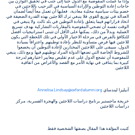
وإذا ما عملت المفوضية مع الدول جنباً إلى جنب في تحقيق التوازن بين
حاجات إعادة التوطين والإرادة السياسية في الترحيب باللاجئين في
خضم بيئات سياسية محلية معادية، فعليها أن تعمل معاً أيضاً لضمان
العدالة في توزيع القوى. فلا ينبغي ترك اللاجئين بهذه القدرة الضعيفة في
اتخاذ قراراتهم فيما يتعلق بإعادة التوطين في بلد ثالث. ولا ينبغي في
الوقت نفسه أن تضحي المفوضية بالمقاربات التشاركية بهدف تسريع
العملية. وبدلاً من ذلك، يمكنها على الأقل أن تتبنى استراتيجيات أفضل
للتكافؤ بالفرص في مرحلة الاختيار الأولي في تلك اللحظة التي يكون
للاجئين فيها فرص متساوية للنظر بإعادة توطينهم. واعترافاً بسيادة
الدول، سيبقى على اللاجئين المختارين لإعادة التوطين أن يخضعوا
للشروط الخاصة التي تضعها الدولة المراد توطينهم فيها. ومع ذلك، ينبغي
للمفوضية أن تشجع الدول على عدم تقليص معايير اختيارهم لدرجة
كبيرة بما يتنافى في نهاية الأمر مع القصد والأغراض من اتفاقية
اللاجئين.
آنيليزا ليندساي
Annelisa.Lindsay@oxfordalumni.org
خريجة ماجستير برنامج دراسات اللاجئين والهجرة القسرية، مركز
دراسات اللاجئين
كتبت المؤلفة هذا المقال بصفتها الشخصية فقط.