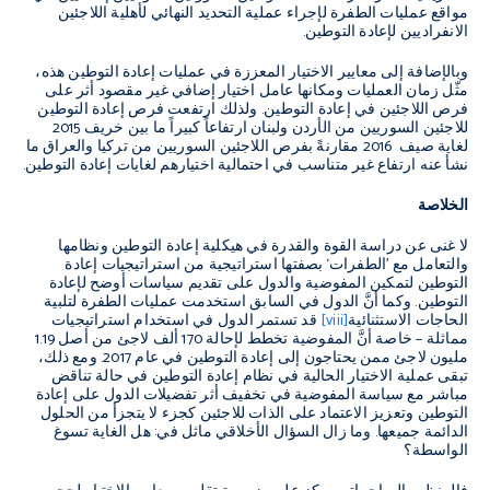
مواقع عمليات الطفرة لإجراء عملية التحديد النهائي لأهلية اللاجئين
الانفراديين لإعادة التوطين.
وبالإضافة إلى معايير الاختيار المعززة في عمليات إعادة التوطين هذه،
مثّل زمان العمليات ومكانها عامل اختيار إضافي غير مقصود أثر على
فرص اللاجئين في إعادة التوطين. ولذلك ارتفعت فرص إعادة التوطين
للاجئين السوريين من الأردن ولبنان ارتفاعاً كبيراً ما بين خريف 2015
لغاية صيف 2016 مقارنةً بفرص اللاجئين السوريين من تركيا والعراق ما
نشأ عنه ارتفاع غير متناسب في احتمالية اختيارهم لغايات إعادة التوطين.
الخلاصة
لا غنى عن دراسة القوة والقدرة في هيكلية إعادة التوطين ونظامها
والتعامل مع ’الطفرات‘ بصفتها استراتيجية من استراتيجيات إعادة
التوطين لتمكين المفوضية والدول على تقديم سياسات أوضح لإعادة
التوطين. وكما أنَّ الدول في السابق استخدمت عمليات الطفرة لتلبية
الحاجات الاستثنائية
[viii]
قد تستمر الدول في استخدام استراتيجيات
مماثلة – خاصة أنَّ المفوضية تخطط لإحالة 170 ألف لاجئ من أصل 1.19
مليون لاجئ ممن يحتاجون إلى إعادة التوطين في عام 2017. ومع ذلك،
تبقى عملية الاختيار الحالية في نظام إعادة التوطين في حالة تناقض
مباشر مع سياسة المفوضية في تخفيف أثر تفضيلات الدول على إعادة
التوطين وتعزيز الاعتماد على الذات للاجئين كجزء لا يتجزأ من الحلول
الدائمة جميعها. وما زال السؤال الأخلاقي ماثل في: هل الغاية تسوغ
الواسطة؟