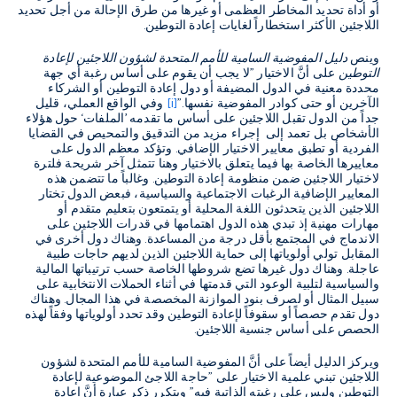
أو أداة تحديد المخاطر العظمى أو غيرها من طرق الإحالة من أجل تحديد
اللاجئين الأكثر استخطاراً لغايات إعادة التوطين.
وينص
دليل المفوضية السامية للأمم المتحدة لشؤون اللاجئين لإعادة
التوطين
على أنَّ الاختيار "لا يجب أن يقوم على أساس رغبة أي جهة
محددة معنية في الدول المضيفة أو دول إعادة التوطين أو الشركاء
الآخرين أو حتى كوادر المفوضية نفسها."
[i]
وفي الواقع العملي، قليل
جداً من الدول تقبل اللاجئين على أساس ما تقدمه ’الملفات‘ حول هؤلاء
الأشخاص بل تعمد إلى إجراء مزيد من التدقيق والتمحيص في القضايا
الفردية أو تطبق معايير الاختيار الإضافي. وتؤكد معظم الدول على
معاييرها الخاصة بها فيما يتعلق بالاختيار وهنا تتمثل آخر شريحة فلترة
لاختيار اللاجئين ضمن منظومة إعادة التوطين. وغالباً ما تتضمن هذه
المعايير الإضافية الرغبات الاجتماعية والسياسية، فبعض الدول تختار
اللاجئين الذين يتحدثون اللغة المحلية أو يتمتعون بتعليم متقدم أو
مهارات مهنية إذ تبدي هذه الدول اهتمامها في قدرات اللاجئين على
الاندماج في المجتمع بأقل درجة من المساعدة. وهناك دول أخرى في
المقابل تولي أولوياتها إلى حماية اللاجئين الذين لديهم حاجات طبية
عاجلة. وهناك دول غيرها تضع شروطها الخاصة حسب ترتيباتها المالية
والسياسية لتلبية الوعود التي قدمتها في أثناء الحملات الانتخابية على
سبيل المثال أو لصرف بنود الموازنة المخصصة في هذا المجال. وهناك
دول تقدم حصصاً أو سقوفاً لإعادة التوطين وقد تحدد أولوياتها وفقاً لهذه
الحصص على أساس جنسية اللاجئين.
ويركز الدليل أيضاً على أنَّ المفوضية السامية للأمم المتحدة لشؤون
اللاجئين تبني علمية الاختيار على "حاجة اللاجئ الموضوعية لإعادة
التوطين وليس على رغبته الذاتية فيه" ويتكرر ذكر عبارة أنَّ إعادة