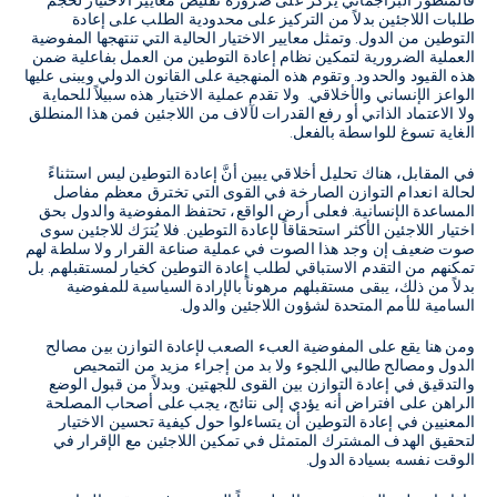
فالمنظور البراجماتي يركز على ضرورة تقليص معايير الاختيار لحجم
طلبات اللاجئين بدلاً من التركيز على محدودية الطلب على إعادة
التوطين من الدول. وتمثل معايير الاختيار الحالية التي تنتهجها المفوضية
العملية الضرورية لتمكين نظام إعادة التوطين من العمل بفاعلية ضمن
هذه القيود والحدود. وتقوم هذه المنهجية على القانون الدولي ويبنى عليها
الواعز الإنساني والأخلاقي. ولا تقدم عملية الاختيار هذه سبيلاً للحماية
ولا الاعتماد الذاتي أو رفع القدرات لآلاف من اللاجئين فمن هذا المنطلق
الغاية تسوغ للواسطة بالفعل.
في المقابل، هناك تحليل أخلاقي يبين أنَّ إعادة التوطين ليس استثناءً
لحالة انعدام التوازن الصارخة في القوى التي تخترق معظم مفاصل
المساعدة الإنسانية. فعلى أرض الواقع، تحتفظ المفوضية والدول بحق
اختيار اللاجئين الأكثر استحقاقاً لإعادة التوطين. فلا يُترَك للاجئين سوى
صوت ضعيف إن وجد هذا الصوت في عملية صناعة القرار ولا سلطة لهم
تمكنهم من التقدم الاستباقي لطلب إعادة التوطين كخيار لمستقبلهم. بل
بدلاً من ذلك، يبقى مستقبلهم مرهوناً بالإرادة السياسية للمفوضية
السامية للأمم المتحدة لشؤون اللاجئين والدول.
ومن هنا يقع على المفوضية العبء الصعب لإعادة التوازن بين مصالح
الدول ومصالح طالبي اللجوء ولا بد من إجراء مزيد من التمحيص
والتدقيق في إعادة التوازن بين القوى للجهتين. وبدلاً من قبول الوضع
الراهن على افتراض أنه يؤدي إلى نتائج، يجب على أصحاب المصلحة
المعنيين في إعادة التوطين أن يتساءلوا حول كيفية تحسين الاختيار
لتحقيق الهدف المشترك المتمثل في تمكين اللاجئين مع الإقرار في
الوقت نفسه بسيادة الدول.