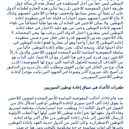
التوطين ليس حقاً من أجل المساهمة في إيصال هذه الرسالة حول
طريقة اختيار المفوضية للاجئين بل ربما تتكرر هذه العبارة لطمأنة الدول
على أن شيئاً لن يمس سيادتها ولتخفيف توقعات اللاجئين أنفسهم. ولذلك
لا يتاح للاجئين أنفسهم سوى اختيارات قليلة جداً في منظومة إعادة
التوطين. ولا يمكن للاجئين في العادة أن يقدموا طلباً استباقياً من تلقاء
أنفسهم لإعادة التوطين وحتى من يقع عليه الاختيار في خطة إعادة
التوطين ليس بمقدوره اختيار الدولة التي يرغب بها. وفي المحصلة، لا
يكاد اللاجئون يجدون لأنفسهم قدرة على فعل شيء ضمن منظومة
إعادة التوطين إلا خياراً واحداً وهو أن يختاروا
عدم
إعادة التوطين في
حالة أحيلوا لذلك. ونتيجة لذلك، يعزز نظام إعادة التوطين حالياً من
سلطة المفوضية السامية للأمم المتحدة لشؤون اللاجئين والدول تاركاً
اللاجئين دون قدرة كبيرة في هذا القرار مع أن الاعتماد على الذات هو
من الأهداف الرئيسية للحلول الدائمة التي تروج لها المفوضية.
[ii]
إذن،
هناك نوع من الخلل في توازن القوى ويتطلب ذلك بذل مزيد من التدقيق
بل أصبح ذلك ضرورة أكثر وضوحاً في الجهود التي بُذِلَت مؤخراً لإعادة
توطين اللاجئين السوريين.
طفرات الأعداد في سياق إعادة توطين السوريين
منذ عام 2013، أحالت المفوضية السامية للأمم المتحدة لشؤون اللاجئين
ما يفوق 242 ألف لاجئ سوري لإعادة التوطين أو لغير أشكال ذلك من
القبول في الدول الثالثة
[iii]
ووظفت عدة استراتيجيات مختلفة لتسريع
وفاء الدول بتعهداتها نحو إعادة توطين اللاجئين أولها أنها أعطت الأولوية
لإرسال اللاجئين إلى بلدان إعادة التوطين من خلال أكثر نوافذ إعادة
التوطين الاضطرارية. وكان لكثير من الدول حديثة العهد بإعادة التوطين
وغيرها التزامات سياسية حرجة محكومة بالوقت ومن هنا حرصت