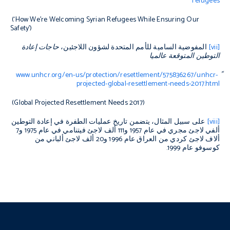
refugees
(‘How We’re Welcoming Syrian Refugees While Ensuring Our
Safety’)
[vii]
المفوضية السامية للأمم المتحدة لشؤون اللاجئين،
حاجات إعادة
التوطين المتوقعة عالميا
www.unhcr.org/en-us/protection/resettlement/575836267/unhcr-
ً
projected-global-resettlement-needs-2017.html
(G
lobal Projected Resettlement Needs
2017)
[viii]
على سبيل المثال، يتضمن تاريخ عمليات الطفرة في إعادة التوطين
ألفي لاجئ مجري في عام 1957 و111 ألف لاجئ فيتنامي في عام 1975 و7
ألاف لاجئ كردي من العراق عام 1996 و20 ألف لاجئ ألباني من
كوسوفو عام 1999.