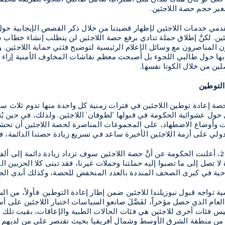
ير حجم حصة اللاجئين.
قدمي خدمات اللاجئين لإظهار قضيتنا من خلال ذكر القصص الإيجابية حول
ئين. لكنَّ إطلاق حملة تنادي برفع حصة اللاجئين لن يتطلب إنشاء خطاب 
ون المناصرون مع وسائل الإعلام الرئيسية لتوضيح فئتي حماية اللاجئين.
غ بها حول طالبي اللجوء بل أصبحت معظم نقاشات المخاوف الأمنية إزاء ج
ين من خلال الكوتا نفسها.
التوطين
 لحصة إعادة توطين اللاجئين في فترات زمنية كل واحدة منها تدوم ثلاث 
 حول عشوائية الحكومة في قبولها ’لطوفان‘ اللاجئين. ولذلك، في حين يُ
ت وأوضاع الاضطهاد، على المجموعات المناصرة لحصة اللاجئين أن تحشد 
 الدولي على أزمة اللاجئين الأخيرة ساعد في تسريع زيادة حصتنا الدائمة، 
حية في كبرى الصحف المنددة بالعدد المنخفض للحصة، وكذلك أبدى الجمه
ية تواجه قبول نيوزيلندا للاجئين ضمن إطار إعادة التوطين. فأولاً، من ا
م العام الذي حصل مؤخراً، لفَضَّلَ صانعو السياسات اختيار اللاجئين على
من منطقة الشرق الأوسط وشمال أفريقيا بحيث تقتصر على من لديهم عائلا