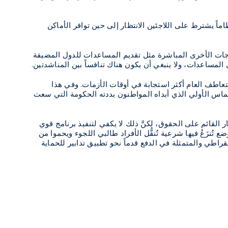
اماً يشترط على اللاجئين الانتظار إلى حين توافر الأماكن
حاجات الأخرى المباشرة مثل تقديم المساعدات للدول المضيفة
مساعدات، ولا ينبغي أن يكون هناك تنافساً بين المناشدتين.
 التعاطف العام أكثر استجابة في أوقات الأزمات. وفي هذا
 الحماس الأولي الذي أبداه المواطنون بددته الحكومة التي سعت
القائم على الحقوق، لكنَّ ذلك لا يكفي لتنفيذ برنامج قوي
تُنزَعُ فيها شرعية تُنقُّل الأفراد طالبي اللجوء ويحموا من
راطي والمتمثلة في الدفع قدماً نحو تطبيق تدابير للحماية