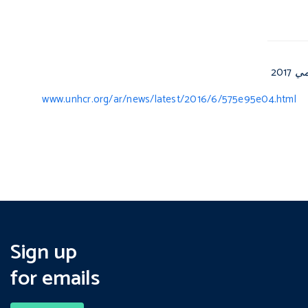
201
www.unhcr.org/ar/news/latest/2016/6/575e95e04.html
Sign up
for emails