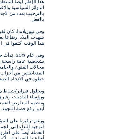
هذا الإطار أيضاً المنظ
الدوائر السياسية والاق
بالترحيب بعدد من لاجئي
بالفعل.
هذا الوقت اكتفوا في ا
وفي عام 2013، بَدأتُ حملةَ
بشخصية عامة راسخة. ولذ
مجالات الفنون والجامع
المتعاطفين من أحزاب ا
خطوة في الاتجاه الصح
ورؤساء البلديات وغيره
أيدوا رفع حصة اللجوء. وفي سبتمبر/أيلول 2015، أعلنت الحكومة عن عزمها توفير
ورغم تركيزنا على المؤ
لتوجيه النداء إلى ال
الحملة أيضاً على أطرو
أطلقتها الحملة في أنَّ