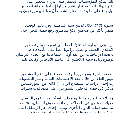
ع ذلك، يمكن للمؤسسات الديمقراطية التي لا تنحصر على
الدوائر الحكومية أن تقدم مساراً إضافياً لحماية اللاجئين
ل بناءً على ما يعتقد ممثلو الشعب أنَّ مواطنيهم يرغبون به
وفي نيوزيلاندا، كان لغياب الحوار العام حول اللاجئين الأثر الأكبر في عدم ارتفاع حجم الحصة السنوية (750) خلال ثلاثين سنة الماضية. وفي ذلك الوقت،
تج المحلي الإجمالي الحقيقي بأكثر من ضعفين. لكنَّ مناصري رفع حصة اللجوء خلال
ن. وفي البداية، لم تتلقَّ الحملة أي تمويلات ولم تصطبغ
طلاق بالحملة. وانصبَّ تركيزنا أيضاً على الأصدقاء في
ذه الارتباطات عن عقد أولى اجتماعاتنا مع أعضاء البرلمان
وع زيادة حصة اللاجئين إلى بيانهم الانتخابي وكانت تلك
إلى مضاعفة حصة اللجوء. ومع مرور الوقت، حصلنا على دعم المشاهير
مهور العام من خلال عقد الاجتماعات العامة ونشر المطويات
وتنظيم المعارض الفنية. وبعد سنتين من بدء الحملة، وقبل وصول أزمة الهجرة إلى أوروبا، أظهرت إحدى دراسات استطلاع الرأي أنَّ 53% من النيوزيلنديين
 لا يتجزأ من حملتنا. ومع ذلك، استُخدِمت حقوق الإنسان
تحريك الدعاوى في المحاكم. وبجانب حقوق الإنسان، اعتمدت
تنا بمساهمات الدول الأخرى. وتمثل إحدى أهم الرسائل التي
، فنيوزيلندا تنتهج طريقا مشابهاً لذلك إذا بقيت تقلص