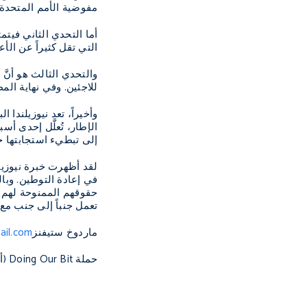
مفوضية الأمم المتحدة 
أما التحدي الثاني فيتم
التي تقل كثيراً عن الأع
والتحدي الثالث هو أنّ
للاجئين. وفي نهاية ال
وأخيراً، تعد نيوزيلندا
الإطار، تُعلَّل إحدى أ
إلى تبطيء استجابتها خ
لقد أظهرت خبرة نيوزيل
في إعادة التوطين. وبالم
حقوقهم الممنوحة لهم في
تعمل جنباً إلى جنب مع 
ماردوخ ستيفنز
il.com
حملة
Doing Our Bit
(أد