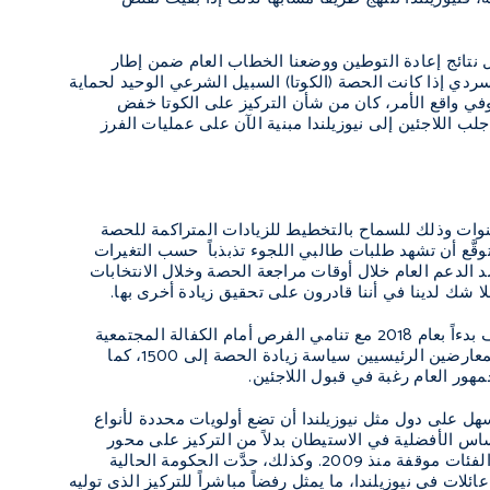
 نتائج إعادة التوطين ووضعنا الخطاب العام ضمن إطار
سردي إذا كانت الحصة (الكوتا) السبيل الشرعي الوحيد لحماية
 وفي واقع الأمر، كان من شأن التركيز على الكوتا خفض
لب اللاجئين إلى نيوزيلندا مبنية الآن على عمليات الفرز
سنوات وذلك للسماح بالتخطيط للزيادات المتراكمة للحصة
توقَّع أن تشهد طلبات طالبي اللجوء تذبذباً حسب التغيرات
الدعم العام خلال أوقات مراجعة الحصة وخلال الانتخابات
فلا شك لدينا في أننا قادرون على تحقيق زيادة أخرى بها.
ففي يونيو/حزيران 2016، أعلنت الحكومة عن أنَّ حصة اللاجئين سوف تزداد زيادة دائمة إلى ألف بدءاً بعام 2018 مع تنامي الفرص أمام الكفالة المجتمعية
المحلية. ومع أنَّ الزيادة لا تصل إلى ما تصبوا إليه حملتنا وحملات غيرنا، فقد تبنى كلا الحزبين المعارضين الرئيسيين سياسة زيادة الحصة إلى 1500، كما
ور العام رغبة في قبول اللاجئين.
لسهل على دول مثل نيوزيلندا أن تضع أولويات محددة لأنواع
 أساس الأفضلية في الاستيطان بدلاً من التركيز على محور
الاستضعاف. ورغم تأسيس فئات أخرى للاجئين هي فئات الحالات الطبية والإعاقات، بقيت تلك الفئات موقفة منذ 2009. وكذلك، حدَّت الحكومة الحالية
ت في نيوزيلندا، ما يمثل رفضاً مباشراً للتركيز الذي توليه