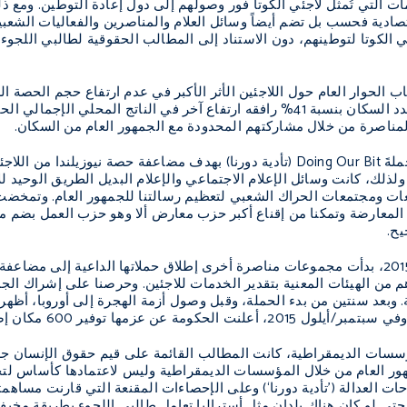
مات التي تُمثِّل لاجئي الكوتا فور وصولهم إلى دول إعادة التوطين. وم
تصادية فحسب بل تضم أيضاً وسائل العلام والمناصرين والفعاليات الشعبية و
 الكوتا لتوطينهم، دون الاستناد إلى المطالب الحقوقية لطالبي اللجوء ب
شهدت البلاد ارتفاعاً بعدد السكان بنسبة 41% رافقه ارتفاع آخر في النا
لمناصرة من خلال مشاركتهم المحدودة مع الجمهور العام من السكان.
Doing Our Bit
(تأدية دورنا) بهدف مضاعفة حصة نيوزيلندا من اللاجئي
لك، كانت وسائل الإعلام الاجتماعي والإعلام البديل الطريق الوحيد للان
ات ومجتمعات الحراك الشعبي لتعظيم رسالتنا للجمهور العام. وتمخضت ه
لمعارضة وتمكنا من إقناع أكبر حزب معارض ألا وهو حزب العمل بضم موض
يح.
وبحلول فبراير/شباط 2015، بدأت مجموعات مناصرة أخرى إطلاق حملاتها الداعية 
م من الهيئات المعنية بتقدير الخدمات للاجئين. وحرصنا على إشراك الج
 600 مكان إضافي في حصة اللاجئين (للسوريين) على مدى ثلاث سنوات.
سسات الديمقراطية، كانت المطالب القائمة على قيم حقوق الإنسان جزءاً
جمهور العام من خلال المؤسسات الديمقراطية وليس لاعتمادها كأساس ل
حات العدالة (’تأدية دورنا‘) وعلى الإحصاءات المقنعة التي قارنت مساهم
ه حتى لو كان هناك بلدان مثل أستراليا تعامل طالبي اللجوء بطريقة مخيفة