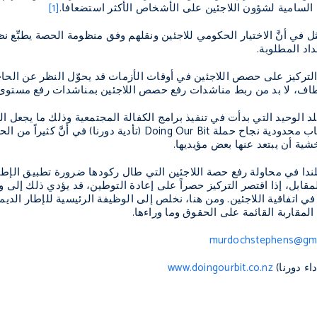
السامية لشؤون اللاجئين على الأشخاص الأكثر استضعافا.
[1]
ثل في أنَّ الاختيار الحكومي للاجئين ونقلهم وفق منظومة الحصة يطبِّع نظ
داد المطلوبة.
َ التركيز على حصص اللاجئين في أوقات الأزمات قد يحوّل النظر عن ال
مطاف، لا بد من ربط مناشدات رفع حصص اللاجئين بمناشدات رفع مستوى ال
 البلد الوحيد التي بدأت في تنفيذ برامج الكفالة المجتمعية وذلك ما يجعل
سباب محدودية نجاح حملة
Doing Our Bit
(تأدية دورنا) في أنَّ كثيراً من
شية أن يبتعد عنها بعض مؤيديها.
ندا في محاولة رفع حصة اللاجئين التي طال ركودها ضرورة تطبيق الإطار 
قابل، إذا اقتصر التركيز حصراً على إعادة التوطين، قد يؤدي ذلك إلى وضع 
 اتفاقية اللاجئين. ومن هنا، نخلص إلى الوظيفة الرئيسية للإطار الديمق
المقاربة القائمة على الحقوق وما وراءها.
murdochstephens@gma
اء دورنا)
www.doingourbit.co.nz