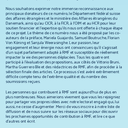
Nous souhaitons exprimer notre immense reconnaissance aux
principaux donateurs de ce numéro, le Département fédéral suisse
des affaires étrangères et le ministère des Affaires étrangères du
Danemark, ainsi qu’au CICR, à la FICR, à l’OIM et au HCR pour leur
soutien financier et l’expertise qu’ils nous ont offerte à chaque étape
de ce projet. Le thème de ce numéro nous a été proposé par les co-
auteurs de la préface, Mariela Guajardo, Samuel Boutruche, Florian
Von Köning et Sanjula Weerasinghe. Leur passion, leur
engagement et leur énergie nous ont convaincues qu’il s’agissait
d’un sujet parfaitement adapté à RMF et susceptible de réellement
impacter la vie des personnes déplacées. Tous les quatre ont
participé à l’évaluation des propositions, aux côtés de Vittorio Bruni,
Martha Guerrero Ble et des rédactrices de RMF, afin de procéder à la
sélection finale des articles. Ce processus s’est avéré extrêmement
difficile compte tenu de l’extrême qualité et du nombre des
soumissions reçues.
Les personnes qui contribuent à RMF sont aujourd’hui de plus en
plus nombreuses. Nous aimerions vivement que vous les rejoigniez
pour partager vos propres idées avec notre lectorat engagé qui, lui
aussi, ne cesse d’augmenter. Merci de vous inscrire à notre liste de
diffusion et de nous suivre sur les réseaux sociaux pour découvrir
les prochaines opportunités de contribution à RMF, et lire ce que
d’autres ont écrit.