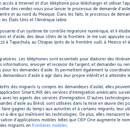
 accès à Internet et d’un téléphone pour télécharger et utiliser l’a
anifier des rendez-vous pour lancer le processus de demande d’asile
centre et au nord du Mexique. Dans les faits, le processus de deman
 les États-Unis et l’Amérique latine.
posante d’un système de contrôle migratoire numérique, et il étudie
tion et d’asile, des deux côtés de la frontière. Je me suis appuyée s
23 à Tapachula, au Chiapas (près de la frontière sud), à Mexico et 
atoires. Les téléphones sont essentiels pour élaborer des itinérair
es informations, envoyer et recevoir de l’argent, et demander ou ren
les pour les demandes d’asile. Ils permettent également la coordinat
s demandeurs d’asile à agir dans leur propre intérêt et à atteindre l
térêts des migrants (y compris les demandeurs d’asile), elles peuven
’application SmartLINK des services d’immigration américains surveil
res avec les agents des services d’immigration. D’autres technolog
andes d’asile au Brésil, sont utilisées dans la mise en œuvre des po
 faire gagner du temps aux autorités et à certains migrants, leur uti
st-à-dire qui maîtrisent les technologies. De plus, elles menacent l
tilisation d’applications mobiles telles que CBP One augmente le no
 des migrants en
frontières mobiles
.