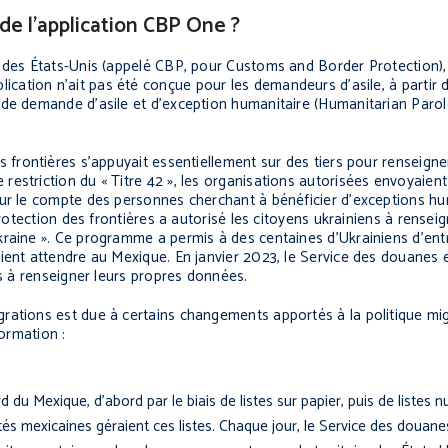
 de l’application CBP One ?
s des États-Unis (appelé CBP, pour Customs and Border Protection)
lication n’ait pas été conçue pour les demandeurs d’asile, à partir d
 de demande d’asile et d’exception humanitaire (Humanitarian Parol
s frontières s’appuyait essentiellement sur des tiers pour renseigne
estriction du « Titre 42 », les organisations autorisées envoyaient
our le compte des personnes cherchant à bénéficier d’exceptions hu
protection des frontières a autorisé les citoyens ukrainiens à renseig
raine ». Ce programme a permis à des centaines d’Ukrainiens d’entr
ient attendre au Mexique. En janvier 2023, le Service des douanes e
és à renseigner leurs propres données.
rations est due à certains changements apportés à la politique mig
ormation :
ord du Mexique, d’abord par le biais de listes sur papier, puis de listes
ités mexicaines géraient ces listes. Chaque jour, le Service des douane