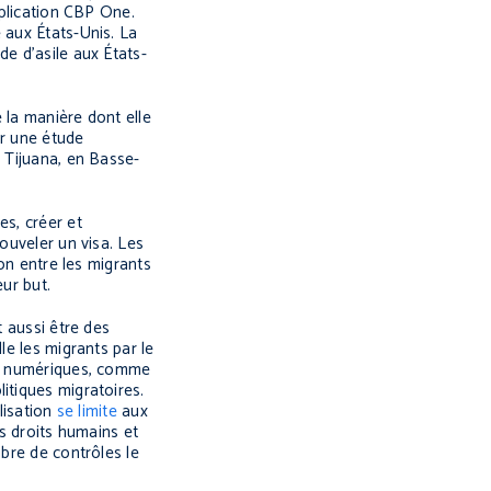
pplication CBP One.
 aux États-Unis. La
de d’asile aux États-
 la manière dont elle
ur une étude
à Tijuana, en Basse-
es, créer et
ouveler un visa. Les
ion entre les migrants
eur but.
t aussi être des
le les migrants par le
ies numériques, comme
litiques migratoires.
lisation
se limite
aux
es droits humains et
mbre de contrôles le