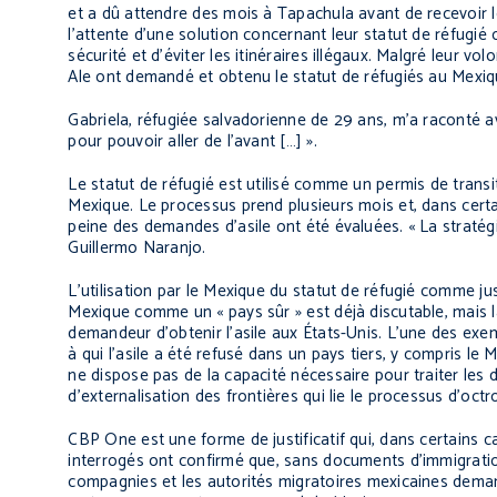
et a dû attendre des mois à Tapachula avant de recevoir 
l’attente d’une solution concernant leur statut de réfugi
sécurité et d’éviter les itinéraires illégaux. Malgré leur v
Ale ont demandé et obtenu le statut de réfugiés au Mexiq
Gabriela, réfugiée salvadorienne de 29 ans, m’a raconté a
pour pouvoir aller de l’avant […] ».
Le statut de réfugié est utilisé comme un permis de trans
Mexique. Le processus prend plusieurs mois et, dans certa
peine des demandes d’asile ont été évaluées. « La straté
Guillermo Naranjo.
L’utilisation par le Mexique du statut de réfugié comme jus
Mexique comme un « pays sûr » est déjà discutable, mais l
demandeur d’obtenir l’asile aux États-Unis. L’une des ex
à qui l’asile a été refusé dans un pays tiers, y compris le
ne dispose pas de la capacité nécessaire pour traiter les 
d’externalisation des frontières qui lie le processus d’octr
CBP One est une forme de justificatif qui, dans certains c
interrogés ont confirmé que, sans documents d’immigration
compagnies et les autorités migratoires mexicaines dema