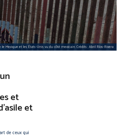
 le Mexique et les États-Unis vu du côté mexicain. Crédits : Abril Ríos-Rivera
’un
nes et
’asile et
art de ceux qui