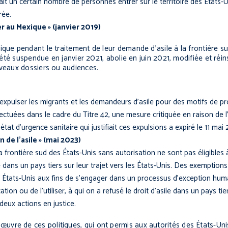
ssait un certain nombre de personnes entrer sur le territoire des États
rée.
 au Mexique » (janvier 2019)
ique pendant le traitement de leur demande d’asile à la frontière su
 a été suspendue en janvier 2021, abolie en juin 2021, modifiée et r
uveaux dossiers ou audiences.
 expulser les migrants et les demandeurs d’asile pour des motifs de pr
fectuées dans le cadre du Titre 42, une mesure critiquée en raison de l
tat d’urgence sanitaire qui justifiait ces expulsions a expiré le 11 mai
de l’asile » (mai 2023)
frontière sud des États-Unis sans autorisation ne sont pas éligibles à l
 dans un pays tiers sur leur trajet vers les États-Unis. Des exemptions
es États-Unis aux fins de s’engager dans un processus d’exception hum
tion ou de l’utiliser, à qui on a refusé le droit d’asile dans un pays ti
deux actions en justice.
re de ces politiques, qui ont permis aux autorités des États-Unis 