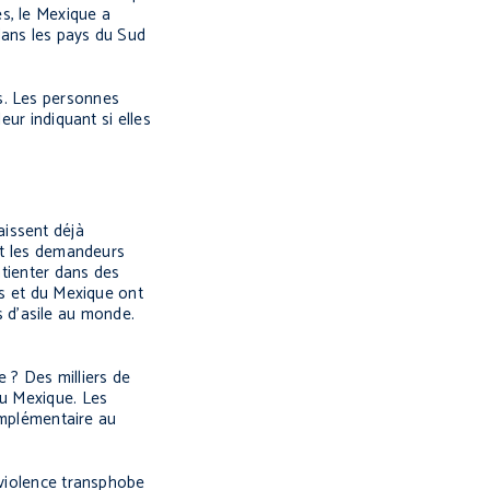
s, le Mexique a
dans les pays du Sud
s. Les personnes
eur indiquant si elles
aissent déjà
 et les demandeurs
atienter dans des
is et du Mexique ont
 d’asile au monde.
 ? Des milliers de
au Mexique. Les
complémentaire au
 violence transphobe