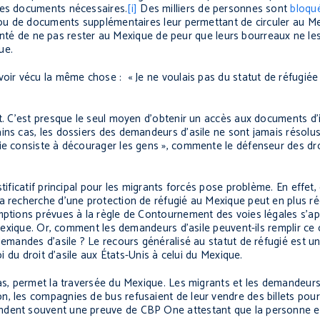
les documents nécessaires.
[i]
Des milliers de personnes sont
bloqu
é ou de documents supplémentaires leur permettant de circuler au M
olonté de ne pas rester au Mexique de peur que leurs bourreaux ne les 
ue.
voir vécu la même chose : « Je ne voulais pas du statut de réfugiée
it. C’est presque le seul moyen d’obtenir un accès aux documents d
ins cas, les dossiers des demandeurs d’asile ne sont jamais résolu
gie consiste à décourager les gens », commente le défenseur des dr
tificatif principal pour les migrants forcés pose problème. En effet,
a recherche d’une protection de réfugié au Mexique peut en plus ré
emptions prévues à la règle de Contournement des voies légales s’a
 Mexique. Or, comment les demandeurs d’asile peuvent-ils remplir ce c
demandes d’asile ? Le recours généralisé au statut de réfugié est un
oi du droit d’asile aux États-Unis à celui du Mexique.
as, permet la traversée du Mexique. Les migrants et les demandeurs d
, les compagnies de bus refusaient de leur vendre des billets pour 
ndent souvent une preuve de CBP One attestant que la personne en