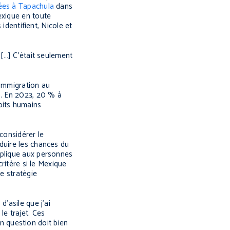
ées à Tapachula
dans
exique en toute
identifient, Nicole et
 […] C’était seulement
’immigration au
s. En 2023, 20 % à
oits humains
 considérer le
duire les chances du
pplique aux personnes
ritère si le Mexique
e stratégie
’asile que j’ai
le trajet. Ces
 question doit bien