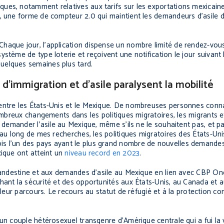
ues, notamment relatives aux tarifs sur les exportations mexicaine
e, une forme de compteur 2.0 qui maintient les demandeurs d’asile 
haque jour, l’application dispense un nombre limité de rendez-vou
tème de type loterie et reçoivent une notification le jour suivant l
uelques semaines plus tard.
 d’immigration et d’asile paralysent la mobilité
 entre les États-Unis et le Mexique. De nombreuses personnes conn
 nombreux changements dans les politiques migratoires, les migrants
t demander l’asile au Mexique, même s’ils ne le souhaitent pas, et p
 au long de mes recherches, les politiques migratoires des États-Un
s l’un des pays ayant le plus grand nombre de nouvelles demandes
xique ont atteint un
niveau record en 2023
.
clandestine et aux demandes d’asile au Mexique en lien avec CBP One
hant la sécurité et des opportunités aux États-Unis, au Canada et 
t leur parcours. Le recours au statut de réfugié et à la protection 
 un couple hétérosexuel transgenre d’Amérique centrale qui a fui la